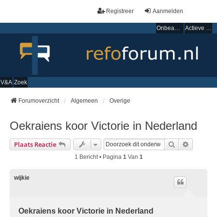
Registreer
Aanmelden
Onbeantwoorde onderwerpen
Actieve onderwerpen
V&A
Zoek
Forumoverzicht
Algemeen
Overige
Oekraiens koor Victorie in Nederland
Zoek
Uitgebre
Plaats Reactie
1 Bericht • Pagina
1
Van
1
wijkie
Oekraiens koor Victorie in Nederland