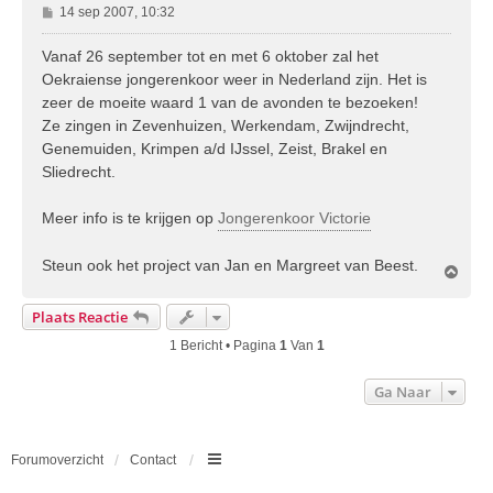
B
14 sep 2007, 10:32
e
r
Vanaf 26 september tot en met 6 oktober zal het
i
Oekraiense jongerenkoor weer in Nederland zijn. Het is
c
zeer de moeite waard 1 van de avonden te bezoeken!
h
Ze zingen in Zevenhuizen, Werkendam, Zwijndrecht,
t
Genemuiden, Krimpen a/d IJssel, Zeist, Brakel en
Sliedrecht.
Meer info is te krijgen op
Jongerenkoor Victorie
Steun ook het project van Jan en Margreet van Beest.
O
m
h
Plaats Reactie
o
o
1 Bericht • Pagina
1
Van
1
g
Ga Naar
Forumoverzicht
Contact