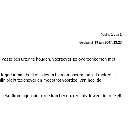
Pagina
1
van
1
Geplaatst:
19 apr 2007, 13:23
nde vaste besluiten te houden, voorzover ze overeenkomen met
l ik gedurende heel mijn leven hieraan ondergeschikt maken. Ik
s mijn plicht tegenover en meest tot voordeel van heel de
 tekortkomingen die ik me kan herinneren, als ik weer tot mijzelf