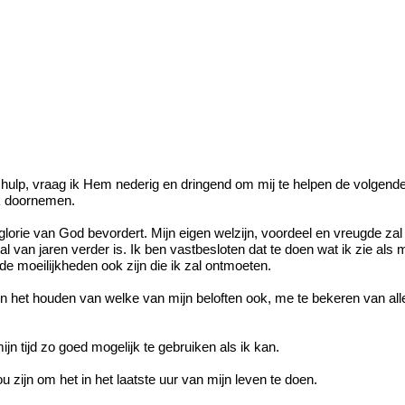
s hulp, vraag ik Hem nederig en dringend om mij te helpen de volge
ek doornemen.
 glorie van God bevordert. Mijn eigen welzijn, voordeel en vreugde za
t tal van jaren verder is. Ik ben vastbesloten dat te doen wat ik zie al
de moeilijkheden ook zijn die ik zal ontmoeten.
 in het houden van welke van mijn beloften ook, me te bekeren van alle
jn tijd zo goed mogelijk te gebruiken als ik kan.
u zijn om het in het laatste uur van mijn leven te doen.