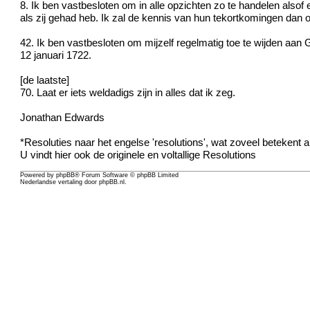
8. Ik ben vastbesloten om in alle opzichten zo te handelen also
als zij gehad heb. Ik zal de kennis van hun tekortkomingen dan
42. Ik ben vastbesloten om mijzelf regelmatig toe te wijden aan 
12 januari 1722.
[de laatste]
70. Laat er iets weldadigs zijn in alles dat ik zeg.
Jonathan Edwards
*Resoluties naar het engelse 'resolutions', wat zoveel betekent a
U vindt hier ook de originele en voltallige Resolutions
Powered by
phpBB
® Forum Software © phpBB Limited
Nederlandse vertaling door
phpBB.nl
.