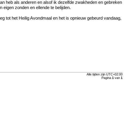
egaan heb als anderen en alsof ik dezelfde zwakheden en gebreken
 eigen zonden en ellende te belijden.
reeg tot het Heilig Avondmaal en het is opnieuw gebeurd vandaag,
Alle tijden zijn
UTC+02:00
Pagina
1
van
1