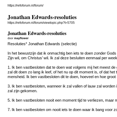
https://refoforum.nl/forum/
Jonathan Edwards-resoluties
https://refoforum.nl/forum/viewtopic.php?t=5705
Jonathan Edwards-resoluties
door
mayflower
Resoluties* Jonathan Edwards (selectie)
In het bewustzijn dat ik onmachtig ben iets te doen zonder God
Zijn wil, om Christus’ wil. Ik zal deze besluiten eenmaal per we
1. Ik ben vastbesloten dat te doen wat volgens mij het meest de
zal dit doen zo lang ik leef, of het nu op dit moment is, of dat he
mensheid. Ik ben vastbesloten dit te doen, hoeveel en hoe groot 
3. Ik ben vastbesloten, wanneer ik zal vallen of lauw zal worden
zal zijn gekomen.
5. Ik ben vastbesloten nooit een moment tijd te verliezen, maar mi
7. Ik ben vastbesloten om nooit iets te doen waar ik bang voor zo