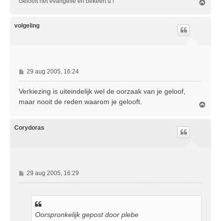
Gelooft het evangelie en bekeert u !
O
m
h
o
volgeling
o
g
B
29 aug 2005, 16:24
e
r
Verkiezing is uiteindelijk wel de oorzaak van je geloof,
i
maar nooit de reden waarom je gelooft.
O
c
m
h
h
t
o
Corydoras
o
g
B
29 aug 2005, 16:29
e
r
i
c
Oorspronkelijk gepost door plebe
h