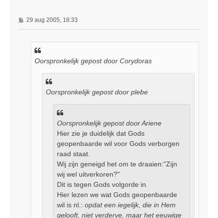
B
29 aug 2005, 18:33
e
r
i
c
Oorspronkelijk gepost door Corydoras
h
t
Oorspronkelijk gepost door plebe
Oorspronkelijk gepost door Ariene
Hier zie je duidelijk dat Gods
geopenbaarde wil voor Gods verborgen
raad staat.
Wij zijn geneigd het om te draaien:"Zijn
wij wel uitverkoren?"
Dit is tegen Gods volgorde in.
Hier lezen we wat Gods geopenbaarde
wil is nl.:
opdat een iegelijk, die in Hem
gelooft, niet verderve, maar het eeuwige