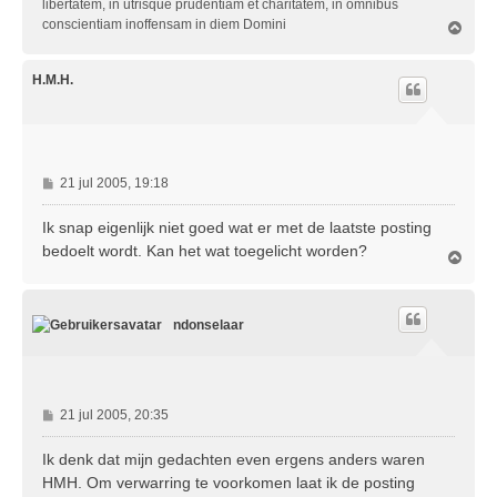
libertatem, in utrisque prudentiam et charitatem, in omnibus
conscientiam inoffensam in diem Domini
O
m
h
o
H.M.H.
o
g
B
21 jul 2005, 19:18
e
r
Ik snap eigenlijk niet goed wat er met de laatste posting
i
bedoelt wordt. Kan het wat toegelicht worden?
O
c
m
h
h
t
o
ndonselaar
o
g
B
21 jul 2005, 20:35
e
r
Ik denk dat mijn gedachten even ergens anders waren
i
HMH. Om verwarring te voorkomen laat ik de posting
c