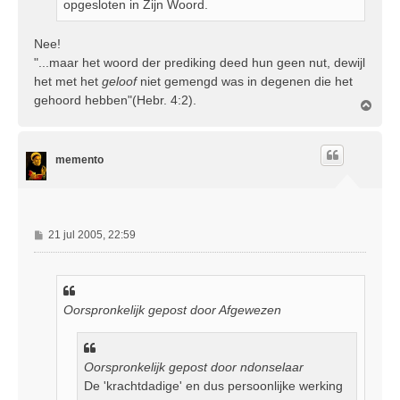
opgesloten in Zijn Woord.
Nee!
"...maar het woord der prediking deed hun geen nut, dewijl
het met het
geloof
niet gemengd was in degenen die het
gehoord hebben"(Hebr. 4:2).
O
m
h
o
memento
o
g
B
21 jul 2005, 22:59
e
r
i
c
Oorspronkelijk gepost door Afgewezen
h
t
Oorspronkelijk gepost door ndonselaar
De 'krachtdadige' en dus persoonlijke werking