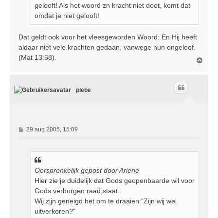
gelooft! Als het woord zn kracht niet doet, komt dat
omdat je niet gelooft!
Dat geldt ook voor het vleesgeworden Woord: En Hij heeft
aldaar niet vele krachten gedaan, vanwege hun ongeloof.
(Mat 13:58).
O
m
h
o
plebe
o
g
B
29 aug 2005, 15:09
e
r
i
c
Oorspronkelijk gepost door Ariene
h
Hier zie je duidelijk dat Gods geopenbaarde wil voor
t
Gods verborgen raad staat.
Wij zijn geneigd het om te draaien:"Zijn wij wel
uitverkoren?"