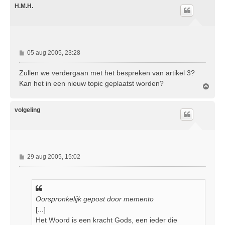
o
H.M.H.
o
g
B
05 aug 2005, 23:28
e
r
Zullen we verdergaan met het bespreken van artikel 3?
i
Kan het in een nieuw topic geplaatst worden?
O
c
m
h
h
t
o
volgeling
o
g
B
29 aug 2005, 15:02
e
r
i
c
Oorspronkelijk gepost door memento
h
[...]
t
Het Woord is een kracht Gods, een ieder die