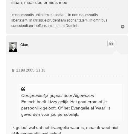
staan, maar doe er niets mee.
h
t
In necessariis unitatem custodiant, in non necessariis
libertatem, in utrisque prudentiam et charitatem, in omnibus
conscientiam inoffensam in diem Domini
O
m
h
o
Gian
o
g
B
21 jul 2005, 21:13
e
r
i
c
Oorspronkelijk gepost door Afgewezen
h
En toch heeft Lizzy gelijk. Het gaat erom of je
t
persoonlijk gelooft. Of het Evangelie al 'waar' is
geworden voor jou persoonlijk.
Ik geloof wel dat het Evangelie waar is, maar ik weet niet
of ik persoonlijk wel geloof.