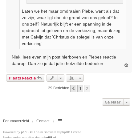
Laten we het maar omdraaien Plebe, want als dat
zo zijn, waar ligt dan de grond van ons geloof? In
ons zelf? Natuurlijk blijft er een spanning in de
opdracht tot geloven en de verkiezing, maar ik zeg
met Calvijn dat 'Christus de spiegel is van onze
verkiezing'.
Niek, lees even mijn post hierboven en Plebes reactie
daarop. Dan zie je dat jullie hetzelfde bedoelen.
O
m
h
Plaats Reactie
o
o
1
2
Vorige
29 Berichten
g
Ga Naar
Forumoverzicht
Contact
Powered by
phpBB
® Forum Software © phpBB Limited
Nederlandse vertaling door
phpBB.nl
.