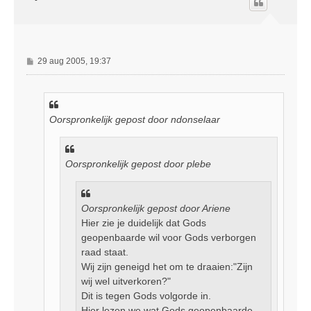
o
g
B
29 aug 2005, 19:37
e
r
i
c
Oorspronkelijk gepost door ndonselaar
h
t
Oorspronkelijk gepost door plebe
Oorspronkelijk gepost door Ariene
Hier zie je duidelijk dat Gods
geopenbaarde wil voor Gods verborgen
raad staat.
Wij zijn geneigd het om te draaien:"Zijn
wij wel uitverkoren?"
Dit is tegen Gods volgorde in.
Hier lezen we wat Gods geopenbaarde