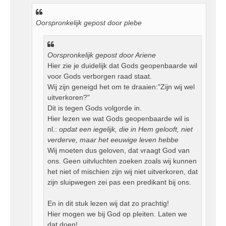
i
c
Oorspronkelijk gepost door plebe
h
t
Oorspronkelijk gepost door Ariene
Hier zie je duidelijk dat Gods geopenbaarde wil
voor Gods verborgen raad staat.
Wij zijn geneigd het om te draaien:"Zijn wij wel
uitverkoren?"
Dit is tegen Gods volgorde in.
Hier lezen we wat Gods geopenbaarde wil is
nl.:
opdat een iegelijk, die in Hem gelooft, niet
verderve, maar het eeuwige leven hebbe
Wij moeten dus geloven, dat vraagt God van
ons. Geen uitvluchten zoeken zoals wij kunnen
het niet of mischien zijn wij niet uitverkoren, dat
zijn sluipwegen zei pas een predikant bij ons.
En in dit stuk lezen wij dat zo prachtig!
Hier mogen we bij God op pleiten. Laten we
dat doen!