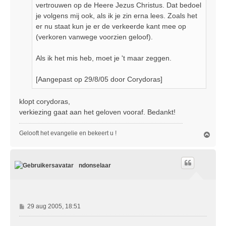
vertrouwen op de Heere Jezus Christus. Dat bedoel
je volgens mij ook, als ik je zin erna lees. Zoals het
er nu staat kun je er de verkeerde kant mee op
(verkoren vanwege voorzien geloof).
Als ik het mis heb, moet je 't maar zeggen.
[Aangepast op 29/8/05 door Corydoras]
klopt corydoras,
verkiezing gaat aan het geloven vooraf. Bedankt!
Gelooft het evangelie en bekeert u !
O
m
h
o
ndonselaar
o
g
B
29 aug 2005, 18:51
e
r