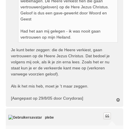
welbehagen. De Heere verkiest hen die gaan
vertrouwen(geloven) op de Here Jezus Christus.
Geloof is dus een gave-gewerkt door Woord en
Geest
Had het aan mij gelegen - ik was nooit gaan
vertrouwen op mijn Heiland.
Je kunt beter zeggen: die de Heere verkiest, gaan
vertrouwen op de Heere Jezus Christus. Dat bedoel je
volgens mij ook, als ik je zin erna lees. Zoals het er nu
staat kun je er de verkeerde kant mee op (verkoren
vanwege voorzien geloof).
Als ik het mis heb, moet je 't maar zeggen.
[Aangepast op 29/8/05 door Corydoras]
O
m
h
o
plebe
o
g