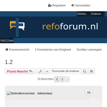
Registreer
Aanmelden
Onbeantwoorde onderwerpen
Actieve onderwerpen
V&A
Zoek
Forumoverzicht
3 Formulieren van Enigheid
Dordtse Leerregels
1.2
Zoek
Uitgebre
Plaats Reactie
1
2
Vorige
29 Berichten
ndonselaar