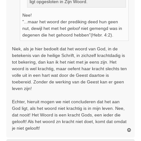
ligt opgesloten in Zijn Woord.
Nee!
"...maar het woord der prediking deed hun geen
nut, dewijl het met het
geloof
niet gemengd was in
degenen die het gehoord hebben"(Hebr. 4:2).
Niek, als je hier bedoelt dat het woord van God, in de
betekenis van de heilige Schrift, in zichzelf krachtdadig is
tot bekering, dan kan ik het niet met je eens zijn. Het
woord is wel krachtig, maar oefent haar kracht slechts ten
volle uit in een hart wat door de Geest daartoe is
toebereid. Zonder de werking van de Geest kan er geen
leven zijn!
Echter, hieruit mogen we niet concluderen dat het aan
God ligt, als het woord niet krachtig is in mijn leven. Nee,
dat nooit! Het Woord is een kracht Gods, een ieder die
gelooft! Als het woord zn kracht niet doet, komt dat omdat
je niet gelooft!
O
m
h