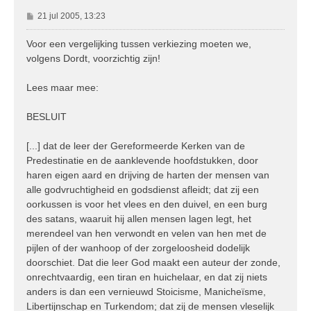
B
21 jul 2005, 13:23
e
r
Voor een vergelijking tussen verkiezing moeten we,
i
volgens Dordt, voorzichtig zijn!
c
h
Lees maar mee:
t
BESLUIT
[...] dat de leer der Gereformeerde Kerken van de
Predestinatie en de aanklevende hoofdstukken, door
haren eigen aard en drijving de harten der mensen van
alle godvruchtigheid en godsdienst afleidt; dat zij een
oorkussen is voor het vlees en den duivel, en een burg
des satans, waaruit hij allen mensen lagen legt, het
merendeel van hen verwondt en velen van hen met de
pijlen of der wanhoop of der zorgeloosheid dodelijk
doorschiet. Dat die leer God maakt een auteur der zonde,
onrechtvaardig, een tiran en huichelaar, en dat zij niets
anders is dan een vernieuwd Stoicisme, Manicheïsme,
Libertijnschap en Turkendom; dat zij de mensen vleselijk