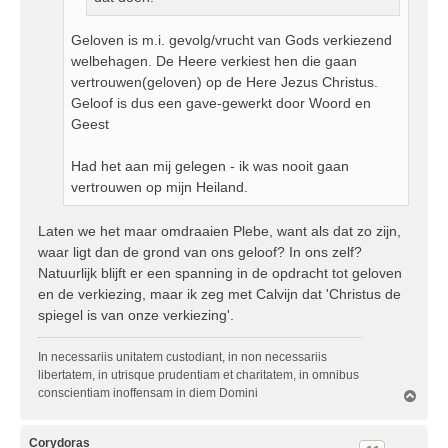
Geloven is m.i. gevolg/vrucht van Gods verkiezend
welbehagen. De Heere verkiest hen die gaan
vertrouwen(geloven) op de Here Jezus Christus.
Geloof is dus een gave-gewerkt door Woord en
Geest
Had het aan mij gelegen - ik was nooit gaan
vertrouwen op mijn Heiland.
Laten we het maar omdraaien Plebe, want als dat zo zijn,
waar ligt dan de grond van ons geloof? In ons zelf?
Natuurlijk blijft er een spanning in de opdracht tot geloven
en de verkiezing, maar ik zeg met Calvijn dat 'Christus de
spiegel is van onze verkiezing'.
In necessariis unitatem custodiant, in non necessariis
libertatem, in utrisque prudentiam et charitatem, in omnibus
conscientiam inoffensam in diem Domini
O
m
h
o
Corydoras