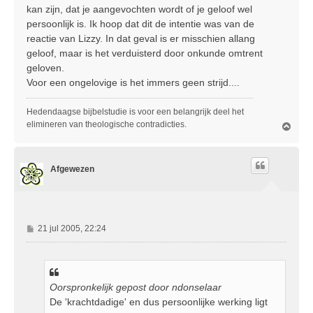
kan zijn, dat je aangevochten wordt of je geloof wel
persoonlijk is. Ik hoop dat dit de intentie was van de
reactie van Lizzy. In dat geval is er misschien allang
geloof, maar is het verduisterd door onkunde omtrent
geloven.
Voor een ongelovige is het immers geen strijd....
Hedendaagse bijbelstudie is voor een belangrijk deel het
elimineren van theologische contradicties.
O
m
h
o
Afgewezen
o
g
B
21 jul 2005, 22:24
e
r
i
c
Oorspronkelijk gepost door ndonselaar
h
De 'krachtdadige' en dus persoonlijke werking ligt
t