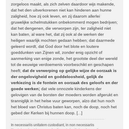
zorgeloos maakt, als zich zelven daardoor wijs makende,
dat het den uitverkorenen niet kan hinderen aan hunne
zaligheid, hoe zij ook leven, en zij daarom allerlei
gruwelijke schelmstukken onbekommerd mogen bedrijven;
dat het dengenen, die verworpen zijn, ter zaligheid niet
kan baten, al ware het, dat zij ook al de werken der
heiligen waarlijk mochten gedaan hebben; dat daarmede
geleerd wordt, dat God door het blote en loutere
goeddunken van Zijnen wil, zonder enig opzicht of
aanmerking van enige zonde, het grootste deel der wereld
tot de eeuwige verdoemenis voorbeschikt en geschapen
heeft;
dat de verwerping op gelijke wijze de oorzaak is
der ongelovigheid en goddeloosheid, gelijk de
verkiezing is de fontein en oorzaak des geloofs en der
goede werken;
dat vele onnozele kinderkens der
gelovigen van de borsten der moeders worden afgerukt en
tiranniglijk in het helse vuur geworpen, alzo dat hun noch
het bloed van Christus baten kan, noch de doop, noch het
gebed der Kerken bij hunnen doop. [...]
In necessariis unitatem custodiant, in non necessariis