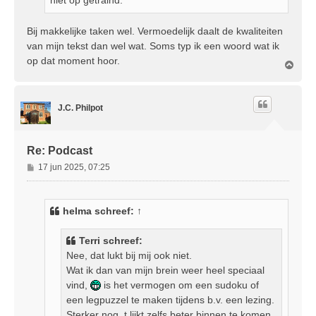
Bij makkelijke taken wel. Vermoedelijk daalt de kwaliteiten
van mijn tekst dan wel wat. Soms typ ik een woord wat ik
op dat moment hoor.
O
m
h
o
J.C. Philpot
o
g
Re: Podcast
B
17 jun 2025, 07:25
e
r
i
helma
schreef:
↑
c
h
Terri schreef:
t
Nee, dat lukt bij mij ook niet.
Wat ik dan van mijn brein weer heel speciaal
vind,
is het vermogen om een sudoku of
een legpuzzel te maken tijdens b.v. een lezing.
Sterker nog, t lijkt zelfs beter binnen te komen.