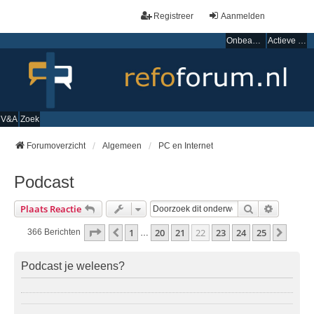
Registreer
Aanmelden
Onbeantwoorde onderwerpen
Actieve onderwerpen
V&A
Zoek
Forumoverzicht
Algemeen
PC en Internet
Podcast
Zoek
Uitgebre
Plaats Reactie
Pagina
22
Van
25
1
20
21
22
23
24
25
Vorige
Volge
366 Berichten
…
Podcast je weleens?