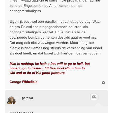
in een kwaad daglicht te stellen. De propagandamachine
zette de Engelsen en de Amerikanen neer als
oorlogsmisdadigers.
Eigenlijk best wel een parallel met vandaag de dag. Waar
de pro-Palestijnse propagandamachine Israel als
oorlogsmisdadigers wegzet. En ja, net als bij de
geallieerde bombardementen destijds gaat er veel mis.
Dat mag ook niet verzwegen worden. Maar het grote
plaatje is dat Hamas nog steeds de vernietiging van Israel
als doel heeft, en dat Israel zich hiertoe moet verhouden.
Man is nothing: he hath a free will to go to hell, but
none to go to heaven, till God worketh in him to
will and to do of His good pleasure.
George Whitefield
O
m
h
o
parsifal
o
g