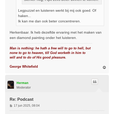
Legpuzzel en luisteren werkt bij mij ook goed. Of
haken...
Ik kan me dan ook beter concentreren.
Herkenbaar. Ik heb dezelfde ervaring met het maken van
een diamond painting onder het luisteren.
Man is nothing: he hath a free will to go to hell, but
none to go to heaven, till God worketh in him to
will and to do of His good pleasure.
George Whitefield
O
m
h
o
Herman
o
g
Moderator
Re: Podcast
B
17 jun 2025, 08:04
e