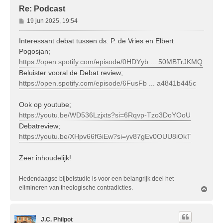
Re: Podcast
B
19 jun 2025, 19:54
e
r
Interessant debat tussen ds. P. de Vries en Elbert
i
Pogosjan;
c
https://open.spotify.com/episode/0HDYyb ... 50MBTrJKMQ
h
Beluister vooral de Debat review;
t
https://open.spotify.com/episode/6FusFb ... a4841b445c
Ook op youtube;
https://youtu.be/WD536Lzjxts?si=6Rqvp-Tzo3DoYOoU
Debatreview;
https://youtu.be/XHpv66fGiEw?si=yv87gEv0OUU8iOkT
Zeer inhoudelijk!
Hedendaagse bijbelstudie is voor een belangrijk deel het
elimineren van theologische contradicties.
O
m
h
o
J.C. Philpot
o