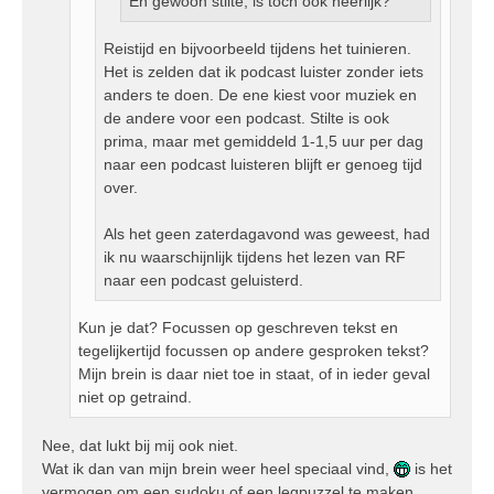
En gewoon stilte, is toch ook heerlijk?
Reistijd en bijvoorbeeld tijdens het tuinieren.
Het is zelden dat ik podcast luister zonder iets
anders te doen. De ene kiest voor muziek en
de andere voor een podcast. Stilte is ook
prima, maar met gemiddeld 1-1,5 uur per dag
naar een podcast luisteren blijft er genoeg tijd
over.
Als het geen zaterdagavond was geweest, had
ik nu waarschijnlijk tijdens het lezen van RF
naar een podcast geluisterd.
Kun je dat? Focussen op geschreven tekst en
tegelijkertijd focussen op andere gesproken tekst?
Mijn brein is daar niet toe in staat, of in ieder geval
niet op getraind.
Nee, dat lukt bij mij ook niet.
Wat ik dan van mijn brein weer heel speciaal vind,
is het
vermogen om een sudoku of een legpuzzel te maken