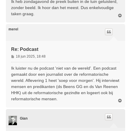
Ik heb zondagavond de preek buiten in de tuin geluisterd,
zonder beeld. Ik hoor dan het meest. Dus enkelvoudige
taken graag.
O
m
h
o
merel
o
g
Re: Podcast
B
18 jun 2025, 18:48
e
r
Ik luister nu de podcast 'niet van de wereld'. Een podcast
i
gemaakt door een journalist over de reformatorische
c
wereld. Aflevering 1 heet 'soep voor morgen'. Hij interviewt
h
mensen en predikanten (ds Beens GG en ds Van Reenen
t
HHK) uit de reformatorische gezindte en logeert ook bij
reformatorische mensen.
O
m
h
o
Gian
o
g