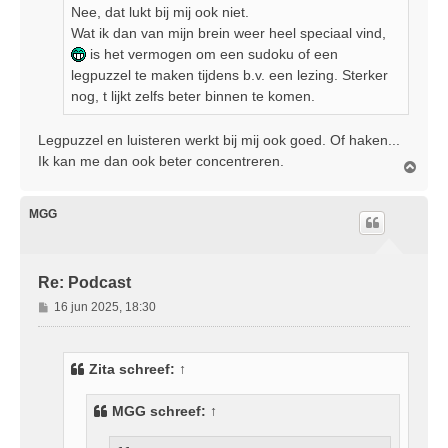
Nee, dat lukt bij mij ook niet.
Wat ik dan van mijn brein weer heel speciaal vind,
is het vermogen om een sudoku of een
legpuzzel te maken tijdens b.v. een lezing. Sterker
nog, t lijkt zelfs beter binnen te komen.
Legpuzzel en luisteren werkt bij mij ook goed. Of haken...
Ik kan me dan ook beter concentreren.
O
m
h
o
MGG
o
g
Re: Podcast
B
16 jun 2025, 18:30
e
r
i
Zita
schreef:
↑
c
h
MGG
schreef:
↑
t