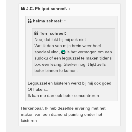
r
i
J.C. Philpot
schreef:
↑
c
h
helma
schreef:
↑
t
Terri schreef:
Nee, dat lukt bij mij ook niet.
Wat ik dan van mijn brein weer heel
speciaal vind,
is het vermogen om een
sudoku of een legpuzzel te maken tijdens
b.v. een lezing. Sterker nog, t lijkt zelfs
beter binnen te komen.
Legpuzzel en luisteren werkt bij mij ook goed.
Of haken...
Ik kan me dan ook beter concentreren.
Herkenbaar. Ik heb dezelfde ervaring met het
maken van een diamond painting onder het
luisteren.