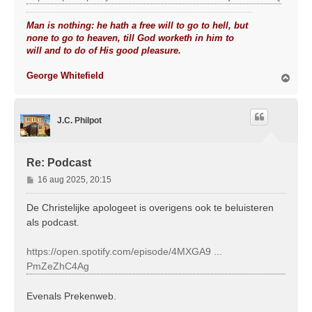
Man is nothing: he hath a free will to go to hell, but
none to go to heaven, till God worketh in him to
will and to do of His good pleasure.
George Whitefield
O
m
h
o
J.C. Philpot
o
g
Re: Podcast
B
16 aug 2025, 20:15
e
r
De Christelijke apologeet is overigens ook te beluisteren
i
als podcast.
c
h
https://open.spotify.com/episode/4MXGA9 ...
t
PmZeZhC4Ag
Evenals Prekenweb.