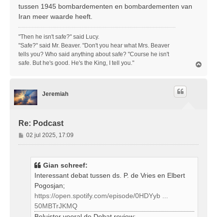
tussen 1945 bombardementen en bombardementen van
Iran meer waarde heeft.
"Then he isn't safe?" said Lucy.
"Safe?" said Mr. Beaver. "Don't you hear what Mrs. Beaver
tells you? Who said anything about safe? "Course he isn't
safe. But he's good. He's the King, I tell you."
O
m
h
o
Jeremiah
o
g
Re: Podcast
B
02 jul 2025, 17:09
e
r
i
Gian schreef:
c
Interessant debat tussen ds. P. de Vries en Elbert
h
Pogosjan;
t
https://open.spotify.com/episode/0HDYyb ...
50MBTrJKMQ
Beluister vooral de Debat review;