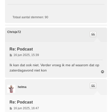
Totaal aantal stemmen:
90
Chrisje72
Re: Podcast
B
16 jun 2025, 15:39
e
r
Ik kan dat ook niet. Verder vroeg ik me af waarom dat op
i
zaterdagavond niet kon
O
c
m
h
h
t
o
helma
o
g
Re: Podcast
B
16 jun 2025, 16:47