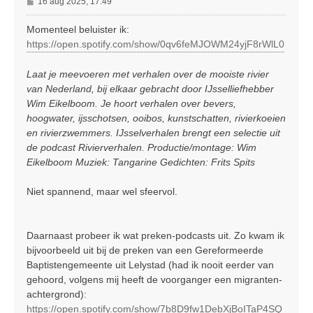
B
16 aug 2025, 17:49
e
r
Momenteel beluister ik:
i
https://open.spotify.com/show/0qv6feMJOWM24yjF8rWlL0
c
h
Laat je meevoeren met verhalen over de mooiste rivier
t
van Nederland, bij elkaar gebracht door IJsselliefhebber
Wim Eikelboom. Je hoort verhalen over bevers,
hoogwater, ijsschotsen, ooibos, kunstschatten, rivierkoeien
en rivierzwemmers. IJsselverhalen brengt een selectie uit
de podcast Rivierverhalen. Productie/montage: Wim
Eikelboom Muziek: Tangarine Gedichten: Frits Spits
Niet spannend, maar wel sfeervol.
Daarnaast probeer ik wat preken-podcasts uit. Zo kwam ik
bijvoorbeeld uit bij de preken van een Gereformeerde
Baptistengemeente uit Lelystad (had ik nooit eerder van
gehoord, volgens mij heeft de voorganger een migranten-
achtergrond):
https://open.spotify.com/show/7b8D9fw1DebXjBoITaP4SQ