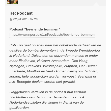
g
Re: Podcast
B
02 jul 2025, 07:26
e
r
Podcast "bevriende bommen"
i
https://www.nporadio1.nl/podcasts/bevriende-bommen
c
h
Rob Trip gaat op zoek naar het onbekende verhaal van de
t
geallieerde bombardementen in de Tweede Wereldoorlog
in Nederland. Duizenden en duizenden mensen in onder
meer Eindhoven, Huissen, Amsterdam, Den Haag,
Nijmegen, Breskens, Westkapelle, Zutphen, Den Helder,
Enschede, Montfort en Venlo komen hierbij om. Scholen,
kerken, hele woonwijken worden verwoest. Veel gaat er
mis. Beoogde doelen worden niet geraakt.
Ooggetuigen vertellen in de podcast hun verhaal.
Slachtoffers van de bombardementen maar ook
Nederlandse piloten die vlogen in dienst van de
geallieerden.