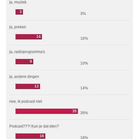
ja, muziek
3
3%
ja, preken
14
16%
ja, radioprogramma's
9
10%
ja, andere dingen
13
14%
nee, ik podcast niet
35
39%
Podcast???! Kun je dat eten?
16
18%