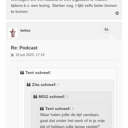
tijdens b.v. een lezing. Sterker nog, t lijkt zelfs beter binnen
te komen.
O
m
h
o
helma
o
g
Re: Podcast
B
16 jun 2025, 17:19
e
r
i
Terri schreef:
c
h
Zita
schreef:
↑
t
MGG
schreef:
↑
Terri
schreef:
↑
Waar halen jullie de tijd vandaan,
gaat dat onder het werk of in je vrije
tijd of hebben jullie lange reistijd?