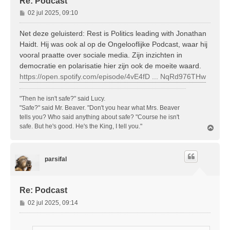
Re: Podcast
B
02 jul 2025, 09:10
e
r
Net deze geluisterd: Rest is Politics leading with Jonathan
i
Haidt. Hij was ook al op de Ongelooflijke Podcast, waar hij
c
vooral praatte over sociale media. Zijn inzichten in
h
democratie en polarisatie hier zijn ook de moeite waard.
t
https://open.spotify.com/episode/4vE4fD ... NqRd976THw
"Then he isn't safe?" said Lucy.
"Safe?" said Mr. Beaver. "Don't you hear what Mrs. Beaver
tells you? Who said anything about safe? "Course he isn't
safe. But he's good. He's the King, I tell you."
O
m
h
o
parsifal
o
g
Re: Podcast
B
02 jul 2025, 09:14
e
r