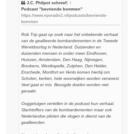
i
J.C. Philpot
schreef:
↑
c
Podcast "bevriende bommen"
h
https://www.nporadio1.nl/podcasts/bevriende-
t
bommen
Rob Trip gaat op zoek naar het onbekende verhaal
van de geallieerde bombardementen in de Tweede
Wereldoorlog in Nederland. Duizenden en
duizenden mensen in onder meer Eindhoven,
Huissen, Amsterdam, Den Haag, Nijmegen,
Breskens, Westkapelle, Zutphen, Den Helder,
Enschede, Montfort en Venlo komen hierbij om.
Scholen, kerken, hele woonwijken worden verwoest.
Veel gaat er mis. Beoogde doelen worden niet
geraakt.
Ooggetuigen vertellen in de podcast hun verhaal.
Slachtoffers van de bombardementen maar ook
Nederlandse piloten die vlogen in dienst van de
geallieerden.