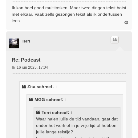
e
r
Ik kan heel goed multitasken. Maar twee dingen tekst botst
i
met elkaar. Vaak zelfs gezongen tekst als ik ondertussen
c
lees.
O
h
m
t
h
o
Terri
o
g
Re: Podcast
B
16 jun 2025, 17:04
e
r
i
Zita
schreef:
↑
c
h
MGG
schreef:
↑
t
Terri
schreef:
↑
Waar halen jullie de tijd vandaan, gaat dat
onder het werk of in je vrije tijd of hebben
jullie lange reistijd?