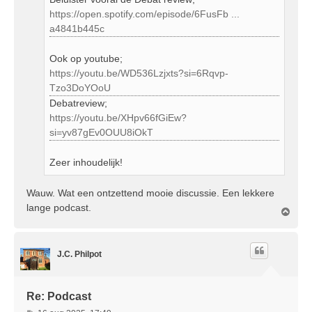
https://open.spotify.com/episode/6FusFb ...
a4841b445c
Ook op youtube;
https://youtu.be/WD536Lzjxts?si=6Rqvp-
Tzo3DoYOoU
Debatreview;
https://youtu.be/XHpv66fGiEw?
si=yv87gEv0OUU8iOkT
Zeer inhoudelijk!
Wauw. Wat een ontzettend mooie discussie. Een lekkere
lange podcast.
O
m
h
o
J.C. Philpot
o
g
Re: Podcast