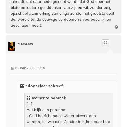
inhoudt, dat daarmede geleerd wordt, dat God door het
blote en loutere goeddunken van Zijnen wil, zonder enig
opzicht of aanmerking van enige zonde, het grootste deel
der wereld tot de eeuwige verdoemenis voorbeschikt en
geschapen heeft;
O
m
h
o
memento
o
g
B
01 dec 2005, 15:19
e
r
i
ndonselaar schreef:
c
h
memento schreef:
t
[...]
Het blijft een paradox:
- God heeft bepaald wie er uitverkoren
worden, en wie niet. Zonder te kijken naar hoe