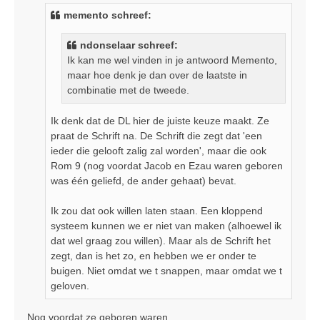
i
memento schreef:
c
h
ndonselaar schreef:
t
Ik kan me wel vinden in je antwoord Memento,
maar hoe denk je dan over de laatste in
combinatie met de tweede.
Ik denk dat de DL hier de juiste keuze maakt. Ze
praat de Schrift na. De Schrift die zegt dat 'een
ieder die gelooft zalig zal worden', maar die ook
Rom 9 (nog voordat Jacob en Ezau waren geboren
was één geliefd, de ander gehaat) bevat.
Ik zou dat ook willen laten staan. Een kloppend
systeem kunnen we er niet van maken (alhoewel ik
dat wel graag zou willen). Maar als de Schrift het
zegt, dan is het zo, en hebben we er onder te
buigen. Niet omdat we t snappen, maar omdat we t
geloven.
Nog voordat ze geboren waren....