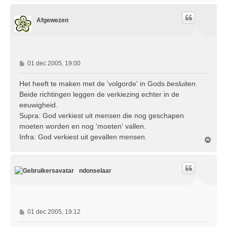
h
o
Afgewezen
o
g
B
01 dec 2005, 19:00
e
r
Het heeft te maken met de 'volgorde' in Gods
besluiten
.
i
Beide richtingen leggen de verkiezing echter in de
c
eeuwigheid.
h
Supra: God verkiest uit mensen die nog geschapen
t
moeten worden en nog 'moeten' vallen.
Infra: God verkiest uit gevallen mensen.
O
m
h
o
ndonselaar
o
g
B
01 dec 2005, 19:12
e