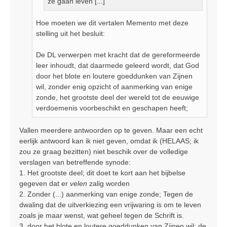
ze gaan leven [...]
Hoe moeten we dit vertalen Memento met deze
stelling uit het besluit:
De DL verwerpen met kracht dat de gereformeerde
leer inhoudt, dat daarmede geleerd wordt, dat God
door het blote en loutere goeddunken van Zijnen
wil, zonder enig opzicht of aanmerking van enige
zonde, het grootste deel der wereld tot de eeuwige
verdoemenis voorbeschikt en geschapen heeft;
Vallen meerdere antwoorden op te geven. Maar een echt
eerlijk antwoord kan ik niet geven, omdat ik (HELAAS; ik
zou ze graag bezitten) niet beschik over de volledige
verslagen van betreffende synode:
1. Het grootste deel; dit doet te kort aan het bijbelse
gegeven dat er
velen
zalig worden
2. Zonder (...) aanmerking van enige zonde; Tegen de
dwaling dat de uitverkiezing een vrijwaring is om te leven
zoals je maar wenst, wat geheel tegen de Schrift is.
3. door het blote en loutere goeddunken van Zijnen wil; de