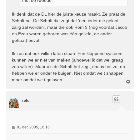
met de tweede.
Ik denk dat de DL hier de juiste keuze maakt. Ze praat de
Schrift na. De Schrift die zegt dat 'een ieder die gelooft
zalig zal worden', maar die ook Rom 9 (nog voordat Jacob
en Ezau waren geboren was één geliefd, de ander
gehaat) bevat.
Ik zou dat ook willen laten staan. Een kloppend systeem
kunnen we er niet van maken (alhoewel ik dat wel graag
zou willen). Maar als de Schrift het zegt, dan is het zo, en
hebben we er onder te buigen. Niet omdat we t snappen,
maar omdat we t geloven.
O
m
h
o
refo
o
g
B
01 dec 2005, 16:16
e
r