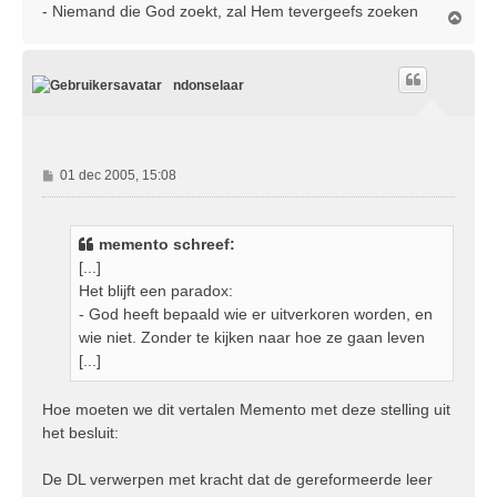
- Niemand die God zoekt, zal Hem tevergeefs zoeken
O
m
h
o
ndonselaar
o
g
B
01 dec 2005, 15:08
e
r
i
memento schreef:
c
[...]
h
Het blijft een paradox:
t
- God heeft bepaald wie er uitverkoren worden, en
wie niet. Zonder te kijken naar hoe ze gaan leven
[...]
Hoe moeten we dit vertalen Memento met deze stelling uit
het besluit:
De DL verwerpen met kracht dat de gereformeerde leer