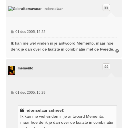
h
o
ndonselaar
o
g
B
01 dec 2005, 15:22
e
r
Ik kan me wel vinden in je antwoord Memento, maar hoe
i
denk je dan over de laatste in combinatie met de tweede.
O
c
m
h
h
t
o
memento
o
g
B
01 dec 2005, 15:29
e
r
i
ndonselaar schreef:
c
Ik kan me wel vinden in je antwoord Memento,
h
maar hoe denk je dan over de laatste in combinatie
t