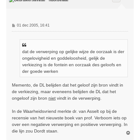
o
g
B
01 dec 2005, 16:41
e
r
i
c
dat de verwerping op gelijke wijze de oorzaak is der
h
ongelovigheid en goddeloosheid, gelijk de
t
verkiezing is de fontein en oorzaak des geloofs en
der goede werken
Memento, de DL belijden dat het geloof zijn bron vindt in
de verkiezing, maar eveneens belijden de DL dat het
ongeloof zijn bron
niet
vindt in de verwerping.
In de Waarheidsvriend merkte dr. van Asselt op bij de
recensie van het nieuwste boek van prof. Verboom iets op
over een negatieve verwerping en positieve verwerping. In
die lijn zou Dordt staan.
O
m