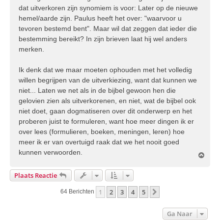
dat uitverkoren zijn synomiem is voor: Later op de nieuwe
hemel/aarde zijn. Paulus heeft het over: "waarvoor u
tevoren bestemd bent". Maar wil dat zeggen dat ieder die
bestemming bereikt? In zijn brieven laat hij wel anders
merken.
Ik denk dat we maar moeten ophouden met het volledig
willen begrijpen van de uitverkiezing, want dat kunnen we
niet... Laten we net als in de bijbel gewoon hen die
gelovien zien als uitverkorenen, en niet, wat de bijbel ook
niet doet, gaan dogmatiseren over dit onderwerp en het
proberen juist te formuleren, want hoe meer dingen ik er
over lees (formulieren, boeken, meningen, leren) hoe
meer ik er van overtuigd raak dat we het nooit goed
kunnen verwoorden.
O
m
h
Plaats Reactie
o
o
1
2
3
4
5
Volgende
64 Berichten
g
Ga Naar