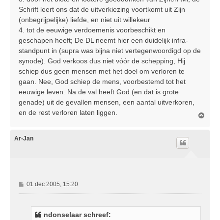
Schrift leert ons dat de uitverkiezing voortkomt uit Zijn
(onbegrijpelijke) liefde, en niet uit willekeur
4. tot de eeuwige verdoemenis voorbeschikt en
geschapen heeft; De DL neemt hier een duidelijk infra-
standpunt in (supra was bijna niet vertegenwoordigd op de
synode). God verkoos dus niet vóór de schepping, Hij
schiep dus geen mensen met het doel om verloren te
gaan. Nee, God schiep de mens, voorbestemd tot het
eeuwige leven. Na de val heeft God (en dat is grote
genade) uit de gevallen mensen, een aantal uitverkoren,
en de rest verloren laten liggen.
O
m
h
o
Ar-Jan
o
g
B
01 dec 2005, 15:20
e
r
i
ndonselaar schreef:
c