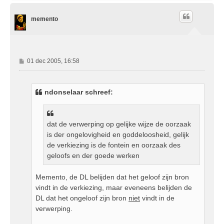
h
o
memento
o
g
B
01 dec 2005, 16:58
e
r
i
ndonselaar schreef:
c
h
t
dat de verwerping op gelijke wijze de oorzaak
is der ongelovigheid en goddeloosheid, gelijk
de verkiezing is de fontein en oorzaak des
geloofs en der goede werken
Memento, de DL belijden dat het geloof zijn bron
vindt in de verkiezing, maar eveneens belijden de
DL dat het ongeloof zijn bron
niet
vindt in de
verwerping.