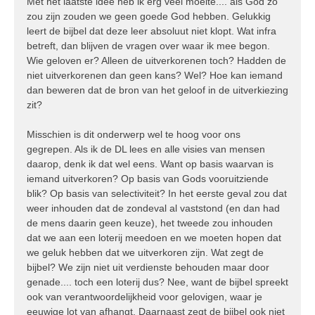
Met het laatste idee heb ik erg veel moeite.... als God zo
zou zijn zouden we geen goede God hebben. Gelukkig
leert de bijbel dat deze leer absoluut niet klopt. Wat infra
betreft, dan blijven de vragen over waar ik mee begon.
Wie geloven er? Alleen de uitverkorenen toch? Hadden de
niet uitverkorenen dan geen kans? Wel? Hoe kan iemand
dan beweren dat de bron van het geloof in de uitverkiezing
zit?
Misschien is dit onderwerp wel te hoog voor ons
gegrepen. Als ik de DL lees en alle visies van mensen
daarop, denk ik dat wel eens. Want op basis waarvan is
iemand uitverkoren? Op basis van Gods vooruitziende
blik? Op basis van selectiviteit? In het eerste geval zou dat
weer inhouden dat de zondeval al vaststond (en dan had
de mens daarin geen keuze), het tweede zou inhouden
dat we aan een loterij meedoen en we moeten hopen dat
we geluk hebben dat we uitverkoren zijn. Wat zegt de
bijbel? We zijn niet uit verdienste behouden maar door
genade.... toch een loterij dus? Nee, want de bijbel spreekt
ook van verantwoordelijkheid voor gelovigen, waar je
eeuwige lot van afhangt. Daarnaast zegt de bijbel ook niet