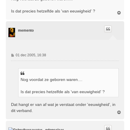
Is dat precies hetzelfde als 'van eeuwigheid' ?
O
m
h
o
memento
o
g
B
01 dec 2005, 16:38
e
r
i
c
Nog voordat ze geboren waren....
h
t
Is dat precies hetzelfde als 'van eeuwigheid' ?
Dat hangt er van af wat je verstaat onder 'eeuwigheid', in
dit verband.
O
m
h
o
ndonselaar