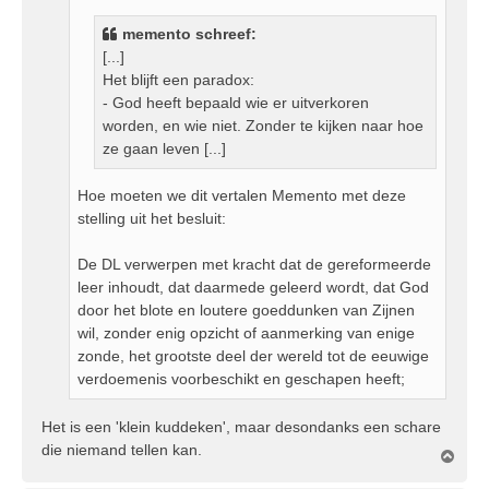
h
memento schreef:
t
[...]
Het blijft een paradox:
- God heeft bepaald wie er uitverkoren
worden, en wie niet. Zonder te kijken naar hoe
ze gaan leven [...]
Hoe moeten we dit vertalen Memento met deze
stelling uit het besluit:
De DL verwerpen met kracht dat de gereformeerde
leer inhoudt, dat daarmede geleerd wordt, dat God
door het blote en loutere goeddunken van Zijnen
wil, zonder enig opzicht of aanmerking van enige
zonde, het grootste deel der wereld tot de eeuwige
verdoemenis voorbeschikt en geschapen heeft;
Het is een 'klein kuddeken', maar desondanks een schare
die niemand tellen kan.
O
m