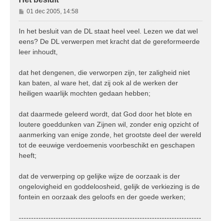
B
01 dec 2005, 14:58
e
r
In het besluit van de DL staat heel veel. Lezen we dat wel
i
eens? De DL verwerpen met kracht dat de gereformeerde
c
leer inhoudt,
h
t
dat het dengenen, die verworpen zijn, ter zaligheid niet
kan baten, al ware het, dat zij ook al de werken der
heiligen waarlijk mochten gedaan hebben;
dat daarmede geleerd wordt, dat God door het blote en
loutere goeddunken van Zijnen wil, zonder enig opzicht of
aanmerking van enige zonde, het grootste deel der wereld
tot de eeuwige verdoemenis voorbeschikt en geschapen
heeft;
dat de verwerping op gelijke wijze de oorzaak is der
ongelovigheid en goddeloosheid, gelijk de verkiezing is de
fontein en oorzaak des geloofs en der goede werken;
--------------------------------------------------------------------------