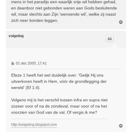
mens in het paradijs een waarlijk vrije wil hebben gehad,
en daardoor niet gebonden waren aan Gods besluitende
wil, maar slechts aan Zijn 'wensende wil', welke zij naast
zich neer konden leggen.
O
m
h
o
volgeling
o
g
B
01 dec 2005, 17:41
e
r
Efeze 1 heeft het wel duidelijk over: 'Gelijk Hij ons
i
uitverkoren heeft in Hem, vóór de grondlegging der
c
wereld' (Ef 1:4).
h
t
Volgens mij is het verschil tussen infra en supra niet
zozeer voor of na de zondeval, maar voor of na het
voorzien
van God van de val. Of vergis ik me?
http://volgeling.blogspot.com
O
m