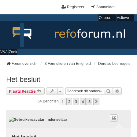
Registreer
Aanmelden
Onbeantwoorde onderwerpen
Actieve onderwerpen
V&A
Zoek
Forumoverzicht
3 Formulieren van Enigheid
Dordtse Leerregels
Het besluit
Zoek
Uitgebre
Plaats Reactie
1
2
3
4
5
Volgende
64 Berichten
ndonselaar
Het besluit