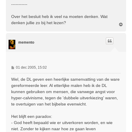
-----------
Over het besluit heb ik veel na moeten denken. Wat
denken jullie zo bij het lezen?
O
m
h
o
memento
o
g
B
01 dec 2005, 15:02
e
r
Wel, de DL geven een heerlijke samenvatting van de ware
i
gereformeerde leer. Al etterlijke malen heb ik de DL
c
kunnen gebruiken om mensen, die vanwege angst voor
h
hyper-calvinisme, tegen de 'dubbele uitverkiezing' waren,
t
te overtuigen van het bijbelse evenwicht.
Het blijft een paradox:
- God heeft bepaald wie er uitverkoren worden, en wie
niet. Zonder te kijken naar hoe ze gaan leven