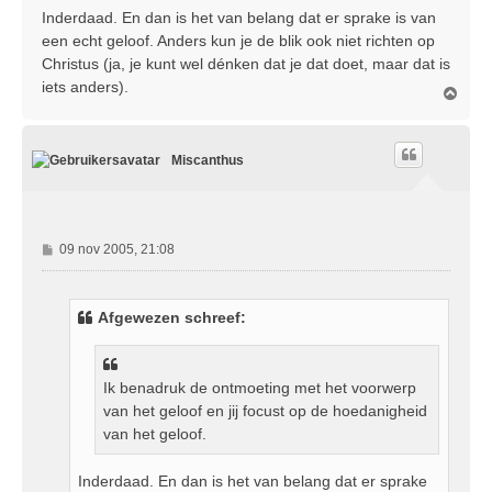
Inderdaad. En dan is het van belang dat er sprake is van
een echt geloof. Anders kun je de blik ook niet richten op
Christus (ja, je kunt wel dénken dat je dat doet, maar dat is
iets anders).
O
m
h
o
Miscanthus
o
g
B
09 nov 2005, 21:08
e
r
i
Afgewezen schreef:
c
h
t
Ik benadruk de ontmoeting met het voorwerp
van het geloof en jij focust op de hoedanigheid
van het geloof.
Inderdaad. En dan is het van belang dat er sprake