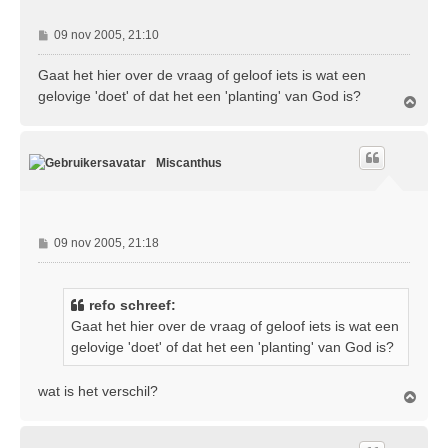
B
09 nov 2005, 21:10
e
r
Gaat het hier over de vraag of geloof iets is wat een
i
gelovige 'doet' of dat het een 'planting' van God is?
O
c
m
h
h
t
o
Miscanthus
o
g
B
09 nov 2005, 21:18
e
r
i
refo schreef:
c
Gaat het hier over de vraag of geloof iets is wat een
h
gelovige 'doet' of dat het een 'planting' van God is?
t
wat is het verschil?
O
m
h
o