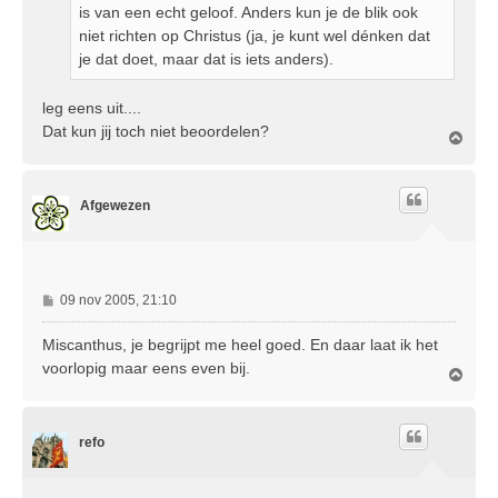
is van een echt geloof. Anders kun je de blik ook
niet richten op Christus (ja, je kunt wel dénken dat
je dat doet, maar dat is iets anders).
leg eens uit....
Dat kun jij toch niet beoordelen?
O
m
h
o
Afgewezen
o
g
B
09 nov 2005, 21:10
e
r
Miscanthus, je begrijpt me heel goed. En daar laat ik het
i
voorlopig maar eens even bij.
O
c
m
h
h
t
o
refo
o
g