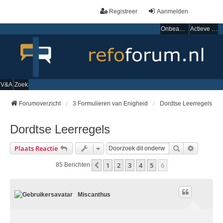
Registreer
Aanmelden
Onbeantwoorde onderwerpen
Actieve onderwerpen
V&A
Zoek
Forumoverzicht
3 Formulieren van Enigheid
Dordtse Leerregels
Dordtse Leerregels
Zoek
Uitgebre
Plaats Reactie
1
2
3
4
5
6
Vorige
85 Berichten
Miscanthus