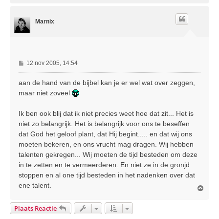
h
o
Marnix
o
g
B
12 nov 2005, 14:54
e
r
aan de hand van de bijbel kan je er wel wat over zeggen,
i
maar niet zoveel
c
h
Ik ben ook blij dat ik niet precies weet hoe dat zit... Het is
t
niet zo belangrijk. Het is belangrijk voor ons te beseffen
dat God het geloof plant, dat Hij begint..... en dat wij ons
moeten bekeren, en ons vrucht mag dragen. Wij hebben
talenten gekregen... Wij moeten de tijd besteden om deze
in te zetten en te vermeerderen. En niet ze in de gronjd
stoppen en al one tijd besteden in het nadenken over dat
ene talent.
O
m
h
Plaats Reactie
o
o