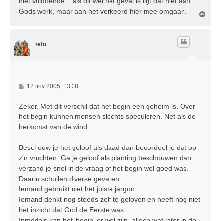
niet voldoende... als dit wel het geval is ligt dat niet aan
Gods werk, maar aan het verkeerd hier mee omgaan.
O
m
h
o
refo
o
g
B
12 nov 2005, 13:38
e
r
Zeker. Met dit verschil dat het begin een geheim is. Over
i
het begin kunnen mensen slechts speculeren. Net als de
c
herkomst van de wind.
h
t
Beschouw je het geloof als daad dan beoordeel je dat op
z'n vruchten. Ga je geloof als planting beschouwen dan
verzand je snel in de vraag of het begin wel goed was.
Daarin schuilen diverse gevaren.
Iemand gebruikt niet het juiste jargon.
Iemand denkt nog steeds zelf te geloven en heeft nog niet
het inzicht dat God de Eerste was.
Inmddels kan het 'begin' er wel zijn, alleen wat later in de