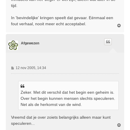
tijd.
In 'bevindelijke' kringen speelt dat gevaar. Eénmaal een
fout verhaal, nooit meer echt acceptabel.
O
m
h
o
Afgewezen
o
g
B
12 nov 2005, 14:34
e
r
i
c
Zeker. Met dit verschil dat het begin een geheim is.
h
Over het begin kunnen mensen slechts speculeren.
t
Net als de herkomst van de wind.
Vreemd dat je over zoiets belangrijks alleen maar kunt
speculeren...
O
m