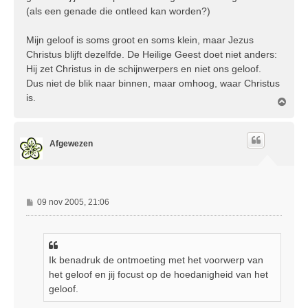
(als een genade die ontleed kan worden?)
Mijn geloof is soms groot en soms klein, maar Jezus
Christus blijft dezelfde. De Heilige Geest doet niet anders:
Hij zet Christus in de schijnwerpers en niet ons geloof.
Dus niet de blik naar binnen, maar omhoog, waar Christus
is.
O
m
h
o
Afgewezen
o
g
B
09 nov 2005, 21:06
e
r
i
c
Ik benadruk de ontmoeting met het voorwerp van
h
het geloof en jij focust op de hoedanigheid van het
t
geloof.