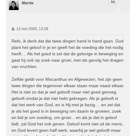
Marnix
o
g
B
12 nov 2005, 13:28
e
r
Refo, ik denk dat die twee dingen hand in hand gaan. God
i
plant het geloof in je en geeft het de voeding die het nodig
c
heeft.... Als het goed is zet dat de gelovige in beweging en
h
gaat hij ook op zoek naar groei, met als gevolg het dragen
t
van vruchten.
Zelfde geldt voor Miscanthus en Afgewezen, het zijn geen
twee dingen die tegenover elkaar staan maar naast elkaar.
Het is niet zo dat je wel gelooft maar niet goed genoeg
gelooft omdat je dat niet hebt gekregen. Als je gelooft is
dat het werk van God, en is Hij met je bezig.... en zet dat
je als het goed is in beweging om daarin te groeien, zoek
en bid je om voeding, om groei... en als je dat in geloof
bidt, zal God het ook geven. Geloof komt niet uit de mens,
en God levert geen half werk, waarbij je wel gelooft maar