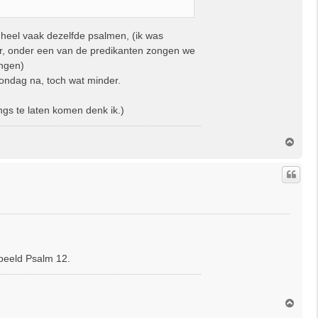
heel vaak dezelfde psalmen, (ik was
ker, onder een van de predikanten zongen we
ongen)
ondag na, toch wat minder.
gs te laten komen denk ik.)
O
m
h
o
o
g
beeld Psalm 12.
O
m