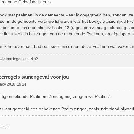
erlandse Geloofsbelijdenis.
t ook met psalmen, in de gemeente waar ik opgegroeid ben, zongen we 
later in de gemeente waar we lid waren was het boekje aanzienlijk dik
onbekende psalmen als bijv Psalm 12 (afgelopen zondag ook nog gez
 ik nu kerk, is het zingen van de onbekende Psalmen, op afgelopen z
 ik het over had, had een soort missie om deze Psalmen wat vaker lan
 wie kan tegen ons zijn?
eerregels samengevat voor jou
 nov 2018, 19:24
lmatig onbekende Psalmen. Zondag nog zongen we Psalm 7.
er laat geregeld een onbekende Psalm zingen, zoals inderdaad bijvoor
antje