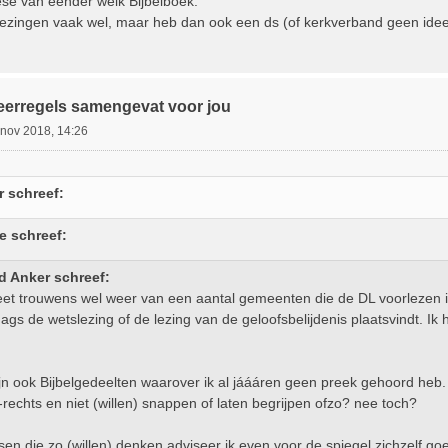
se van eender welk Bijbelboek.
ellezingen vaak wel, maar heb dan ook een ds (of kerkverband geen ide
.
eerregels samengevat voor jou
 nov 2018, 14:26
 schreef:
e schreef:
d Anker schreef:
eet trouwens wel weer van een aantal gemeenten die de DL voorlezen in
ags de wetslezing of de lezing van de geloofsbelijdenis plaatsvindt. Ik 
ijn ook Bijbelgedeelten waarover ik al jáááren geen preek gehoord heb. 
s-rechts en niet (willen) snappen of laten begrijpen ofzo? nee toch?
en die zo (willen) denken adviseer ik even voor de spiegel zichzelf goe