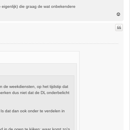
e eigenlijk) die graag de wat onbekendere
O
m
h
o
o
g
 de weekdiensten, op het tijdstip dat
herken dus niet dat de DL onderbelicht
Is dat dan ook onder te verdelen in
d in de ogen te kijken: waar komt zo'n