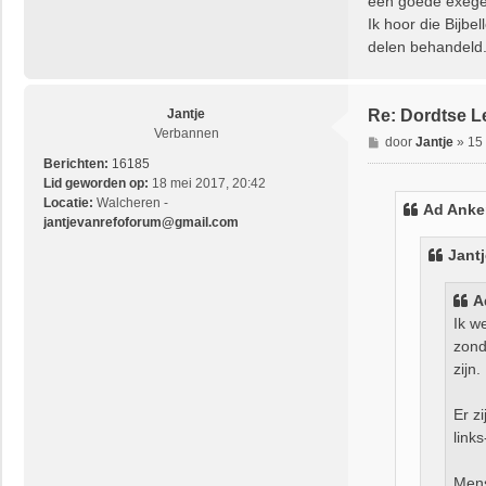
een goede exege
Ik hoor die Bijb
delen behandeld
Jantje
Re: Dordtse L
Verbannen
B
door
Jantje
»
15
e
Berichten:
16185
r
Lid geworden op:
18 mei 2017, 20:42
i
Locatie:
Walcheren -
Ad Anker
c
jantjevanrefoforum@gmail.com
h
Jantj
t
A
Ik w
zond
zijn.
Er z
link
Mens