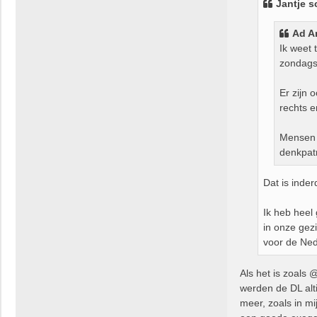
Jantje s
c
h
Ad A
t
Ik weet 
zondags 
Er zijn 
rechts e
Mensen d
denkpat
Dat is inde
Ik heb heel
in onze gezi
voor de Ned
Als het is zoals 
werden de DL alt
meer, zoals in mi