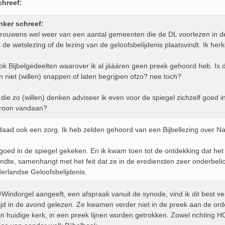
chreef:
nker schreef:
trouwens wel weer van een aantal gemeenten die de DL voorlezen in de 
de wetslezing of de lezing van de geloofsbelijdenis plaatsvindt. Ik herk
ook Bijbelgedeelten waarover ik al jáááren geen preek gehoord heb. Is d
n niet (willen) snappen of laten begrijpen ofzo? nee toch?
ie zo (willen) denken adviseer ik even voor de spiegel zichzelf goed i
roon vandaan?
rdaad ook een zorg. Ik heb zelden gehoord van een Bijbellezing over N
 goed in de spiegel gekeken. En ik kwam toen tot de ontdekking dat het
ndte, samenhangt met het feit dat ze in de erediensten zeer onderbelich
erlandse Geloofsbelijdenis.
@Windorgel aangeeft, een afspraak vanuit de synode, vind ik dit best ver
ijd in de avond gelezen. Ze kwamen verder niet in de preek aan de ord
jn huidige kerk, in een preek lijnen worden getrokken. Zowel richting H