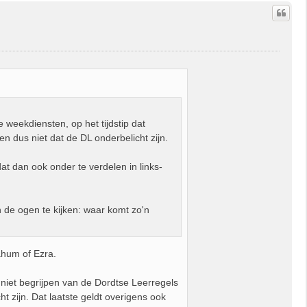
h
o
o
g
weekdiensten, op het tijdstip dat
en dus niet dat de DL onderbelicht zijn.
at dan ook onder te verdelen in links-
n de ogen te kijken: waar komt zo'n
ahum of Ezra.
 niet begrijpen van de Dordtse Leerregels
t zijn. Dat laatste geldt overigens ook