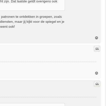
t zijn. Dat laatste geldt overigens ook
 patronen te ontdekken in groepen, zoals
iensten, maar jij kijkt voor de spiegel en je
 meent ook!
O
m
h
o
o
g
O
m
h
o
o
g