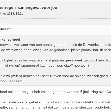
eerregels samengevat voor jou
5 nov 2018, 15:11
chreef:
nker schreef:
trouwens wel weer van een aantal gemeenten die de DL voorlezen in de 
de wetslezing of de lezing van de geloofsbelijdenis plaatsvindt. Ik herk
ook Bijbelgedeelten waarover ik al jáááren geen preek gehoord heb. Is d
n niet (willen) snappen of laten begrijpen ofzo? nee toch?
ie zo (willen) denken adviseer ik even voor de spiegel zichzelf goed i
roon vandaan?
rdaad ook een zorg. Ik heb zelden gehoord van een Bijbellezing over N
 goed in de spiegel gekeken. En ik kwam toen tot de ontdekking dat het
ndte, samenhangt met het feit dat ze in de erediensten zeer onderbelich