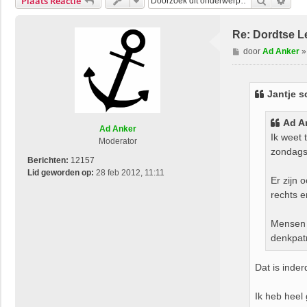
Zoek
Uitg
Plaats Reactie
Re: Dordtse L
B
door
Ad Anker
e
r
i
Jantje s
c
h
Ad A
t
Ad Anker
Ik weet 
Moderator
zondags 
Berichten:
12157
Lid geworden op:
28 feb 2012, 11:11
Er zijn 
rechts e
Mensen d
denkpat
Dat is inde
Ik heb heel