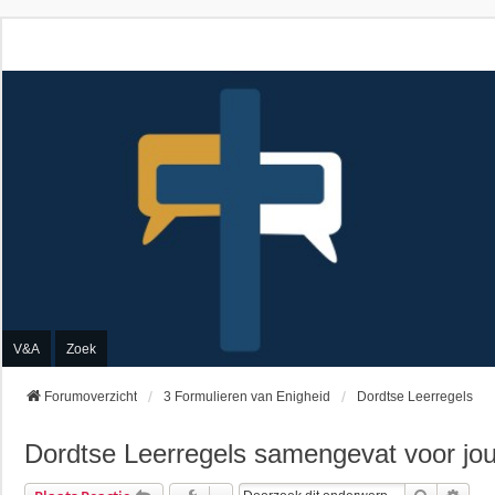
V&A
Zoek
Forumoverzicht
3 Formulieren van Enigheid
Dordtse Leerregels
Dordtse Leerregels samengevat voor jo