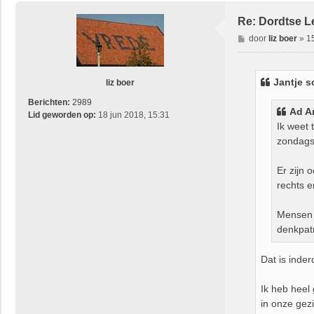
Re: Dordtse L
B
door
liz boer
»
1
e
r
i
Jantje s
liz boer
c
h
Berichten:
2989
Ad A
t
Lid geworden op:
18 jun 2018, 15:31
Ik weet 
zondags 
Er zijn 
rechts e
Mensen d
denkpat
Dat is inde
Ik heb heel
in onze gezi