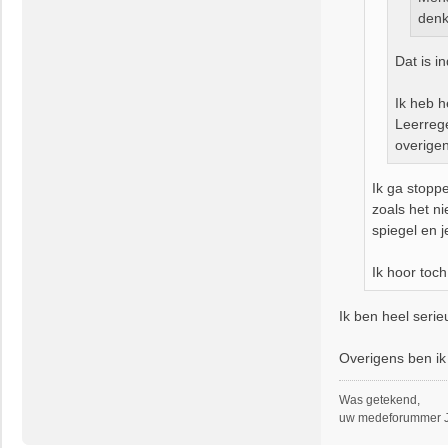
denk
Dat is i
Ik heb h
Leerrege
overigen
Ik ga stopp
zoals het ni
spiegel en j
Ik hoor toch
Ik ben heel seri
Overigens ben ik 
Was getekend,
uw medeforummer J