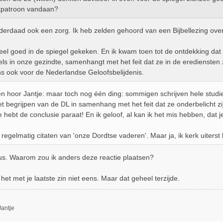
patroon vandaan?
nderdaad ook een zorg. Ik heb zelden gehoord van een Bijbellezing ov
eel goed in de spiegel gekeken. En ik kwam toen tot de ontdekking dat 
ls in onze gezindte, samenhangt met het feit dat ze in de erediensten ze
s ook voor de Nederlandse Geloofsbelijdenis.
en hoor Jantje: maar toch nog één ding: sommigen schrijven hele stud
et begrijpen van de DL in samenhang met het feit dat ze onderbelicht zijn
e hebt de conclusie paraat! En ik geloof, al kan ik het mis hebben, dat 
 regelmatig citaten van 'onze Dordtse vaderen'. Maar ja, ik kerk uiterst l
eus. Waarom zou ik anders deze reactie plaatsen?
het met je laatste zin niet eens. Maar dat geheel terzijde.
antje