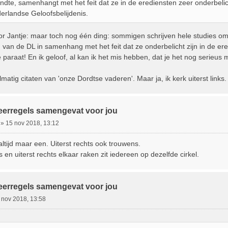
ndte, samenhangt met het feit dat ze in de erediensten zeer onderbelich
erlandse Geloofsbelijdenis.
or Jantje: maar toch nog één ding: sommigen schrijven hele studies om
n van de DL in samenhang met het feit dat ze onderbelicht zijn in de ered
 paraat! En ik geloof, al kan ik het mis hebben, dat je het nog serieus
lmatig citaten van 'onze Dordtse vaderen'. Maar ja, ik kerk uiterst links.
eerregels samengevat voor jou
»
15 nov 2018, 13:12
r altijd maar een. Uiterst rechts ook trouwens.
ks en uiterst rechts elkaar raken zit iedereen op dezelfde cirkel.
eerregels samengevat voor jou
 nov 2018, 13:58