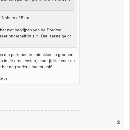
er Nahum of Ezra.
het niet begrijpen van de Dordtse
er onderbelicht zijn. Dat laatste geldt
ies om patronen te ontdekken in groepen,
 in de erediensten, maar jij kijkt voor de
je het nog serieus meent ook!
inks.
O
m