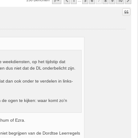
Pagina
7
Van
10
1
5
6
7
8
9
10
Vorige
Vo
138 Berichten
…
weekdiensten, op het tijdstip dat
en dus niet dat de DL onderbelicht zijn.
at dan ook onder te verdelen in links-
n de ogen te kijken: waar komt zo'n
ahum of Ezra.
 niet begrijpen van de Dordtse Leerregels