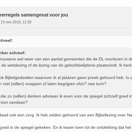
ebreid Zoeken
eerregels samengevat voor jou
»
15 nov 2018, 12:35
chreef:
nker schreef:
trouwens wel weer van een aantal gemeenten die de DL voorlezen in de 
de wetslezing of de lezing van de geloofsbelijdenis plaatsvindt. Ik herk
ook Bijbelgedeelten waarover ik al jáááren geen preek gehoord heb. Is d
n niet (willen) snappen of laten begrijpen ofzo? nee toch?
ie zo (willen) denken adviseer ik even voor de spiegel zichzelf goed i
roon vandaan?
rdaad ook een zorg. Ik heb zelden gehoord van een Bijbellezing over N
 goed in de spiegel gekeken. En ik kwam toen tot de ontdekking dat het