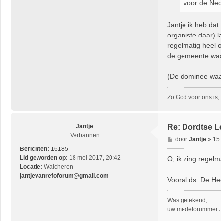
voor de Ned
Jantje ik heb da
organiste daar) 
regelmatig heel 
de gemeente waar
(De dominee waar
Zo God voor ons is,
Jantje
Re: Dordtse L
Verbannen
B
door
Jantje
»
15
e
Berichten:
16185
r
Lid geworden op:
18 mei 2017, 20:42
O, ik zing rege
i
Locatie:
Walcheren -
c
jantjevanrefoforum@gmail.com
Vooral ds. De He
h
t
Was getekend,
uw medeforummer J