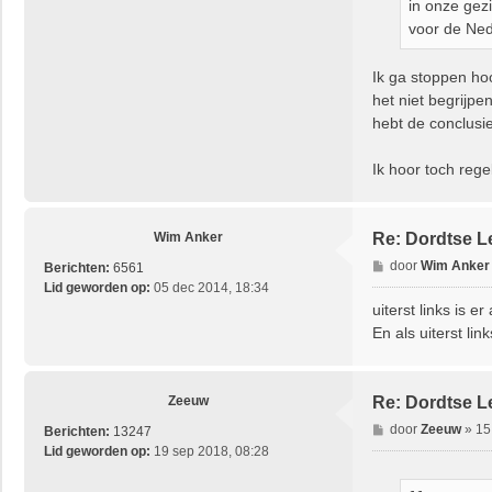
in onze gezi
voor de Ned
Ik ga stoppen ho
het niet begrijpe
hebt de conclusie
Ik hoor toch rege
Wim Anker
Re: Dordtse L
B
door
Wim Anker
Berichten:
6561
e
Lid geworden op:
05 dec 2014, 18:34
r
uiterst links is e
i
En als uiterst lin
c
h
t
Zeeuw
Re: Dordtse L
B
door
Zeeuw
»
15
Berichten:
13247
e
Lid geworden op:
19 sep 2018, 08:28
r
i