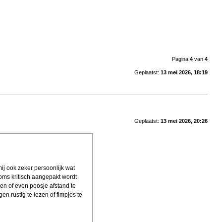
Pagina
4
van
4
Geplaatst:
13 mei 2026, 18:19
Geplaatst:
13 mei 2026, 20:26
ij ook zeker persoonlijk wat
oms kritisch aangepakt wordt
ppen of even poosje afstand te
n rustig te lezen of fimpjes te