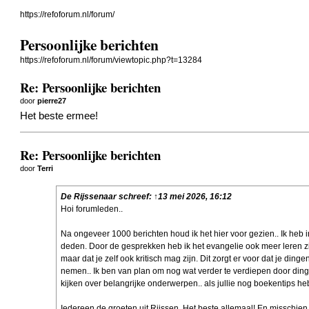
https://refoforum.nl/forum/
Persoonlijke berichten
https://refoforum.nl/forum/viewtopic.php?t=13284
Re: Persoonlijke berichten
door
pierre27
Het beste ermee!
Re: Persoonlijke berichten
door
Terri
De Rijssenaar
schreef:
↑
13 mei 2026, 16:12
Hoi forumleden..
Na ongeveer 1000 berichten houd ik het hier voor gezien.. Ik heb 
deden. Door de gesprekken heb ik het evangelie ook meer leren zi
maar dat je zelf ook kritisch mag zijn. Dit zorgt er voor dat je din
nemen.. Ik ben van plan om nog wat verder te verdiepen door dingen
kijken over belangrijke onderwerpen.. als jullie nog boekentips heb
Iedereen de groeten uit Rijssen. Het beste allemaal! En misschien 