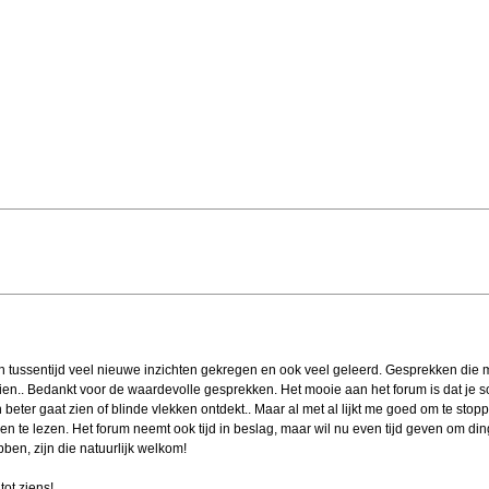
in tussentijd veel nieuwe inzichten gekregen en ook veel geleerd. Gesprekken die m
en.. Bedankt voor de waardevolle gesprekken. Het mooie aan het forum is dat je s
gen beter gaat zien of blinde vlekken ontdekt.. Maar al met al lijkt me goed om te sto
 te lezen. Het forum neemt ook tijd in beslag, maar wil nu even tijd geven om dinge
ben, zijn die natuurlijk welkom!
tot ziens!