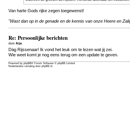
Van harte Gods rijke zegen toegewenst!
"Wast dan op in de genade en de kennis van onze Heere en Zali
Re: Persoonlijke berichten
door
Arja
Dàg Rijssenaar! Ik vond het leuk om te lezen wat jij zei.
Wie weet komt je nog eens terug om een update te geven.
Powered by
phpBB
® Forum Software © phpBB Limited
Nederlandse vertaling door
phpBB.nl
.