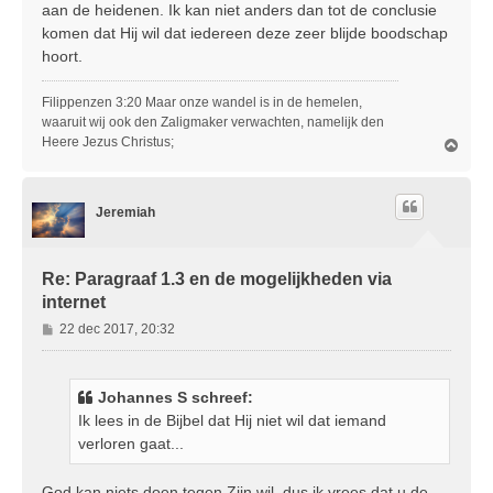
aan de heidenen. Ik kan niet anders dan tot de conclusie
komen dat Hij wil dat iedereen deze zeer blijde boodschap
hoort.
Filippenzen 3:20 Maar onze wandel is in de hemelen,
waaruit wij ook den Zaligmaker verwachten, namelijk den
Heere Jezus Christus;
O
m
h
o
Jeremiah
o
g
Re: Paragraaf 1.3 en de mogelijkheden via
internet
B
22 dec 2017, 20:32
e
r
i
Johannes S schreef:
c
Ik lees in de Bijbel dat Hij niet wil dat iemand
h
verloren gaat...
t
God kan niets doen tegen Zijn wil, dus ik vrees dat u de