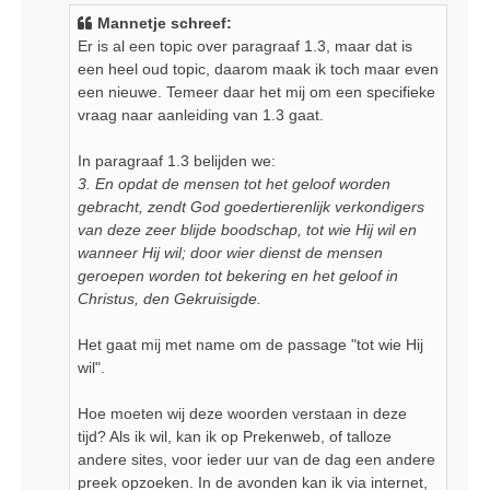
i
Mannetje schreef:
c
Er is al een topic over paragraaf 1.3, maar dat is
h
een heel oud topic, daarom maak ik toch maar even
t
een nieuwe. Temeer daar het mij om een specifieke
vraag naar aanleiding van 1.3 gaat.
In paragraaf 1.3 belijden we:
3. En opdat de mensen tot het geloof worden
gebracht, zendt God goedertierenlijk verkondigers
van deze zeer blijde boodschap, tot wie Hij wil en
wanneer Hij wil; door wier dienst de mensen
geroepen worden tot bekering en het geloof in
Christus, den Gekruisigde.
Het gaat mij met name om de passage "tot wie Hij
wil".
Hoe moeten wij deze woorden verstaan in deze
tijd? Als ik wil, kan ik op Prekenweb, of talloze
andere sites, voor ieder uur van de dag een andere
preek opzoeken. In de avonden kan ik via internet,