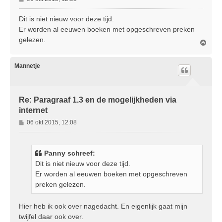
e
r
Dit is niet nieuw voor deze tijd.
i
Er worden al eeuwen boeken met opgeschreven preken
c
gelezen.
O
h
m
t
h
o
Mannetje
o
g
Re: Paragraaf 1.3 en de mogelijkheden via
internet
B
06 okt 2015, 12:08
e
r
i
Panny schreef:
c
Dit is niet nieuw voor deze tijd.
h
Er worden al eeuwen boeken met opgeschreven
t
preken gelezen.
Hier heb ik ook over nagedacht. En eigenlijk gaat mijn
twijfel daar ook over.