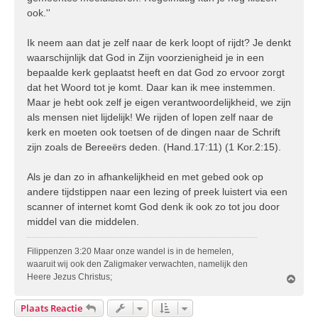
ook.''
Ik neem aan dat je zelf naar de kerk loopt of rijdt? Je denkt
waarschijnlijk dat God in Zijn voorzienigheid je in een
bepaalde kerk geplaatst heeft en dat God zo ervoor zorgt
dat het Woord tot je komt. Daar kan ik mee instemmen.
Maar je hebt ook zelf je eigen verantwoordelijkheid, we zijn
als mensen niet lijdelijk! We rijden of lopen zelf naar de
kerk en moeten ook toetsen of de dingen naar de Schrift
zijn zoals de Bereeërs deden. (Hand.17:11) (1 Kor.2:15).
Als je dan zo in afhankelijkheid en met gebed ook op
andere tijdstippen naar een lezing of preek luistert via een
scanner of internet komt God denk ik ook zo tot jou door
middel van die middelen.
Filippenzen 3:20 Maar onze wandel is in de hemelen,
waaruit wij ook den Zaligmaker verwachten, namelijk den
Heere Jezus Christus;
O
m
h
Plaats Reactie
o