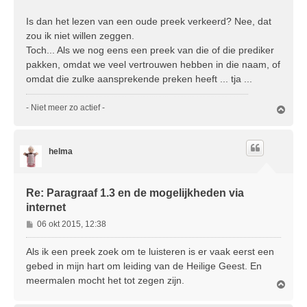
Is dan het lezen van een oude preek verkeerd? Nee, dat
zou ik niet willen zeggen.
Toch... Als we nog eens een preek van die of die prediker
pakken, omdat we veel vertrouwen hebben in die naam, of
omdat die zulke aansprekende preken heeft ... tja ...
- Niet meer zo actief -
O
m
h
o
helma
o
g
Re: Paragraaf 1.3 en de mogelijkheden via
internet
B
06 okt 2015, 12:38
e
r
Als ik een preek zoek om te luisteren is er vaak eerst een
i
gebed in mijn hart om leiding van de Heilige Geest. En
c
meermalen mocht het tot zegen zijn.
O
h
m
t
h