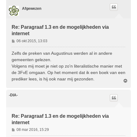
o
Afgewezen
o
g
Re: Paragraaf 1.3 en de mogelijkheden via
internet
B
06 okt 2015, 13:03
e
r
Zelfs de preken van Augustinus werden al in andere
i
gemeenten gelezen.
c
Volgens mij moet je niet op zo'n literalistische manier met
h
de 3FvE omgaan. Op het moment dat ik een boek van een
t
prediker lees, is hij ook naar mij gezonden.
O
m
h
o
-DIA-
o
g
Re: Paragraaf 1.3 en de mogelijkheden via
internet
B
08 mar 2016, 15:29
e