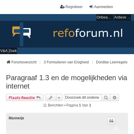
Registreer
Aanmelden
Onbeantwoorde onderwerpen
Actieve onderwerpen
V&A
Zoek
Forumoverzicht
3 Formulieren van Enigheid
Dordtse Leerregels
Paragraaf 1.3 en de mogelijkheden via
internet
Zoek
Uitgebre
Plaats Reactie
11 Berichten • Pagina
1
Van
1
Mannetje