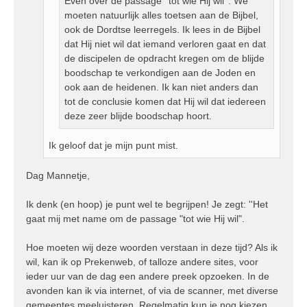
Even over de passage ''tot wie Hij wil''. We
moeten natuurlijk alles toetsen aan de Bijbel,
ook de Dordtse leerregels. Ik lees in de Bijbel
dat Hij niet wil dat iemand verloren gaat en dat
de discipelen de opdracht kregen om de blijde
boodschap te verkondigen aan de Joden en
ook aan de heidenen. Ik kan niet anders dan
tot de conclusie komen dat Hij wil dat iedereen
deze zeer blijde boodschap hoort.
Ik geloof dat je mijn punt mist.
Dag Mannetje,
Ik denk (en hoop) je punt wel te begrijpen! Je zegt: ''Het
gaat mij met name om de passage "tot wie Hij wil".
Hoe moeten wij deze woorden verstaan in deze tijd? Als ik
wil, kan ik op Prekenweb, of talloze andere sites, voor
ieder uur van de dag een andere preek opzoeken. In de
avonden kan ik via internet, of via de scanner, met diverse
gemeentes meeluisteren. Regelmatig kun je nog kiezen