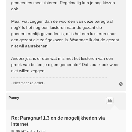
gemeentes meeluisteren. Regelmatig kun je nog kiezen
ook.
Maar wat zeggen dan de woorden van deze paragraaf
nog? Is het nog een luisteren naar de gezant die
goedertierenlijk gezonden is, of is het een luisteren naar
een gezant die zelf gekozen is. Waarmee ik dat de gezant
niet wil aanrekenen!
Anderzijds: is er dan wat mis met het luisteren van een
preek van buiten je eigen gemeente? Dat zou ik ook weer
niet willen zeggen.
- Niet meer zo actief -
O
m
h
o
Panny
o
g
Re: Paragraaf 1.3 en de mogelijkheden via
internet
B
06 okt 2015, 12:03