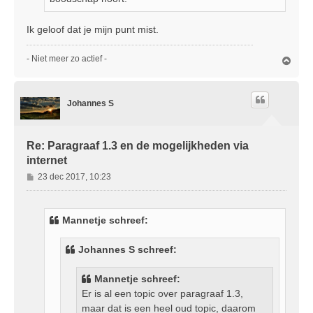
Ik geloof dat je mijn punt mist.
- Niet meer zo actief -
O
m
h
o
Johannes S
o
g
Re: Paragraaf 1.3 en de mogelijkheden via
internet
B
23 dec 2017, 10:23
e
r
i
Mannetje schreef:
c
h
Johannes S schreef:
t
Mannetje schreef:
Er is al een topic over paragraaf 1.3,
maar dat is een heel oud topic, daarom