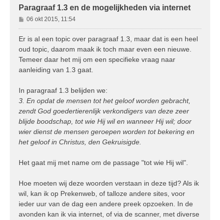
Paragraaf 1.3 en de mogelijkheden via internet
B
06 okt 2015, 11:54
e
r
Er is al een topic over paragraaf 1.3, maar dat is een heel
i
oud topic, daarom maak ik toch maar even een nieuwe.
c
Temeer daar het mij om een specifieke vraag naar
h
aanleiding van 1.3 gaat.
t
In paragraaf 1.3 belijden we:
3. En opdat de mensen tot het geloof worden gebracht,
zendt God goedertierenlijk verkondigers van deze zeer
blijde boodschap, tot wie Hij wil en wanneer Hij wil; door
wier dienst de mensen geroepen worden tot bekering en
het geloof in Christus, den Gekruisigde.
Het gaat mij met name om de passage "tot wie Hij wil".
Hoe moeten wij deze woorden verstaan in deze tijd? Als ik
wil, kan ik op Prekenweb, of talloze andere sites, voor
ieder uur van de dag een andere preek opzoeken. In de
avonden kan ik via internet, of via de scanner, met diverse