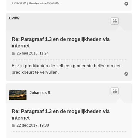
O
© -DIA-
33.999 || ©Dianthus »since 03.10.2008«
m
h
o
CvdW
o
g
Re: Paragraaf 1.3 en de mogelijkheden via
internet
B
26 mei 2016, 11:24
e
r
Er zijn predikanten die zelf een gemeente bellen om een
i
predikbeurt te vervullen.
O
c
m
h
h
t
o
Johannes S
o
g
Re: Paragraaf 1.3 en de mogelijkheden via
internet
B
22 dec 2017, 19:38
e
r