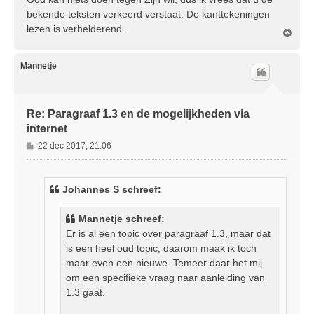
bekende teksten verkeerd verstaat. De kanttekeningen
lezen is verhelderend.
O
m
h
o
Mannetje
o
g
Re: Paragraaf 1.3 en de mogelijkheden via
internet
B
22 dec 2017, 21:06
e
r
i
Johannes S schreef:
c
h
Mannetje schreef:
t
Er is al een topic over paragraaf 1.3, maar dat
is een heel oud topic, daarom maak ik toch
maar even een nieuwe. Temeer daar het mij
om een specifieke vraag naar aanleiding van
1.3 gaat.