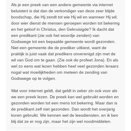
r
Als je een preek van een andere gemeente via internet
i
beluistert is dat dan de verkondiger van deze zeer blijde
c
boodschap, die Hij zendt tot wie Hij wil en wanneer Hij wil;
h
door wier dienst de mensen geroepen worden tot bekering
t
en het geloof in Christus, den Gekruisigde? Ik dacht dat
een predikant (zie ook het woordje zenden) van
Godswege tot een bepaalde gemeente wordt gezonden.
Niet een gemeente die de prediker uitkiest, want de
praktijk is juist vaak dat predikers onverenigd zijn met de
wil van God om te gaan. (Zie ook de profeet Jona). En als
wel zo eens wat lezen hebben heel veel gezonden leraars
nogal wat moeilijkheden om meteen de zending van
Godswege op te volgen.
Wat voor internet geldt, dat geldt in zeker zin ook voor als
we een preek lezen. De preek kan wel gebruikt worden en
gezonden worden tot een mens tot bekering. Maar dan is
de predikant zelf niet gezonden. Dan wordt het overjarig
koren gebruikt. We kennen wel de leesdiensten, en ik ben
blij dat ze er nog zijn, maar het zijn wel noodmiddelen.