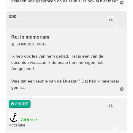
geleden nog gesproken op de reünie. Is ook al niet meer.
O
m
h
o
DDD
o
g
Re: In memoriam
B
14 feb 2026, 08:43
e
r
Ik heb ook les van hem gehad. Het is een van de
i
docenten waaraan ik de beste herinneringen heb.
c
Aangrijpend.
h
t
Was dat een reünie van de Driestar? Dat heb ik helemaal
gemist.
O
m
h
o
ONLINE
o
g
Ad Anker
Moderator