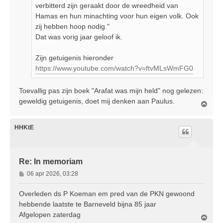
verbitterd zijn geraakt door de wreedheid van
Hamas en hun minachting voor hun eigen volk. Ook
zij hebben hoop nodig."
Dat was vorig jaar geloof ik.
Zijn getuigenis hieronder
https://www.youtube.com/watch?v=ftvMLsWmFG0
Toevallig pas zijn boek "Arafat was mijn held" nog gelezen:
geweldig getuigenis, doet mij denken aan Paulus.
O
m
h
o
HHKtE
o
g
Re: In memoriam
B
06 apr 2026, 03:28
e
r
Overleden ds P Koeman em pred van de PKN gewoond
i
hebbende laatste te Barneveld bijna 85 jaar
c
Afgelopen zaterdag
O
h