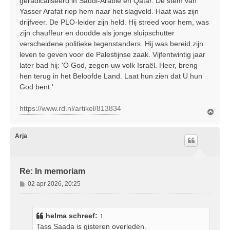
geradicaliseerd in Saudi-Arabië en Qatar. De stem van
Yasser Arafat riep hem naar het slagveld. Haat was zijn
drijfveer. De PLO-leider zijn held. Hij streed voor hem, was
zijn chauffeur en doodde als jonge sluipschutter
verscheidene politieke tegenstanders. Hij was bereid zijn
leven te geven voor de Palestijnse zaak. Vijfentwintig jaar
later bad hij: 'O God, zegen uw volk Israël. Heer, breng
hen terug in het Beloofde Land. Laat hun zien dat U hun
God bent.'
https://www.rd.nl/artikel/813834
O
m
h
o
Arja
o
g
Re: In memoriam
B
02 apr 2026, 20:25
e
r
i
helma
schreef:
↑
c
Tass Saada is gisteren overleden.
h