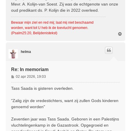
i
Mevr. A. Kolijn-van Soest. Zij was de echtgenote van onze
c
oud predikant ds. P. Kolijn die in 2022 overleed.
h
t
Bewaar mijn ziel en red mij; laat mij niet beschaamd
worden, want tot U heb ik de toevlucht genomen.
(Psalm25:20, Belijdenistekst)
O
m
h
o
helma
o
g
Re: In memoriam
B
02 apr 2026, 19:03
e
r
Tass Saada is gisteren overleden.
i
c
"Zalig zijn de vredestichters, want zij zullen Gods kinderen
h
genoemd worden"
t
Zeventien jaar was Tass Saada. Geboren in een Palestijns
vluchtelingenkamp in de Gazastrook. Opgegroeid en