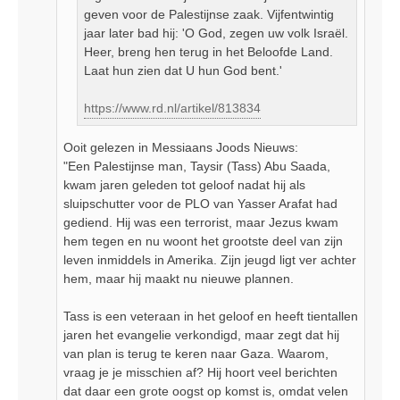
geven voor de Palestijnse zaak. Vijfentwintig
jaar later bad hij: 'O God, zegen uw volk Israël.
Heer, breng hen terug in het Beloofde Land.
Laat hun zien dat U hun God bent.'
https://www.rd.nl/artikel/813834
Ooit gelezen in Messiaans Joods Nieuws:
"Een Palestijnse man, Taysir (Tass) Abu Saada,
kwam jaren geleden tot geloof nadat hij als
sluipschutter voor de PLO van Yasser Arafat had
gediend. Hij was een terrorist, maar Jezus kwam
hem tegen en nu woont het grootste deel van zijn
leven inmiddels in Amerika. Zijn jeugd ligt ver achter
hem, maar hij maakt nu nieuwe plannen.
Tass is een veteraan in het geloof en heeft tientallen
jaren het evangelie verkondigd, maar zegt dat hij
van plan is terug te keren naar Gaza. Waarom,
vraag je je misschien af? Hij hoort veel berichten
dat daar een grote oogst op komst is, omdat velen