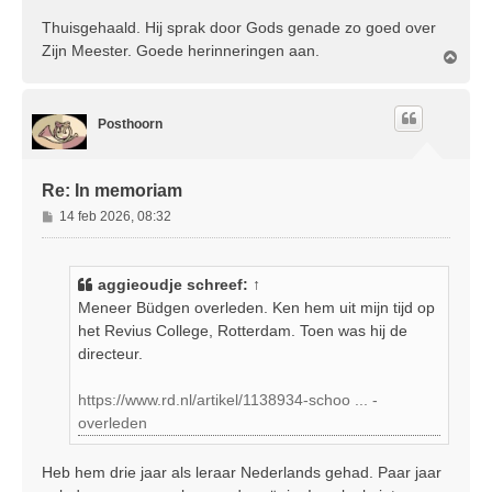
Thuisgehaald. Hij sprak door Gods genade zo goed over
Zijn Meester. Goede herinneringen aan.
O
m
h
o
Posthoorn
o
g
Re: In memoriam
B
14 feb 2026, 08:32
e
r
i
aggieoudje
schreef:
↑
c
Meneer Büdgen overleden. Ken hem uit mijn tijd op
h
het Revius College, Rotterdam. Toen was hij de
t
directeur.
https://www.rd.nl/artikel/1138934-schoo ... -
overleden
Heb hem drie jaar als leraar Nederlands gehad. Paar jaar