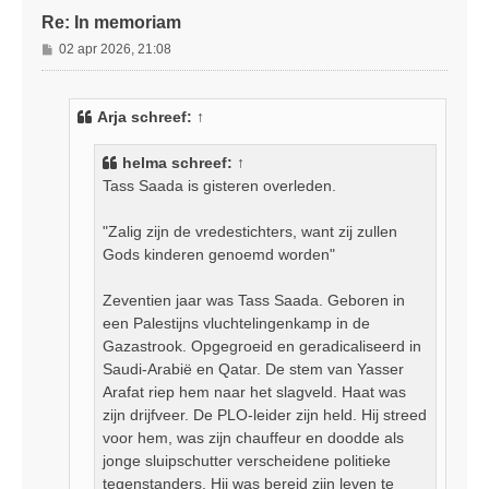
Re: In memoriam
B
02 apr 2026, 21:08
e
r
i
Arja
schreef:
↑
c
h
helma
schreef:
↑
t
Tass Saada is gisteren overleden.
"Zalig zijn de vredestichters, want zij zullen
Gods kinderen genoemd worden"
Zeventien jaar was Tass Saada. Geboren in
een Palestijns vluchtelingenkamp in de
Gazastrook. Opgegroeid en geradicaliseerd in
Saudi-Arabië en Qatar. De stem van Yasser
Arafat riep hem naar het slagveld. Haat was
zijn drijfveer. De PLO-leider zijn held. Hij streed
voor hem, was zijn chauffeur en doodde als
jonge sluipschutter verscheidene politieke
tegenstanders. Hij was bereid zijn leven te