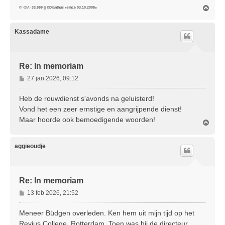
O
© -DIA-
33.999 || ©Dianthus »since 03.10.2008«
m
h
o
Kassadame
o
g
Re: In memoriam
B
27 jan 2026, 09:12
e
r
Heb de rouwdienst s'avonds na geluisterd!
i
Vond het een zeer ernstige en aangrijpende dienst!
c
Maar hoorde ook bemoedigende woorden!
O
h
m
t
h
o
aggieoudje
o
g
Re: In memoriam
B
13 feb 2026, 21:52
e
r
Meneer Büdgen overleden. Ken hem uit mijn tijd op het
i
Revius College, Rotterdam. Toen was hij de directeur.