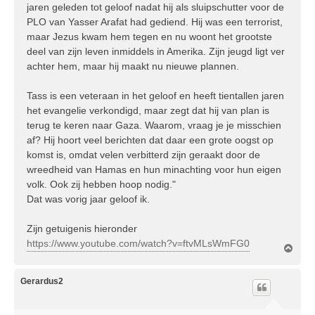
jaren geleden tot geloof nadat hij als sluipschutter voor de
PLO van Yasser Arafat had gediend. Hij was een terrorist,
maar Jezus kwam hem tegen en nu woont het grootste
deel van zijn leven inmiddels in Amerika. Zijn jeugd ligt ver
achter hem, maar hij maakt nu nieuwe plannen.
Tass is een veteraan in het geloof en heeft tientallen jaren
het evangelie verkondigd, maar zegt dat hij van plan is
terug te keren naar Gaza. Waarom, vraag je je misschien
af? Hij hoort veel berichten dat daar een grote oogst op
komst is, omdat velen verbitterd zijn geraakt door de
wreedheid van Hamas en hun minachting voor hun eigen
volk. Ook zij hebben hoop nodig."
Dat was vorig jaar geloof ik.
Zijn getuigenis hieronder
https://www.youtube.com/watch?v=ftvMLsWmFG0
O
m
h
o
Gerardus2
o
g