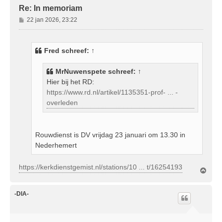
Re: In memoriam
B
22 jan 2026, 23:22
e
r
i
Fred
schreef:
↑
c
h
MrNuwenspete
schreef:
↑
t
Hier bij het RD:
https://www.rd.nl/artikel/1135351-prof- ... -
overleden
Rouwdienst is DV vrijdag 23 januari om 13.30 in
Nederhemert
https://kerkdienstgemist.nl/stations/10 ... t/16254193
O
m
h
o
-DIA-
o
g