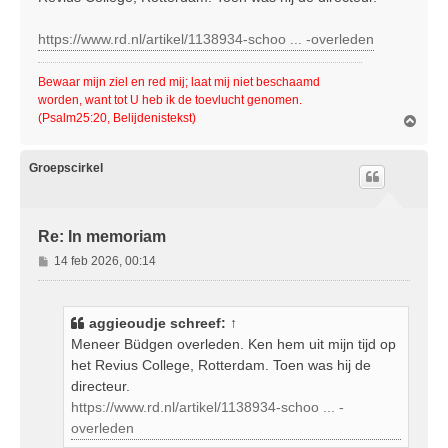
c
h
https://www.rd.nl/artikel/1138934-schoo ... -overleden
t
Bewaar mijn ziel en red mij; laat mij niet beschaamd
worden, want tot U heb ik de toevlucht genomen.
(Psalm25:20, Belijdenistekst)
O
m
h
o
Groepscirkel
o
g
Re: In memoriam
B
14 feb 2026, 00:14
e
r
i
aggieoudje
schreef:
↑
c
Meneer Büdgen overleden. Ken hem uit mijn tijd op
h
het Revius College, Rotterdam. Toen was hij de
t
directeur.
https://www.rd.nl/artikel/1138934-schoo ... -
overleden