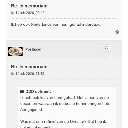
Re: In memoriam
B
14 feb 2026, 09:40
e
r
Ik heb ook Nederlands van hem gehad inderdaad.
i
O
c
m
h
h
t
o
Posthoorn
o
g
Re: In memoriam
B
14 feb 2026, 11:49
e
r
i
DDD
schreef:
↑
c
Ik heb ook les van hem gehad. Het is een van de
h
docenten waaraan ik de beste herinneringen heb.
t
Aangrijpend.
Was dat een reünie van de Driestar? Dat heb ik
helemaal gemist.