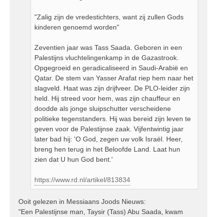
t
"Zalig zijn de vredestichters, want zij zullen Gods
kinderen genoemd worden"
Zeventien jaar was Tass Saada. Geboren in een
Palestijns vluchtelingenkamp in de Gazastrook.
Opgegroeid en geradicaliseerd in Saudi-Arabië en
Qatar. De stem van Yasser Arafat riep hem naar het
slagveld. Haat was zijn drijfveer. De PLO-leider zijn
held. Hij streed voor hem, was zijn chauffeur en
doodde als jonge sluipschutter verscheidene
politieke tegenstanders. Hij was bereid zijn leven te
geven voor de Palestijnse zaak. Vijfentwintig jaar
later bad hij: 'O God, zegen uw volk Israël. Heer,
breng hen terug in het Beloofde Land. Laat hun
zien dat U hun God bent.'
https://www.rd.nl/artikel/813834
Ooit gelezen in Messiaans Joods Nieuws:
"Een Palestijnse man, Taysir (Tass) Abu Saada, kwam