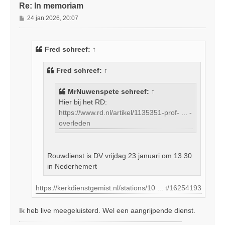
Re: In memoriam
B
24 jan 2026, 20:07
e
r
i
Fred
schreef:
↑
c
h
Fred
schreef:
↑
t
MrNuwenspete
schreef:
↑
Hier bij het RD:
https://www.rd.nl/artikel/1135351-prof- ... -
overleden
Rouwdienst is DV vrijdag 23 januari om 13.30
in Nederhemert
https://kerkdienstgemist.nl/stations/10 ... t/16254193
Ik heb live meegeluisterd. Wel een aangrijpende dienst.