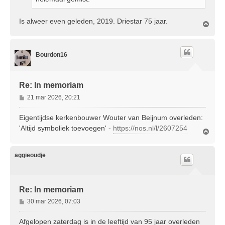
Is alweer even geleden, 2019. Driestar 75 jaar.
O
m
h
o
Bourdon16
o
g
Re: In memoriam
B
21 mar 2026, 20:21
e
r
Eigentijdse kerkenbouwer Wouter van Beijnum overleden:
i
'Altijd symboliek toevoegen' -
https://nos.nl/l/2607254
O
c
m
h
h
t
o
aggieoudje
o
g
Re: In memoriam
B
30 mar 2026, 07:03
e
r
Afgelopen zaterdag is in de leeftijd van 95 jaar overleden