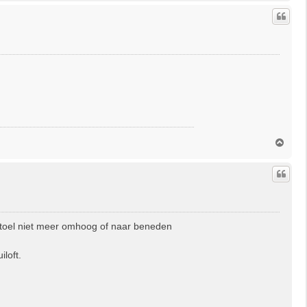
h
o
o
g
O
m
h
o
o
g
e stoel niet meer omhoog of naar beneden
loft.