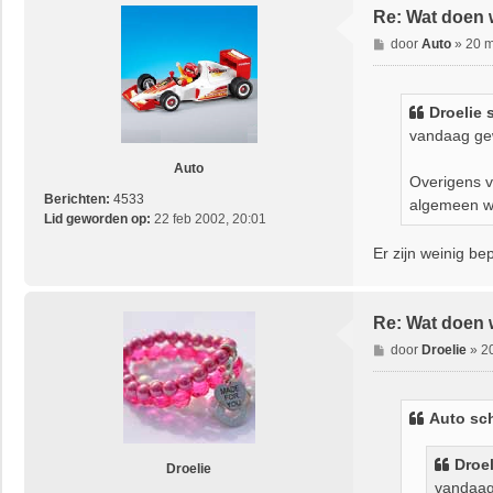
Re: Wat doen 
a
c
B
door
Auto
»
20 m
t
e
e
r
e
i
Droelie 
r
c
vandaag gew
D
h
r
t
Auto
o
Overigens vr
e
Berichten:
4533
algemeen w
l
Lid geworden op:
22 feb 2002, 20:01
i
Er zijn weinig b
e
Re: Wat doen 
B
door
Droelie
»
2
e
r
i
Auto sch
c
h
Droel
t
Droelie
vandaag 