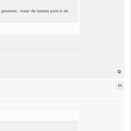
t geweest.. maar de laatste post in de
O
m
h
o
o
g