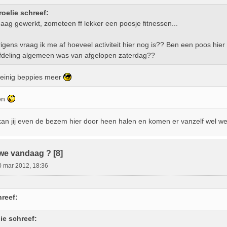
roelie schreef:
aag gewerkt, zometeen ff lekker een poosje fitnessen...
igens vraag ik me af hoeveel activiteit hier nog is?? Ben een poos hier 
fdeling algemeen was van afgelopen zaterdag??
weinig beppies meer
ken
an jij even de bezem hier door heen halen en komen er vanzelf wel w
we vandaag ? [8]
0 mar 2012, 18:36
reef:
ie schreef: