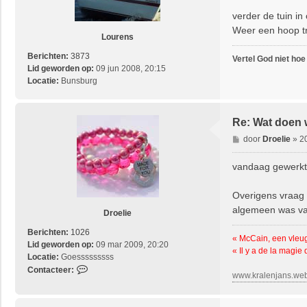
c
verder de tuin in
h
Weer een hoop tr
t
Lourens
Berichten:
3873
Vertel God niet hoe
Lid geworden op:
09 jun 2008, 20:15
Locatie:
Bunsburg
Re: Wat doen 
B
door
Droelie
»
2
e
r
vandaag gewerkt,
i
c
Overigens vraag i
h
algemeen was va
t
Droelie
Berichten:
1026
« McCain, een vleu
Lid geworden op:
09 mar 2009, 20:20
« Il y a de la magie
Locatie:
Goesssssssss
C
Contacteer:
www.kralenjans.we
o
n
t