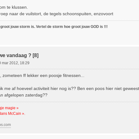
 om te klussen.
oep naar de vuilstort, de tegels schoonspuiten, enzovoort
 groot jouw storm is. Vertel de storm hoe groot jouw GOD is !!!
we vandaag ? [8]
0 mar 2012, 18:29
 zometeen ff lekker een poosje fitnessen...
k me af hoeveel activiteit hier nog is?? Ben een poos hier niet geweest
n afgelopen zaterdag??
gje magie »
 dans McCain ».
bs.com