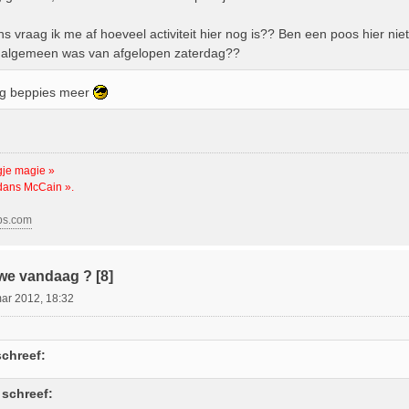
s vraag ik me af hoeveel activiteit hier nog is?? Ben een poos hier nie
g algemeen was van afgelopen zaterdag??
nig beppies meer
gje magie »
 dans McCain ».
bs.com
we vandaag ? [8]
ar 2012, 18:32
schreef:
 schreef: