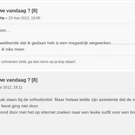
we vandaag ? [8]
tha
»
20 mar 2012, 19:06
or....
ekkende dat ik gedaan heb is een megastrijk wegwerken....................
ik niks meer.
e schoenen zinkt, ga dan eens op je kop staan!
we vandaag ? [8]
r 2012, 19:11
aak staan bij de orthodontist. Maar helaas belde zijn assistente dat d
 feest ging niet door.
ond door met het op internet zoeken naar een leuke outfit voor een brui