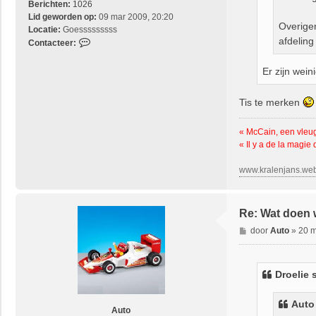
Berichten:
1026
Lid geworden op:
09 mar 2009, 20:20
Overigen
Locatie:
Goesssssssss
afdelin
C
Contacteer:
o
n
Er zijn wei
t
a
Tis te merken
c
t
e
« McCain, een vleu
e
« Il y a de la magie
r
D
www.kralenjans.we
r
o
e
Re: Wat doen 
l
B
door
Auto
»
20 m
i
e
e
r
i
Droelie 
c
h
Auto
t
Auto