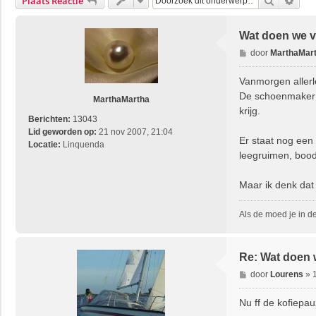
Zoek
Uitg
Plaats Reactie
Wat doen we 
B
door
MarthaMar
e
r
Vanmorgen aller
i
De schoenmaker h
MarthaMartha
c
krijg.
h
Berichten:
13043
t
Lid geworden op:
21 nov 2007, 21:04
Er staat nog een
Locatie:
Linquenda
leegruimen, bood
Maar ik denk dat
Als de moed je in d
Re: Wat doen 
B
door
Lourens
»
e
r
Nu ff de kofiepa
i