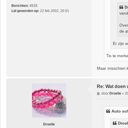
Berichten:
4533
D
Lid geworden op:
22 feb 2002, 20:01
vand
Over
de a
Er zijn 
Tis te mer
Maar misschien k
Re: Wat doen 
B
door
Droelie
»
2
e
r
i
Auto sch
c
h
Droel
t
Droelie