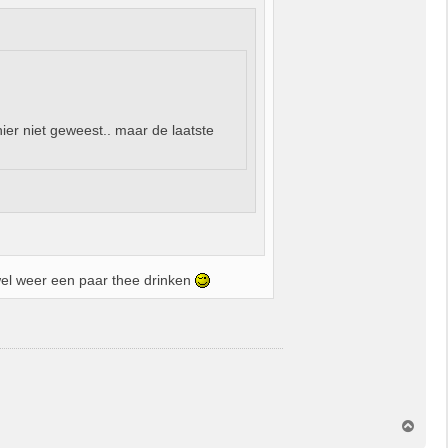
ier niet geweest.. maar de laatste
wel weer een paar thee drinken
O
m