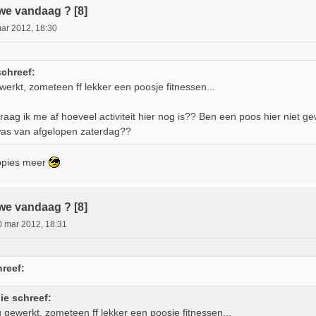
we vandaag ? [8]
ar 2012, 18:30
schreef:
erkt, zometeen ff lekker een poosje fitnessen...
aag ik me af hoeveel activiteit hier nog is?? Ben een poos hier niet ge
as van afgelopen zaterdag??
eppies meer
we vandaag ? [8]
0 mar 2012, 18:31
reef:
ie schreef:
gewerkt, zometeen ff lekker een poosje fitnessen...