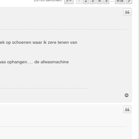
Pagina
1
Van
918
1
2
3
4
5
918
Vo
13763 Berichten
…
eek op schoenen waar ik zere tenen van
was ophangen..... de afwasmachine
O
m
h
o
o
g