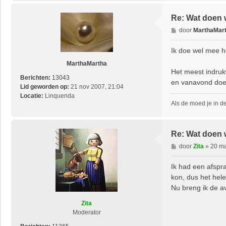
Re: Wat doen 
B
door
MarthaMar
e
r
Ik doe wel mee ho
i
MarthaMartha
c
Het meest indrukw
h
Berichten:
13043
en vanavond doe 
t
Lid geworden op:
21 nov 2007, 21:04
Locatie:
Linquenda
Als de moed je in d
Re: Wat doen 
B
door
Zita
»
20 ma
e
r
Ik had een afspr
i
kon, dus het hele
c
Nu breng ik de av
h
t
Zita
Moderator