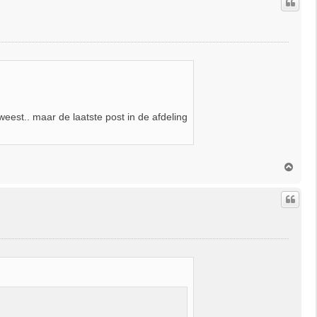
o
o
g
weest.. maar de laatste post in de afdeling
O
m
h
o
o
g