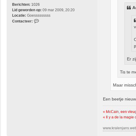
Berichten:
1026
A
Lid geworden op:
09 mar 2009, 20:20
Locatie:
Goesssssssss
C
Contacteer:
o
v
n
t
O
a
p
c
t
Er z
e
e
r
Tis te 
D
r
Maar missch
o
e
l
Een beetje nieuw
i
e
« McCain, een vleu
« Il y a de la magie
www.kralenjans.we