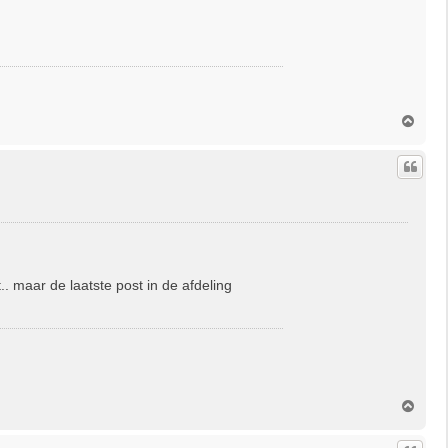
O
m
h
o
o
g
.. maar de laatste post in de afdeling
O
m
h