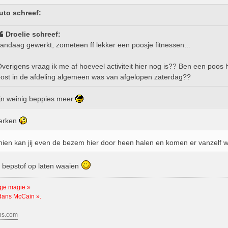
uto schreef:
Droelie schreef:
andaag gewerkt, zometeen ff lekker een poosje fitnessen...
verigens vraag ik me af hoeveel activiteit hier nog is?? Ben een poos h
ost in de afdeling algemeen was van afgelopen zaterdag??
ijn weinig beppies meer
merken
ien kan jij even de bezem hier door heen halen en komen er vanzelf 
 bepstof op laten waaien
gje magie »
 dans McCain ».
bs.com