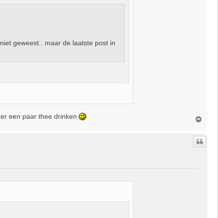
niet geweest.. maar de laatste post in
eer een paar thee drinken
O
m
h
o
o
g