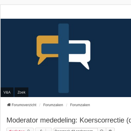
V&A
Zoek
Forumoverzicht
Forumzaken
Forumzaken
Moderator mededeling: Koerscorrectie (d