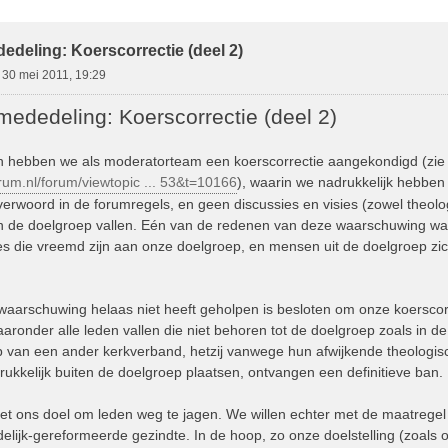
d Zoeken
edeling: Koerscorrectie (deel 2)
»
30 mei 2011, 19:29
mededeling: Koerscorrectie (deel 2)
en hebben we als moderatorteam een koerscorrectie aangekondigd (zie
rum.nl/forum/viewtopic ... 53&t=10166
), waarin we nadrukkelijk hebbe
erwoord in de forumregels, en geen discussies en visies (zowel theologi
ten de doelgroep vallen. Eén van de redenen van deze waarschuwing w
es die vreemd zijn aan onze doelgroep, en mensen uit de doelgroep zic
aarschuwing helaas niet heeft geholpen is besloten om onze koerscor
ronder alle leden vallen die niet behoren tot de doelgroep zoals in d
 van een ander kerkverband, hetzij vanwege hun afwijkende theologisc
rukkelijk buiten de doelgroep plaatsen, ontvangen een definitieve ban.
iet ons doel om leden weg te jagen. We willen echter met de maatregel 
delijk-gereformeerde gezindte. In de hoop, zo onze doelstelling (zoals 