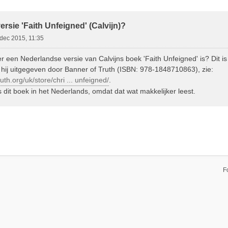
ebreid Zoeken
rsie 'Faith Unfeigned' (Calvijn)?
dec 2015, 11:35
 een Nederlandse versie van Calvijns boek 'Faith Unfeigned' is? Dit is 
s hij uitgegeven door Banner of Truth (ISBN: 978-1848710863), zie:
uth.org/uk/store/chri ... unfeigned/
.
 dit boek in het Nederlands, omdat dat wat makkelijker leest.
F