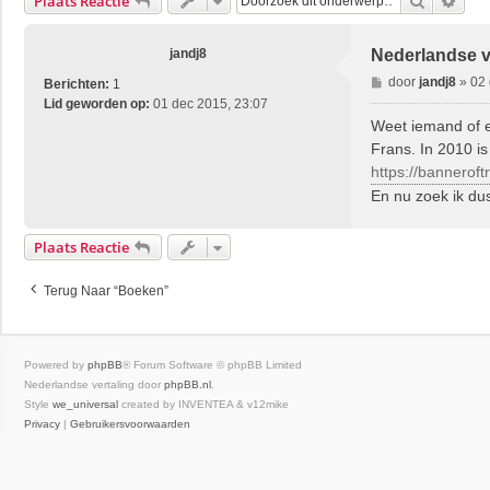
Zoek
Uitg
Plaats Reactie
jandj8
Nederlandse ve
B
door
jandj8
»
02 
Berichten:
1
e
Lid geworden op:
01 dec 2015, 23:07
r
Weet iemand of er
i
Frans. In 2010 i
c
https://banneroftr
h
En nu zoek ik dus
t
Plaats Reactie
Terug Naar “Boeken”
Powered by
phpBB
® Forum Software © phpBB Limited
Nederlandse vertaling door
phpBB.nl
.
Style
we_universal
created by INVENTEA & v12mike
Privacy
|
Gebruikersvoorwaarden