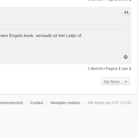
een Engels boek, vertaald uit het Latijn of
O
m
h
1 Bericht • Pagina
1
Van
1
o
o
Ga Naar
g
orumoverzicht
Contact
Verwijder cookies
Alle tijden zijn
UTC+02:00