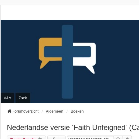
V&A
Zoek
Forumoverzicht
Algemeen
Boeken
Nederlandse versie 'Faith Unfeigned' (Ca