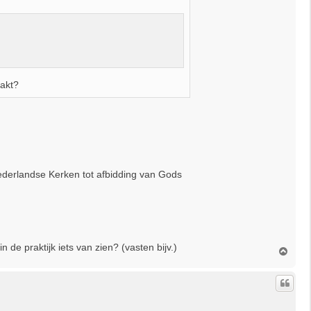
aakt?
ederlandse Kerken tot afbidding van Gods
 de praktijk iets van zien? (vasten bijv.)
O
m
h
o
o
g