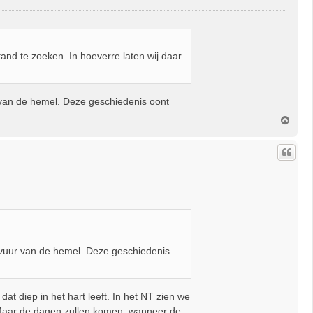
and te zoeken. In hoeverre laten wij daar
 van de hemel. Deze geschiedenis oont
O
m
h
o
o
g
 vuur van de hemel. Deze geschiedenis
at diep in het hart leeft. In het NT zien we
 'Maar de dagen zullen komen, wanneer de