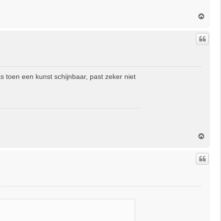
O
m
h
o
o
g
toen een kunst schijnbaar, past zeker niet
O
m
h
o
o
g