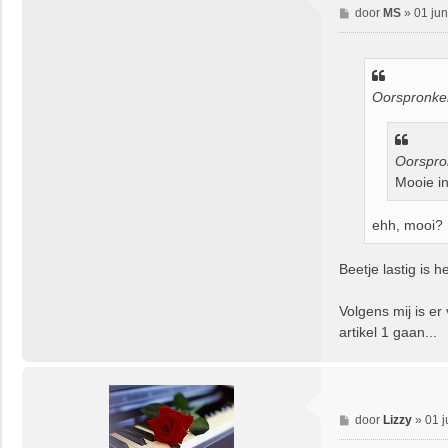
B
door
MS
»
01 jun
e
r
i
c
Oorspronkel
h
t
Oorspro
Mooie in
ehh, mooi? 
Beetje lastig is he
Volgens mij is er
artikel 1 gaan...
B
door
Lizzy
»
01 j
e