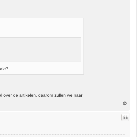
g
aakt?
ral over de artikelen, daarom zullen we naar
O
m
h
o
o
g