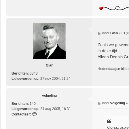
B
door
Gian
»
01 j
e
r
Zoals we gewend 
i
in deze tijd.
c
Alleen Dennis Gr.
h
t
Gian
Hedendaagse bijbels
Berichten:
6343
Lid geworden op:
27 nov 2004, 21:24
volgeling
B
door
volgeling
»
Berichten:
140
e
Lid geworden op:
24 aug 2005, 16:31
r
C
Contacteer:
i
o
c
n
Oorspronkel
h