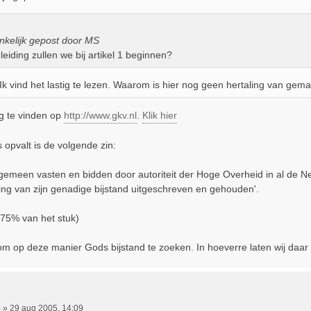
nkelijk gepost door MS
leiding zullen we bij artikel 1 beginnen?
Ik vind het lastig te lezen. Waarom is hier nog geen hertaling van gem
ng te vinden op
http://www.gkv.nl
.
Klik hier
 opvalt is de volgende zin:
gemeen vasten en bidden door autoriteit der Hoge Overheid in al de N
ing van zijn genadige bijstand uitgeschreven en gehouden'.
 75% van het stuk)
om op deze manier Gods bijstand te zoeken. In hoeverre laten wij daar in
s
»
29 aug 2005, 14:09