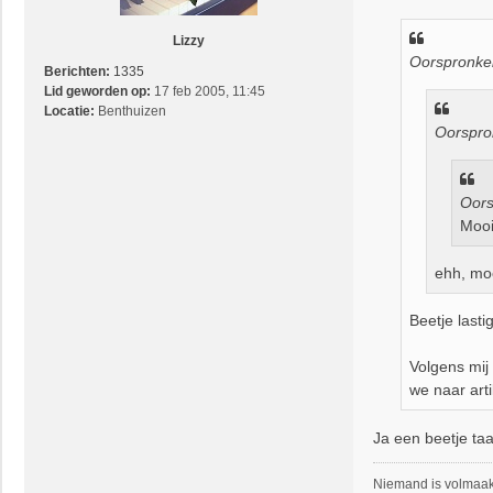
r
i
Lizzy
c
Oorspronkel
h
Berichten:
1335
t
Lid geworden op:
17 feb 2005, 11:45
Locatie:
Benthuizen
Oorspro
Oors
Mooi
ehh, moo
Beetje lastig
Volgens mij 
we naar arti
Ja een beetje taa
Niemand is volmaakt