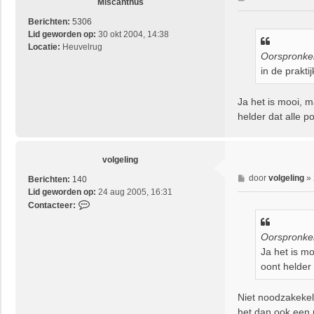
Miscanthus
e
r
Berichten:
5306
i
Lid geworden op:
30 okt 2004, 14:38
c
Locatie:
Heuvelrug
Oorspronkel
h
in de praktij
t
Ja het is mooi, 
helder dat alle p
volgeling
B
door
volgeling
»
Berichten:
140
e
Lid geworden op:
24 aug 2005, 16:31
r
C
Contacteer:
i
o
c
n
Oorspronkel
h
t
Ja het is m
t
a
oont helder
c
t
e
Niet noodzakekeli
e
het dan ook een 