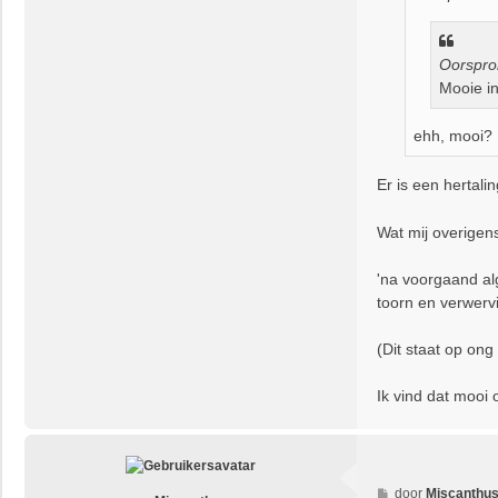
t
t
a
c
t
Oorspro
e
Mooie in
e
r
ehh, mooi? 
v
o
l
Er is een hertali
g
e
Wat mij overigens
l
i
'na voorgaand al
n
toorn en verwerv
g
(Dit staat op ong
Ik vind dat mooi 
B
door
Miscanthu