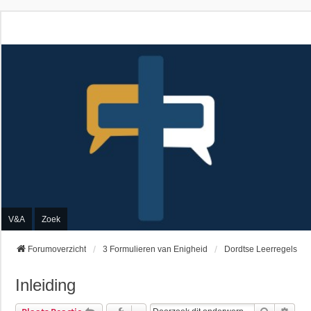
V&A
Zoek
Forumoverzicht
3 Formulieren van Enigheid
Dordtse Leerregels
Inleiding