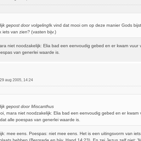
ijk gepost door volgeling
Ik vind dat mooi om op deze manier Gods bijst
k iets van zien? (vasten bijv.)
mara niet noodzakelijk: Elia bad een eenvoudig gebed en er kwam vuur
oespas van generlei waarde is.
29 aug 2005, 14:24
ijk gepost door Miscanthus
ooi, mara niet noodzakelijk: Elia bad een eenvoudig gebed en er kwam
 dat alle poespas van generlei waarde is.
jk: mee eens. Poespas: niet mee eens. Het is een uitingsvorm van iets d
plaats hebben (Bergrede en bijv. Hand 14:23). En zei Jezus zelf niet: