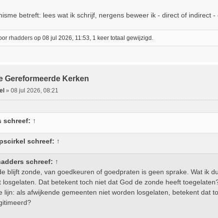
sme betreft: lees wat ik schrijf, nergens beweer ik - direct of indirect -
door
rhadders
op 08 jul 2026, 11:53, 1 keer totaal gewijzigd.
jke Gereformeerde Kerken
el
»
08 jul 2026, 08:21
s
schreef:
↑
pscirkel
schreef:
↑
hadders
schreef:
↑
e blijft zonde, van goedkeuren of goedpraten is geen sprake. Wat ik du
t losgelaten. Dat betekent toch niet dat God de zonde heeft toegelaten?
ie lijn: als afwijkende gemeenten niet worden losgelaten, betekent dat to
gitimeerd?