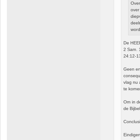
Over
over
diep
deel
word
De HEERE
2 Sam. 1
24:12-1
Geen en
conseque
vlag nu 
te komen
Om in d
de Bijb
Conclusi
Eindige