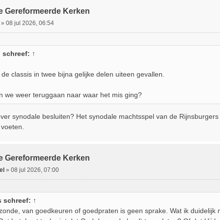
jke Gereformeerde Kerken
»
08 jul 2026, 06:54
n
schreef:
↑
 de classis in twee bijna gelijke delen uiteen gevallen.
en we weer teruggaan naar waar het mis ging?
over synodale besluiten? Het synodale machtsspel van de Rijnsburgers i
voeten.
jke Gereformeerde Kerken
el
»
08 jul 2026, 07:00
s
schreef:
↑
t zonde, van goedkeuren of goedpraten is geen sprake. Wat ik duidelijk