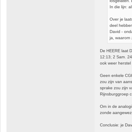
losgelaten. 
t
In die lijn:
Over je laa
deel hebben
David - ond
ja, waarom 
De HEERE laat Da
12:13; 2 Sam. 24:
ook weer herste
Geen enkele CGK,
zou zijn van aan
sprake zou zijn v
Rijnsburggroep co
Om in de analogi
zonde aangewezen
Conclusie: je Dav