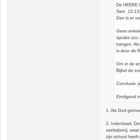
De HEERE la
Sam. 12:13;
Dan is er o
Geen enkele
sprake zou 
hangen. Als 
is door de 
Om in de an
Bijbel de z
Conclusie: j
Eindigend m
1. Als God gemee
2. Inderdaad, Da
veelwijverij, wa
zijn schoot heeft