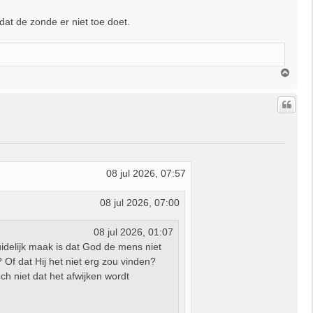
 dat de zonde er niet toe doet.
O
m
h
o
o
g
08 jul 2026, 07:57
08 jul 2026, 07:00
08 jul 2026, 01:07
idelijk maak is dat God de mens niet
 Of dat Hij het niet erg zou vinden?
ch niet dat het afwijken wordt