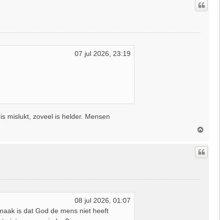
o
o
g
07 jul 2026, 23:19
s mislukt, zoveel is helder. Mensen
O
m
h
o
o
g
08 jul 2026, 01:07
 maak is dat God de mens niet heeft