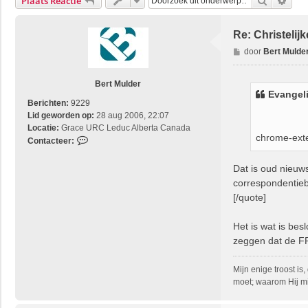
Zoek
Uitg
Plaats Reactie
Re: Christeli
B
door
Bert Mulde
e
r
Bert Mulder
i
Evangeli
c
Berichten:
9229
h
Lid geworden op:
28 aug 2006, 22:07
t
Locatie:
Grace URC Leduc Alberta Canada
chrome-exte
C
Contacteer:
o
n
Dat is oud nieuw
t
correspondentieb
a
[/quote]
c
t
Het is wat is bes
e
e
zeggen dat de F
r
B
Mijn enige troost is
e
moet; waarom Hij mi
r
t