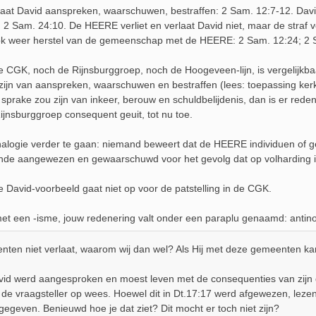
at David aanspreken, waarschuwen, bestraffen: 2 Sam. 12:7-12. Davids
 2 Sam. 24:10. De HEERE verliet en verlaat David niet, maar de straf v
ok weer herstel van de gemeenschap met de HEERE: 2 Sam. 12:24; 2 
 CGK, noch de Rijnsburggroep, noch de Hoogeveen-lijn, is vergelijk
zijn van aanspreken, waarschuwen en bestraffen (lees: toepassing kerke
sprake zou zijn van inkeer, berouw en schuldbelijdenis, dan is er reden 
Rijnsburggroep consequent geuit, tot nu toe.
alogie verder te gaan: niemand beweert dat de HEERE individuen of g
onde aangewezen en gewaarschuwd voor het gevolg dat op volharding i
e David-voorbeeld gaat niet op voor de patstelling in de CGK.
et een -isme, jouw redenering valt onder een paraplu genaamd: antin
nten niet verlaat, waarom wij dan wel? Als Hij met deze gemeenten k
vid werd aangesproken en moest leven met de consequenties van zijn da
ar de vraagsteller op wees. Hoewel dit in Dt.17:17 werd afgewezen, le
 gegeven. Benieuwd hoe je dat ziet? Dit mocht er toch niet zijn?