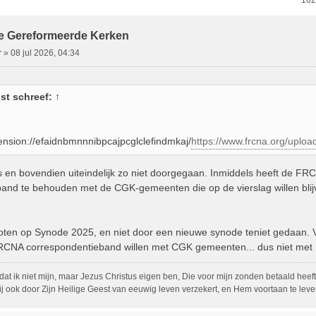
ebreid Zoeken
102
jke Gereformeerde Kerken
r
»
08 jul 2026, 04:34
st
schreef:
↑
nsion://efaidnbmnnnibpcajpcglclefindmkaj/
https://www.frcna.org/uplo
s en bovendien uiteindelijk zo niet doorgegaan. Inmiddels heeft de F
and te behouden met de CGK-gemeenten die op de vierslag willen blij
loten op Synode 2025, en niet door een nieuwe synode teniet gedaan. Ve
RCNA correspondentieband willen met CGK gemeenten... dus niet met 
, dat ik niet mijn, maar Jezus Christus eigen ben, Die voor mijn zonden betaald heeft
j ook door Zijn Heilige Geest van eeuwig leven verzekert, en Hem voortaan te leven