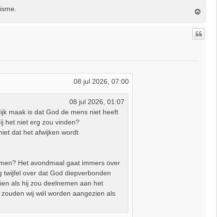
nisme.
O
m
h
o
o
g
08 jul 2026, 07:00
08 jul 2026, 01:07
ijk maak is dat God de mens niet heeft
j het niet erg zou vinden?
niet dat het afwijken wordt
nemen? Het avondmaal gaat immers over
g twijfel over dat God diepverbonden
zien als hij zou deelnemen aan het
zouden wij wél worden aangezien als