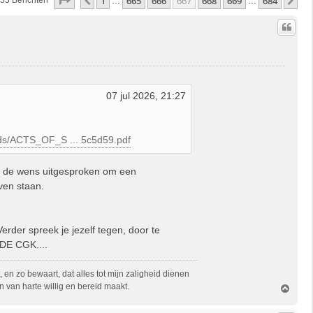
Pagina
667
Van
684
1
665
666
667
668
669
684
Vorige
Vo
53 Berichten
…
…
07 jul 2026, 21:27
ads/ACTS_OF_S ... 5c5d59.pdf
RC de wens uitgesproken om een
ven staan.
rder spreek je jezelf tegen, door te
DE CGK....
, en zo bewaart, dat alles tot mijn zaligheid dienen
 van harte willig en bereid maakt.
O
m
h