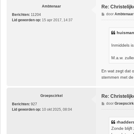
M
Ambtenaar
Re: Christeli
u
l
B
door
Ambtenaar
Berichten:
11204
d
e
Lid geworden op:
15 apr 2017, 14:37
e
r
r
i
huisma
c
h
Inmiddels is
t
M.a.w. zull
En wat zegt dat 
stemmen met de 
Groepscirkel
Re: Christeli
B
door
Groepscirk
Berichten:
927
e
Lid geworden op:
10 okt 2025, 08:04
r
i
rhadder
c
Zonde blijf
h