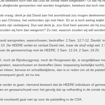
Dat betekent toch niet dat God de zonde heeft toegelaten? Of dat Hij h
 als afwijkende gemeenten niet worden losgelaten, betekent dat toch niet
tste vraag: denk je dat David aan het avondmaal zou mogen deelneme
 aan Christus, het verbonden zijn met Hem. En er is toch weinig twijfe
anks zijn veelwijverij. Dus wat denk je, zou God hem aanzien als hij
zouden wij hem dan weigeren? Zo niet, waarom zouden wij wél worden
vid aanspreken, waarschuwen, bestraffen: 2 Sam. 12:7-12. Davids' ink
10. De HEERE verliet en verlaat David niet, maar de straf volgt wel: 2
l van de gemeenschap met de HEERE: 2 Sam. 12:24; 2 Sam. 24:25.
 noch de Rijnsburggroep, noch de Hoogeveen-lijn, is vergelijkbaar 
spreken, waarschuwen en bestraffen (lees: toepassing kerkelijke tucht)
an inkeer, berouw en schuldbelijdenis, dan is er reden om uit de patstell
nsequent geuit, tot nu toe.
e verder te gaan: niemand beweert dat de HEERE individuen of gemeent
 en gewaarschuwd voor het gevolg dat op volharding in de zonde st
id-voorbeeld gaat niet op voor de patstelling in de CGK.