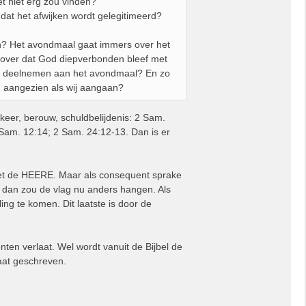
et niet erg zou vinden?
 dat het afwijken wordt gelegitimeerd?
n? Het avondmaal gaat immers over het
l over dat God diepverbonden bleef met
 zou deelnemen aan het avondmaal? En zo
 aangezien als wij aangaan?
eer, berouw, schuldbelijdenis: 2 Sam.
 Sam. 12:14; 2 Sam. 24:12-13. Dan is er
met de HEERE. Maar als consequent sprake
, dan zou de vlag nu anders hangen. Als
ing te komen. Dit laatste is door de
en verlaat. Wel wordt vanuit de Bijbel de
aat geschreven.