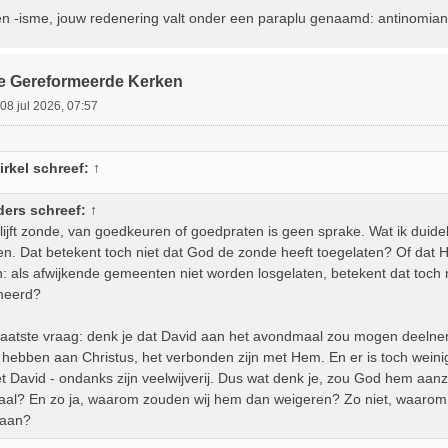
n -isme, jouw redenering valt onder een paraplu genaamd: antinomia
jke Gereformeerde Kerken
08 jul 2026, 07:57
rkel
schreef:
↑
ders
schreef:
↑
ijft zonde, van goedkeuren of goedpraten is geen sprake. Wat ik duidel
en. Dat betekent toch niet dat God de zonde heeft toegelaten? Of dat Hi
ijn: als afwijkende gemeenten niet worden losgelaten, betekent dat toch 
imeerd?
 laatste vraag: denk je dat David aan het avondmaal zou mogen deel
 hebben aan Christus, het verbonden zijn met Hem. En er is toch weini
t David - ondanks zijn veelwijverij. Dus wat denk je, zou God hem aan
al? En zo ja, waarom zouden wij hem dan weigeren? Zo niet, waarom 
gaan?