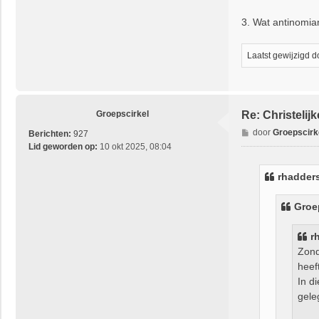
3. Wat antinomiani
Laatst gewijzigd 
Groepscirkel
Re: Christeli
B
door
Groepscirk
Berichten:
927
e
Lid geworden op:
10 okt 2025, 08:04
r
i
rhadder
c
h
Groe
t
r
Zond
heef
In d
gele