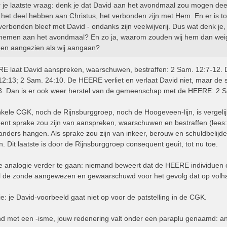
 je laatste vraag: denk je dat David aan het avondmaal zou mogen d
 het deel hebben aan Christus, het verbonden zijn met Hem. En er is to
verbonden bleef met David - ondanks zijn veelwijverij. Dus wat denk je
nemen aan het avondmaal? En zo ja, waarom zouden wij hem dan weig
en aangezien als wij aangaan?
 laat David aanspreken, waarschuwen, bestraffen: 2 Sam. 12:7-12. Dav
2:13; 2 Sam. 24:10. De HEERE verliet en verlaat David niet, maar de s
3. Dan is er ook weer herstel van de gemeenschap met de HEERE: 2 S
kele CGK, noch de Rijnsburggroep, noch de Hoogeveen-lijn, is vergel
nt sprake zou zijn van aanspreken, waarschuwen en bestraffen (lees: 
anders hangen. Als sprake zou zijn van inkeer, berouw en schuldbelijden
. Dit laatste is door de Rijnsburggroep consequent geuit, tot nu toe.
e analogie verder te gaan: niemand beweert dat de HEERE individuen o
el de zonde aangewezen en gewaarschuwd voor het gevolg dat op volha
e: je David-voorbeeld gaat niet op voor de patstelling in de CGK.
nd met een -isme, jouw redenering valt onder een paraplu genaamd: a