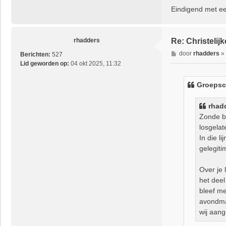
Eindigend met ee
rhadders
Re: Christeli
B
door
rhadders
»
Berichten:
527
e
Lid geworden op:
04 okt 2025, 11:32
r
i
Groepsci
c
h
rhad
t
Zonde bl
losgelat
In die l
gelegit
Over je
het deel
bleef me
avondma
wij aan