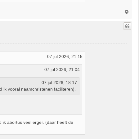
O
m
h
o
o
g
07 jul 2026, 21:15
07 jul 2026, 21:04
07 jul 2026, 18:17
 ik vooral naamchristenen faciliteren).
 ik abortus veel erger. (daar heeft de