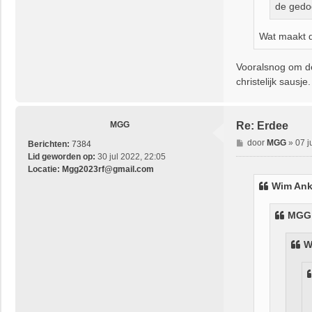
de gedo
Wat maakt d
Vooralsnog om de
christelijk sausje.
MGG
Re: Erdee
B
door
MGG
»
07 j
Berichten:
7384
e
Lid geworden op:
30 jul 2022, 22:05
r
Locatie:
Mgg2023rf@gmail.com
i
Wim Ank
c
h
MGG
t
W