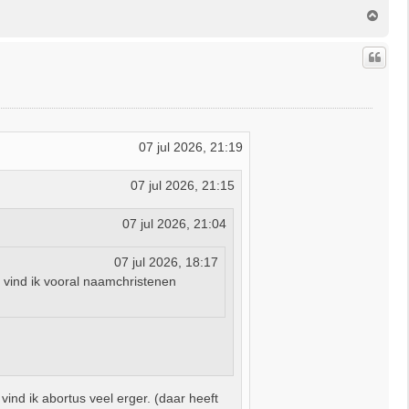
O
m
h
o
o
g
07 jul 2026, 21:19
07 jul 2026, 21:15
07 jul 2026, 21:04
07 jul 2026, 18:17
 vind ik vooral naamchristenen
vind ik abortus veel erger. (daar heeft