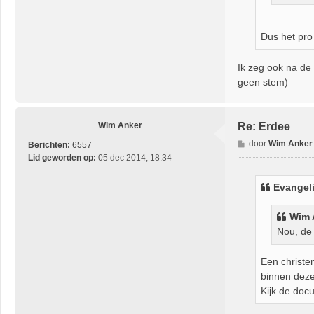
Dus het pro
Ik zeg ook na de 
geen stem)
Wim Anker
Re: Erdee
B
door
Wim Anker
Berichten:
6557
e
Lid geworden op:
05 dec 2014, 18:34
r
i
Evangeli
c
h
Wim 
t
Nou, de 
Een christe
binnen deze
Kijk de doc