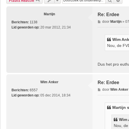
Zoek
Uitg
Plaats Reactie
Martijn
Re: Erdee
B
door
Martijn
»
07
Berichten:
1138
e
Lid geworden op:
20 mar 2012, 21:34
r
i
Wim Ank
c
Nou, de FVD 
h
t
Dus het pro euth
Wim Anker
Re: Erdee
B
door
Wim Anker
Berichten:
6557
e
Lid geworden op:
05 dec 2014, 18:34
r
i
Martijn
s
c
h
Wim 
t
Nou, de 