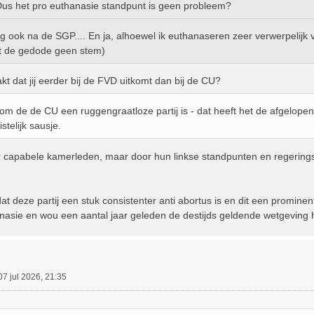
us het pro euthanasie standpunt is geen probleem?
eg ook na de SGP.... En ja, alhoewel ik euthanaseren zeer verwerpelijk v
t de gedode geen stem)
t dat jij eerder bij de FVD uitkomt dan bij de CU?
om de de CU een ruggengraatloze partij is - dat heeft het de afgelope
stelijk sausje.
 capabele kamerleden, maar door hun linkse standpunten en regerings
t deze partij een stuk consistenter anti abortus is en dit een prominent
nasie en wou een aantal jaar geleden de destijds geldende wetgeving
07 jul 2026, 21:35