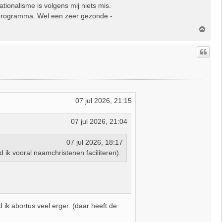
ationalisme is volgens mij niets mis.
et programma. Wel een zeer gezonde -
O
m
h
o
o
g
07 jul 2026, 21:15
07 jul 2026, 21:04
07 jul 2026, 18:17
 ik vooral naamchristenen faciliteren).
 ik abortus veel erger. (daar heeft de