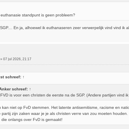
 euthanasie standpunt is geen probleem?
SGP.... En ja, alhoewel ik euthanaseren zeer verwerpelijk vind vind ik 
»
07 jul 2026, 21:17
st
schreef:
↑
Anker
schreef:
↑
FVD is voor een christen de eerste na de SGP. (Andere partijen vind ik 
n kan niet op FvD stemmen. Het latente antisemitisme, racisme en nati
 partij zijn zaken waar je je als christen verre van zou moeten houden.
u die onlangs over FvD is gemaakt!