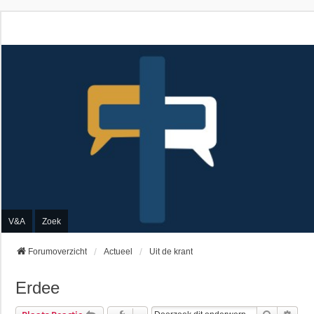
V&A
Zoek
Forumoverzicht
Actueel
Uit de krant
Erdee