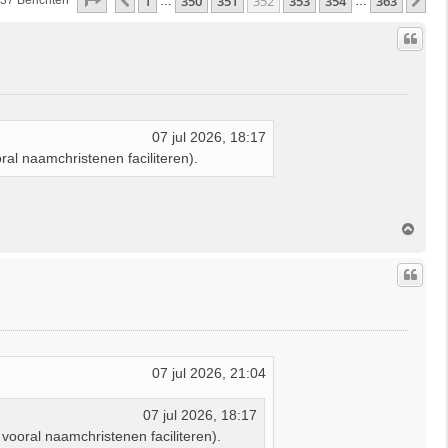
Pagina
352
Van
363
1
350
351
352
353
354
363
Vorige
Vo
37 Berichten
…
…
07 jul 2026, 18:17
ral naamchristenen faciliteren).
O
m
h
o
o
g
07 jul 2026, 21:04
07 jul 2026, 18:17
vooral naamchristenen faciliteren).