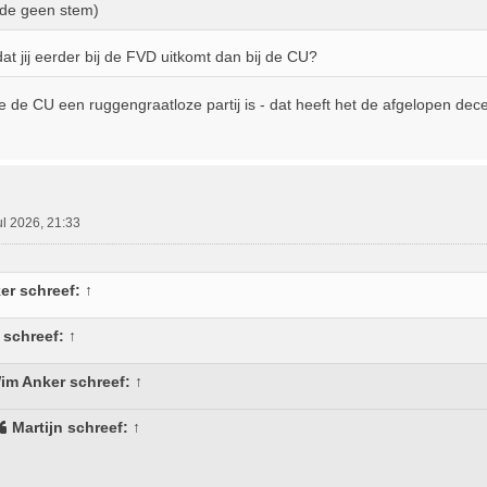
de geen stem)
at jij eerder bij de FVD uitkomt dan bij de CU?
 de CU een ruggengraatloze partij is - dat heeft het de afgelopen dec
ul 2026, 21:33
er
schreef:
↑
schreef:
↑
im Anker
schreef:
↑
Martijn
schreef:
↑