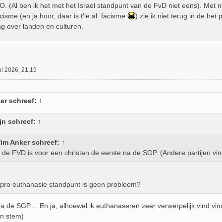
PO. (Al ben ik het met het Israel standpunt van de FvD niet eens). Met n
cisme (en ja hoor, daar is t'ie al: facisme
) zie ik niet terug in de h
ing over landen en culturen.
ul 2026, 21:19
er
schreef:
↑
jn
schreef:
↑
im Anker
schreef:
↑
 de FVD is voor een christen de eerste na de SGP. (Andere partijen vind
 pro euthanasie standpunt is geen probleem?
a de SGP.... En ja, alhoewel ik euthanaseren zeer verwerpelijk vind vind
n stem)