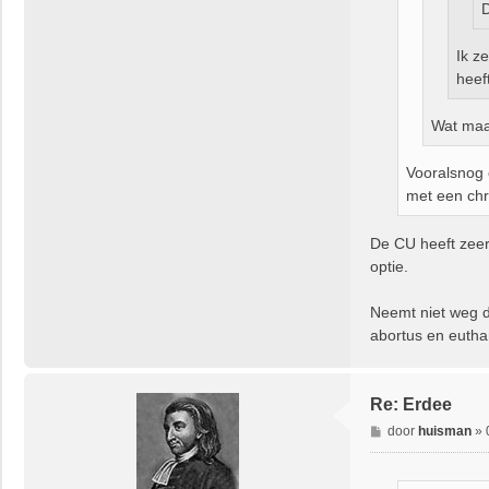
D
Ik z
heef
Wat maak
Vooralsnog 
met een chri
De CU heeft zeer
optie.
Neemt niet weg da
abortus en eutha
Re: Erdee
B
door
huisman
»
e
r
i