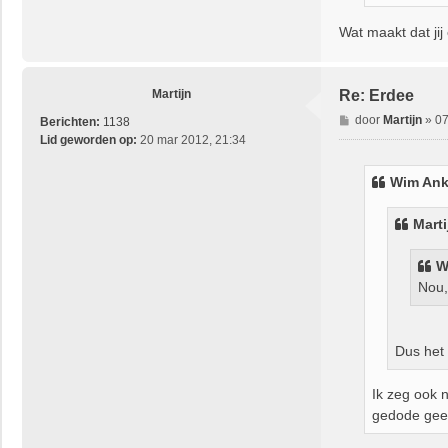
Wat maakt dat jij
Martijn
Re: Erdee
B
door
Martijn
»
07
Berichten:
1138
e
Lid geworden op:
20 mar 2012, 21:34
r
i
Wim Ank
c
h
Marti
t
W
Nou,
Dus het
Ik zeg ook n
gedode gee