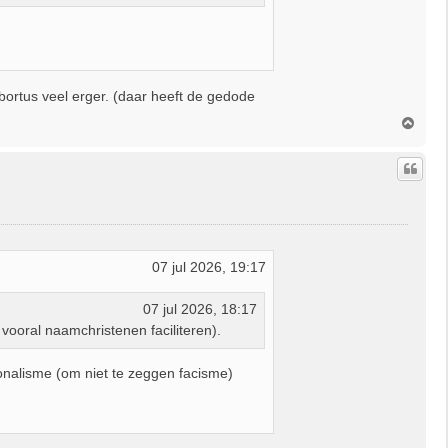
abortus veel erger. (daar heeft de gedode
O
m
h
o
o
g
07 jul 2026, 19:17
07 jul 2026, 18:17
vooral naamchristenen faciliteren).
onalisme (om niet te zeggen facisme)