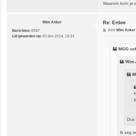
Waarom kom je d
Wim Anker
Re: Erdee
B
door
Wim Anker
Berichten:
6557
e
Lid geworden op:
05 dec 2014, 18:34
r
i
MGG
sch
c
h
Wim 
t
M
N
f
Dus 
Ik zeg o