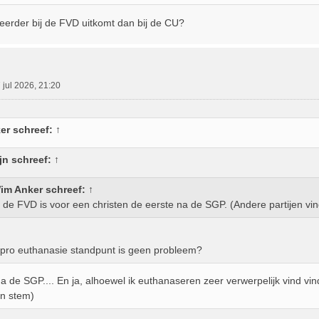
 eerder bij de FVD uitkomt dan bij de CU?
 jul 2026, 21:20
er
schreef:
↑
jn
schreef:
↑
im Anker
schreef:
↑
 de FVD is voor een christen de eerste na de SGP. (Andere partijen vind
 pro euthanasie standpunt is geen probleem?
a de SGP.... En ja, alhoewel ik euthanaseren zeer verwerpelijk vind vind
n stem)