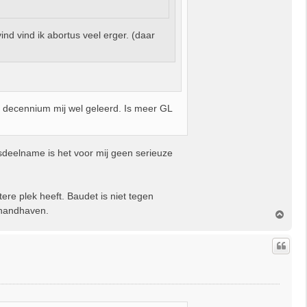
ind vind ik abortus veel erger. (daar
n decennium mij wel geleerd. Is meer GL
deelname is het voor mij geen serieuze
ere plek heeft. Baudet is niet tegen
 handhaven.
O
m
h
o
o
g