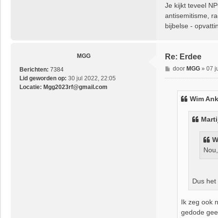
Je kijkt teveel N
antisemitisme, ra
bijbelse - opvatt
MGG
Re: Erdee
B
door
MGG
»
07 j
Berichten:
7384
e
Lid geworden op:
30 jul 2022, 22:05
r
Locatie:
Mgg2023rf@gmail.com
i
Wim Ank
c
h
Marti
t
W
Nou,
Dus het
Ik zeg ook n
gedode gee