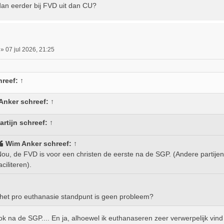
an eerder bij FVD uit dan CU?
»
07 jul 2026, 21:25
reef:
↑
Anker
schreef:
↑
artijn
schreef:
↑
Wim Anker
schreef:
↑
ou, de FVD is voor een christen de eerste na de SGP. (Andere partijen
aciliteren).
het pro euthanasie standpunt is geen probleem?
ok na de SGP.... En ja, alhoewel ik euthanaseren zeer verwerpelijk vind 