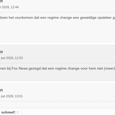
an
n 2026, 12:44
doen het voorkomen dat een regime change een geweldige opsteker ga
an
 jun 2026, 12:53
eren bij Fox News gezegd dat een regime change voor hem niet (meer) 
an
 jun 2026, 13:01
n
schreef:
↑