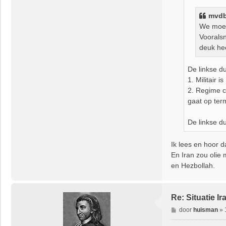
h
mvd
t
We moet
Vooralsn
deuk he
De linkse du
1. Militair
2. Regime ch
gaat op term
De linkse d
Ik lees en hoor d
En Iran zou olie
en Hezbollah.
Re: Situatie Ir
B
door
huisman
»
e