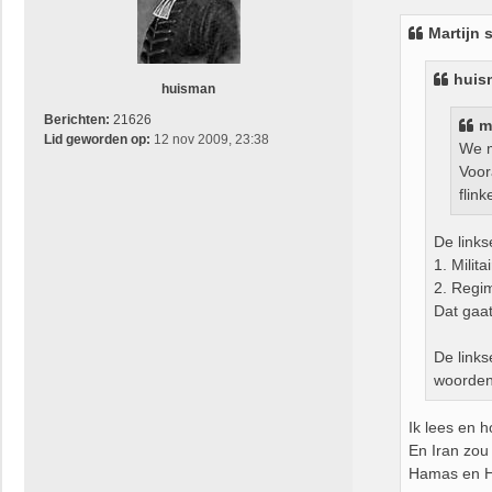
r
i
Martijn
s
c
h
huis
t
huisman
Berichten:
21626
m
Lid geworden op:
12 nov 2009, 23:38
We m
Voor
flin
De links
1. Milit
2. Regim
Dat gaat
De links
woorden
Ik lees en 
En Iran zou
Hamas en H