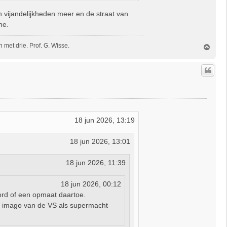
 vijandelijkheden meer en de straat van
ne.
met drie. Prof. G. Wisse.
O
m
h
o
o
g
18 jun 2026, 13:19
18 jun 2026, 13:01
18 jun 2026, 11:39
18 jun 2026, 00:12
ord of een opmaat daartoe.
et imago van de VS als supermacht