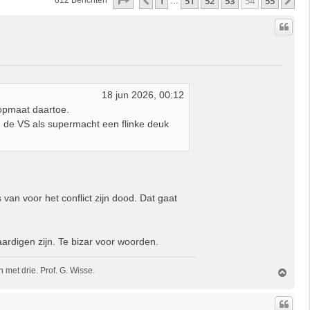
Pagina
54
Van
55
1
51
52
53
54
55
Vorige
Vo
812 Berichten
…
18 jun 2026, 00:12
opmaat daartoe.
n de VS als supermacht een flinke deuk
 van voor het conflict zijn dood. Dat gaat
aardigen zijn. Te bizar voor woorden.
met drie. Prof. G. Wisse.
O
m
h
o