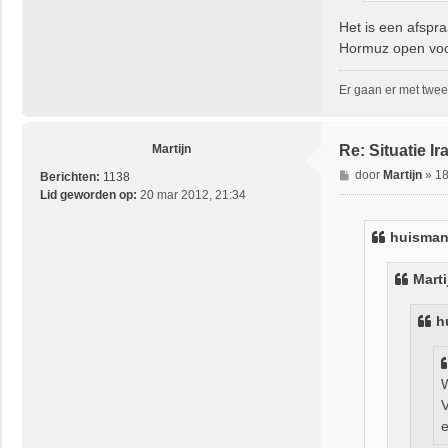
Het is een afspr
Hormuz open voor
Er gaan er met twee
Martijn
Re: Situatie Ir
B
door
Martijn
»
18
Berichten:
1138
e
Lid geworden op:
20 mar 2012, 21:34
r
i
huisma
c
h
Marti
t
h
W
V
e