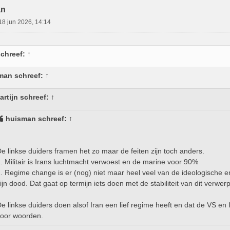
an
18 jun 2026, 14:14
chreef:
↑
man
schreef:
↑
artijn
schreef:
↑
huisman
schreef:
↑
e linkse duiders framen het zo maar de feiten zijn toch anders.
. Militair is Irans luchtmacht verwoest en de marine voor 90%
. Regime change is er (nog) niet maar heel veel van de ideologische en m
ijn dood. Dat gaat op termijn iets doen met de stabiliteit van dit verwer
e linkse duiders doen alsof Iran een lief regime heeft en dat de VS en 
oor woorden.