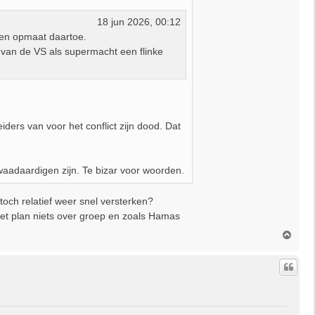
18 jun 2026, 00:12
een opmaat daartoe.
o van de VS als supermacht een flinke
iders van voor het conflict zijn dood. Dat
kwaadaardigen zijn. Te bizar voor woorden.
toch relatief weer snel versterken?
het plan niets over groep en zoals Hamas
O
m
h
o
o
g