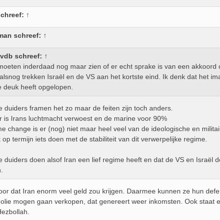
chreef:
↑
man
schreef:
↑
vdb
schreef:
↑
oeten inderdaad nog maar zien of er echt sprake is van een akkoord 
alsnog trekken Israël en de VS aan het kortste eind. Ik denk dat het 
ke deuk heeft opgelopen.
e duiders framen het zo maar de feiten zijn toch anders.
air is Irans luchtmacht verwoest en de marine voor 90%
e change is er (nog) niet maar heel veel van de ideologische en militair
 op termijn iets doen met de stabiliteit van dit verwerpelijke regime.
e duiders doen alsof Iran een lief regime heeft en dat de VS en Israël 
.
hoor dat Iran enorm veel geld zou krijgen. Daarmee kunnen ze hun defen
 olie mogen gaan verkopen, dat genereert weer inkomsten. Ook staat er
ezbollah.