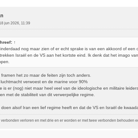
ebreid Zoeken
an
18 jun 2026, 11:39
hreef:
↑
nderdaad nog maar zien of er echt sprake is van een akkoord of een 
trekken Israël en de VS aan het kortste eind. Ik denk dat het imago va
open.
 framen het zo maar de feiten zijn toch anders.
ans luchtmacht verwoest en de marine voor 90%
is er (nog) niet maar heel veel van de ideologische en militaire leiders
en met de stabiliteit van dit verwerpelijke regime.
 doen alsof Iran een lief regime heeft en dat de VS en Israël de kwaad
 verbonden verloren en met drie en er worden er met twee verbonden behouden en 