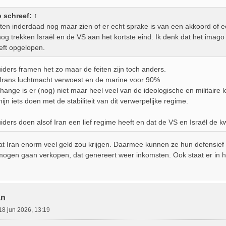
b
schreef:
↑
en inderdaad nog maar zien of er echt sprake is van een akkoord of 
og trekken Israël en de VS aan het kortste eind. Ik denk dat het imag
eft opgelopen.
iders framen het zo maar de feiten zijn toch anders.
 is Irans luchtmacht verwoest en de marine voor 90%
ange is er (nog) niet maar heel veel van de ideologische en militaire le
ijn iets doen met de stabiliteit van dit verwerpelijke regime.
uiders doen alsof Iran een lief regime heeft en dat de VS en Israël de 
at Iran enorm veel geld zou krijgen. Daarmee kunnen ze hun defensief 
 mogen gaan verkopen, dat genereert weer inkomsten. Ook staat er in 
an
18 jun 2026, 13:19