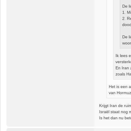
De l
1. M
2. R
dood
De l
woor
Ik lees 
verster
En Iran 
zoals H
Het is een 
van Hormuz 
Krijgt Iran de ru
Israël staat nog
Is het dan nu be