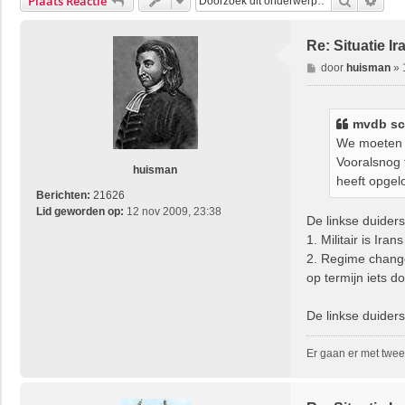
Zoek
Uitg
Plaats Reactie
Re: Situatie Ir
B
door
huisman
»
e
r
i
mvdb
sc
c
We moeten i
h
Vooralsnog 
t
huisman
heeft opgel
Berichten:
21626
Lid geworden op:
12 nov 2009, 23:38
De linkse duiders
1. Militair is Ir
2. Regime change 
op termijn iets do
De linkse duiders
Er gaan er met twee