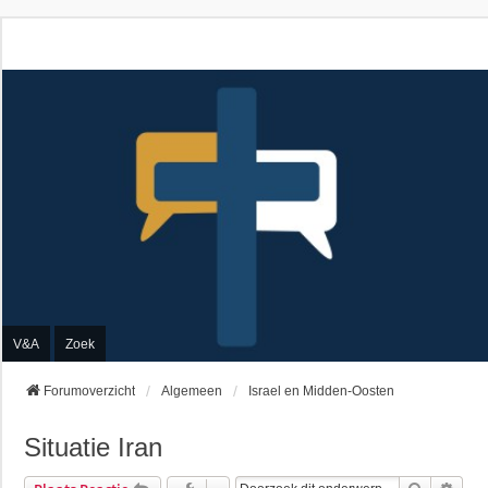
V&A
Zoek
Forumoverzicht
Algemeen
Israel en Midden-Oosten
Situatie Iran