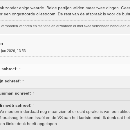
aak zonder enige waarde. Beide partijen wilden maar twee dingen. Geen
 een ongestoorde oliestroom. De rest van de afspraak is voor de büh
 verbonden verloren en met drie en er worden er met twee verbonden behouden en 
an
 jun 2026, 13:53
n
schreef:
↑
jn
schreef:
↑
uisman
schreef:
↑
mvdb
schreef:
↑
e moeten inderdaad nog maar zien of er echt sprake is van een akko
ooralsnog trekken Israël en de VS aan het kortste eind. Ik denk dat h
en flinke deuk heeft opgelopen.