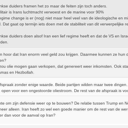
inkse duiders framen het zo maar de feiten zijn toch anders.
ilitair is Irans luchtmacht verwoest en de marine voor 90%
egime change is er (nog) niet maar heel veel van de ideologische en milit
. Dat gaat op termijn iets doen met de stabiliteit van dit verwerpelijke 
inkse duiders doen alsof Iran een lief regime heeft en dat de VS en Isra
den.
en hoor dat Iran enorm veel geld zou krijgen. Daarmee kunnen ze hun de
ken?
zou olie mogen gaan verkopen, dat genereert weer inkomsten. Ook staat
amas en Hezbollah.
afspraak zonder enige waarde. Beide partijen wilden maar twee dingen.
open voor een ongestoorde oliestroom. De rest van de afspraak is vo
imte om zijn defensie weer op te bouwen? De relatie tussen Trump en Net
 meer alleen. Iran heeft zo wel een goede manier om de rest van de wer
ter dan voor de aanval op Iran?