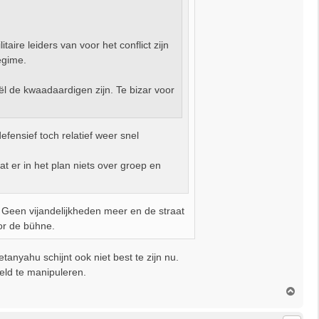
aire leiders van voor het conflict zijn
regime.
ël de kwaadaardigen zijn. Te bizar voor
fensief toch relatief weer snel
 er in het plan niets over groep en
 Geen vijandelijkheden meer en de straat
or de bühne.
anyahu schijnt ook niet best te zijn nu.
eld te manipuleren.
O
m
h