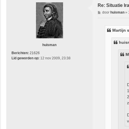
Re: Situatie Ir
B
door
huisman
»
e
r
i
Martijn
s
c
h
huis
t
huisman
Berichten:
21626
M
Lid geworden op:
12 nov 2009, 23:38
D
1
2
z
D
v