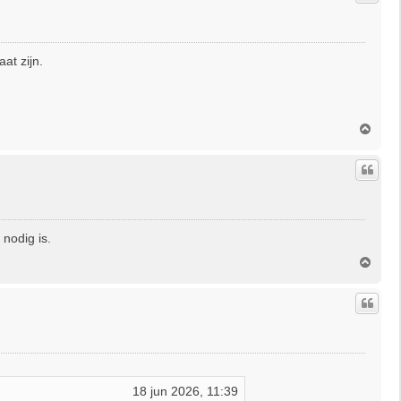
o
g
at zijn.
O
m
h
o
o
g
nodig is.
O
m
h
o
o
g
18 jun 2026, 11:39