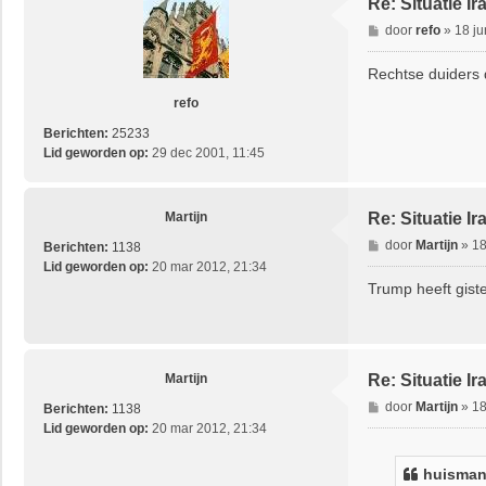
Re: Situatie Ir
B
door
refo
»
18 ju
e
r
Rechtse duiders 
i
refo
c
h
Berichten:
25233
t
Lid geworden op:
29 dec 2001, 11:45
Martijn
Re: Situatie Ir
B
door
Martijn
»
18
Berichten:
1138
e
Lid geworden op:
20 mar 2012, 21:34
r
Trump heeft gist
i
c
h
t
Martijn
Re: Situatie Ir
B
door
Martijn
»
18
Berichten:
1138
e
Lid geworden op:
20 mar 2012, 21:34
r
i
huisma
c