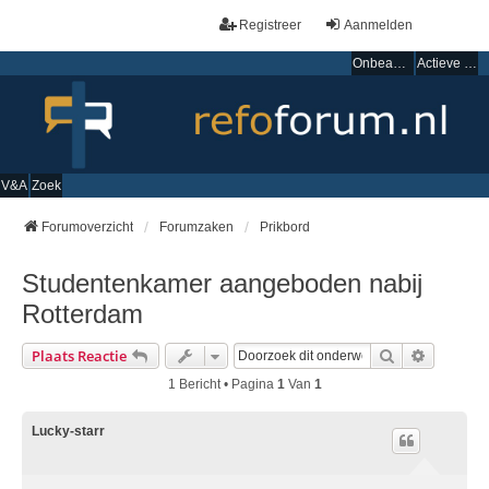
Registreer
Aanmelden
Onbeantwoorde onderwerpen
Actieve onderwerpen
V&A
Zoek
Forumoverzicht
Forumzaken
Prikbord
Studentenkamer aangeboden nabij
Rotterdam
Zoek
Uitgebre
Plaats Reactie
1 Bericht • Pagina
1
Van
1
Lucky-starr