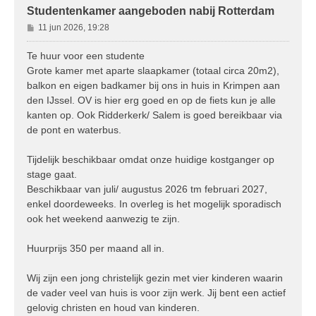
Studentenkamer aangeboden nabij Rotterdam
B
11 jun 2026, 19:28
e
r
Te huur voor een studente
i
Grote kamer met aparte slaapkamer (totaal circa 20m2),
c
balkon en eigen badkamer bij ons in huis in Krimpen aan
h
den IJssel. OV is hier erg goed en op de fiets kun je alle
t
kanten op. Ook Ridderkerk/ Salem is goed bereikbaar via
de pont en waterbus.
Tijdelijk beschikbaar omdat onze huidige kostganger op
stage gaat.
Beschikbaar van juli/ augustus 2026 tm februari 2027,
enkel doordeweeks. In overleg is het mogelijk sporadisch
ook het weekend aanwezig te zijn.
Huurprijs 350 per maand all in.
Wij zijn een jong christelijk gezin met vier kinderen waarin
de vader veel van huis is voor zijn werk. Jij bent een actief
gelovig christen en houd van kinderen.