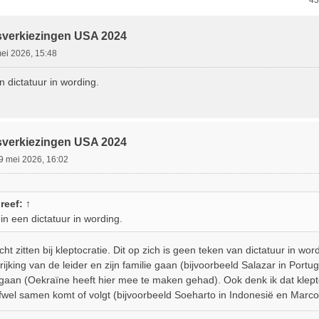
ebreid Zoeken
43
sverkiezingen USA 2024
ei 2026, 15:48
n dictatuur in wording.
sverkiezingen USA 2024
9 mei 2026, 16:02
reef:
↑
in een dictatuur in wording.
icht zitten bij kleptocratie. Dit op zich is geen teken van dictatuur in w
rijking van de leider en zijn familie gaan (bijvoorbeeld Salazar in Portu
 gaan (Oekraïne heeft hier mee te maken gehad). Ook denk ik dat klept
fwel samen komt of volgt (bijvoorbeeld Soeharto in Indonesië en Marcos 