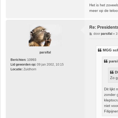
Het is het zoveel
meer op de teloo
Re: President
B
door
parsifal
»
1
e
r
i
MGG
sch
c
parsifal
h
Berichten:
10993
parsi
t
Lid geworden op:
09 jan 2002, 10:15
Locatie:
Zuidhorn
D
Zo g
Dit lijk
zonder g
kleptocr
niet voo
Filipijne