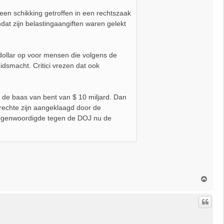
en schikking getroffen in een rechtszaak
dat zijn belastingaangiften waren gelekt
 dollar op voor mensen die volgens de
idsmacht. Critici vrezen dat ook
k de baas van bent van $ 10 miljard. Dan
rechte zijn aangeklaagd door de
tegenwoordigde tegen de DOJ nu de
O
m
h
o
o
g