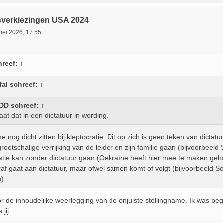
sverkiezingen USA 2024
mei 2026, 17:55
reef:
↑
fal
schreef:
↑
DD
schreef:
↑
aat dat in een dictatuur in wording.
t me nog dicht zitten bij kleptocratie. Dit op zich is geen teken van dicta
rootschalige verrijking van de leider en zijn familie gaan (bijvoorbeeld
atie kan zonder dictatuur gaan (Oekraïne heeft hier mee te maken geha
raf gaat aan dictatuur, maar ofwel samen komt of volgt (bijvoorbeeld S
n).
r de inhoudelijke weerlegging van de onjuiste stellingname. Ik was be
jij.