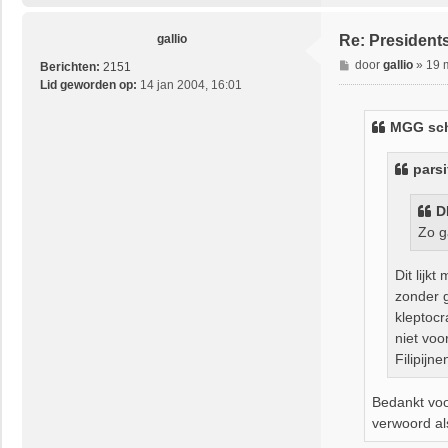
gallio
Re: President
B
door
gallio
»
19 
Berichten:
2151
e
Lid geworden op:
14 jan 2004, 16:01
r
i
MGG
sch
c
h
parsi
t
D
Zo g
Dit lijk
zonder g
kleptocr
niet voo
Filipijne
Bedankt voo
verwoord als 