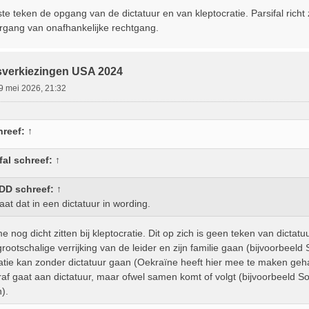
ste teken de opgang van de dictatuur en van kleptocratie. Parsifal rich
rgang van onafhankelijke rechtgang.
sverkiezingen USA 2024
9 mei 2026, 21:32
reef:
↑
fal
schreef:
↑
DD
schreef:
↑
aat dat in een dictatuur in wording.
t me nog dicht zitten bij kleptocratie. Dit op zich is geen teken van dicta
rootschalige verrijking van de leider en zijn familie gaan (bijvoorbeeld
atie kan zonder dictatuur gaan (Oekraïne heeft hier mee te maken geha
raf gaat aan dictatuur, maar ofwel samen komt of volgt (bijvoorbeeld S
n).