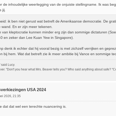
r de inhoudelijke weerlegging van de onjuiste stellingname. Ik was be
jij.
heid: ik ben niet gerust wat betreft de Amerikaanse democratie. De grat
 wand. En er zijn meer tekenen.
 van kleptocratie kunnen minder erg zijn dan sommige dictaturen (Soeh
 40 en zeker dan Lee Kuan Yew in Singapore).
p denk ik echter dat hij vooral bezig is met zichzelf verrijken en gepr
ben bij hem. Wat dat betreft zie ik meer ambitie bij Vance en sommige tec
" said Lucy.
ver. "Don't you hear what Mrs. Beaver tells you? Who said anything about safe? "Cours
sverkiezingen USA 2024
ei 2026, 21:35
ee dat dat wel een terechte nuancering is.