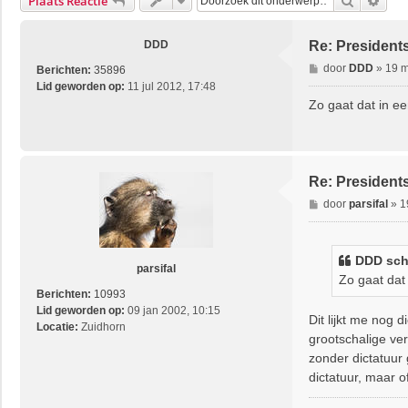
Zoek
Uitg
Plaats Reactie
DDD
Re: President
B
door
DDD
»
19 m
Berichten:
35896
e
Lid geworden op:
11 jul 2012, 17:48
r
Zo gaat dat in ee
i
c
h
t
Re: President
B
door
parsifal
»
1
e
r
i
DDD
sch
c
parsifal
Zo gaat dat 
h
Berichten:
10993
t
Lid geworden op:
09 jan 2002, 10:15
Dit lijkt me nog d
Locatie:
Zuidhorn
grootschalige ver
zonder dictatuur
dictatuur, maar o