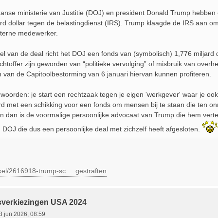
anse ministerie van Justitie (DOJ) en president Donald Trump hebben e
ard dollar tegen de belastingdienst (IRS). Trump klaagde de IRS aan om
xterne medewerker.
el van de deal richt het DOJ een fonds van (symbolisch) 1,776 miljard
chtoffer zijn geworden van “politieke vervolging” of misbruik van overhe
 van de Capitoolbestorming van 6 januari hiervan kunnen profiteren.
woorden: je start een rechtzaak tegen je eigen 'werkgever' waar je oo
rd met een schikking voor een fonds om mensen bij te staan die ten on
n dan is de voormalige persoonlijke advocaat van Trump die hem ver
n DOJ die dus een persoonlijke deal met zichzelf heeft afgesloten.
tikel/2616918-trump-sc ... gestraften
sverkiezingen USA 2024
3 jun 2026, 08:59