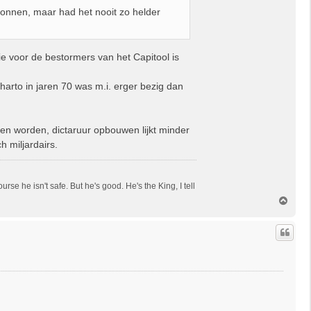
gonnen, maar had het nooit zo helder
ie voor de bestormers van het Capitool is
arto in jaren 70 was m.i. erger bezig dan
ezen worden, dictaruur opbouwen lijkt minder
h miljardairs.
e he isn't safe. But he's good. He's the King, I tell
O
m
h
o
o
g