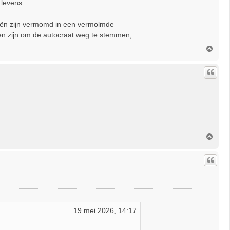
 levens.
atiën zijn vermomd in een vermolmde
eden zijn om de autocraat weg te stemmen,
O
m
h
o
o
g
O
m
h
o
o
g
19 mei 2026, 14:17