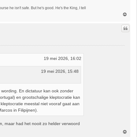
e he isn't safe. But he's good. He's the King, I tell
O
m
h
o
o
g
19 mei 2026, 16:02
19 mei 2026, 15:48
 in wording. En dictatuur kan ook zonder
Portugal) en grootschalige kleptocratie kan
kleptocratie meestal niet vooraf gaat aan
rcos in Filipijnen).
n, maar had het nooit zo helder verwoord
O
m