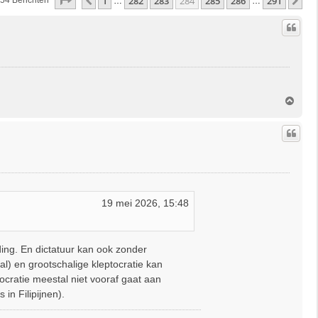
Pagina
284
Van
291
1
282
283
284
285
286
291
Vorige
Vo
54 Berichten
…
…
O
m
h
o
o
g
19 mei 2026, 15:48
ording. En dictatuur kan ook zonder
gal) en grootschalige kleptocratie kan
ocratie meestal niet vooraf gaat aan
in Filipijnen).