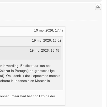
h
o
o
g
19 mei 2026, 17:47
19 mei 2026, 16:02
19 mei 2026, 15:48
tuur in wording. En dictatuur kan ook
 Salazar in Portugal) en grootschalige
d). Ook denk ik dat kleptocratie meestal
oeharto in Indonesië en Marcos in
gonnen, maar had het nooit zo helder