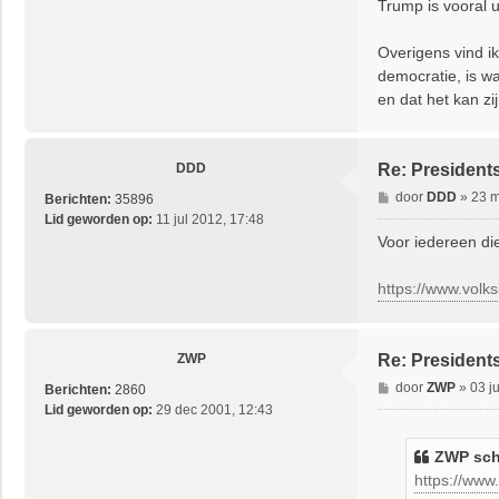
Trump is vooral 
h
t
Overigens vind i
democratie, is wa
en dat het kan zi
DDD
Re: President
B
door
DDD
»
23 m
Berichten:
35896
e
Lid geworden op:
11 jul 2012, 17:48
r
Voor iedereen die 
i
c
https://www.volks
h
t
ZWP
Re: President
B
door
ZWP
»
03 j
Berichten:
2860
e
Lid geworden op:
29 dec 2001, 12:43
r
i
ZWP
sch
c
https://www
h