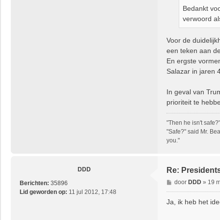
Bedankt voo
verwoord als 
Voor de duidelijk
een teken aan de
En ergste vormen
Salazar in jaren
In geval van Trum
prioriteit te heb
"Then he isn't safe?
"Safe?" said Mr. Bea
you."
DDD
Re: President
B
door
DDD
»
19 m
Berichten:
35896
e
Lid geworden op:
11 jul 2012, 17:48
r
Ja, ik heb het id
i
c