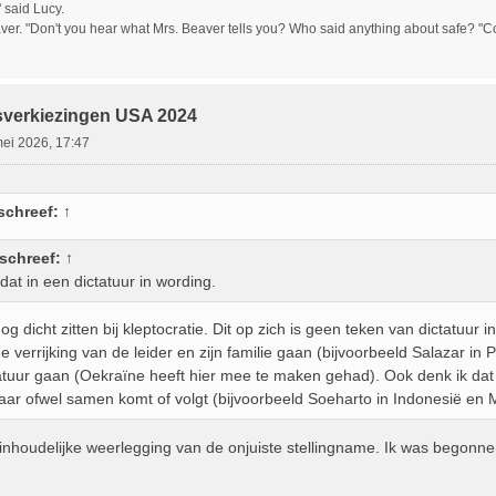
" said Lucy.
ver. "Don't you hear what Mrs. Beaver tells you? Who said anything about safe? "Cours
sverkiezingen USA 2024
ei 2026, 17:47
schreef:
↑
schreef:
↑
dat in een dictatuur in wording.
 nog dicht zitten bij kleptocratie. Dit op zich is geen teken van dictatuur
e verrijking van de leider en zijn familie gaan (bijvoorbeeld Salazar in 
atuur gaan (Oekraïne heeft hier mee te maken gehad). Ook denk ik dat 
aar ofwel samen komt of volgt (bijvoorbeeld Soeharto in Indonesië en Ma
inhoudelijke weerlegging van de onjuiste stellingname. Ik was begonne