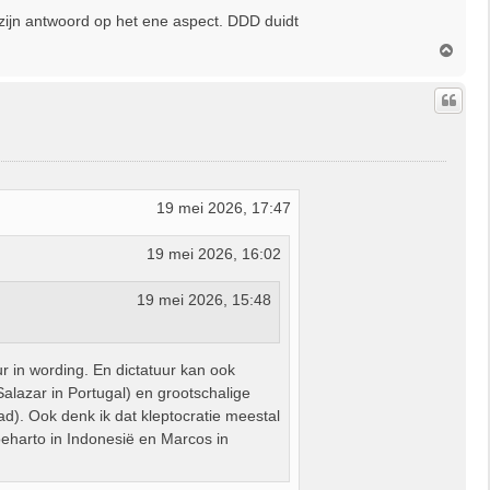
t zijn antwoord op het ene aspect. DDD duidt
O
m
h
o
o
g
19 mei 2026, 17:47
19 mei 2026, 16:02
19 mei 2026, 15:48
tuur in wording. En dictatuur kan ook
 Salazar in Portugal) en grootschalige
d). Ook denk ik dat kleptocratie meestal
oeharto in Indonesië en Marcos in