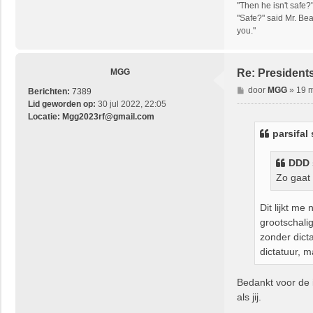
"Then he isn't safe?
"Safe?" said Mr. Bea
you."
MGG
Re: President
B
door
MGG
»
19 m
Berichten:
7389
e
Lid geworden op:
30 jul 2022, 22:05
r
Locatie:
Mgg2023rf@gmail.com
i
parsifal
c
h
DDD
t
Zo gaat 
Dit lijkt me
grootschalig
zonder dict
dictatuur, m
Bedankt voor de 
als jij.