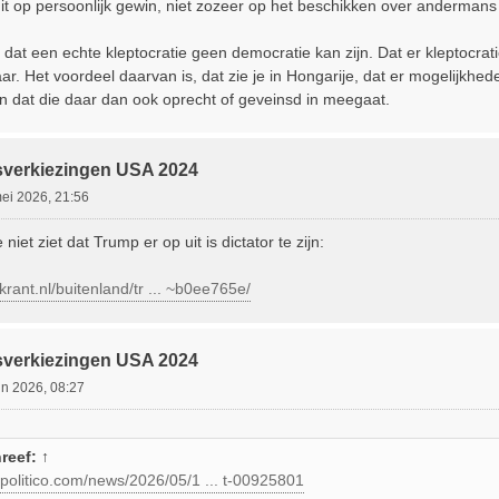
uit op persoonlijk gewin, niet zozeer op het beschikken over andermans
k dat een echte kleptocratie geen democratie kan zijn. Dat er kleptocr
ar. Het voordeel daarvan is, dat zie je in Hongarije, dat er mogelijkh
jn dat die daar dan ook oprecht of geveinsd in meegaat.
sverkiezingen USA 2024
ei 2026, 21:56
niet ziet dat Trump er op uit is dictator te zijn:
krant.nl/buitenland/tr ... ~b0ee765e/
sverkiezingen USA 2024
un 2026, 08:27
reef:
↑
.politico.com/news/2026/05/1 ... t-00925801