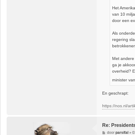
t
Het Amerika
van 10 milj
door een e
Als onderde
regering sla
betrokkenen
Met andere 
ga je akkoo
overheid? E
minister va
En geschrapt:
https://nos.nl/ar
Re: President
B
door
parsifal
»
0