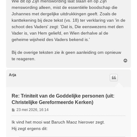
Wie dit op Zijn menswording laat slaan en op Zijn
menswording alleen, mist de essentiële boodschap die
Johannes met dergelijke uitdrukkingen geeft. Zoals de
kanttekening bij deze tekst (vs. 18) ter verklaring van 'in de
schoot des Vaders' zegt: 'Dat is, Die eenswezens met den
Vader is, van Hem geliefd, en Wien derhalve al de
geheime wijsheid des Vaders bekend is.'
Bij de overige teksten zie ik geen aanleiding om opnieuw
te reageren.
O
m
h
o
Arja
o
g
Re: Triniteit van de Goddelijke personen (uit:
Christelijke Gereformeerde Kerken)
B
23 mei 2026, 16:14
e
r
Ik vind het mooi wat Baruch Maoz hierover zegt.
i
Hij zegt ergens dit:
c