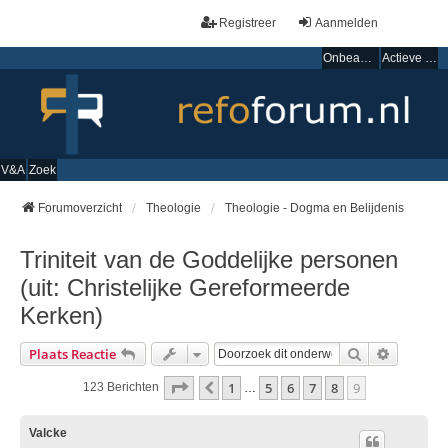
Registreer
Aanmelden
Onbeantwoorde onderwerpen
Actieve onderwerpen
V&A
Zoek
Forumoverzicht
Theologie
Theologie - Dogma en Belijdenis
Triniteit van de Goddelijke personen
(uit: Christelijke Gereformeerde
Kerken)
Zoek
Uitgebre
Plaats Reactie
Pagina
9
Van
9
1
5
6
7
8
9
Vorige
123 Berichten
…
Valcke