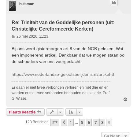
huisman
o
g
Re: Triniteit van de Goddelijke personen (uit:
Christelijke Gereformeerde Kerken)
B
26 mei 2026, 11:23
e
r
Bij ons werd gistermorgen art 8 van de NGB gelezen. Wat
i
een imponerend artikel. Dankbaar dat we mogen staan oo
c
de schouders van ons voorgeslacht,
h
t
https://www.nederlandse-geloofsbelijdenis.nl/artikel-8
Er gaan er met twee verbonden verloren en met drie en er
worden er met twee verbonden behouden en met drie. Prof.
G. Wisse.
O
m
h
Plaats Reactie
o
o
Pagina
9
Van
9
1
5
6
7
8
9
Vorige
123 Berichten
…
g
Ga Naar