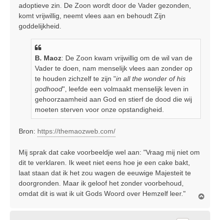
adoptieve zin. De Zoon wordt door de Vader gezonden,
komt vrijwillig, neemt vlees aan en behoudt Zijn
goddelijkheid.
B. Maoz
: De Zoon kwam vrijwillig om de wil van de
Vader te doen, nam menselijk vlees aan zonder op
te houden zichzelf te zijn "
in all the wonder of his
godhood
", leefde een volmaakt menselijk leven in
gehoorzaamheid aan God en stierf de dood die wij
moeten sterven voor onze opstandigheid.
Bron:
https://themaozweb.com/
Mij sprak dat cake voorbeeldje wel aan: "Vraag mij niet om
dit te verklaren. Ik weet niet eens hoe je een cake bakt,
laat staan dat ik het zou wagen de eeuwige Majesteit te
doorgronden. Maar ik geloof het zonder voorbehoud,
omdat dit is wat ik uit Gods Woord over Hemzelf leer."
O
m
h
o