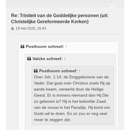
Re: Triniteit van de Goddelijke personen (uit:
Christelijke Gereformeerde Kerken)
B
19 mei 2026, 16:43
e
r
i
Posthoorn
schreef:
↑
c
h
Valcke
schreef:
↑
t
Posthoorn
schreef:
↑
Over Joh. 1:14: de Eniggeborene van de
Vader. Dat gaat over Christus zoals Hij op
aarde kwam, verwerkt door de Heilige
Geest. Er is immers niemand dan Hij Die
zo geboren is? Hij is het beloofde Zaad
van de vrouw in het Paradijs. Hij komt om
Gods wil te doen. En zo zou er nog veel
meer te zeggen zijn.