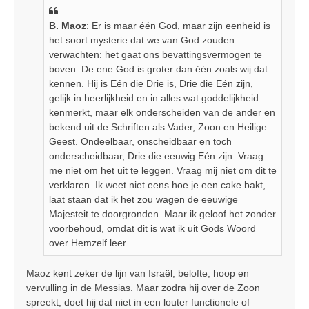
h
t
B. Maoz
: Er is maar één God, maar zijn eenheid is
het soort mysterie dat we van God zouden
verwachten: het gaat ons bevattingsvermogen te
boven. De ene God is groter dan één zoals wij dat
kennen. Hij is Eén die Drie is, Drie die Eén zijn,
gelijk in heerlijkheid en in alles wat goddelijkheid
kenmerkt, maar elk onderscheiden van de ander en
bekend uit de Schriften als Vader, Zoon en Heilige
Geest. Ondeelbaar, onscheidbaar en toch
onderscheidbaar, Drie die eeuwig Eén zijn. Vraag
me niet om het uit te leggen. Vraag mij niet om dit te
verklaren. Ik weet niet eens hoe je een cake bakt,
laat staan dat ik het zou wagen de eeuwige
Majesteit te doorgronden. Maar ik geloof het zonder
voorbehoud, omdat dit is wat ik uit Gods Woord
over Hemzelf leer.
Maoz kent zeker de lijn van Israël, belofte, hoop en
vervulling in de Messias. Maar zodra hij over de Zoon
spreekt, doet hij dat niet in een louter functionele of