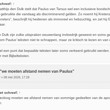
chreef:
↑
tthijs den Dulk stelt dat Paulus van Tarsus wel een inclusieve boodsch
 gebruikte die vandaag als discriminerend gelden. Zo noemt hij Kretenz
reters”, beschrijft hij heidenen als immoreel en hebzuchtig, en zet hij 
aar.
 Dulk zijn zulke uitspraken eeuwenlang invloedrijk geweest en soms ge
 om Paulus’ teksten niet te schrappen, maar ze kritisch te lezen en van 
el een punt dat bepaalde teksten later soms verkeerd gebruikt werden.
 met Bijbelteksten.
:"we moeten afstand nemen van Paulus"
r
»
08 mei 2026, 17:28
et
schreef:
↑
eoloog moeten we afstand nemen van sommige gedeelten van de apost
n.