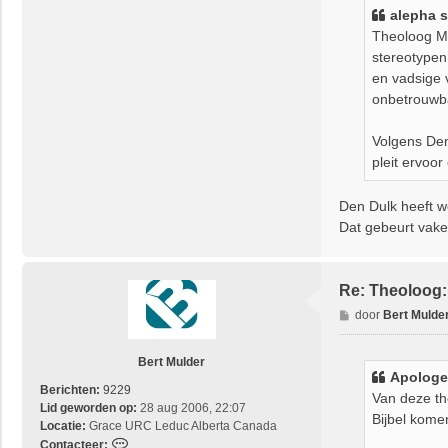
i
o
alepha
s
c
n
Theoloog Ma
h
t
stereotypen
t
a
en vadsige v
c
onbetrouwb
t
e
e
Volgens Den
r
pleit ervoor
A
r
Den Dulk heeft w
j
a
Dat gebeurt vaker
Re: Theoloog
B
door
Bert Mulde
e
r
Bert Mulder
i
Apologe
c
Berichten:
9229
Van deze th
h
Lid geworden op:
28 aug 2006, 22:07
Bijbel kome
t
Locatie:
Grace URC Leduc Alberta Canada
C
Contacteer: