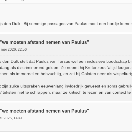
js den Dulk: ‘Bij sommige passages van Paulus moet een bordje kome
:"we moeten afstand nemen van Paulus"
 mei 2026, 22:56
s den Dulk stelt dat Paulus van Tarsus wel een inclusieve boodschap br
daag als discriminerend gelden. Zo noemt hij Kretenzers “altijd leugen
idenen als immoreel en hebzuchtig, en zet hij Galaten neer als wispeltu
 zijn zulke uitspraken eeuwenlang invloedrijk geweest en soms gebruikt
 teksten niet te schrappen, maar ze kritisch te lezen en van context te
:"we moeten afstand nemen van Paulus"
ei 2026, 14:41