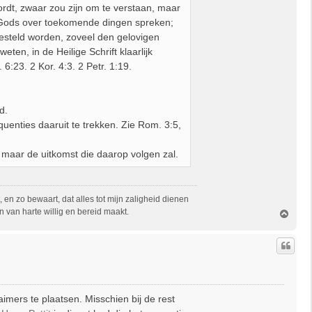
wordt, zwaar zou zijn om te verstaan, maar
 Gods over toekomende dingen spreken;
esteld worden, zoveel den gelovigen
weten, in de Heilige Schrift klaarlijk
6:23. 2 Kor. 4:3. 2 Petr. 1:19.
d.
enties daaruit te trekken. Zie Rom. 3:5,
aar de uitkomst die daarop volgen zal.
, en zo bewaart, dat alles tot mijn zaligheid dienen
 van harte willig en bereid maakt.
O
m
h
o
o
g
imers te plaatsen. Misschien bij de rest