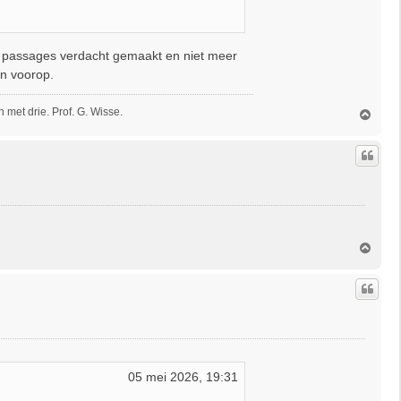
lei passages verdacht gemaakt en niet meer
en voorop.
met drie. Prof. G. Wisse.
O
m
h
o
o
g
O
m
h
o
o
g
05 mei 2026, 19:31