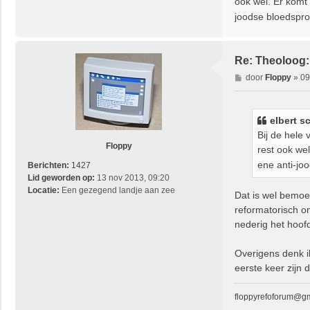
ook wel. Er komt
c
n
joodse bloedspro
h
t
t
a
c
t
Re: Theoloog
e
B
door
Floppy
»
09
e
e
r
r
e
i
elbert
sc
l
c
Bij de hele
b
h
Floppy
e
rest ook we
t
r
ene anti-jo
Berichten:
1427
t
Lid geworden op:
13 nov 2013, 09:20
Locatie:
Een gezegend landje aan zee
Dat is wel bemoed
reformatorisch om
nederig het hoof
Overigens denk ik
eerste keer zijn 
floppyrefoforum@g