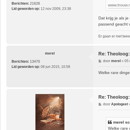
Berichten:
21626
www.trouw.nl
Lid geworden op:
12 nov 2009, 23:38
Dat krijg je als 
passend geacht v
Er gaan er met twee
merel
Re: Theoloog
B
door
merel
»
05 
Berichten:
13470
e
Lid geworden op:
08 jun 2015, 10:58
r
Welke rare dingen
i
c
h
t
Re: Theoloog
B
door
Apologeet
e
r
i
merel
sc
c
Welke rare d
h