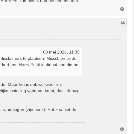
e
Harry Pettit
in dienst had die het ene anti-
O
m
h
o
o
g
09 mei 2026, 11:35
isclaimers te plaatsen. Misschien bij de
r kort ene
Harry Pettit
in dienst had die het
de. Maar het is ook wel weer vrij
jke instelling vandaan komt, dus - ik buig
e raadplegen (zijn boek). Het zou niet de
O
m