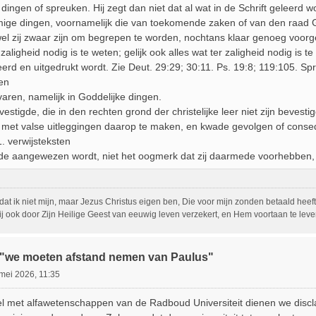
dingen of spreuken. Hij zegt dan niet dat al wat in de Schrift geleerd 
ige dingen, voornamelijk die van toekomende zaken of van den raad
el zij zwaar zijn om begrepen te worden, nochtans klaar genoeg voorg
zaligheid nodig is te weten; gelijk ook alles wat ter zaligheid nodig is te 
rd en uitgedrukt wordt. Zie Deut. 29:29; 30:11. Ps. 19:8; 119:105. Spr. 
ten
varen, namelijk in Goddelijke dingen.
estigde, die in den rechten grond der christelijke leer niet zijn bevestig
 met valse uitleggingen daarop te maken, en kwade gevolgen of consequ
1. verwijsteksten
 aangewezen wordt, niet het oogmerk dat zij daarmede voorhebben, m
, dat ik niet mijn, maar Jezus Christus eigen ben, Die voor mijn zonden betaald heeft
j ook door Zijn Heilige Geest van eeuwig leven verzekert, en Hem voortaan te leven
:"we moeten afstand nemen van Paulus"
mei 2026, 11:35
gel met alfawetenschappen van de Radboud Universiteit dienen we discla