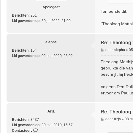
t
Apologeet
Ten eerste dit:
Berichten:
251
Lid geworden op:
30 jul 2022, 21:00
"Theoloog Matthi
alepha
Re: Theoloog
B
door
alepha
»
05
Berichten:
154
e
Lid geworden op:
02 sep 2020, 23:02
r
Theoloog Matthij
i
gebruikte die van
c
beschrijft hij he
h
t
Volgens Den Dulk
ervoor om Paulus’
Arja
Re: Theoloog
B
door
Arja
»
08 m
Berichten:
3437
e
Lid geworden op:
30 mei 2019, 15:57
r
C
Contacteer: