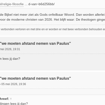
/religie-filosofie
... d-van~b6d256bb/
je de Bijbel niet meer ziet als Gods onfeilbaar Woord. Dan worden aller
oor de moderne christen van 2026. Het blijft waar: De theologen ging
 verbonden verloren en met drie en er worden er met twee verbonden behouden en 
:"we moeten afstand nemen van Paulus"
mei 2026, 19:31
 lees jij dan?
:"we moeten afstand nemen van Paulus"
»
05 mei 2026, 19:36
hreef:
↑
ingen lees jij dan?