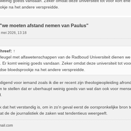
 weinig goeds vandaan. Zeker omdat deze universiteit tot voor kort en
okje na het andere verspreidde.
:"we moeten afstand nemen van Paulus"
 mei 2026, 13:18
hreef:
↑
 vleugel met alfawetenschappen van de Radboud Universiteit dienen we d
l. Er komt weinig goeds vandaan. Zeker omdat deze universiteit tot voo
odse bloedsprookje na het andere verspreidde.
igend voor iemand zoals ik die er recent zijn theologieopleiding afrond
 te stellen dat er uberhaupt weinig goeds van wat dan ook voor menseli
d.
 dat het verstandig is, om in zo'n geval eerst de oorspronkelijke bron t
dat de de journalistiek de zaken wat tendentieus weergeeft.
mail.com