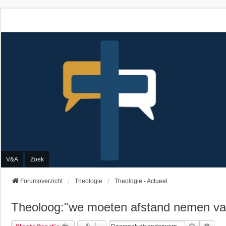
V&A
Zoek
Forumoverzicht
Theologie
Theologie - Actueel
Theoloog:"we moeten afstand nemen va