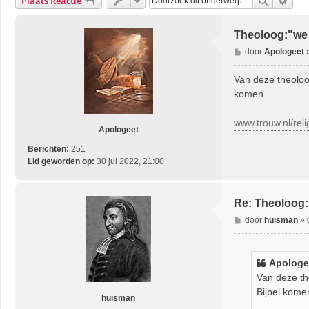
Zoek
Uitg
Plaats Reactie
Theoloog:"we
B
door
Apologeet
e
r
Van deze theoloo
i
komen.
c
h
www.trouw.nl/relig
t
Apologeet
Berichten:
251
Lid geworden op:
30 jul 2022, 21:00
Re: Theoloog
B
door
huisman
»
e
r
i
Apologe
c
Van deze th
h
Bijbel kome
t
huisman