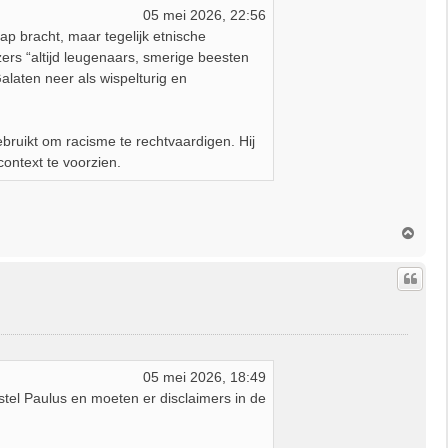
05 mei 2026, 22:56
ap bracht, maar tegelijk etnische
ers “altijd leugenaars, smerige beesten
Galaten neer als wispelturig en
bruikt om racisme te rechtvaardigen. Hij
context te voorzien.
O
m
h
o
o
g
05 mei 2026, 18:49
el Paulus en moeten er disclaimers in de