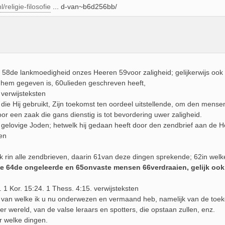
/religie-filosofie
... d-van~b6d256bb/
 58de lankmoedigheid onzes Heeren 59voor zaligheid; gelijkerwijs ook
e hem gegeven is, 60ulieden geschreven heeft,
 verwijsteksten
die Hij gebruikt, Zijn toekomst ten oordeel uitstellende, om den mensen 
oor een zaak die gans dienstig is tot bevordering uwer zaligheid.
 gelovige Joden; hetwelk hij gedaan heeft door den zendbrief aan de He
ten
ok rin alle zendbrieven, daarin 61van deze dingen sprekende; 62in we
ie 64de ongeleerde en 65onvaste mensen 66verdraaien, gelijk ook 
 1 Kor. 15:24. 1 Thess. 4:15. verwijsteksten
 van welke ik u nu onderwezen en vermaand heb, namelijk van de toek
er wereld, van de valse leraars en spotters, die opstaan zullen, enz.
r welke dingen.