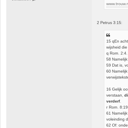
www.trouw.nl
o
n
t
a
2 Petrus 3:15:
c
t
e
e
15 qEn acht
r
wijsheid di
B
q Rom. 2:4.
e
58 Namelijk 
r
59 Dat is, v
t
M
60 Namelijk
u
verwijsteks
l
d
16 Gelijk o
e
verstaan,
d
r
verderf
.
r Rom. 8:19.
61 Namelijk
voleinding d
62 Of: onde