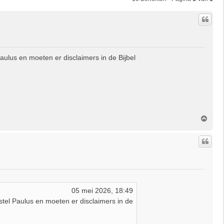
lus en moeten er disclaimers in de Bijbel
O
m
h
o
o
g
05 mei 2026, 18:49
el Paulus en moeten er disclaimers in de