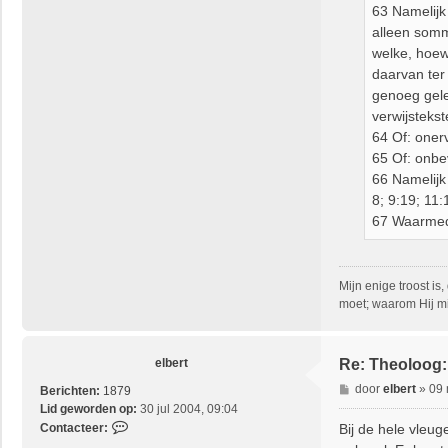
63 Namelijk 
alleen somm
welke, hoew
daarvan ter 
genoeg gelee
verwijsteks
64 Of: oner
65 Of: onbev
66 Namelijk
8; 9:19; 11:
67 Waarmede
Mijn enige troost is
moet; waarom Hij mi
elbert
Re: Theoloog
B
door
elbert
»
09 
Berichten:
1879
e
Lid geworden op:
30 jul 2004, 09:04
r
C
Bij de hele vleu
Contacteer:
i
o