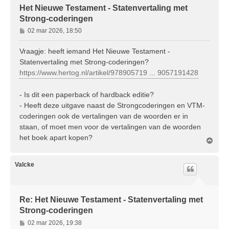
Het Nieuwe Testament - Statenvertaling met
Strong-coderingen
B
02 mar 2026, 18:50
e
r
Vraagje: heeft iemand Het Nieuwe Testament -
i
Statenvertaling met Strong-coderingen?
c
https://www.hertog.nl/artikel/978905719 ... 9057191428
h
t
- Is dit een paperback of hardback editie?
- Heeft deze uitgave naast de Strongcoderingen en VTM-
coderingen ook de vertalingen van de woorden er in
staan, of moet men voor de vertalingen van de woorden
het boek apart kopen?
O
m
h
o
Valcke
o
g
Re: Het Nieuwe Testament - Statenvertaling met
Strong-coderingen
B
02 mar 2026, 19:38