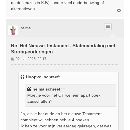
op de keuzes in KJV, zonder veel onderbouwing of
alternatieven.
O
m
h
o
helma
o
g
Re: Het Nieuwe Testament - Statenvertaling met
Strong-coderingen
B
02 mar 2026, 22:17
e
r
i
Hoopvol schreef:
c
h
helma
schreef:
↑
t
Moet je voor het OT wel een apart boek
aanschaffen?
Ja, als je het oude en het nieuwe Testament
compleet wil hebben heb je 4 boeken.
Ik heb ze voor mijn verjaardag gekregen, dat was