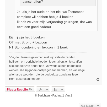
aanschaffen?
Ja, als je het oude en het nieuwe Testament
compleet wil hebben heb je 4 boeken.
Ik heb ze voor mijn verjaardag gekregen, dat was
echt een goed cadeau.
Bij mij zijn het 3 boeken,
OT met Strong + Lexicon
NT Stongcodering en lexicon in 1 boek.
"Zie, de Heere is gekomen met Zijn vele duizenden
heiligen, om gericht te houden tegen allen, en te straffen
alle goddelozen onder hen, vanwege al hun goddeloze
werken, die zij goddelooslijk gedaan hebben, en vanwege
alle harde woorden, die de goddeloze zondaars tegen
Hem gesproken hebben"
O
m
h
Plaats Reactie
o
o
8 Berichten • Pagina
1
Van
1
g
Ga Naar