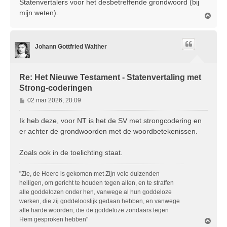
Statenvertalers voor het desbetreffende grondwoord (bij
mijn weten).
O
m
h
o
Johann Gottfried Walther
o
g
Re: Het Nieuwe Testament - Statenvertaling met
Strong-coderingen
B
02 mar 2026, 20:09
e
r
Ik heb deze, voor NT is het de SV met strongcodering en
i
er achter de grondwoorden met de woordbetekenissen.
c
h
Zoals ook in de toelichting staat.
t
"Zie, de Heere is gekomen met Zijn vele duizenden
heiligen, om gericht te houden tegen allen, en te straffen
alle goddelozen onder hen, vanwege al hun goddeloze
werken, die zij goddelooslijk gedaan hebben, en vanwege
alle harde woorden, die de goddeloze zondaars tegen
Hem gesproken hebben"
O