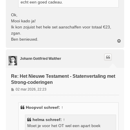
echt een goed cadeau.
Ok,
Mooi kado ja!
Ik kon zojuist het hele set aanschaffen voor totaal €23,
zgan.
Ben benieuwd.
O
m
h
o
Johann Gottfried Walther
o
g
Re: Het Nieuwe Testament - Statenvertaling met
Strong-coderingen
B
02 mar 2026, 22:23
e
r
i
Hoopvol
schreef:
↑
c
h
helma
schreef:
↑
t
Moet je voor het OT wel een apart boek