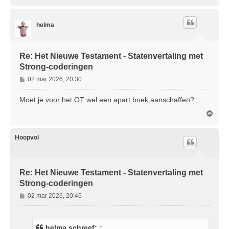
m
h
o
helma
o
g
Re: Het Nieuwe Testament - Statenvertaling met
Strong-coderingen
B
02 mar 2026, 20:30
e
r
Moet je voor het OT wel een apart boek aanschaffen?
i
O
c
m
h
h
t
o
Hoopvol
o
g
Re: Het Nieuwe Testament - Statenvertaling met
Strong-coderingen
B
02 mar 2026, 20:46
e
r
i
helma
schreef:
↑