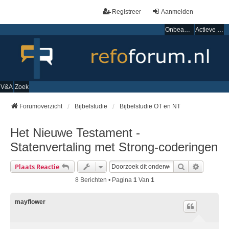
Registreer
Aanmelden
Onbeantwoorde onderwerpen
Actieve onderwerpen
V&A
Zoek
Forumoverzicht
Bijbelstudie
Bijbelstudie OT en NT
Het Nieuwe Testament -
Statenvertaling met Strong-coderingen
Zoek
Uitgebre
Plaats Reactie
8 Berichten • Pagina
1
Van
1
mayflower