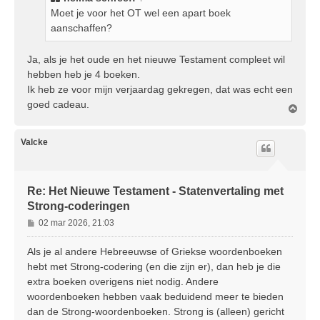
c
Moet je voor het OT wel een apart boek
h
aanschaffen?
t
Ja, als je het oude en het nieuwe Testament compleet wil
hebben heb je 4 boeken.
Ik heb ze voor mijn verjaardag gekregen, dat was echt een
goed cadeau.
O
m
h
o
Valcke
o
g
Re: Het Nieuwe Testament - Statenvertaling met
Strong-coderingen
B
02 mar 2026, 21:03
e
r
Als je al andere Hebreeuwse of Griekse woordenboeken
i
hebt met Strong-codering (en die zijn er), dan heb je die
c
extra boeken overigens niet nodig. Andere
h
woordenboeken hebben vaak beduidend meer te bieden
t
dan de Strong-woordenboeken. Strong is (alleen) gericht