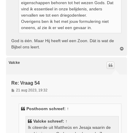
eigenschappen behoren tot het wezen Gods. Dat
vind ik essentieel in onze belijdenis, anders
vervallen we tot een driegodenleer.
Overigens ben ik het met jouw formulering niet
oneens, al zie ik er wel een gevaar in.
God is één. Maar Hij heeft wel een Zoon. Dát is wat de
Bijbel ons leert.
O
m
h
o
Valcke
o
g
Re: Vraag 54
B
21 aug 2023, 19:32
e
r
i
Posthoorn
schreef:
↑
c
h
Valcke
schreef:
↑
t
Ik citeerde uit Mattheüs en Jesaja waarin de