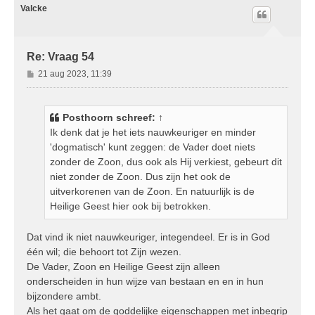
o
Valcke
o
g
Re: Vraag 54
B
21 aug 2023, 11:39
e
r
i
Posthoorn
schreef:
↑
c
Ik denk dat je het iets nauwkeuriger en minder
h
'dogmatisch' kunt zeggen: de Vader doet niets
t
zonder de Zoon, dus ook als Hij verkiest, gebeurt dit
niet zonder de Zoon. Dus zijn het ook de
uitverkorenen van de Zoon. En natuurlijk is de
Heilige Geest hier ook bij betrokken.
Dat vind ik niet nauwkeuriger, integendeel. Er is in God
één wil; die behoort tot Zijn wezen.
De Vader, Zoon en Heilige Geest zijn alleen
onderscheiden in hun wijze van bestaan en en in hun
bijzondere ambt.
Als het gaat om de goddelijke eigenschappen met inbegrip