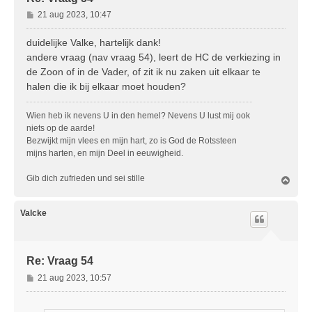
B
21 aug 2023, 10:47
e
r
duidelijke Valke, hartelijk dank!
i
andere vraag (nav vraag 54), leert de HC de verkiezing in
c
de Zoon of in de Vader, of zit ik nu zaken uit elkaar te
h
halen die ik bij elkaar moet houden?
t
Wien heb ik nevens U in den hemel? Nevens U lust mij ook
niets op de aarde!
Bezwijkt mijn vlees en mijn hart, zo is God de Rotssteen
mijns harten, en mijn Deel in eeuwigheid.
Gib dich zufrieden und sei stille
O
m
h
o
Valcke
o
g
Re: Vraag 54
B
21 aug 2023, 10:57
e
r