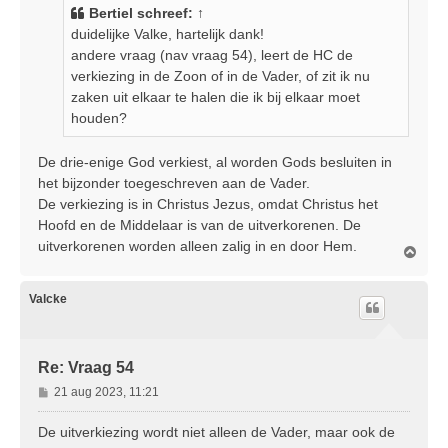
i
Bertiel
schreef:
↑
c
duidelijke Valke, hartelijk dank!
h
andere vraag (nav vraag 54), leert de HC de
t
verkiezing in de Zoon of in de Vader, of zit ik nu
zaken uit elkaar te halen die ik bij elkaar moet
houden?
De drie-enige God verkiest, al worden Gods besluiten in
het bijzonder toegeschreven aan de Vader.
De verkiezing is in Christus Jezus, omdat Christus het
Hoofd en de Middelaar is van de uitverkorenen. De
uitverkorenen worden alleen zalig in en door Hem.
O
m
h
o
Valcke
o
g
Re: Vraag 54
B
21 aug 2023, 11:21
e
r
De uitverkiezing wordt niet alleen de Vader, maar ook de
i