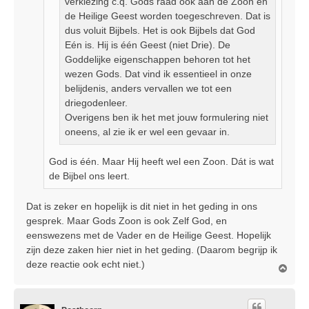
verkiezing c.q. Gods raad ook aan de Zoon en
de Heilige Geest worden toegeschreven. Dat is
dus voluit Bijbels. Het is ook Bijbels dat God
Eén is. Hij is één Geest (niet Drie). De
Goddelijke eigenschappen behoren tot het
wezen Gods. Dat vind ik essentieel in onze
belijdenis, anders vervallen we tot een
driegodenleer.
Overigens ben ik het met jouw formulering niet
oneens, al zie ik er wel een gevaar in.
God is één. Maar Hij heeft wel een Zoon. Dát is wat
de Bijbel ons leert.
Dat is zeker en hopelijk is dit niet in het geding in ons
gesprek. Maar Gods Zoon is ook Zelf God, en
eenswezens met de Vader en de Heilige Geest. Hopelijk
zijn deze zaken hier niet in het geding. (Daarom begrijp ik
deze reactie ook echt niet.)
O
m
h
o