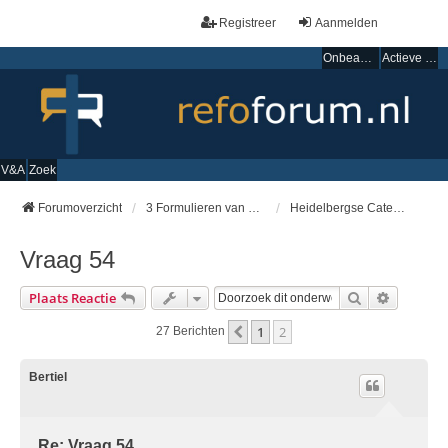
Registreer
Aanmelden
Onbeantwoorde onderwerpen
Actieve onderwerpen
V&A
Zoek
Forumoverzicht
3 Formulieren van Enigheid
Heidelbergse Catechismus
Vraag 54
Zoek
Uitgebre
Plaats Reactie
1
2
Vorige
27 Berichten
Bertiel
Re: Vraag 54