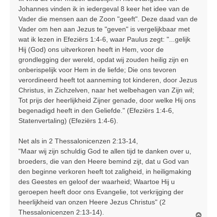
i
Johannes vinden ik in iedergeval 8 keer het idee van de
c
Vader die mensen aan de Zoon "geeft". Deze daad van de
h
Vader om hen aan Jezus te "geven" is vergelijkbaar met
t
wat ik lezen in Efeziërs 1:4-6, waar Paulus zegt: "...gelijk
Hij (God) ons uitverkoren heeft in Hem, voor de
grondlegging der wereld, opdat wij zouden heilig zijn en
onberispelijk voor Hem in de liefde; Die ons tevoren
verordineerd heeft tot aanneming tot kinderen, door Jezus
Christus, in Zichzelven, naar het welbehagen van Zijn wil;
Tot prijs der heerlijkheid Zijner genade, door welke Hij ons
begenadigd heeft in den Geliefde." (Efeziërs 1:4-6,
Statenvertaling) (Efeziërs 1:4-6).
Net als in 2 Thessalonicenzen 2:13-14,
"Maar wij zijn schuldig God te allen tijd te danken over u,
broeders, die van den Heere bemind zijt, dat u God van
den beginne verkoren heeft tot zaligheid, in heiligmaking
des Geestes en geloof der waarheid; Waartoe Hij u
geroepen heeft door ons Evangelie, tot verkrijging der
heerlijkheid van onzen Heere Jezus Christus" (2
Thessalonicenzen 2:13-14).
O