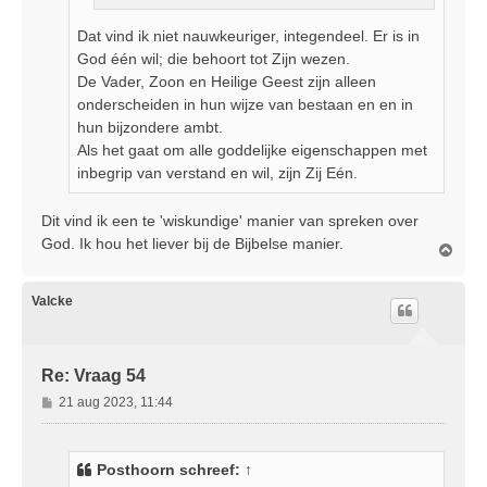
Dat vind ik niet nauwkeuriger, integendeel. Er is in
God één wil; die behoort tot Zijn wezen.
De Vader, Zoon en Heilige Geest zijn alleen
onderscheiden in hun wijze van bestaan en en in
hun bijzondere ambt.
Als het gaat om alle goddelijke eigenschappen met
inbegrip van verstand en wil, zijn Zij Eén.
Dit vind ik een te 'wiskundige' manier van spreken over
God. Ik hou het liever bij de Bijbelse manier.
O
m
h
o
Valcke
o
g
Re: Vraag 54
B
21 aug 2023, 11:44
e
r
i
Posthoorn
schreef:
↑
c