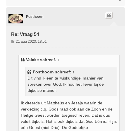
m
h
o
Posthoorn
o
g
Re: Vraag 54
B
21 aug 2023, 18:51
e
r
i
Valcke
schreef:
↑
c
h
Posthoorn
schreef:
↑
t
Dit vind ik een te 'wiskundige' manier van
spreken over God. Ik hou het liever bij de
Bijbelse manier.
Ik citeerde uit Mattheüs en Jesaja waarin de
verkiezing c.q. Gods raad ook aan de Zoon en de
Heilige Geest worden toegeschreven. Dat is dus
voluit Bijbels. Het is ook Bijbels dat God Eén is. Hij is
één Geest (niet Drie). De Goddelijke