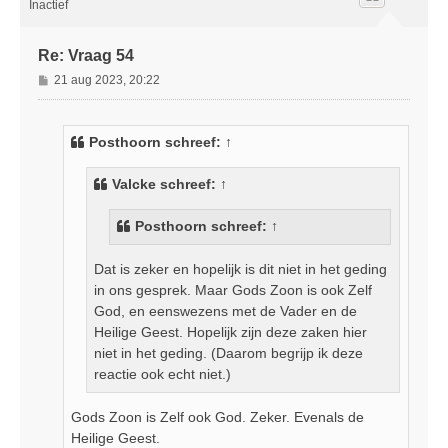
o
Inactief
g
Re: Vraag 54
B
21 aug 2023, 20:22
e
r
i
Posthoorn
schreef:
↑
c
h
Valcke
schreef:
↑
t
Posthoorn
schreef:
↑
Dat is zeker en hopelijk is dit niet in het geding
in ons gesprek. Maar Gods Zoon is ook Zelf
God, en eenswezens met de Vader en de
Heilige Geest. Hopelijk zijn deze zaken hier
niet in het geding. (Daarom begrijp ik deze
reactie ook echt niet.)
Gods Zoon is Zelf ook God. Zeker. Evenals de
Heilige Geest.