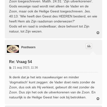
Zoon toegeschreven. Matth. 24:31: 'Zijn uitverkorenen'.
c
Gods eeuwige raad wordt niet alleen de Vader en de
h
Zoon, maar ook de Heilige Geest toegeschreven. Jes.
t
40:13: 'Wie heeft den Geest des HEEREN bestierd, en wie
heeft Hem als Zijn raadsman onderwezen?'
Gods wil en raad is ondeelbaar; deze behoort tot Zijn
natuur, tot Zijn wezen.
O
m
h
o
Posthoorn
o
g
Re: Vraag 54
B
21 aug 2023, 11:36
e
r
Ik denk dat je het iets nauwkeuriger en minder
i
'dogmatisch' kunt zeggen: de Vader doet niets zonder de
c
Zoon, dus ook als Hij verkiest, gebeurt dit niet zonder de
h
Zoon. Dus zijn het ook de uitverkorenen van de Zoon. En
t
natuurlijk is de Heilige Geest hier ook bij betrokken.
O
m
h