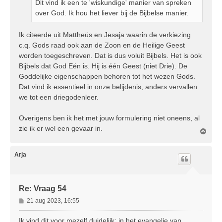
Dit vind ik een te 'wiskundige' manier van spreken
h
over God. Ik hou het liever bij de Bijbelse manier.
t
Ik citeerde uit Mattheüs en Jesaja waarin de verkiezing
c.q. Gods raad ook aan de Zoon en de Heilige Geest
worden toegeschreven. Dat is dus voluit Bijbels. Het is ook
Bijbels dat God Eén is. Hij is één Geest (niet Drie). De
Goddelijke eigenschappen behoren tot het wezen Gods.
Dat vind ik essentieel in onze belijdenis, anders vervallen
we tot een driegodenleer.
Overigens ben ik het met jouw formulering niet oneens, al
zie ik er wel een gevaar in.
O
m
h
o
Arja
o
g
Re: Vraag 54
B
21 aug 2023, 16:55
e
r
Ik vind dit voor mezelf duidelijk: in het evangelie van