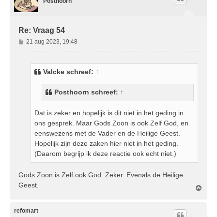
Posthoorn
o
g
Re: Vraag 54
B
21 aug 2023, 19:48
e
r
i
Valcke
schreef:
↑
c
h
Posthoorn
schreef:
↑
t
Dat is zeker en hopelijk is dit niet in het geding in
ons gesprek. Maar Gods Zoon is ook Zelf God, en
eenswezens met de Vader en de Heilige Geest.
Hopelijk zijn deze zaken hier niet in het geding.
(Daarom begrijp ik deze reactie ook echt niet.)
Gods Zoon is Zelf ook God. Zeker. Evenals de Heilige
Geest.
O
m
h
o
refomart