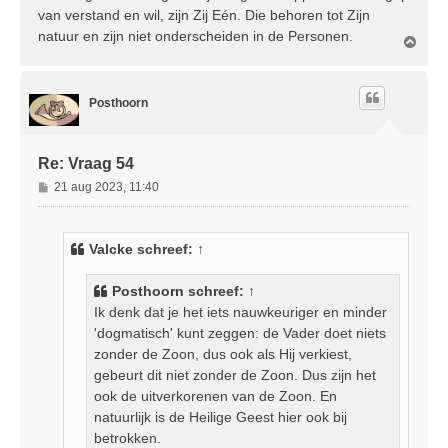
van verstand en wil, zijn Zij Eén. Die behoren tot Zijn
natuur en zijn niet onderscheiden in de Personen.
O
m
h
o
Posthoorn
o
g
Re: Vraag 54
B
21 aug 2023, 11:40
e
r
i
Valcke
schreef:
↑
c
h
Posthoorn
schreef:
↑
t
Ik denk dat je het iets nauwkeuriger en minder
'dogmatisch' kunt zeggen: de Vader doet niets
zonder de Zoon, dus ook als Hij verkiest,
gebeurt dit niet zonder de Zoon. Dus zijn het
ook de uitverkorenen van de Zoon. En
natuurlijk is de Heilige Geest hier ook bij
betrokken.