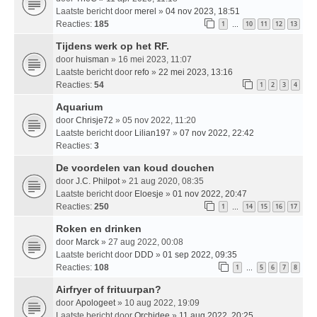
Laatste bericht door
merel
»
04 nov 2023, 18:51
Reacties:
185
1
10
11
12
13
…
Tijdens werk op het RF.
door
huisman
» 16 mei 2023, 11:07
Laatste bericht door
refo
»
22 mei 2023, 13:16
Reacties:
54
1
2
3
4
Aquarium
door
Chrisje72
» 05 nov 2022, 11:20
Laatste bericht door
Lilian197
»
07 nov 2022, 22:42
Reacties:
3
De voordelen van koud douchen
door
J.C. Philpot
» 21 aug 2020, 08:35
Laatste bericht door
Eloesje
»
01 nov 2022, 20:47
Reacties:
250
1
14
15
16
17
…
Roken en drinken
door
Marck
» 27 aug 2022, 00:08
Laatste bericht door
DDD
»
01 sep 2022, 09:35
Reacties:
108
1
5
6
7
8
…
Airfryer of frituurpan?
door
Apologeet
» 10 aug 2022, 19:09
Laatste bericht door
Orchidee
»
11 aug 2022, 20:25