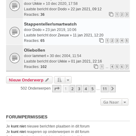
door
Ukkie
» 10 dec 2020, 17:58
Laatste bericht door
Dodo
»
22 jan 2021, 09:12
Reacties:
36
1
2
3
Stappenteller/smartwatch
door
Dodo
» 23 jan 2019, 10:06
Laatste bericht door
Zeeuw
»
11 jan 2021, 12:20
Reacties:
65
1
2
3
4
5
Oliebollen
door
lammert
» 30 dec 2004, 11:54
Laatste bericht door
Ukkie
»
01 jan 2021, 22:16
Reacties:
102
1
4
5
6
7
…
Nieuw Onderwerp
Pagina
1
Van
11
1
2
3
4
5
11
Volgende
502 Onderwerpen
…
Ga Naar
FORUMPERMISSIES
Je
kunt niet
nieuwe berichten plaatsen in dit forum
Je
kunt niet
reageren op onderwerpen in dit forum