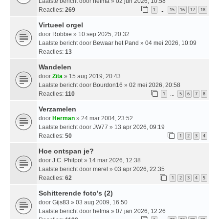
Laatste bericht door
helma
»
02 jun 2026, 10:58
Reacties:
269
1
15
16
17
18
…
Virtueel orgel
door
Robbie
» 10 sep 2025, 20:32
Laatste bericht door
Bewaar het Pand
»
04 mei 2026, 10:09
Reacties:
13
Wandelen
door
Zita
» 15 aug 2019, 20:43
Laatste bericht door
Bourdon16
»
02 mei 2026, 20:58
Reacties:
110
1
5
6
7
8
…
Verzamelen
door
Herman
» 24 mar 2004, 23:52
Laatste bericht door
JW77
»
13 apr 2026, 09:19
Reacties:
50
1
2
3
4
Hoe ontspan je?
door
J.C. Philpot
» 14 mar 2026, 12:38
Laatste bericht door
merel
»
03 apr 2026, 22:35
Reacties:
62
1
2
3
4
5
Schitterende foto's (2)
door
Gijs83
» 03 aug 2009, 16:50
Laatste bericht door
helma
»
07 jan 2026, 12:26