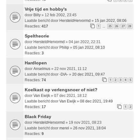
Vrije tijd en hobby's
door
Billy
» 12 feb 2002, 23:45
Laatste bericht door
HersteldHervormd
»
15 jan 2022, 08:06
Reacties:
417
1
25
26
27
28
…
Speltheorie
door
HersteldHervormd
» 04 jan 2022, 22:31
Laatste bericht door
Philip
»
05 jan 2022, 08:10
Reacties:
3
Hardlopen
door
Anselmus
» 22 nov 2021, 11:12
Laatste bericht door
-DIA-
»
20 dec 2021, 09:47
Reacties:
74
1
2
3
4
5
Koelkast op verlengsnoer of niet?
door
Van Ewijk
» 07 dec 2021, 18:12
Laatste bericht door
Van Ewijk
»
08 dec 2021, 19:49
Reacties:
17
1
2
Black Friday
door
HersteldHervormd
» 19 nov 2021, 08:23
Laatste bericht door
merel
»
26 nov 2021, 18:04
Reacties:
9