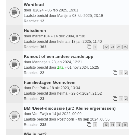
Wordfeud
door
Tj2024
» 06 feb 2025, 19:01
Laatste bericht door
Martijn
»
08 feb 2025, 23:19
Reacties:
12
Huisdieren
door
marsm104
» 14 dec 2004, 07:38
Laatste bericht door
helma
»
18 jan 2025, 11:40
Reacties:
363
1
22
23
24
25
…
Komoot of een andere wandelapp
door
Mannetje
» 23 jan 2024, 12:21
Laatste bericht door
Zita
»
01 nov 2024, 15:25
Reacties:
22
1
2
Familiedagen Gorinchem
door
Piet Puk
» 18 okt 2023, 13:34
Laatste bericht door
helma
»
29 okt 2024, 21:52
Reacties:
23
1
2
BMI/Dieet-discussie (uit: Kleine ergernissen)
door
Van Ewijk
» 14 jul 2022, 00:09
Laatste bericht door
Posthoorn
»
09 sep 2024, 08:55
Reacties:
238
1
13
14
15
16
…
Wie is het?