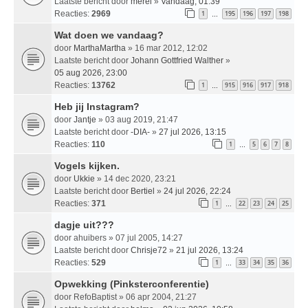
Laatste bericht door
merel
»
Vandaag, 01:39
Reacties:
2969
1
195
196
197
198
…
Wat doen we vandaag?
door
MarthaMartha
» 16 mar 2012, 12:02
Laatste bericht door
Johann Gottfried Walther
»
05 aug 2026, 23:00
Reacties:
13762
1
915
916
917
918
…
Heb jij Instagram?
door
Jantje
» 03 aug 2019, 21:47
Laatste bericht door
-DIA-
»
27 jul 2026, 13:15
Reacties:
110
1
5
6
7
8
…
Vogels kijken.
door
Ukkie
» 14 dec 2020, 23:21
Laatste bericht door
Bertiel
»
24 jul 2026, 22:24
Reacties:
371
1
22
23
24
25
…
dagje uit???
door
ahuibers
» 07 jul 2005, 14:27
Laatste bericht door
Chrisje72
»
21 jul 2026, 13:24
Reacties:
529
1
33
34
35
36
…
Opwekking (Pinksterconferentie)
door
RefoBaptist
» 06 apr 2004, 21:27