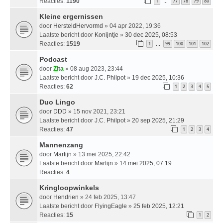
Reacties:
1190
1
77
78
79
80
…
Kleine ergernissen
door
HersteldHervormd
» 04 apr 2022, 19:36
Laatste bericht door
Konijntje
»
30 dec 2025, 08:53
Reacties:
1519
1
99
100
101
102
…
Podcast
door
Zita
» 08 aug 2023, 23:44
Laatste bericht door
J.C. Philpot
»
19 dec 2025, 10:36
Reacties:
62
1
2
3
4
5
Duo Lingo
door
DDD
» 15 nov 2021, 23:21
Laatste bericht door
J.C. Philpot
»
20 sep 2025, 21:29
Reacties:
47
1
2
3
4
Mannenzang
door
Martijn
» 13 mei 2025, 22:42
Laatste bericht door
Martijn
»
14 mei 2025, 07:19
Reacties:
4
Kringloopwinkels
door
Hendrien
» 24 feb 2025, 13:47
Laatste bericht door
FlyingEagle
»
25 feb 2025, 12:21
Reacties:
15
1
2