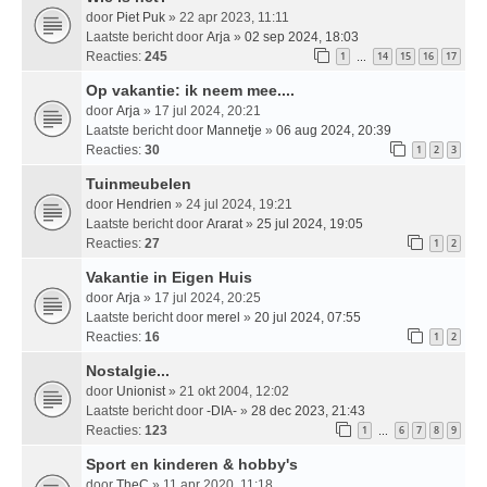
door
Piet Puk
» 22 apr 2023, 11:11
Laatste bericht door
Arja
»
02 sep 2024, 18:03
Reacties:
245
1
14
15
16
17
…
Op vakantie: ik neem mee....
door
Arja
» 17 jul 2024, 20:21
Laatste bericht door
Mannetje
»
06 aug 2024, 20:39
Reacties:
30
1
2
3
Tuinmeubelen
door
Hendrien
» 24 jul 2024, 19:21
Laatste bericht door
Ararat
»
25 jul 2024, 19:05
Reacties:
27
1
2
Vakantie in Eigen Huis
door
Arja
» 17 jul 2024, 20:25
Laatste bericht door
merel
»
20 jul 2024, 07:55
Reacties:
16
1
2
Nostalgie...
door
Unionist
» 21 okt 2004, 12:02
Laatste bericht door
-DIA-
»
28 dec 2023, 21:43
Reacties:
123
1
6
7
8
9
…
Sport en kinderen & hobby's
door
TheC
» 11 apr 2020, 11:18