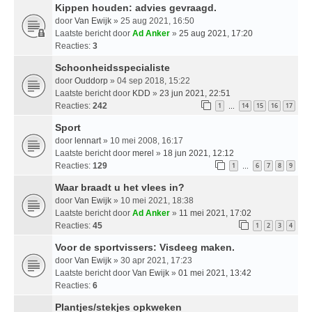
Kippen houden: advies gevraagd.
door
Van Ewijk
» 25 aug 2021, 16:50
Laatste bericht door
Ad Anker
»
25 aug 2021, 17:20
Reacties:
3
Schoonheidsspecialiste
door
Ouddorp
» 04 sep 2018, 15:22
Laatste bericht door
KDD
»
23 jun 2021, 22:51
Reacties:
242
1
14
15
16
17
…
Sport
door
lennart
» 10 mei 2008, 16:17
Laatste bericht door
merel
»
18 jun 2021, 12:12
Reacties:
129
1
6
7
8
9
…
Waar braadt u het vlees in?
door
Van Ewijk
» 10 mei 2021, 18:38
Laatste bericht door
Ad Anker
»
11 mei 2021, 17:02
Reacties:
45
1
2
3
4
Voor de sportvissers: Visdeeg maken.
door
Van Ewijk
» 30 apr 2021, 17:23
Laatste bericht door
Van Ewijk
»
01 mei 2021, 13:42
Reacties:
6
Plantjes/stekjes opkweken