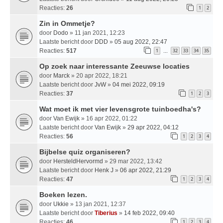
Reacties:
26
1
2
Zin in Ommetje?
door
Dodo
» 11 jan 2021, 12:23
Laatste bericht door
DDD
»
05 aug 2022, 22:47
Reacties:
517
1
32
33
34
35
…
Op zoek naar interessante Zeeuwse locaties
door
Marck
» 20 apr 2022, 18:21
Laatste bericht door
JvW
»
04 mei 2022, 09:19
Reacties:
37
1
2
3
Wat moet ik met vier levensgrote tuinboedha's?
door
Van Ewijk
» 16 apr 2022, 01:22
Laatste bericht door
Van Ewijk
»
29 apr 2022, 04:12
Reacties:
56
1
2
3
4
Bijbelse quiz organiseren?
door
HersteldHervormd
» 29 mar 2022, 13:42
Laatste bericht door
Henk J
»
06 apr 2022, 21:29
Reacties:
47
1
2
3
4
Boeken lezen.
door
Ukkie
» 13 jan 2021, 12:37
Laatste bericht door
Tiberius
»
14 feb 2022, 09:40
Reacties:
46
1
2
3
4