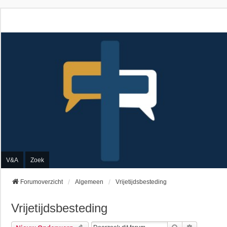
V&A
Zoek
Forumoverzicht
Algemeen
Vrijetijdsbesteding
Vrijetijdsbesteding