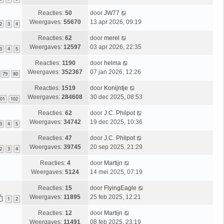
Reacties:
50
door
JW77
Weergaves:
55670
13 apr 2026, 09:19
2
3
4
Reacties:
62
door
merel
Weergaves:
12597
03 apr 2026, 22:35
3
4
5
Reacties:
1190
door
helma
Weergaves:
352367
07 jan 2026, 12:26
79
80
Reacties:
1519
door
Konijntje
Weergaves:
284608
30 dec 2025, 08:53
01
102
Reacties:
62
door
J.C. Philpot
Weergaves:
34742
19 dec 2025, 10:36
3
4
5
Reacties:
47
door
J.C. Philpot
Weergaves:
39745
20 sep 2025, 21:29
2
3
4
Reacties:
4
door
Martijn
Weergaves:
5124
14 mei 2025, 07:19
Reacties:
15
door
FlyingEagle
Weergaves:
11895
25 feb 2025, 12:21
1
2
Reacties:
12
door
Martijn
Weergaves:
11491
08 feb 2025, 23:19