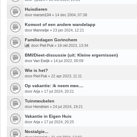
Huisdieren
door
marsm104
»
14 dec 2004, 07:38
Komoot of een andere wandelapp
door
Mannetje
»
23 jan 2024, 12:21
Familiedagen Gorinchem
door
Piet Puk
»
18 okt 2023, 13:34
BMI/Dieet-discussie (uit: Kleine ergernissen)
door
Van Ewijk
»
14 jul 2022, 00:09
Wie is het?
door
Piet Puk
»
22 apr 2023, 11:11
Op vakantie: ik neem mee....
door
Arja
»
17 jul 2024, 20:21
Tuinmeubelen
door
Hendrien
»
24 jul 2024, 19:21
Vakantie in Eigen Huis
door
Arja
»
17 jul 2024, 20:25
Nostalgie...