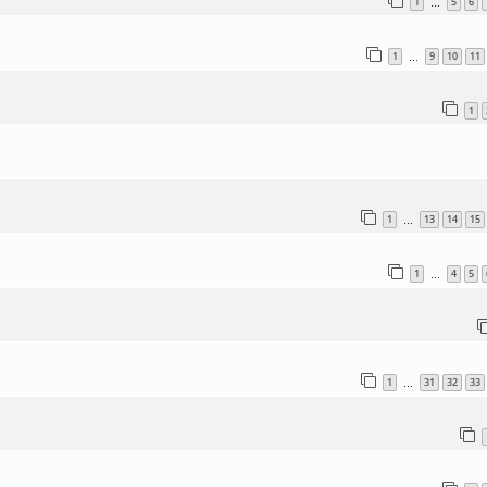
1
5
6
…
1
9
10
11
…
1
1
13
14
15
…
1
4
5
…
1
31
32
33
…