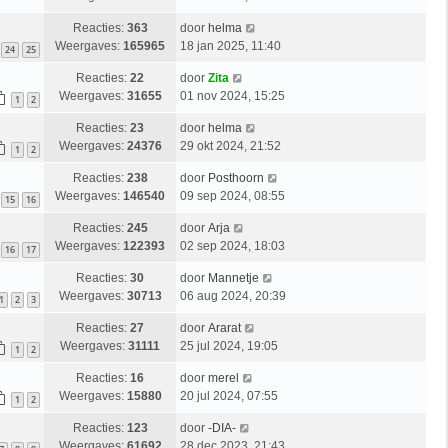
Reacties:
363
door
helma
Weergaves:
165965
18 jan 2025, 11:40
24
25
Reacties:
22
door
Zita
Weergaves:
31655
01 nov 2024, 15:25
1
2
Reacties:
23
door
helma
Weergaves:
24376
29 okt 2024, 21:52
1
2
Reacties:
238
door
Posthoorn
Weergaves:
146540
09 sep 2024, 08:55
15
16
Reacties:
245
door
Arja
Weergaves:
122393
02 sep 2024, 18:03
16
17
Reacties:
30
door
Mannetje
Weergaves:
30713
06 aug 2024, 20:39
1
2
3
Reacties:
27
door
Ararat
Weergaves:
31111
25 jul 2024, 19:05
1
2
Reacties:
16
door
merel
Weergaves:
15880
20 jul 2024, 07:55
1
2
Reacties:
123
door
-DIA-
Weergaves:
61692
28 dec 2023, 21:43