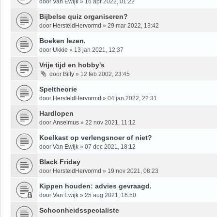
door
Van Ewijk
»
16 apr 2022, 01:22
Bijbelse quiz organiseren?
door
HersteldHervormd
»
29 mar 2022, 13:42
Boeken lezen.
door
Ukkie
»
13 jan 2021, 12:37
Vrije tijd en hobby's
door
Billy
»
12 feb 2002, 23:45
Speltheorie
door
HersteldHervormd
»
04 jan 2022, 22:31
Hardlopen
door
Anselmus
»
22 nov 2021, 11:12
Koelkast op verlengsnoer of niet?
door
Van Ewijk
»
07 dec 2021, 18:12
Black Friday
door
HersteldHervormd
»
19 nov 2021, 08:23
Kippen houden: advies gevraagd.
door
Van Ewijk
»
25 aug 2021, 16:50
Schoonheidsspecialiste