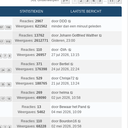
Pagina
1
Van
11
1
2
3
4
5
11
Vo
502 Onderwerpen
…
STATISTIEKEN
LAATSTE BERICHT
Reacties:
2967
door
DDD
Weergaves:
621562
minder dan een minuut geleden
97
198
Reacties:
13762
door
Johann Gottfried Walther
Weergaves:
2612771
Gisteren, 23:00
17
918
Reacties:
110
door
-DIA-
Weergaves:
26957
27 jul 2026, 13:15
6
7
8
Reacties:
371
door
Bertiel
Weergaves:
176398
24 jul 2026, 22:24
24
25
Reacties:
529
door
Chrisje72
Weergaves:
188765
21 jul 2026, 13:24
35
36
Reacties:
269
door
helma
Weergaves:
49090
02 jun 2026, 10:58
17
18
Reacties:
13
door
Bewaar het Pand
Weergaves:
5462
04 mei 2026, 10:09
Reacties:
110
door
Bourdon16
Weergaves:
68228
02 mei 2026, 20:58
6
7
8