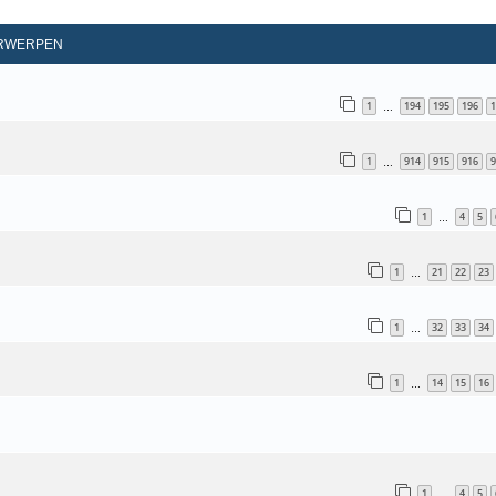
d Zoeken
RWERPEN
1
194
195
196
1
…
1
914
915
916
9
…
1
4
5
…
1
21
22
23
…
1
32
33
34
…
1
14
15
16
…
1
4
5
…