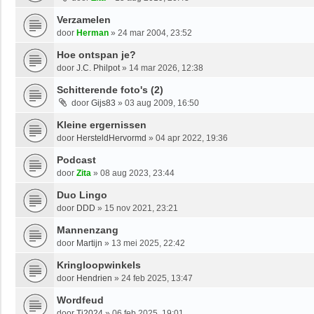
Verzamelen
door
Herman
»
24 mar 2004, 23:52
Hoe ontspan je?
door
J.C. Philpot
»
14 mar 2026, 12:38
Schitterende foto's (2)
door
Gijs83
»
03 aug 2009, 16:50
Kleine ergernissen
door
HersteldHervormd
»
04 apr 2022, 19:36
Podcast
door
Zita
»
08 aug 2023, 23:44
Duo Lingo
door
DDD
»
15 nov 2021, 23:21
Mannenzang
door
Martijn
»
13 mei 2025, 22:42
Kringloopwinkels
door
Hendrien
»
24 feb 2025, 13:47
Wordfeud
door
Tj2024
»
06 feb 2025, 19:01