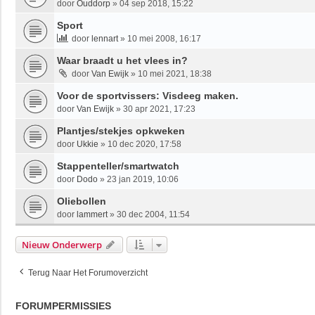
door
Ouddorp
»
04 sep 2018, 15:22
Sport
door
lennart
»
10 mei 2008, 16:17
Waar braadt u het vlees in?
door
Van Ewijk
»
10 mei 2021, 18:38
Voor de sportvissers: Visdeeg maken.
door
Van Ewijk
»
30 apr 2021, 17:23
Plantjes/stekjes opkweken
door
Ukkie
»
10 dec 2020, 17:58
Stappenteller/smartwatch
door
Dodo
»
23 jan 2019, 10:06
Oliebollen
door
lammert
»
30 dec 2004, 11:54
Nieuw Onderwerp
Terug Naar Het Forumoverzicht
FORUMPERMISSIES