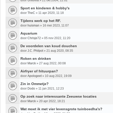
door
Unionist
»
21 okt 2004, 12:02
Sport en kinderen & hobby's
door
TheC
»
11 apr 2020, 11:18
Tijdens werk op het RF.
door
huisman
»
16 mei 2023, 11:07
Aquarium
door
Chrisje72
»
05 nov 2022, 11:20
De voordelen van koud douchen
door
J.C. Philpot
»
21 aug 2020, 08:35
Roken en drinken
door
Marck
»
27 aug 2022, 00:08
Airfryer of frituurpan?
door
Apologeet
»
10 aug 2022, 19:09
Zin in Ommetje?
door
Dodo
»
11 jan 2021, 12:23
Op zoek naar interessante Zeeuwse locaties
door
Marck
»
20 apr 2022, 18:21
Wat moet ik met vier levensgrote tuinboedha's?