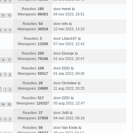
7
8
9
Reacties:
185
door
merel
Weergaves:
88403
04 nov 2023, 18:51
12
13
Reacties:
54
door
refo
Weergaves:
36918
22 mei 2023, 13:16
2
3
4
Reacties:
3
door
Lilian197
Weergaves:
13290
07 nov 2022, 22:42
Reacties:
250
door
Eloesje
Weergaves:
79346
01 nov 2022, 20:47
16
17
Reacties:
108
door
DDD
Weergaves:
55517
01 sep 2022, 09:35
6
7
8
Reacties:
26
door
Orchidee
Weergaves:
24880
11 aug 2022, 20:25
1
2
Reacties:
517
door
DDD
Weergaves:
120327
05 aug 2022, 22:47
34
35
Reacties:
37
door
JvW
Weergaves:
27858
04 mei 2022, 09:19
1
2
3
Reacties:
56
door
Van Ewijk