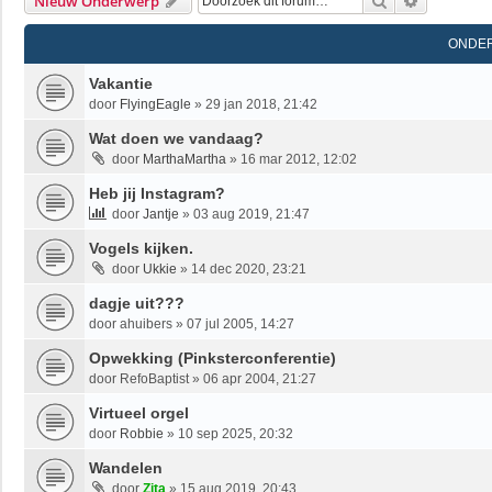
Zoek
Uitgebrei
Nieuw Onderwerp
ONDE
Vakantie
door
FlyingEagle
»
29 jan 2018, 21:42
Wat doen we vandaag?
door
MarthaMartha
»
16 mar 2012, 12:02
Heb jij Instagram?
door
Jantje
»
03 aug 2019, 21:47
Vogels kijken.
door
Ukkie
»
14 dec 2020, 23:21
dagje uit???
door
ahuibers
»
07 jul 2005, 14:27
Opwekking (Pinksterconferentie)
door
RefoBaptist
»
06 apr 2004, 21:27
Virtueel orgel
door
Robbie
»
10 sep 2025, 20:32
Wandelen
door
Zita
»
15 aug 2019, 20:43