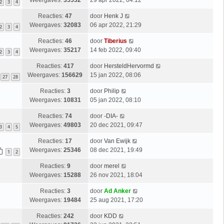
Weergaves:
35532
29 apr 2022, 04:12
2
3
4
Reacties:
47
door
Henk J
Weergaves:
32083
06 apr 2022, 21:29
2
3
4
Reacties:
46
door
Tiberius
Weergaves:
35217
14 feb 2022, 09:40
2
3
4
Reacties:
417
door
HersteldHervormd
Weergaves:
156629
15 jan 2022, 08:06
27
28
Reacties:
3
door
Philip
Weergaves:
10831
05 jan 2022, 08:10
Reacties:
74
door
-DIA-
Weergaves:
49803
20 dec 2021, 09:47
3
4
5
Reacties:
17
door
Van Ewijk
Weergaves:
25346
08 dec 2021, 19:49
1
2
Reacties:
9
door
merel
Weergaves:
15288
26 nov 2021, 18:04
Reacties:
3
door
Ad Anker
Weergaves:
19484
25 aug 2021, 17:20
Reacties:
242
door
KDD