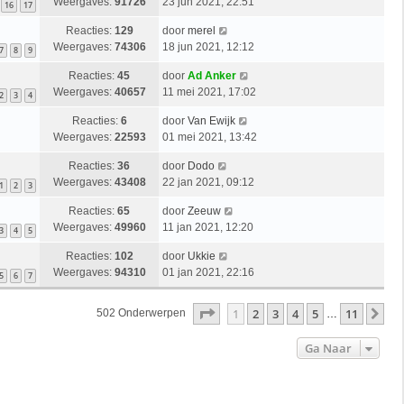
Weergaves:
91726
23 jun 2021, 22:51
16
17
Reacties:
129
door
merel
Weergaves:
74306
18 jun 2021, 12:12
7
8
9
Reacties:
45
door
Ad Anker
Weergaves:
40657
11 mei 2021, 17:02
2
3
4
Reacties:
6
door
Van Ewijk
Weergaves:
22593
01 mei 2021, 13:42
Reacties:
36
door
Dodo
Weergaves:
43408
22 jan 2021, 09:12
1
2
3
Reacties:
65
door
Zeeuw
Weergaves:
49960
11 jan 2021, 12:20
3
4
5
Reacties:
102
door
Ukkie
Weergaves:
94310
01 jan 2021, 22:16
5
6
7
Pagina
1
Van
11
1
2
3
4
5
11
Vo
502 Onderwerpen
…
Ga Naar