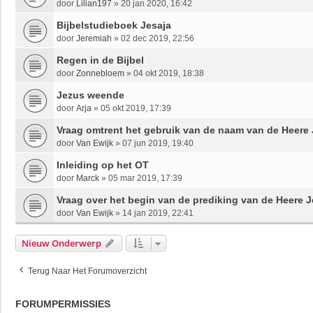
door
Lilian197
»
20 jan 2020, 16:42
Bijbelstudieboek Jesaja
door
Jeremiah
»
02 dec 2019, 22:56
Regen in de Bijbel
door
Zonnebloem
»
04 okt 2019, 18:38
Jezus weende
door
Arja
»
05 okt 2019, 17:39
Vraag omtrent het gebruik van de naam van de Heere J
door
Van Ewijk
»
07 jun 2019, 19:40
Inleiding op het OT
door
Marck
»
05 mar 2019, 17:39
Vraag over het begin van de prediking van de Heere 
door
Van Ewijk
»
14 jan 2019, 22:41
Nieuw Onderwerp
Terug Naar Het Forumoverzicht
FORUMPERMISSIES