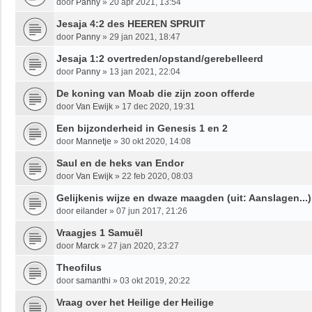
door
Panny
»
20 apr 2021, 13:54
Jesaja 4:2 des HEEREN SPRUIT
door
Panny
»
29 jan 2021, 18:47
Jesaja 1:2 overtreden/opstand/gerebelleerd
door
Panny
»
13 jan 2021, 22:04
De koning van Moab die zijn zoon offerde
door
Van Ewijk
»
17 dec 2020, 19:31
Een bijzonderheid in Genesis 1 en 2
door
Mannetje
»
30 okt 2020, 14:08
Saul en de heks van Endor
door
Van Ewijk
»
22 feb 2020, 08:03
Gelijkenis wijze en dwaze maagden (uit: Aanslagen...)
door
eilander
»
07 jun 2017, 21:26
Vraagjes 1 Samuël
door
Marck
»
27 jan 2020, 23:27
Theofilus
door
samanthi
»
03 okt 2019, 20:22
Vraag over het Heilige der Heilige