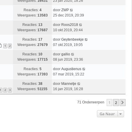
Weergaves:
16431
23 jan 2020, 18:26
Reacties:
4
door
ZWP
Weergaves:
13583
25 dec 2019, 20:39
Reacties:
13
door
Roos2018
Weergaves:
17687
10 okt 2019, 20:44
Reacties:
17
door
Geytenbeekje
Weergaves:
27679
07 okt 2019, 19:05
1
2
Reacties:
10
door
gallio
Weergaves:
17715
08 jun 2019, 23:36
Reacties:
5
door
Augustienus
Weergaves:
17393
07 mar 2019, 15:22
Reacties:
38
door
Mannetje
Weergaves:
51155
16 jan 2019, 16:28
1
2
3
1
2
Vo
71 Onderwerpen
Ga Naar