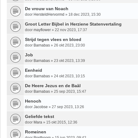
De vrouw van Noach
door
HersteldHervormd
»
18 dec 2023, 15:30
Groot Letter Bijbel in Herziene Statenvertaling
door
mayflower
»
22 nov 2023, 17:37
Strijd tegen vlees en bloed
door
Barnabas
»
26 okt 2023, 23:00
Job
door
Barnabas
»
23 okt 2023, 13:39
Eenheid
door
Barnabas
»
24 okt 2023, 10:15
De Heere Jezus en de Baäl
door
Barnabas
»
25 sep 2023, 15:47
Henoch
door
Jacobse
»
27 sep 2023, 13:26
Geliefde tekst
door
Mara
»
15 okt 2015, 12:36
Romeinen
door
Posthoorn
»
15 jun 2023, 09:42