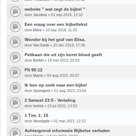
website " wat zegt de bijbel "
door
Jacobse
»
01 sep 2016, 12:32
Een vraag over een bijbeltekst
door
Mara
»
10 sep 2018, 11:33
Wonder bij het graf van Elisa.
door
Van Ewijk
»
25 dec 2019, 17:39
Pelikaan die uit zijn borst bloed geeft
door
Bertiel
»
16 mei 2023, 20:03
PS 90:12
door
Marck
»
04 aug 2022, 00:07
Ik ben op zoek naar een bijbel
door
Apologeet
»
01 aug 2022, 23:44
2 Samuel 23:5 - Vertaling
door
helma
»
23 jul 2022, 13:53
1 Tim. 1: 15
door
Vervolgde
»
01 mar 2022, 12:22
Achtergrond informatie Bijbelse verhalen