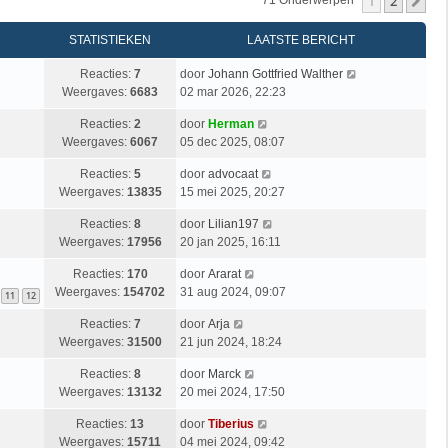
1
2
Vo
71 Onderwerpen
STATISTIEKEN
LAATSTE BERICHT
Reacties:
7
door
Johann Gottfried Walther
Weergaves:
6683
02 mar 2026, 22:23
Reacties:
2
door
Herman
Weergaves:
6067
05 dec 2025, 08:07
Reacties:
5
door
advocaat
Weergaves:
13835
15 mei 2025, 20:27
Reacties:
8
door
Lilian197
Weergaves:
17956
20 jan 2025, 16:11
Reacties:
170
door
Ararat
Weergaves:
154702
31 aug 2024, 09:07
11
12
Reacties:
7
door
Arja
Weergaves:
31500
21 jun 2024, 18:24
Reacties:
8
door
Marck
Weergaves:
13132
20 mei 2024, 17:50
Reacties:
13
door
Tiberius
Weergaves:
15711
04 mei 2024, 09:42