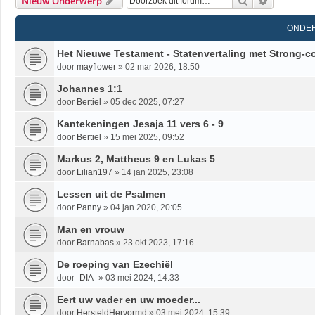
Zoek
Uitgebrei
Nieuw Onderwerp
ONDE
Het Nieuwe Testament - Statenvertaling met Strong-c
door
mayflower
»
02 mar 2026, 18:50
Johannes 1:1
door
Bertiel
»
05 dec 2025, 07:27
Kantekeningen Jesaja 11 vers 6 - 9
door
Bertiel
»
15 mei 2025, 09:52
Markus 2, Mattheus 9 en Lukas 5
door
Lilian197
»
14 jan 2025, 23:08
Lessen uit de Psalmen
door
Panny
»
04 jan 2020, 20:05
Man en vrouw
door
Barnabas
»
23 okt 2023, 17:16
De roeping van Ezechiël
door
-DIA-
»
03 mei 2024, 14:33
Eert uw vader en uw moeder...
door
HersteldHervormd
»
03 mei 2024, 15:39