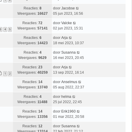
Reacties:
8
door
Jacobse
Weergaves:
16627
05 jun 2023, 16:56
Reacties:
72
door
Valcke
Weergaves:
57141
02 jun 2023, 15:31
3
4
5
Reacties:
6
door
Arja
Weergaves:
14423
18 mei 2023, 10:37
Reacties:
4
door
Susanna
Weergaves:
9629
16 mei 2023, 20:45
Reacties:
23
door
Arja
Weergaves:
40259
13 sep 2022, 16:14
1
2
Reacties:
14
door
Anselmus
Weergaves:
13740
05 aug 2022, 22:37
Reacties:
4
door
helma
Weergaves:
11488
25 jul 2022, 22:45
Reacties:
14
door
Erik1960
Weergaves:
13356
01 mar 2022, 20:58
Reacties:
12
door
Susanna
Weergaves:
13314
22 feb 2022, 21:12