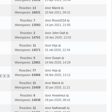
Weergaves:
15652
23 apr 2021, 16:44
Reacties:
13
door
Marck
Weergaves:
16831
20 feb 2021, 09:31
Reacties:
7
door
Roos2018
Weergaves:
13593
14 jan 2021, 21:05
Reacties:
2
door
John Galt
Weergaves:
14701
18 dec 2020, 12:02
Reacties:
11
door
Arja
Weergaves:
14571
31 okt 2020, 12:34
Reacties:
5
door
Susan
Weergaves:
12961
24 feb 2020, 14:29
Reacties:
77
door
Arja
Weergaves:
63906
06 feb 2020, 13:12
4
5
6
Reacties:
11
door
Marck
Weergaves:
15459
30 jan 2020, 11:21
Reacties:
6
door
Anselmus
Weergaves:
14938
29 jan 2020, 08:41
Reacties:
11
door
Nathanaël