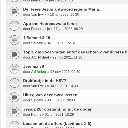
door
Marck
»
14 jan 2022, 23:02
De Heere Jezus antwoord jegens Maria.
door
Van Ewijk
»
18 jan 2022, 15:30
App om Hebreeuws te leren
door
Pioenroosje
»
17 jan 2022, 08:29
1 Samuel 3:19
door
Salomo
»
04 jul 2020, 15:14
Topic om voor vragen en/of gedachten over diverse b
door
J.C. Philpot
»
29 nov 2021, 11:18
Jeremia 38
door
Ad Anker
»
02 nov 2021, 09:20
Drukfoutje in de HSV?
door
Van Ewijk
»
30 jul 2021, 14:33
Uitleg van deze twee verzen
door
Salomo
»
08 jul 2021, 20:03
Jesaja 26: opstanding uit de doden
door
Panny
»
01 jun 2021, 18:29
Lessen uit de offers (Leviticus 1-6)