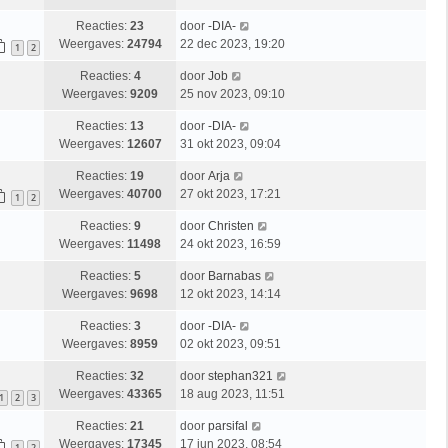
Reacties:
23
door
-DIA-
Weergaves:
24794
22 dec 2023, 19:20
1
2
Reacties:
4
door
Job
Weergaves:
9209
25 nov 2023, 09:10
Reacties:
13
door
-DIA-
Weergaves:
12607
31 okt 2023, 09:04
Reacties:
19
door
Arja
Weergaves:
40700
27 okt 2023, 17:21
1
2
Reacties:
9
door
Christen
Weergaves:
11498
24 okt 2023, 16:59
Reacties:
5
door
Barnabas
Weergaves:
9698
12 okt 2023, 14:14
Reacties:
3
door
-DIA-
Weergaves:
8959
02 okt 2023, 09:51
Reacties:
32
door
stephan321
Weergaves:
43365
18 aug 2023, 11:51
1
2
3
Reacties:
21
door
parsifal
Weergaves:
17345
17 jun 2023, 08:54
1
2