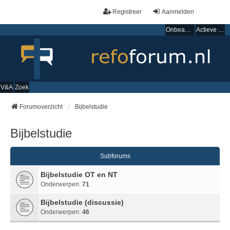
Registreer
Aanmelden
Onbeantwoorde onderwerpen
Actieve onderwerpen
V&A
Zoek
Forumoverzicht
Bijbelstudie
Bijbelstudie
Subforums
Bijbelstudie OT en NT
Onderwerpen:
71
Bijbelstudie (discussie)
Onderwerpen:
46