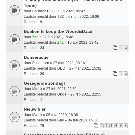
Toom)
door
Bourdon16
» 03 jun 2022, 09:47
Laatste bericht door
TSD
»
03 jun 2022, 16:06
Reacties:
9
Boeken te koop tbv Woord&Daad
door
Zita
» 22 feb 2021, 19:46
Laatste bericht door
Zita
»
10 apr 2021, 19:42
Reacties:
24
1
2
Doneeractie
door
Posthoorn
» 27 mar 2021, 00:16
Laatste bericht door
DDD
»
27 mar 2021, 15:32
Reacties:
20
1
2
Gezegende zondag!
door
Marck
» 27 feb 2021, 22:51
Laatste bericht door
Ukkie
»
27 feb 2021, 22:55
Reacties:
1
Nieuw hier
door
Marck
» 05 mar 2019, 16:08
Laatste bericht door
Guy
»
06 feb 2021, 09:30
Reacties:
79
1
2
3
4
5
6
Gezocht voor a.s moeder (tbv ErisHulp)