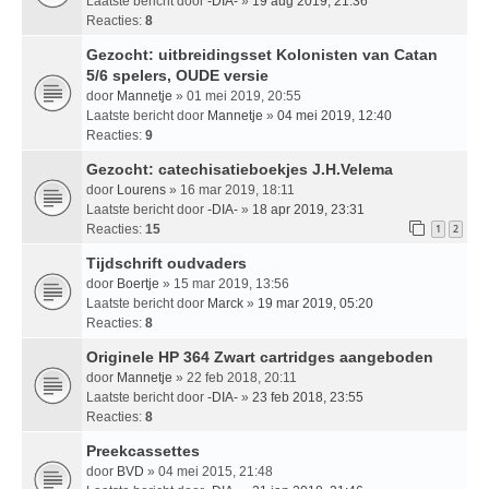
Laatste bericht door
-DIA-
»
19 aug 2019, 21:36
Reacties:
8
Gezocht: uitbreidingsset Kolonisten van Catan
5/6 spelers, OUDE versie
door
Mannetje
» 01 mei 2019, 20:55
Laatste bericht door
Mannetje
»
04 mei 2019, 12:40
Reacties:
9
Gezocht: catechisatieboekjes J.H.Velema
door
Lourens
» 16 mar 2019, 18:11
Laatste bericht door
-DIA-
»
18 apr 2019, 23:31
Reacties:
15
1
2
Tijdschrift oudvaders
door
Boertje
» 15 mar 2019, 13:56
Laatste bericht door
Marck
»
19 mar 2019, 05:20
Reacties:
8
Originele HP 364 Zwart cartridges aangeboden
door
Mannetje
» 22 feb 2018, 20:11
Laatste bericht door
-DIA-
»
23 feb 2018, 23:55
Reacties:
8
Preekcassettes
door
BVD
» 04 mei 2015, 21:48