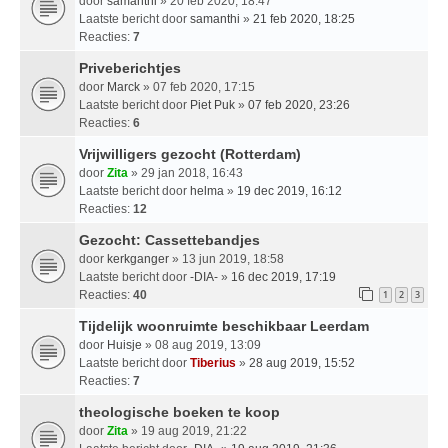
door
samanthi
» 20 feb 2020, 18:47
Laatste bericht door
samanthi
»
21 feb 2020, 18:25
Reacties:
7
Priveberichtjes
door
Marck
» 07 feb 2020, 17:15
Laatste bericht door
Piet Puk
»
07 feb 2020, 23:26
Reacties:
6
Vrijwilligers gezocht (Rotterdam)
door
Zita
» 29 jan 2018, 16:43
Laatste bericht door
helma
»
19 dec 2019, 16:12
Reacties:
12
Gezocht: Cassettebandjes
door
kerkganger
» 13 jun 2019, 18:58
Laatste bericht door
-DIA-
»
16 dec 2019, 17:19
Reacties:
40
1
2
3
Tijdelijk woonruimte beschikbaar Leerdam
door
Huisje
» 08 aug 2019, 13:09
Laatste bericht door
Tiberius
»
28 aug 2019, 15:52
Reacties:
7
theologische boeken te koop
door
Zita
» 19 aug 2019, 21:22