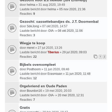
door
helma
» 31 aug 2020, 19:49
Laatste bericht door
helma
»
05 nov 2020, 21:36
Reacties:
9
Gezocht: cassettebandjes ds. J.T. Doornenbal
door
SdeJong
» 07 okt 2020, 14:57
Laatste bericht door
-DIA-
»
08 okt 2020, 11:06
Reacties:
3
Wiegje te koop
door
merel
» 27 jul 2020, 13:26
Laatste bericht door
Tiberius
»
29 jul 2020, 09:03
Reacties:
22
1
2
Bijbels overcompleet
door
Posthoorn
» 11 jun 2020, 09:46
Laatste bericht door
Erasmiaan
»
11 jun 2020, 11:48
Reacties:
12
Orgelvriend en Oude Paden
door
Bourdon16
» 19 mei 2020, 20:03
Laatste bericht door
-DIA-
»
20 mei 2020, 12:31
Reacties:
7
Gratis