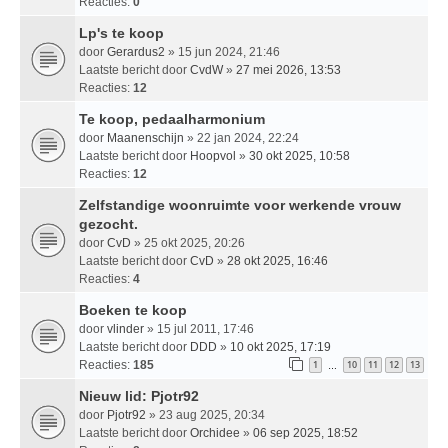
Reacties:
0
Lp's te koop
door
Gerardus2
» 15 jun 2024, 21:46
Laatste bericht door
CvdW
»
27 mei 2026, 13:53
Reacties:
12
Te koop, pedaalharmonium
door
Maanenschijn
» 22 jan 2024, 22:24
Laatste bericht door
Hoopvol
»
30 okt 2025, 10:58
Reacties:
12
Zelfstandige woonruimte voor werkende vrouw
gezocht.
door
CvD
» 25 okt 2025, 20:26
Laatste bericht door
CvD
»
28 okt 2025, 16:46
Reacties:
4
Boeken te koop
door
vlinder
» 15 jul 2011, 17:46
Laatste bericht door
DDD
»
10 okt 2025, 17:19
Reacties:
185
1
10
11
12
13
…
Nieuw lid: Pjotr92
door
Pjotr92
» 23 aug 2025, 20:34
Laatste bericht door
Orchidee
»
06 sep 2025, 18:52