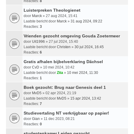
Reacties:
8
Luisterpreken Theologienet
door
Marck
» 27 aug 2024, 15:41
Laatste bericht door
Marck
»
31 aug 2024, 09:22
Reacties:
3
Vrienden gezocht omgeving Gouda Zoetermeer
door
Uit1996
» 27 jul 2024, 15:40
Laatste bericht door
Christen
»
30 jul 2024, 16:45
Reacties:
6
Gratis afhalen bijbelverklaring Dächsel
door
CvD
» 10 mei 2024, 10:42
Laatste bericht door
Zita
»
10 mei 2024, 11:30
Reacties:
1
Boek gezocht: Brug naar Genesis deel 1
door
MvD5
» 02 apr 2024, 21:19
Laatste bericht door
MvD5
»
15 apr 2024, 13:42
Reacties:
7
Studievertaling NT verkrijgbaar op papier!
door
Gian
» 11 dec 2023, 08:21
Reacties:
0
studentenkamer Leiden gezocht