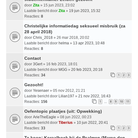
door
Zita
» 15 jun 2023, 23:02
Laatste bericht door
Zita
»
19 jun 2023, 15:32
Reacties:
8
Christelijke informatiedag seksueel misbruik (za
28 april 2018)
door
Chris_2018
» 26 mar 2018, 20:02
Laatste bericht door
helma
»
13 apr 2023, 10:48
Reacties:
8
Contact
door
3Gert
» 16 feb 2023, 18:01
Laatste bericht door
MGG
»
20 feb 2023, 20:18
Reacties:
34
1
2
3
Gezocht!
door
Yesenaer
» 05 nov 2012, 21:21
Laatste bericht door
Lilian197
»
21 nov 2022, 16:43
Reacties:
156
1
8
9
10
11
…
Oefentopic plaatjes (uit: Opwekking)
door
ArieTheEagle
» 08 jun 2022, 00:23
Laatste bericht door
Tiberius
»
10 jun 2022, 20:41
Reacties:
33
1
2
3
Te koop: Koraalboek bij de Psalmen (Marco den