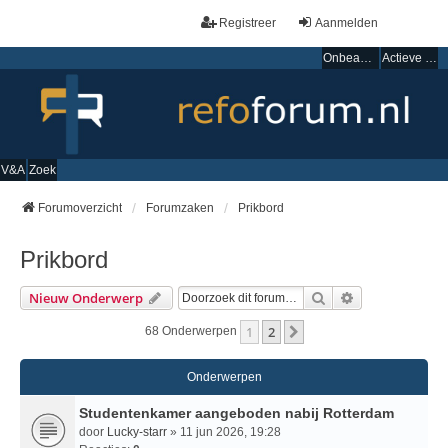
Registreer
Aanmelden
Onbeantwoorde onderwerpen
Actieve onderwerpen
V&A
Zoek
Forumoverzicht
Forumzaken
Prikbord
Prikbord
Zoek
Uitgebreid Zo
Nieuw Onderwerp
1
2
Volgende
68 Onderwerpen
Onderwerpen
Studentenkamer aangeboden nabij Rotterdam
door
Lucky-starr
» 11 jun 2026, 19:28