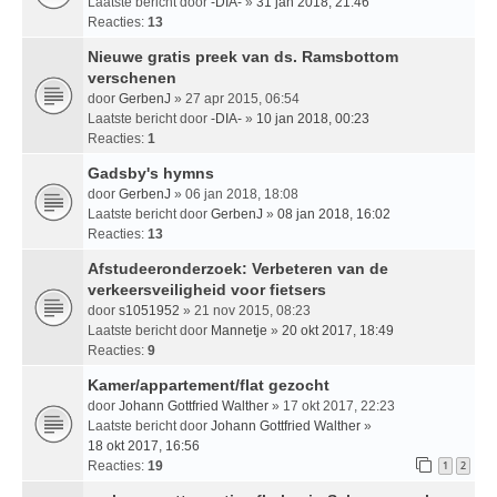
Laatste bericht door
-DIA-
»
31 jan 2018, 21:46
Reacties:
13
Nieuwe gratis preek van ds. Ramsbottom
verschenen
door
GerbenJ
» 27 apr 2015, 06:54
Laatste bericht door
-DIA-
»
10 jan 2018, 00:23
Reacties:
1
Gadsby's hymns
door
GerbenJ
» 06 jan 2018, 18:08
Laatste bericht door
GerbenJ
»
08 jan 2018, 16:02
Reacties:
13
Afstudeeronderzoek: Verbeteren van de
verkeersveiligheid voor fietsers
door
s1051952
» 21 nov 2015, 08:23
Laatste bericht door
Mannetje
»
20 okt 2017, 18:49
Reacties:
9
Kamer/appartement/flat gezocht
door
Johann Gottfried Walther
» 17 okt 2017, 22:23
Laatste bericht door
Johann Gottfried Walther
»
18 okt 2017, 16:56
Reacties:
19
1
2