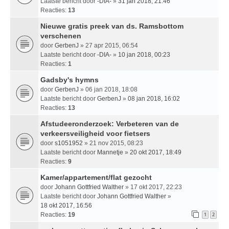
Laatste bericht door
-DIA-
»
31 jan 2018, 21:46
Reacties:
13
Nieuwe gratis preek van ds. Ramsbottom
verschenen
door
GerbenJ
» 27 apr 2015, 06:54
Laatste bericht door
-DIA-
»
10 jan 2018, 00:23
Reacties:
1
Gadsby's hymns
door
GerbenJ
» 06 jan 2018, 18:08
Laatste bericht door
GerbenJ
»
08 jan 2018, 16:02
Reacties:
13
Afstudeeronderzoek: Verbeteren van de
verkeersveiligheid voor fietsers
door
s1051952
» 21 nov 2015, 08:23
Laatste bericht door
Mannetje
»
20 okt 2017, 18:49
Reacties:
9
Kamer/appartement/flat gezocht
door
Johann Gottfried Walther
» 17 okt 2017, 22:23
Laatste bericht door
Johann Gottfried Walther
»
18 okt 2017, 16:56
Reacties:
19
1
2