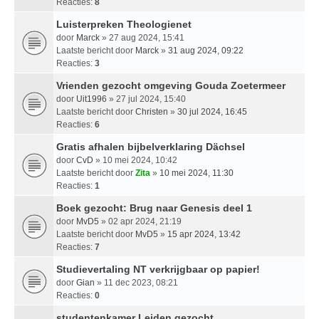
Reacties:
8
Luisterpreken Theologienet
door
Marck
» 27 aug 2024, 15:41
Laatste bericht door
Marck
»
31 aug 2024, 09:22
Reacties:
3
Vrienden gezocht omgeving Gouda Zoetermeer
door
Uit1996
» 27 jul 2024, 15:40
Laatste bericht door
Christen
»
30 jul 2024, 16:45
Reacties:
6
Gratis afhalen bijbelverklaring Dächsel
door
CvD
» 10 mei 2024, 10:42
Laatste bericht door
Zita
»
10 mei 2024, 11:30
Reacties:
1
Boek gezocht: Brug naar Genesis deel 1
door
MvD5
» 02 apr 2024, 21:19
Laatste bericht door
MvD5
»
15 apr 2024, 13:42
Reacties:
7
Studievertaling NT verkrijgbaar op papier!
door
Gian
» 11 dec 2023, 08:21
Reacties:
0
studentenkamer Leiden gezocht