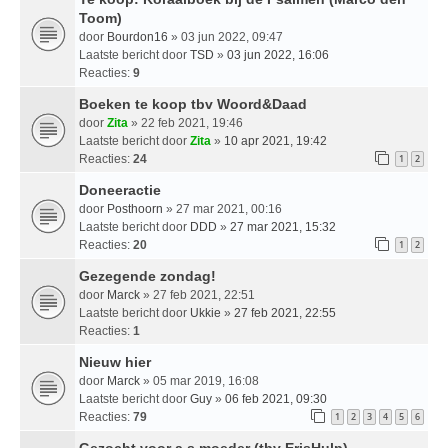
Toom)
door
Bourdon16
» 03 jun 2022, 09:47
Laatste bericht door
TSD
»
03 jun 2022, 16:06
Reacties:
9
Boeken te koop tbv Woord&Daad
door
Zita
» 22 feb 2021, 19:46
Laatste bericht door
Zita
»
10 apr 2021, 19:42
Reacties:
24
1
2
Doneeractie
door
Posthoorn
» 27 mar 2021, 00:16
Laatste bericht door
DDD
»
27 mar 2021, 15:32
Reacties:
20
1
2
Gezegende zondag!
door
Marck
» 27 feb 2021, 22:51
Laatste bericht door
Ukkie
»
27 feb 2021, 22:55
Reacties:
1
Nieuw hier
door
Marck
» 05 mar 2019, 16:08
Laatste bericht door
Guy
»
06 feb 2021, 09:30
Reacties:
79
1
2
3
4
5
6
Gezocht voor a.s moeder (tbv ErisHulp)