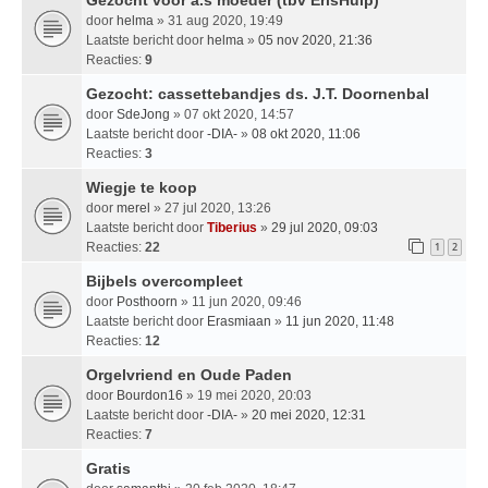
door
helma
» 31 aug 2020, 19:49
Laatste bericht door
helma
»
05 nov 2020, 21:36
Reacties:
9
Gezocht: cassettebandjes ds. J.T. Doornenbal
door
SdeJong
» 07 okt 2020, 14:57
Laatste bericht door
-DIA-
»
08 okt 2020, 11:06
Reacties:
3
Wiegje te koop
door
merel
» 27 jul 2020, 13:26
Laatste bericht door
Tiberius
»
29 jul 2020, 09:03
Reacties:
22
1
2
Bijbels overcompleet
door
Posthoorn
» 11 jun 2020, 09:46
Laatste bericht door
Erasmiaan
»
11 jun 2020, 11:48
Reacties:
12
Orgelvriend en Oude Paden
door
Bourdon16
» 19 mei 2020, 20:03
Laatste bericht door
-DIA-
»
20 mei 2020, 12:31
Reacties:
7
Gratis