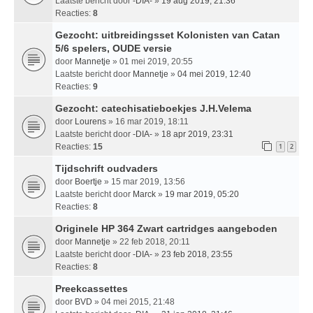
Laatste bericht door
-DIA-
»
19 aug 2019, 21:36
Reacties:
8
Gezocht: uitbreidingsset Kolonisten van Catan
5/6 spelers, OUDE versie
door
Mannetje
» 01 mei 2019, 20:55
Laatste bericht door
Mannetje
»
04 mei 2019, 12:40
Reacties:
9
Gezocht: catechisatieboekjes J.H.Velema
door
Lourens
» 16 mar 2019, 18:11
Laatste bericht door
-DIA-
»
18 apr 2019, 23:31
Reacties:
15
1
2
Tijdschrift oudvaders
door
Boertje
» 15 mar 2019, 13:56
Laatste bericht door
Marck
»
19 mar 2019, 05:20
Reacties:
8
Originele HP 364 Zwart cartridges aangeboden
door
Mannetje
» 22 feb 2018, 20:11
Laatste bericht door
-DIA-
»
23 feb 2018, 23:55
Reacties:
8
Preekcassettes
door
BVD
» 04 mei 2015, 21:48