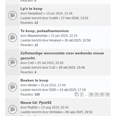
Reacties:
0
Lp's te koop
door
Gerardus2
» 15 jun 2024, 21:46
Laatste bericht door
CvdW
»
27 mei 2026, 13:53
Reacties:
12
Te koop, pedaalharmonium
door
Maanenschijn
» 22 jan 2024, 22:24
Laatste bericht door
Hoopvol
»
30 okt 2025, 10:58
Reacties:
12
Zelfstandige woonruimte voor werkende vrouw
gezocht.
door
CvD
» 25 okt 2025, 20:26
Laatste bericht door
CvD
»
28 okt 2025, 16:46
Reacties:
4
Boeken te koop
door
vlinder
» 15 jul 2011, 17:46
Laatste bericht door
DDD
»
10 okt 2025, 17:19
Reacties:
185
1
10
11
12
13
…
Nieuw lid: Pjotr92
door
Pjotr92
» 23 aug 2025, 20:34
Laatste bericht door
Orchidee
»
06 sep 2025, 18:52