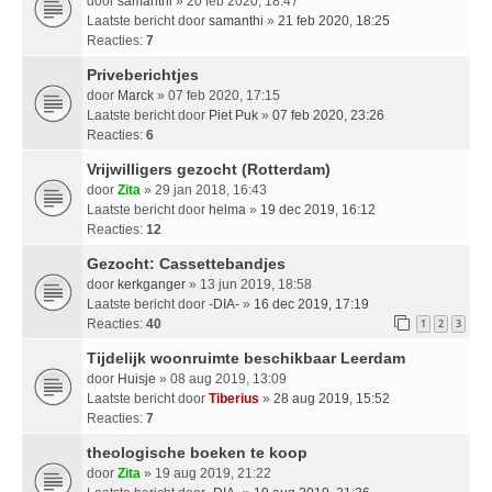
door
samanthi
» 20 feb 2020, 18:47
Laatste bericht door
samanthi
»
21 feb 2020, 18:25
Reacties:
7
Priveberichtjes
door
Marck
» 07 feb 2020, 17:15
Laatste bericht door
Piet Puk
»
07 feb 2020, 23:26
Reacties:
6
Vrijwilligers gezocht (Rotterdam)
door
Zita
» 29 jan 2018, 16:43
Laatste bericht door
helma
»
19 dec 2019, 16:12
Reacties:
12
Gezocht: Cassettebandjes
door
kerkganger
» 13 jun 2019, 18:58
Laatste bericht door
-DIA-
»
16 dec 2019, 17:19
Reacties:
40
1
2
3
Tijdelijk woonruimte beschikbaar Leerdam
door
Huisje
» 08 aug 2019, 13:09
Laatste bericht door
Tiberius
»
28 aug 2019, 15:52
Reacties:
7
theologische boeken te koop
door
Zita
» 19 aug 2019, 21:22