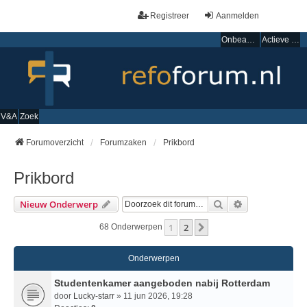
Registreer
Aanmelden
Onbeantwoorde onderwerpen
Actieve onderwerpen
V&A
Zoek
Forumoverzicht
Forumzaken
Prikbord
Prikbord
Zoek
Uitgebreid Zo
Nieuw Onderwerp
1
2
Volgende
68 Onderwerpen
Onderwerpen
Studentenkamer aangeboden nabij Rotterdam
door
Lucky-starr
» 11 jun 2026, 19:28