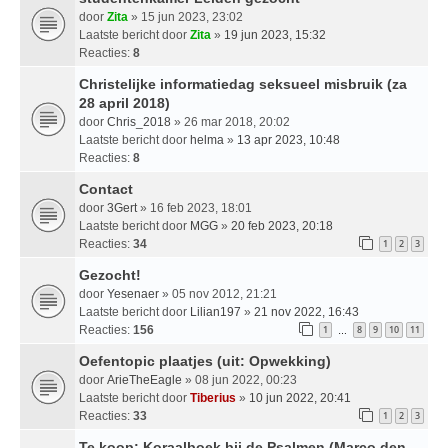
door
Zita
» 15 jun 2023, 23:02
Laatste bericht door
Zita
»
19 jun 2023, 15:32
Reacties:
8
Christelijke informatiedag seksueel misbruik (za
28 april 2018)
door
Chris_2018
» 26 mar 2018, 20:02
Laatste bericht door
helma
»
13 apr 2023, 10:48
Reacties:
8
Contact
door
3Gert
» 16 feb 2023, 18:01
Laatste bericht door
MGG
»
20 feb 2023, 20:18
Reacties:
34
1
2
3
Gezocht!
door
Yesenaer
» 05 nov 2012, 21:21
Laatste bericht door
Lilian197
»
21 nov 2022, 16:43
Reacties:
156
1
8
9
10
11
…
Oefentopic plaatjes (uit: Opwekking)
door
ArieTheEagle
» 08 jun 2022, 00:23
Laatste bericht door
Tiberius
»
10 jun 2022, 20:41
Reacties:
33
1
2
3
Te koop: Koraalboek bij de Psalmen (Marco den