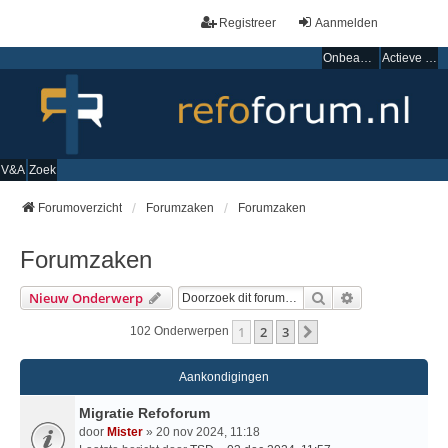
Registreer
Aanmelden
Onbeantwoorde onderwerpen
Actieve onderwerpen
V&A
Zoek
Forumoverzicht
Forumzaken
Forumzaken
Forumzaken
Zoek
Uitgebreid Zo
Nieuw Onderwerp
1
2
3
Volgende
102 Onderwerpen
Aankondigingen
Migratie Refoforum
door
Mister
» 20 nov 2024, 11:18