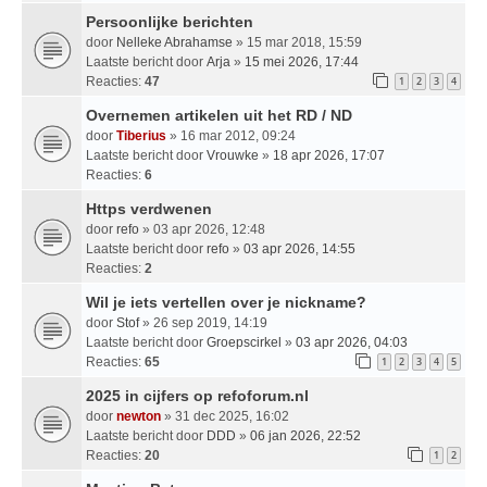
Persoonlijke berichten
door
Nelleke Abrahamse
» 15 mar 2018, 15:59
Laatste bericht door
Arja
»
15 mei 2026, 17:44
Reacties:
47
1
2
3
4
Overnemen artikelen uit het RD / ND
door
Tiberius
» 16 mar 2012, 09:24
Laatste bericht door
Vrouwke
»
18 apr 2026, 17:07
Reacties:
6
Https verdwenen
door
refo
» 03 apr 2026, 12:48
Laatste bericht door
refo
»
03 apr 2026, 14:55
Reacties:
2
Wil je iets vertellen over je nickname?
door
Stof
» 26 sep 2019, 14:19
Laatste bericht door
Groepscirkel
»
03 apr 2026, 04:03
Reacties:
65
1
2
3
4
5
2025 in cijfers op refoforum.nl
door
newton
» 31 dec 2025, 16:02
Laatste bericht door
DDD
»
06 jan 2026, 22:52
Reacties:
20
1
2