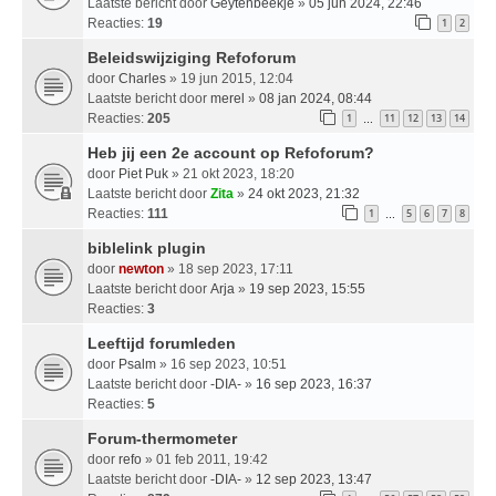
Laatste bericht door
Geytenbeekje
»
05 jun 2024, 22:46
Reacties:
19
1
2
Beleidswijziging Refoforum
door
Charles
» 19 jun 2015, 12:04
Laatste bericht door
merel
»
08 jan 2024, 08:44
Reacties:
205
1
11
12
13
14
…
Heb jij een 2e account op Refoforum?
door
Piet Puk
» 21 okt 2023, 18:20
Laatste bericht door
Zita
»
24 okt 2023, 21:32
Reacties:
111
1
5
6
7
8
…
biblelink plugin
door
newton
» 18 sep 2023, 17:11
Laatste bericht door
Arja
»
19 sep 2023, 15:55
Reacties:
3
Leeftijd forumleden
door
Psalm
» 16 sep 2023, 10:51
Laatste bericht door
-DIA-
»
16 sep 2023, 16:37
Reacties:
5
Forum-thermometer
door
refo
» 01 feb 2011, 19:42
Laatste bericht door
-DIA-
»
12 sep 2023, 13:47