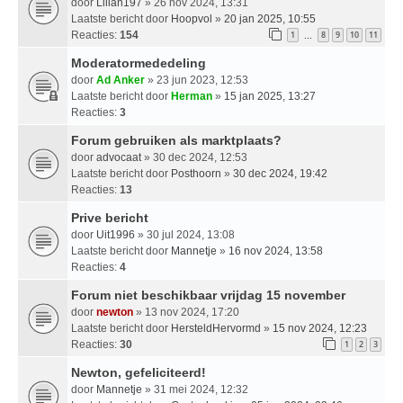
door
Lilian197
» 26 nov 2024, 13:31
Laatste bericht door
Hoopvol
»
20 jan 2025, 10:55
Reacties:
154
1
8
9
10
11
…
Moderatormededeling
door
Ad Anker
» 23 jun 2023, 12:53
Laatste bericht door
Herman
»
15 jan 2025, 13:27
Reacties:
3
Forum gebruiken als marktplaats?
door
advocaat
» 30 dec 2024, 12:53
Laatste bericht door
Posthoorn
»
30 dec 2024, 19:42
Reacties:
13
Prive bericht
door
Uit1996
» 30 jul 2024, 13:08
Laatste bericht door
Mannetje
»
16 nov 2024, 13:58
Reacties:
4
Forum niet beschikbaar vrijdag 15 november
door
newton
» 13 nov 2024, 17:20
Laatste bericht door
HersteldHervormd
»
15 nov 2024, 12:23
Reacties:
30
1
2
3
Newton, gefeliciteerd!
door
Mannetje
» 31 mei 2024, 12:32