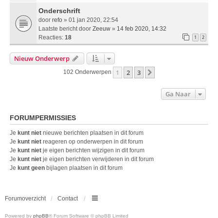
Onderschrift
door
refo
» 01 jan 2020, 22:54
Laatste bericht door
Zeeuw
»
14 feb 2020, 14:32
Reacties:
18
1
2
Nieuw Onderwerp
1
2
3
Volgende
102 Onderwerpen
Ga Naar
FORUMPERMISSIES
Je
kunt niet
nieuwe berichten plaatsen in dit forum
Je
kunt niet
reageren op onderwerpen in dit forum
Je
kunt niet
je eigen berichten wijzigen in dit forum
Je
kunt niet
je eigen berichten verwijderen in dit forum
Je
kunt geen
bijlagen plaatsen in dit forum
Forumoverzicht
Contact
Powered by
phpBB
® Forum Software © phpBB Limited