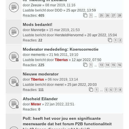
door
Zeeuw
» 08 mar 2019, 11:16
Laatste bericht door
DDD
»
25 apr 2022, 13:59
Reacties:
405
1
25
26
27
28
…
Mods bedankt!
door
Mannetje
» 15 mar 2019, 21:53
Laatste bericht door
HersteldHervormd
»
20 apr 2022, 15:04
Reacties:
22
1
2
Moderator mededeling: Koerscorrectie
door
memento
» 21 feb 2011, 19:10
Laatste bericht door
Tiberius
»
12 apr 2022, 07:50
Reacties:
225
1
13
14
15
16
…
Nieuwe moderator
door
Tiberius
» 06 nov 2019, 13:14
Laatste bericht door
merel
»
25 jan 2022, 20:03
Reacties:
111
1
5
6
7
8
…
Afscheid Eilander
door
Mister
» 22 jan 2022, 22:51
Reacties:
0
Poll: heeft het voor jou een significante
meerwaarde dat het forum P2B functionaliteit