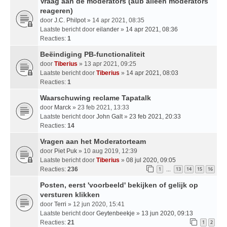
Vraag aan de moderators (aub alleen moderators
reageren)
door
J.C. Philpot
» 14 apr 2021, 08:35
Laatste bericht door
eilander
»
14 apr 2021, 08:36
Reacties:
1
Beëindiging PB-functionaliteit
door
Tiberius
» 13 apr 2021, 09:25
Laatste bericht door
Tiberius
»
14 apr 2021, 08:03
Reacties:
1
Waarschuwing reclame Tapatalk
door
Marck
» 23 feb 2021, 13:33
Laatste bericht door
John Galt
»
23 feb 2021, 20:33
Reacties:
14
Vragen aan het Moderatorteam
door
Piet Puk
» 10 aug 2019, 12:39
Laatste bericht door
Tiberius
»
08 jul 2020, 09:05
Reacties:
236
1
13
14
15
16
…
Posten, eerst 'voorbeeld' bekijken of gelijk op
versturen klikken
door
Terri
» 12 jun 2020, 15:41
Laatste bericht door
Geytenbeekje
»
13 jun 2020, 09:13
Reacties:
21
1
2