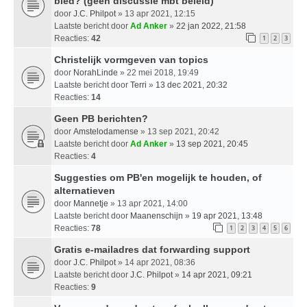
bied? (geen discussie mbt beleid)
door
J.C. Philpot
» 13 apr 2021, 12:15
Laatste bericht door
Ad Anker
»
22 jan 2022, 21:58
Reacties:
42
1
2
3
Christelijk vormgeven van topics
door
NorahLinde
» 22 mei 2018, 19:49
Laatste bericht door
Terri
»
13 dec 2021, 20:32
Reacties:
14
Geen PB berichten?
door
Amstelodamense
» 13 sep 2021, 20:42
Laatste bericht door
Ad Anker
»
13 sep 2021, 20:45
Reacties:
4
Suggesties om PB'en mogelijk te houden, of
alternatieven
door
Mannetje
» 13 apr 2021, 14:00
Laatste bericht door
Maanenschijn
»
19 apr 2021, 13:48
Reacties:
78
1
2
3
4
5
6
Gratis e-mailadres dat forwarding support
door
J.C. Philpot
» 14 apr 2021, 08:36
Laatste bericht door
J.C. Philpot
»
14 apr 2021, 09:21
Reacties:
9