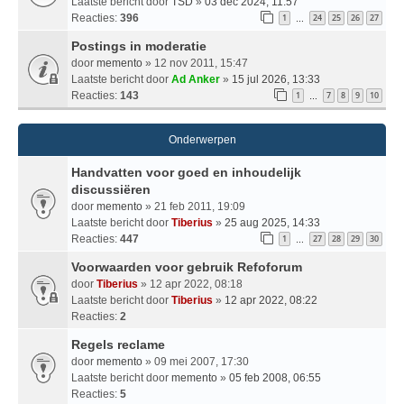
Laatste bericht door
TSD
»
03 dec 2024, 11:57
Reacties:
396
1
24
25
26
27
…
Postings in moderatie
door
memento
» 12 nov 2011, 15:47
Laatste bericht door
Ad Anker
»
15 jul 2026, 13:33
Reacties:
143
1
7
8
9
10
…
Onderwerpen
Handvatten voor goed en inhoudelijk
discussiëren
door
memento
» 21 feb 2011, 19:09
Laatste bericht door
Tiberius
»
25 aug 2025, 14:33
Reacties:
447
1
27
28
29
30
…
Voorwaarden voor gebruik Refoforum
door
Tiberius
» 12 apr 2022, 08:18
Laatste bericht door
Tiberius
»
12 apr 2022, 08:22
Reacties:
2
Regels reclame
door
memento
» 09 mei 2007, 17:30
Laatste bericht door
memento
»
05 feb 2008, 06:55
Reacties:
5