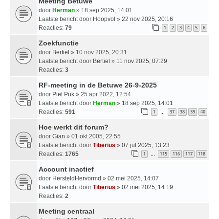
Meeting Betuwe
door
Herman
» 18 sep 2025, 14:01
Laatste bericht door
Hoopvol
»
22 nov 2025, 20:16
Reacties:
79
1
2
3
4
5
6
Zoekfunctie
door
Bertiel
» 10 nov 2025, 20:31
Laatste bericht door
Bertiel
»
11 nov 2025, 07:29
Reacties:
3
RF-meeting in de Betuwe 26-9-2025
door
Piet Puk
» 25 apr 2022, 12:54
Laatste bericht door
Herman
»
18 sep 2025, 14:01
Reacties:
591
1
37
38
39
40
…
Hoe werkt dit forum?
door
Gian
» 01 okt 2005, 22:55
Laatste bericht door
Tiberius
»
07 jul 2025, 13:23
Reacties:
1765
1
115
116
117
118
…
Account inactief
door
HersteldHervormd
» 02 mei 2025, 14:07
Laatste bericht door
Tiberius
»
02 mei 2025, 14:19
Reacties:
2
Meeting centraal