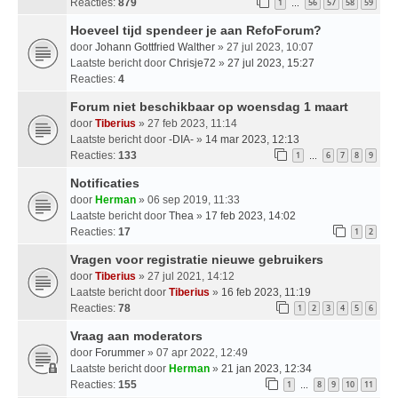
Reacties:
879
1
56
57
58
59
…
Hoeveel tijd spendeer je aan RefoForum?
door
Johann Gottfried Walther
» 27 jul 2023, 10:07
Laatste bericht door
Chrisje72
»
27 jul 2023, 15:27
Reacties:
4
Forum niet beschikbaar op woensdag 1 maart
door
Tiberius
» 27 feb 2023, 11:14
Laatste bericht door
-DIA-
»
14 mar 2023, 12:13
Reacties:
133
1
6
7
8
9
…
Notificaties
door
Herman
» 06 sep 2019, 11:33
Laatste bericht door
Thea
»
17 feb 2023, 14:02
Reacties:
17
1
2
Vragen voor registratie nieuwe gebruikers
door
Tiberius
» 27 jul 2021, 14:12
Laatste bericht door
Tiberius
»
16 feb 2023, 11:19
Reacties:
78
1
2
3
4
5
6
Vraag aan moderators
door
Forummer
» 07 apr 2022, 12:49
Laatste bericht door
Herman
»
21 jan 2023, 12:34
Reacties:
155
1
8
9
10
11
…