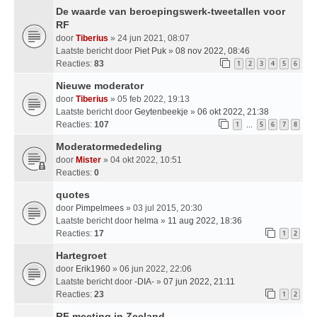
De waarde van beroepingswerk-tweetallen voor
RF
door
Tiberius
» 24 jun 2021, 08:07
Laatste bericht door
Piet Puk
»
08 nov 2022, 08:46
Reacties:
83
1
2
3
4
5
6
Nieuwe moderator
door
Tiberius
» 05 feb 2022, 19:13
Laatste bericht door
Geytenbeekje
»
06 okt 2022, 21:38
Reacties:
107
1
5
6
7
8
…
Moderatormededeling
door
Mister
» 04 okt 2022, 10:51
Reacties:
0
quotes
door
Pimpelmees
» 03 jul 2015, 20:30
Laatste bericht door
helma
»
11 aug 2022, 18:36
Reacties:
17
1
2
Hartegroet
door
Erik1960
» 06 jun 2022, 22:06
Laatste bericht door
-DIA-
»
07 jun 2022, 21:11
Reacties:
23
1
2
RF meeting in Zeeland