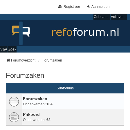
Registreer
Aanmelden
Onbeantwoorde onderwerpen
Actieve onderwerpen
V&A
Zoek
Forumoverzicht
Forumzaken
Forumzaken
Subforums
Forumzaken
Onderwerpen:
104
Prikbord
Onderwerpen:
68