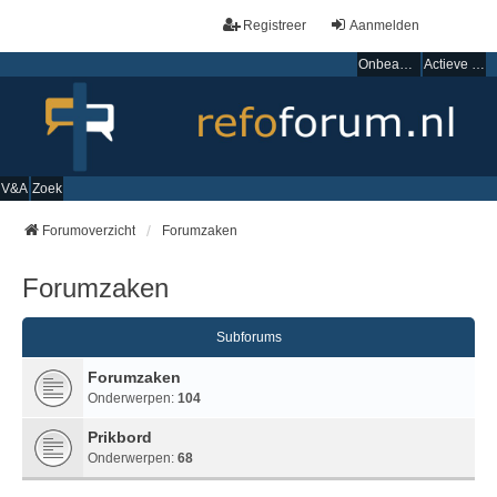
Registreer
Aanmelden
Onbeantwoorde onderwerpen
Actieve onderwerpen
V&A
Zoek
Forumoverzicht
Forumzaken
Forumzaken
Subforums
Forumzaken
Onderwerpen:
104
Prikbord
Onderwerpen:
68