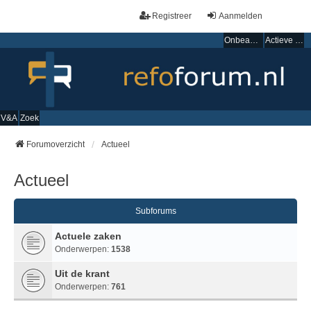
Registreer
Aanmelden
Onbeantwoorde onderwerpen
Actieve onderwerpen
V&A
Zoek
Forumoverzicht
Actueel
Actueel
Subforums
Actuele zaken
Onderwerpen:
1538
Uit de krant
Onderwerpen:
761