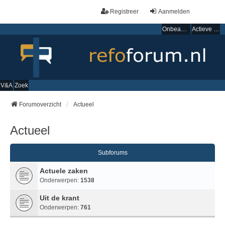
Registreer
Aanmelden
Onbeantwoorde onderwerpen
Actieve onderwerpen
V&A
Zoek
Forumoverzicht
Actueel
Actueel
Subforums
Actuele zaken
Onderwerpen:
1538
Uit de krant
Onderwerpen:
761