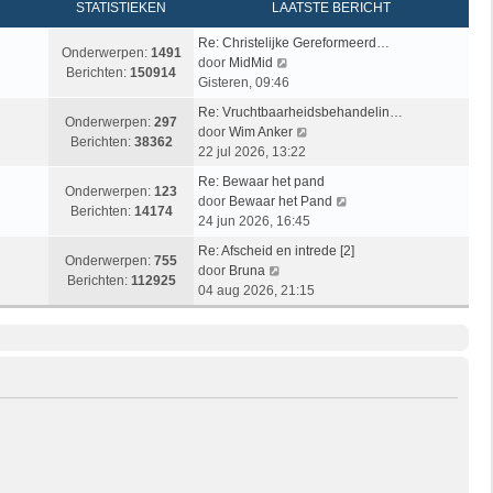
STATISTIEKEN
LAATSTE BERICHT
Re: Christelijke Gereformeerd…
Onderwerpen:
1491
B
door
MidMid
Berichten:
150914
e
Gisteren, 09:46
k
Re: Vruchtbaarheidsbehandelin…
i
Onderwerpen:
297
B
door
Wim Anker
j
Berichten:
38362
e
22 jul 2026, 13:22
k
k
l
Re: Bewaar het pand
i
Onderwerpen:
123
a
B
door
Bewaar het Pand
j
Berichten:
14174
a
e
24 jun 2026, 16:45
k
t
k
l
Re: Afscheid en intrede [2]
s
i
Onderwerpen:
755
B
a
door
Bruna
t
j
Berichten:
112925
e
a
04 aug 2026, 21:15
e
k
k
t
b
l
i
s
e
a
j
t
r
a
k
e
i
t
l
b
c
s
a
e
h
t
a
r
t
e
t
i
b
s
c
e
t
h