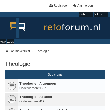
Registreer
Aanmelden
Onbeantwoorde onderwerpen
Actieve onderwerpen
V&A
Zoek
Forumoverzicht
Theologie
Theologie
Subforums
Theologie - Algemeen
Onderwerpen:
1382
Theologie - Actueel
Onderwerpen:
417
Theologie - Dogma en Belijdenis