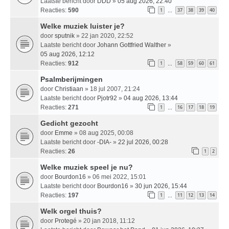
Laatste bericht door
DDD
»
05 aug 2026, 22:40
Reacties:
590
1
37
38
39
40
…
Welke muziek luister je?
door
sputnik
» 22 jan 2020, 22:52
Laatste bericht door
Johann Gottfried Walther
»
05 aug 2026, 12:12
Reacties:
912
1
58
59
60
61
…
Psalmberijmingen
door
Christiaan
» 18 jul 2007, 21:24
Laatste bericht door
Pjotr92
»
04 aug 2026, 13:44
Reacties:
271
1
16
17
18
19
…
Gedicht gezocht
door
Emme
» 08 aug 2025, 00:08
Laatste bericht door
-DIA-
»
22 jul 2026, 00:28
Reacties:
26
1
2
Welke muziek speel je nu?
door
Bourdon16
» 06 mei 2022, 15:01
Laatste bericht door
Bourdon16
»
30 jun 2026, 15:44
Reacties:
197
1
11
12
13
14
…
Welk orgel thuis?
door
Protegé
» 20 jan 2018, 11:12