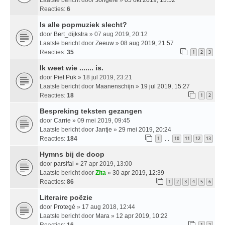
Reacties:
6
Is alle popmuziek slecht?
door
Bert_dijkstra
» 07 aug 2019, 20:12
Laatste bericht door
Zeeuw
»
08 aug 2019, 21:57
Reacties:
35
1
2
3
Ik weet wie ....... is.
door
Piet Puk
» 18 jul 2019, 23:21
Laatste bericht door
Maanenschijn
»
19 jul 2019, 15:27
Reacties:
18
1
2
Bespreking teksten gezangen
door
Carrie
» 09 mei 2019, 09:45
Laatste bericht door
Jantje
»
29 mei 2019, 20:24
Reacties:
184
1
10
11
12
13
…
Hymns bij de doop
door
parsifal
» 27 apr 2019, 13:00
Laatste bericht door
Zita
»
30 apr 2019, 12:39
Reacties:
86
1
2
3
4
5
6
Literaire poëzie
door
Protegé
» 17 aug 2018, 12:44
Laatste bericht door
Mara
»
12 apr 2019, 10:22
Reacties:
16
1
2