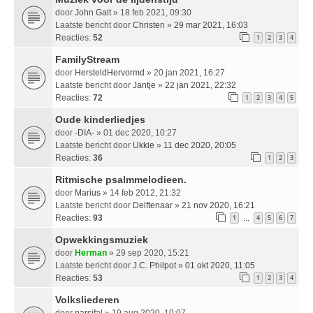
door
John Galt
» 18 feb 2021, 09:30
Laatste bericht door
Christen
»
29 mar 2021, 16:03
Reacties:
52
1
2
3
4
FamilyStream
door
HersteldHervormd
» 20 jan 2021, 16:27
Laatste bericht door
Jantje
»
22 jan 2021, 22:32
Reacties:
72
1
2
3
4
5
Oude kinderliedjes
door
-DIA-
» 01 dec 2020, 10:27
Laatste bericht door
Ukkie
»
11 dec 2020, 20:05
Reacties:
36
1
2
3
Ritmische psalmmelodieen.
door
Marius
» 14 feb 2012, 21:32
Laatste bericht door
Delftenaar
»
21 nov 2020, 16:21
Reacties:
93
1
4
5
6
7
…
Opwekkingsmuziek
door
Herman
» 29 sep 2020, 15:21
Laatste bericht door
J.C. Philpot
»
01 okt 2020, 11:05
Reacties:
53
1
2
3
4
Volksliederen
door
parsifal
» 19 aug 2020, 10:07