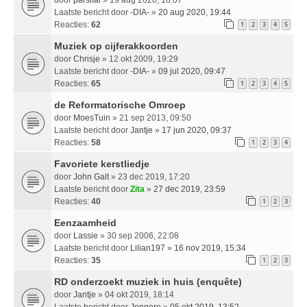
Laatste bericht door
-DIA-
»
20 aug 2020, 19:44
Reacties:
62
1
2
3
4
5
Muziek op cijferakkoorden
door
Chrisje
» 12 okt 2009, 19:29
Laatste bericht door
-DIA-
»
09 jul 2020, 09:47
Reacties:
65
1
2
3
4
5
de Reformatorische Omroep
door
MoesTuin
» 21 sep 2013, 09:50
Laatste bericht door
Jantje
»
17 jun 2020, 09:37
Reacties:
58
1
2
3
4
Favoriete kerstliedje
door
John Galt
» 23 dec 2019, 17:20
Laatste bericht door
Zita
»
27 dec 2019, 23:59
Reacties:
40
1
2
3
Eenzaamheid
door
Lassie
» 30 sep 2006, 22:08
Laatste bericht door
Lilian197
»
16 nov 2019, 15:34
Reacties:
35
1
2
3
RD onderzoekt muziek in huis (enquête)
door
Jantje
» 04 okt 2019, 18:14
Laatste bericht door
Jongere
»
05 okt 2019, 13:52