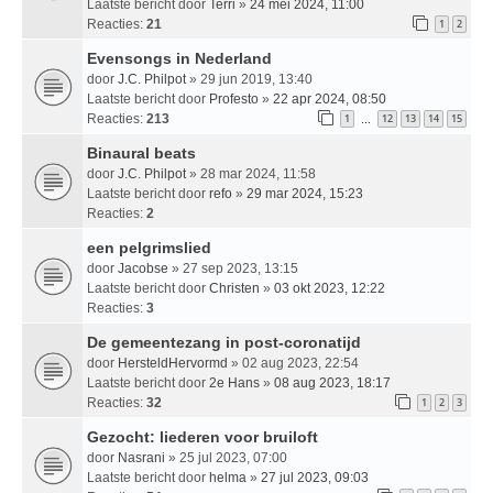
Laatste bericht door
Terri
»
24 mei 2024, 11:00
Reacties:
21
1
2
Evensongs in Nederland
door
J.C. Philpot
» 29 jun 2019, 13:40
Laatste bericht door
Profesto
»
22 apr 2024, 08:50
Reacties:
213
1
12
13
14
15
…
Binaural beats
door
J.C. Philpot
» 28 mar 2024, 11:58
Laatste bericht door
refo
»
29 mar 2024, 15:23
Reacties:
2
een pelgrimslied
door
Jacobse
» 27 sep 2023, 13:15
Laatste bericht door
Christen
»
03 okt 2023, 12:22
Reacties:
3
De gemeentezang in post-coronatijd
door
HersteldHervormd
» 02 aug 2023, 22:54
Laatste bericht door
2e Hans
»
08 aug 2023, 18:17
Reacties:
32
1
2
3
Gezocht: liederen voor bruiloft
door
Nasrani
» 25 jul 2023, 07:00
Laatste bericht door
helma
»
27 jul 2023, 09:03