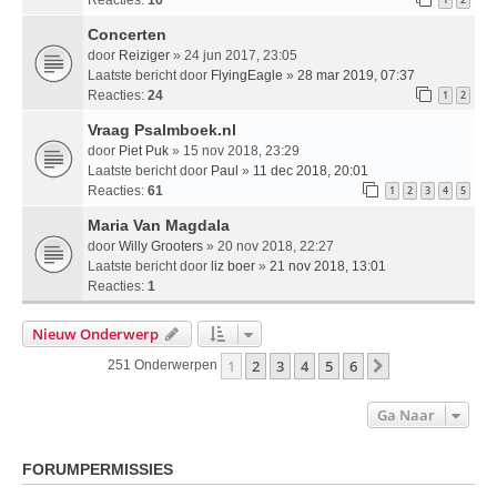
Concerten
door
Reiziger
» 24 jun 2017, 23:05
Laatste bericht door
FlyingEagle
»
28 mar 2019, 07:37
Reacties:
24
1
2
Vraag Psalmboek.nl
door
Piet Puk
» 15 nov 2018, 23:29
Laatste bericht door
Paul
»
11 dec 2018, 20:01
Reacties:
61
1
2
3
4
5
Maria Van Magdala
door
Willy Grooters
» 20 nov 2018, 22:27
Laatste bericht door
liz boer
»
21 nov 2018, 13:01
Reacties:
1
Nieuw Onderwerp
1
2
3
4
5
6
Volgende
251 Onderwerpen
Ga Naar
FORUMPERMISSIES