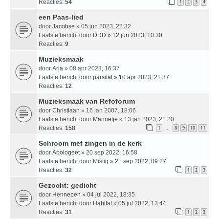
Reacties:
54
1
2
3
4
een Paas-lied
door
Jacobse
» 05 jun 2023, 22:32
Laatste bericht door
DDD
»
12 jun 2023, 10:30
Reacties:
9
Muzieksmaak
door
Arja
» 08 apr 2023, 16:37
Laatste bericht door
parsifal
»
10 apr 2023, 21:37
Reacties:
12
Muzieksmaak van Refoforum
door
Christiaan
» 16 jan 2007, 18:06
Laatste bericht door
Mannetje
»
13 jan 2023, 21:20
Reacties:
158
1
8
9
10
11
…
Schroom met zingen in de kerk
door
Apologeet
» 20 sep 2022, 16:58
Laatste bericht door
Mistig
»
21 sep 2022, 09:27
Reacties:
32
1
2
3
Gezocht: gedicht
door
Hennepen
» 04 jul 2022, 18:35
Laatste bericht door
Habitat
»
05 jul 2022, 13:44
Reacties:
31
1
2
3