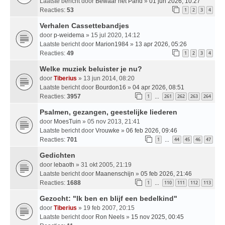
Laatste bericht door
Bewaar het Pand
»
01 jun 2026, 10:27
Reacties:
53
1
2
3
4
Verhalen Cassettebandjes
door
p-weidema
» 15 jul 2020, 14:12
Laatste bericht door
Marion1984
»
13 apr 2026, 05:26
Reacties:
49
1
2
3
4
Welke muziek beluister je nu?
door
Tiberius
» 13 jun 2014, 08:20
Laatste bericht door
Bourdon16
»
04 apr 2026, 08:51
Reacties:
3957
1
261
262
263
264
…
Psalmen, gezangen, geestelijke liederen
door
MoesTuin
» 05 nov 2013, 21:41
Laatste bericht door
Vrouwke
»
06 feb 2026, 09:46
Reacties:
701
1
44
45
46
47
…
Gedichten
door
lebaoth
» 31 okt 2005, 21:19
Laatste bericht door
Maanenschijn
»
05 feb 2026, 21:46
Reacties:
1688
1
110
111
112
113
…
Gezocht: "Ik ben en blijf een bedelkind"
door
Tiberius
» 19 feb 2007, 20:15
Laatste bericht door
Ron Neels
»
15 nov 2025, 00:45