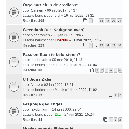
Orgelmuziek in de eredienst
door
Carsten
» 09 sep 2017, 17:37
Laatste bericht door
ejvl
»
16 mei 2022, 18:31
Reacties:
305
1
18
19
20
21
…
Weerklank (uit: Kerkgebouwen)
door
Moderamen
» 25 jan 2017, 19:45
Laatste bericht door
Tiberius
»
11 mei 2022, 14:59
Reacties:
229
1
13
14
15
16
…
Passion Bach te beluisteren?
door
jakobmarin
» 09 mar 2010, 11:18
Laatste bericht door
-DIA-
»
29 mar 2022, 00:04
Reacties:
80
1
2
3
4
5
6
Uit Sions Zalen
door
Marck
» 03 jan 2022, 18:21
Laatste bericht door
Marck
»
14 jan 2022, 11:02
Reacties:
15
1
2
Grappige gedichtjes
door
jakobmarin
» 14 jun 2006, 22:54
Laatste bericht door
Zita
»
24 jun 2021, 15:24
Reacties:
44
1
2
3
Muziek voor de lijdenstijd