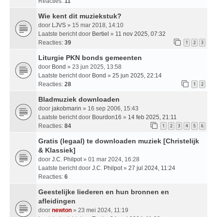
Reacties:
11
Wie kent dit muziekstuk?
door
LJVS
» 15 mar 2018, 14:10
Laatste bericht door
Bertiel
»
11 nov 2025, 07:32
Reacties:
39
1
2
3
Liturgie PKN bonds gemeenten
door
Bond
» 23 jun 2025, 13:58
Laatste bericht door
Bond
»
25 jun 2025, 22:14
Reacties:
28
1
2
Bladmuziek downloaden
door
jakobmarin
» 16 sep 2006, 15:43
Laatste bericht door
Bourdon16
»
14 feb 2025, 21:11
Reacties:
84
1
2
3
4
5
6
Gratis (legaal) te downloaden muziek [Christelijk
& Klassiek]
door
J.C. Philpot
» 01 mar 2024, 16:28
Laatste bericht door
J.C. Philpot
»
27 jul 2024, 11:24
Reacties:
6
Geestelijke liederen en hun bronnen en
afleidingen
door
newton
» 23 mei 2024, 11:19