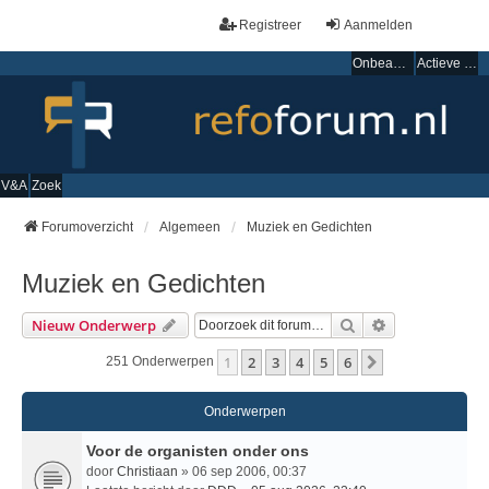
Registreer
Aanmelden
Onbeantwoorde onderwerpen
Actieve onderwerpen
V&A
Zoek
Forumoverzicht
Algemeen
Muziek en Gedichten
Muziek en Gedichten
Zoek
Uitgebreid Zo
Nieuw Onderwerp
1
2
3
4
5
6
Volgende
251 Onderwerpen
Onderwerpen
Voor de organisten onder ons
door
Christiaan
» 06 sep 2006, 00:37