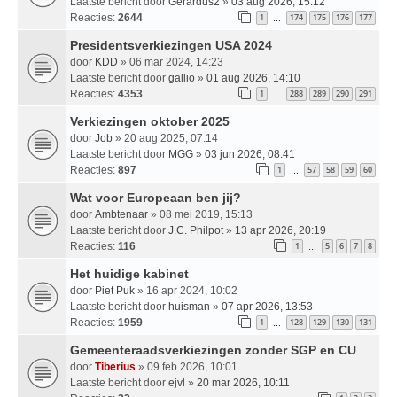
Laatste bericht door
Gerardus2
»
03 aug 2026, 15:12
Reacties:
2644
1
174
175
176
177
…
Presidentsverkiezingen USA 2024
door
KDD
» 06 mar 2024, 14:23
Laatste bericht door
gallio
»
01 aug 2026, 14:10
Reacties:
4353
1
288
289
290
291
…
Verkiezingen oktober 2025
door
Job
» 20 aug 2025, 07:14
Laatste bericht door
MGG
»
03 jun 2026, 08:41
Reacties:
897
1
57
58
59
60
…
Wat voor Europeaan ben jij?
door
Ambtenaar
» 08 mei 2019, 15:13
Laatste bericht door
J.C. Philpot
»
13 apr 2026, 20:19
Reacties:
116
1
5
6
7
8
…
Het huidige kabinet
door
Piet Puk
» 16 apr 2024, 10:02
Laatste bericht door
huisman
»
07 apr 2026, 13:53
Reacties:
1959
1
128
129
130
131
…
Gemeenteraadsverkiezingen zonder SGP en CU
door
Tiberius
» 09 feb 2026, 10:01
Laatste bericht door
ejvl
»
20 mar 2026, 10:11