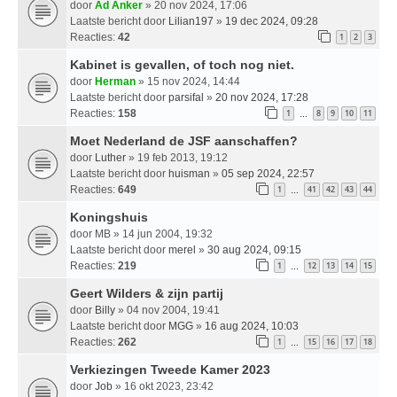
door
Ad Anker
» 20 nov 2024, 17:06
Laatste bericht door
Lilian197
»
19 dec 2024, 09:28
Reacties:
42
1
2
3
Kabinet is gevallen, of toch nog niet.
door
Herman
» 15 nov 2024, 14:44
Laatste bericht door
parsifal
»
20 nov 2024, 17:28
Reacties:
158
1
8
9
10
11
…
Moet Nederland de JSF aanschaffen?
door
Luther
» 19 feb 2013, 19:12
Laatste bericht door
huisman
»
05 sep 2024, 22:57
Reacties:
649
1
41
42
43
44
…
Koningshuis
door
MB
» 14 jun 2004, 19:32
Laatste bericht door
merel
»
30 aug 2024, 09:15
Reacties:
219
1
12
13
14
15
…
Geert Wilders & zijn partij
door
Billy
» 04 nov 2004, 19:41
Laatste bericht door
MGG
»
16 aug 2024, 10:03
Reacties:
262
1
15
16
17
18
…
Verkiezingen Tweede Kamer 2023
door
Job
» 16 okt 2023, 23:42