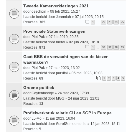
Tweede Kamerverkiezingen 2021
door
deschpin
» 08 feb 2021, 15:27
Laatste bericht door
Jeremiah
»
07 jul 2023, 20:15
Reacties:
365
1
22
23
24
25
…
Provinciale Statenverkiezingen
door
Piet Puk
» 07 feb 2019, 20:35
Laatste bericht door
merel
»
02 jun 2023, 18:18
Reacties:
871
1
56
57
58
59
…
Gaat BBB de verwachtingen van de kiezer
waarmaken?
door
Piet Puk
» 27 mar 2023, 13:02
Laatste bericht door
parsifal
»
06 mei 2023, 10:03
Reacties:
69
1
2
3
4
5
Groene politiek
door
Geytenbeekje
» 24 mar 2023, 17:39
Laatste bericht door
MGG
»
24 mar 2023, 22:01
Reacties:
13
Profielwerkstuk relatie CU en SGP in Europa
door
LJ-Mo
» 11 jan 2023, 16:04
Laatste bericht door
GerefGemeente-lid
»
12 jan 2023, 15:11
Reacties:
5