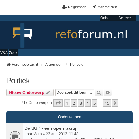
Registreer
Aanmelden
Onbeantwoorde onderwerpen
Actieve onderwerpen
V&A
Zoek
Forumoverzicht
Algemeen
Politiek
Politiek
Zoek
Uitgebreid Zo
Nieuw Onderwerp
Pagina
1
Van
15
1
2
3
4
5
15
Volgende
717 Onderwerpen
…
Onderwerpen
De SGP - een open partij
door
Mara
» 23 aug 2013, 11:48