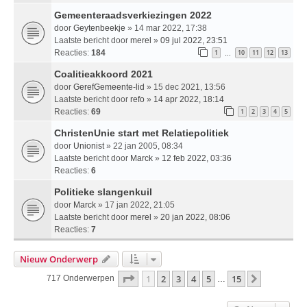
Gemeenteraadsverkiezingen 2022
door
Geytenbeekje
» 14 mar 2022, 17:38
Laatste bericht door
merel
»
09 jul 2022, 23:51
Reacties:
184
1
10
11
12
13
…
Coalitieakkoord 2021
door
GerefGemeente-lid
» 15 dec 2021, 13:56
Laatste bericht door
refo
»
14 apr 2022, 18:14
Reacties:
69
1
2
3
4
5
ChristenUnie start met Relatiepolitiek
door
Unionist
» 22 jan 2005, 08:34
Laatste bericht door
Marck
»
12 feb 2022, 03:36
Reacties:
6
Politieke slangenkuil
door
Marck
» 17 jan 2022, 21:05
Laatste bericht door
merel
»
20 jan 2022, 08:06
Reacties:
7
Nieuw Onderwerp
Pagina
1
Van
15
1
2
3
4
5
15
Volgende
717 Onderwerpen
…