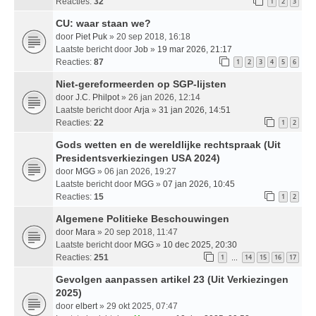
Reacties:
32
1
2
3
CU: waar staan we?
door
Piet Puk
» 20 sep 2018, 16:18
Laatste bericht door
Job
»
19 mar 2026, 21:17
Reacties:
87
1
2
3
4
5
6
Niet-gereformeerden op SGP-lijsten
door
J.C. Philpot
» 26 jan 2026, 12:14
Laatste bericht door
Arja
»
31 jan 2026, 14:51
Reacties:
22
1
2
Gods wetten en de wereldlijke rechtspraak (Uit
Presidentsverkiezingen USA 2024)
door
MGG
» 06 jan 2026, 19:27
Laatste bericht door
MGG
»
07 jan 2026, 10:45
Reacties:
15
1
2
Algemene Politieke Beschouwingen
door
Mara
» 20 sep 2018, 11:47
Laatste bericht door
MGG
»
10 dec 2025, 20:30
Reacties:
251
1
14
15
16
17
…
Gevolgen aanpassen artikel 23 (Uit Verkiezingen
2025)
door
elbert
» 29 okt 2025, 07:47