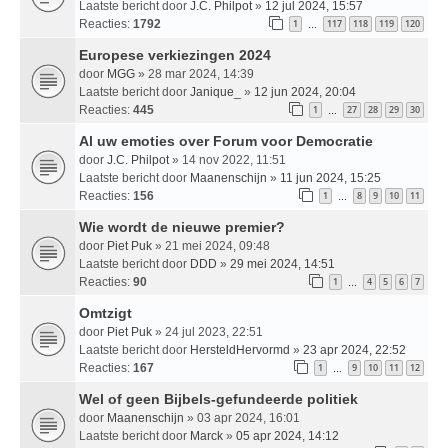
Laatste bericht door
J.C. Philpot
»
12 jul 2024, 15:57
Reacties:
1792
1
117
118
119
120
…
Europese verkiezingen 2024
door
MGG
» 28 mar 2024, 14:39
Laatste bericht door
Janique_
»
12 jun 2024, 20:04
Reacties:
445
1
27
28
29
30
…
Al uw emoties over Forum voor Democratie
door
J.C. Philpot
» 14 nov 2022, 11:51
Laatste bericht door
Maanenschijn
»
11 jun 2024, 15:25
Reacties:
156
1
8
9
10
11
…
Wie wordt de nieuwe premier?
door
Piet Puk
» 21 mei 2024, 09:48
Laatste bericht door
DDD
»
29 mei 2024, 14:51
Reacties:
90
1
4
5
6
7
…
Omtzigt
door
Piet Puk
» 24 jul 2023, 22:51
Laatste bericht door
HersteldHervormd
»
23 apr 2024, 22:52
Reacties:
167
1
9
10
11
12
…
Wel of geen Bijbels-gefundeerde politiek
door
Maanenschijn
» 03 apr 2024, 16:01
Laatste bericht door
Marck
»
05 apr 2024, 14:12