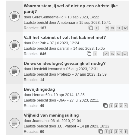
Waarom stem jij wel of niet op een christelijke
partij?
door
GerefGemeente-lid
» 13 sep 2023, 14:22
Laatste bericht door
Ambtenaar
»
15 sep 2023, 15:41
Reacties:
167
1
9
10
11
12
…
Valt het kabinet of valt het kabinet niet?
door
Piet Puk
» 07 jul 2023, 12:24
Laatste bericht door
parsifal
»
14 sep 2023, 15:05
Reacties:
846
1
54
55
56
57
…
De woke ideologie; gevaarlijk of nodig?
door
HersteldHervormd
» 05 aug 2023, 12:31
Laatste bericht door
Profesto
»
07 aug 2023, 12:59
Reacties:
14
Bevrijdingsdag
door
Herman60
» 19 apr 2014, 13:35
Laatste bericht door
-DIA-
»
27 jul 2023, 22:11
Reacties:
49
1
2
3
4
Vrijheid van meningsuiting
door
Joannah
» 06 okt 2010, 21:04
Laatste bericht door
J.C. Philpot
»
14 jul 2023, 18:22
Reacties:
60
1
2
3
4
5