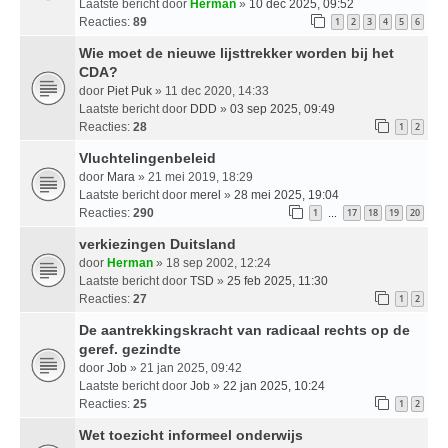
Laatste bericht door
Herman
»
10 dec 2025, 09:52
Reacties:
89
1
2
3
4
5
6
Wie moet de nieuwe lijsttrekker worden bij het
CDA?
door
Piet Puk
» 11 dec 2020, 14:33
Laatste bericht door
DDD
»
03 sep 2025, 09:49
Reacties:
28
1
2
Vluchtelingenbeleid
door
Mara
» 21 mei 2019, 18:29
Laatste bericht door
merel
»
28 mei 2025, 19:04
Reacties:
290
1
17
18
19
20
…
verkiezingen Duitsland
door
Herman
» 18 sep 2002, 12:24
Laatste bericht door
TSD
»
25 feb 2025, 11:30
Reacties:
27
1
2
De aantrekkingskracht van radicaal rechts op de
geref. gezindte
door
Job
» 21 jan 2025, 09:42
Laatste bericht door
Job
»
22 jan 2025, 10:24
Reacties:
25
1
2
Wet toezicht informeel onderwijs