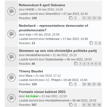
Referendum 6 april Oekraine
door
HHKtE
» 19 mar 2016, 14:29
Laatste bericht door
Simon0612
»
07 jan 2023, 22:42
Reacties:
198
1
11
12
13
14
…
Nederland – representatieve democratie of
postdemocratie?
door
Kaw
» 05 dec 2016, 15:59
Laatste bericht door
Ambtenaar
»
17 dec 2022, 14:30
Reacties:
23
1
2
Stemmen op een niet-christelijke politieke partij
door
HersteldHervormd
» 21 okt 2022, 15:15
Laatste bericht door
Geytenbeekje
»
08 nov 2022, 19:53
Reacties:
80
1
2
3
4
5
6
Thierry Baudet
door
Mara
» 21 mar 2019, 17:12
Laatste bericht door
J.C. Philpot
»
19 okt 2022, 13:44
Reacties:
329
1
19
20
21
22
…
Formatie nieuw kabinet 2021
door
Ad Anker
» 12 mei 2021, 13:19
Laatste bericht door
HersteldHervormd
»
06 okt 2022, 10:41
Reacties:
507
1
31
32
33
34
…