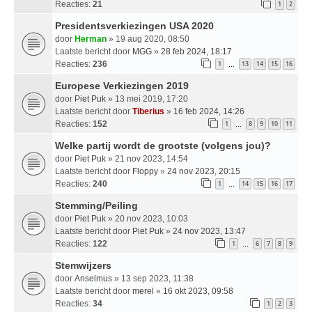
Reacties:
21
1
2
Presidentsverkiezingen USA 2020
door
Herman
» 19 aug 2020, 08:50
Laatste bericht door
MGG
»
28 feb 2024, 18:17
Reacties:
236
1
13
14
15
16
…
Europese Verkiezingen 2019
door
Piet Puk
» 13 mei 2019, 17:20
Laatste bericht door
Tiberius
»
16 feb 2024, 14:26
Reacties:
152
1
8
9
10
11
…
Welke partij wordt de grootste (volgens jou)?
door
Piet Puk
» 21 nov 2023, 14:54
Laatste bericht door
Floppy
»
24 nov 2023, 20:15
Reacties:
240
1
14
15
16
17
…
Stemming/Peiling
door
Piet Puk
» 20 nov 2023, 10:03
Laatste bericht door
Piet Puk
»
24 nov 2023, 13:47
Reacties:
122
1
6
7
8
9
…
Stemwijzers
door
Anselmus
» 13 sep 2023, 11:38
Laatste bericht door
merel
»
16 okt 2023, 09:58
Reacties:
34
1
2
3