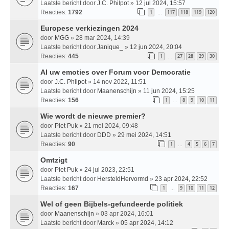
Laatste bericht door
J.C. Philpot
»
12 jul 2024, 15:57
Reacties:
1792
1
117
118
119
120
…
Europese verkiezingen 2024
door
MGG
» 28 mar 2024, 14:39
Laatste bericht door
Janique_
»
12 jun 2024, 20:04
Reacties:
445
1
27
28
29
30
…
Al uw emoties over Forum voor Democratie
door
J.C. Philpot
» 14 nov 2022, 11:51
Laatste bericht door
Maanenschijn
»
11 jun 2024, 15:25
Reacties:
156
1
8
9
10
11
…
Wie wordt de nieuwe premier?
door
Piet Puk
» 21 mei 2024, 09:48
Laatste bericht door
DDD
»
29 mei 2024, 14:51
Reacties:
90
1
4
5
6
7
…
Omtzigt
door
Piet Puk
» 24 jul 2023, 22:51
Laatste bericht door
HersteldHervormd
»
23 apr 2024, 22:52
Reacties:
167
1
9
10
11
12
…
Wel of geen Bijbels-gefundeerde politiek
door
Maanenschijn
» 03 apr 2024, 16:01
Laatste bericht door
Marck
»
05 apr 2024, 14:12