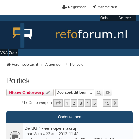
Registreer
Aanmelden
Onbeantwoorde onderwerpen
Actieve onderwerpen
V&A
Zoek
Forumoverzicht
Algemeen
Politiek
Politiek
Zoek
Uitgebreid Zo
Nieuw Onderwerp
Pagina
1
Van
15
1
2
3
4
5
15
Volgende
717 Onderwerpen
…
Onderwerpen
De SGP - een open partij
door
Mara
» 23 aug 2013, 11:48