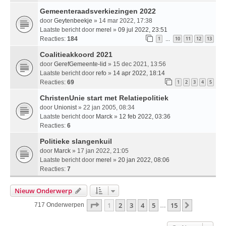
Gemeenteraadsverkiezingen 2022
door
Geytenbeekje
» 14 mar 2022, 17:38
Laatste bericht door
merel
»
09 jul 2022, 23:51
Reacties:
184
1
10
11
12
13
…
Coalitieakkoord 2021
door
GerefGemeente-lid
» 15 dec 2021, 13:56
Laatste bericht door
refo
»
14 apr 2022, 18:14
Reacties:
69
1
2
3
4
5
ChristenUnie start met Relatiepolitiek
door
Unionist
» 22 jan 2005, 08:34
Laatste bericht door
Marck
»
12 feb 2022, 03:36
Reacties:
6
Politieke slangenkuil
door
Marck
» 17 jan 2022, 21:05
Laatste bericht door
merel
»
20 jan 2022, 08:06
Reacties:
7
Nieuw Onderwerp
Pagina
1
Van
15
1
2
3
4
5
15
Volgende
717 Onderwerpen
…