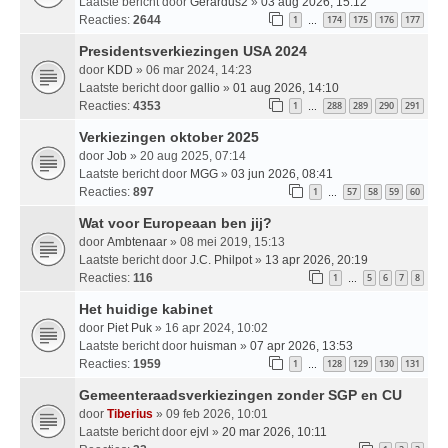
Laatste bericht door
Gerardus2
»
03 aug 2026, 15:12
Reacties:
2644
1
174
175
176
177
…
Presidentsverkiezingen USA 2024
door
KDD
» 06 mar 2024, 14:23
Laatste bericht door
gallio
»
01 aug 2026, 14:10
Reacties:
4353
1
288
289
290
291
…
Verkiezingen oktober 2025
door
Job
» 20 aug 2025, 07:14
Laatste bericht door
MGG
»
03 jun 2026, 08:41
Reacties:
897
1
57
58
59
60
…
Wat voor Europeaan ben jij?
door
Ambtenaar
» 08 mei 2019, 15:13
Laatste bericht door
J.C. Philpot
»
13 apr 2026, 20:19
Reacties:
116
1
5
6
7
8
…
Het huidige kabinet
door
Piet Puk
» 16 apr 2024, 10:02
Laatste bericht door
huisman
»
07 apr 2026, 13:53
Reacties:
1959
1
128
129
130
131
…
Gemeenteraadsverkiezingen zonder SGP en CU
door
Tiberius
» 09 feb 2026, 10:01
Laatste bericht door
ejvl
»
20 mar 2026, 10:11