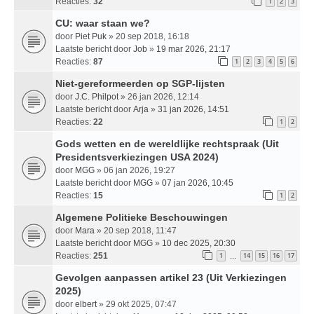
Reacties:
32
1
2
3
CU: waar staan we?
door
Piet Puk
» 20 sep 2018, 16:18
Laatste bericht door
Job
»
19 mar 2026, 21:17
Reacties:
87
1
2
3
4
5
6
Niet-gereformeerden op SGP-lijsten
door
J.C. Philpot
» 26 jan 2026, 12:14
Laatste bericht door
Arja
»
31 jan 2026, 14:51
Reacties:
22
1
2
Gods wetten en de wereldlijke rechtspraak (Uit
Presidentsverkiezingen USA 2024)
door
MGG
» 06 jan 2026, 19:27
Laatste bericht door
MGG
»
07 jan 2026, 10:45
Reacties:
15
1
2
Algemene Politieke Beschouwingen
door
Mara
» 20 sep 2018, 11:47
Laatste bericht door
MGG
»
10 dec 2025, 20:30
Reacties:
251
1
14
15
16
17
…
Gevolgen aanpassen artikel 23 (Uit Verkiezingen
2025)
door
elbert
» 29 okt 2025, 07:47