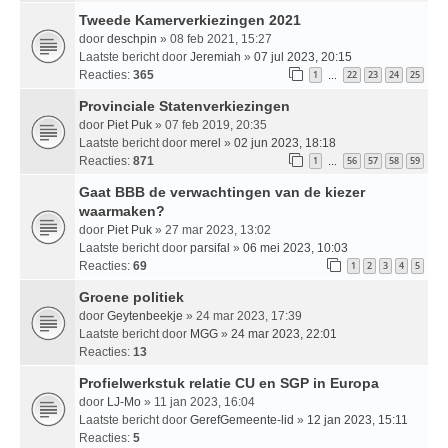
Tweede Kamerverkiezingen 2021
door
deschpin
» 08 feb 2021, 15:27
Laatste bericht door
Jeremiah
»
07 jul 2023, 20:15
Reacties:
365
1
22
23
24
25
…
Provinciale Statenverkiezingen
door
Piet Puk
» 07 feb 2019, 20:35
Laatste bericht door
merel
»
02 jun 2023, 18:18
Reacties:
871
1
56
57
58
59
…
Gaat BBB de verwachtingen van de kiezer
waarmaken?
door
Piet Puk
» 27 mar 2023, 13:02
Laatste bericht door
parsifal
»
06 mei 2023, 10:03
Reacties:
69
1
2
3
4
5
Groene politiek
door
Geytenbeekje
» 24 mar 2023, 17:39
Laatste bericht door
MGG
»
24 mar 2023, 22:01
Reacties:
13
Profielwerkstuk relatie CU en SGP in Europa
door
LJ-Mo
» 11 jan 2023, 16:04
Laatste bericht door
GerefGemeente-lid
»
12 jan 2023, 15:11
Reacties:
5