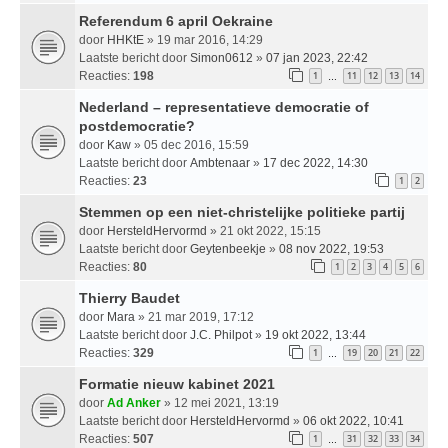
Referendum 6 april Oekraine
door
HHKtE
» 19 mar 2016, 14:29
Laatste bericht door
Simon0612
»
07 jan 2023, 22:42
Reacties:
198
1
11
12
13
14
…
Nederland – representatieve democratie of
postdemocratie?
door
Kaw
» 05 dec 2016, 15:59
Laatste bericht door
Ambtenaar
»
17 dec 2022, 14:30
Reacties:
23
1
2
Stemmen op een niet-christelijke politieke partij
door
HersteldHervormd
» 21 okt 2022, 15:15
Laatste bericht door
Geytenbeekje
»
08 nov 2022, 19:53
Reacties:
80
1
2
3
4
5
6
Thierry Baudet
door
Mara
» 21 mar 2019, 17:12
Laatste bericht door
J.C. Philpot
»
19 okt 2022, 13:44
Reacties:
329
1
19
20
21
22
…
Formatie nieuw kabinet 2021
door
Ad Anker
» 12 mei 2021, 13:19
Laatste bericht door
HersteldHervormd
»
06 okt 2022, 10:41
Reacties:
507
1
31
32
33
34
…