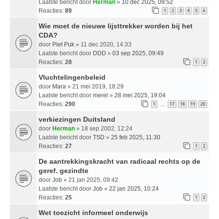
Laatste bericht door
Herman
»
10 dec 2025, 09:52
Reacties:
89
1
2
3
4
5
6
Wie moet de nieuwe lijsttrekker worden bij het
CDA?
door
Piet Puk
» 11 dec 2020, 14:33
Laatste bericht door
DDD
»
03 sep 2025, 09:49
Reacties:
28
1
2
Vluchtelingenbeleid
door
Mara
» 21 mei 2019, 18:29
Laatste bericht door
merel
»
28 mei 2025, 19:04
Reacties:
290
1
17
18
19
20
…
verkiezingen Duitsland
door
Herman
» 18 sep 2002, 12:24
Laatste bericht door
TSD
»
25 feb 2025, 11:30
Reacties:
27
1
2
De aantrekkingskracht van radicaal rechts op de
geref. gezindte
door
Job
» 21 jan 2025, 09:42
Laatste bericht door
Job
»
22 jan 2025, 10:24
Reacties:
25
1
2
Wet toezicht informeel onderwijs