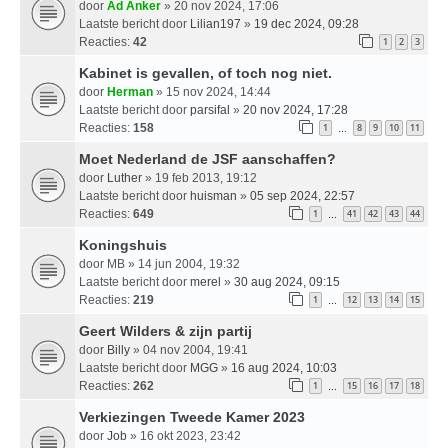
door
Ad Anker
» 20 nov 2024, 17:06
Laatste bericht door
Lilian197
»
19 dec 2024, 09:28
Reacties:
42
1
2
3
Kabinet is gevallen, of toch nog niet.
door
Herman
» 15 nov 2024, 14:44
Laatste bericht door
parsifal
»
20 nov 2024, 17:28
Reacties:
158
1
8
9
10
11
…
Moet Nederland de JSF aanschaffen?
door
Luther
» 19 feb 2013, 19:12
Laatste bericht door
huisman
»
05 sep 2024, 22:57
Reacties:
649
1
41
42
43
44
…
Koningshuis
door
MB
» 14 jun 2004, 19:32
Laatste bericht door
merel
»
30 aug 2024, 09:15
Reacties:
219
1
12
13
14
15
…
Geert Wilders & zijn partij
door
Billy
» 04 nov 2004, 19:41
Laatste bericht door
MGG
»
16 aug 2024, 10:03
Reacties:
262
1
15
16
17
18
…
Verkiezingen Tweede Kamer 2023
door
Job
» 16 okt 2023, 23:42