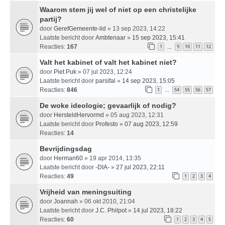
Waarom stem jij wel of niet op een christelijke
partij?
door
GerefGemeente-lid
» 13 sep 2023, 14:22
Laatste bericht door
Ambtenaar
»
15 sep 2023, 15:41
Reacties:
167
1
9
10
11
12
…
Valt het kabinet of valt het kabinet niet?
door
Piet Puk
» 07 jul 2023, 12:24
Laatste bericht door
parsifal
»
14 sep 2023, 15:05
Reacties:
846
1
54
55
56
57
…
De woke ideologie; gevaarlijk of nodig?
door
HersteldHervormd
» 05 aug 2023, 12:31
Laatste bericht door
Profesto
»
07 aug 2023, 12:59
Reacties:
14
Bevrijdingsdag
door
Herman60
» 19 apr 2014, 13:35
Laatste bericht door
-DIA-
»
27 jul 2023, 22:11
Reacties:
49
1
2
3
4
Vrijheid van meningsuiting
door
Joannah
» 06 okt 2010, 21:04
Laatste bericht door
J.C. Philpot
»
14 jul 2023, 18:22
Reacties:
60
1
2
3
4
5