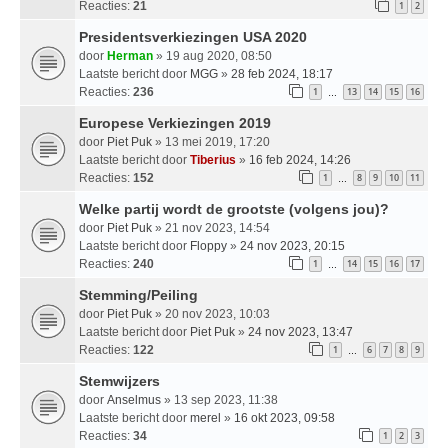
Reacties:
21
1
2
Presidentsverkiezingen USA 2020
door
Herman
» 19 aug 2020, 08:50
Laatste bericht door
MGG
»
28 feb 2024, 18:17
Reacties:
236
1
13
14
15
16
…
Europese Verkiezingen 2019
door
Piet Puk
» 13 mei 2019, 17:20
Laatste bericht door
Tiberius
»
16 feb 2024, 14:26
Reacties:
152
1
8
9
10
11
…
Welke partij wordt de grootste (volgens jou)?
door
Piet Puk
» 21 nov 2023, 14:54
Laatste bericht door
Floppy
»
24 nov 2023, 20:15
Reacties:
240
1
14
15
16
17
…
Stemming/Peiling
door
Piet Puk
» 20 nov 2023, 10:03
Laatste bericht door
Piet Puk
»
24 nov 2023, 13:47
Reacties:
122
1
6
7
8
9
…
Stemwijzers
door
Anselmus
» 13 sep 2023, 11:38
Laatste bericht door
merel
»
16 okt 2023, 09:58
Reacties:
34
1
2
3