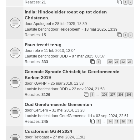
Reacties:
21
1
2
India: Hindoeleider roept op tot doden
Christenen.
door
Apologeet
» 28 feb 2025, 18:39
Laatste bericht door
Heidebloem
»
18 mar 2025, 13:39
Reacties:
15
1
2
Paus treedt terug
door
refo
» 11 feb 2013, 12:04
Laatste bericht door
DDD
»
07 mar 2025, 08:37
Reacties:
333
1
20
21
22
23
…
Generale Synode Christelijke Gereformeerde
Kerken 2019
door
KGPHP
» 25 mar 2019, 12:58
Laatste bericht door
DDD
»
22 nov 2024, 21:58
Reacties:
3126
1
206
207
208
209
…
Oud Gereformeerde Gemeenten
door
GerGem
» 31 mei 2014, 13:28
Laatste bericht door
GerefGemeente-lid
»
03 sep 2024, 22:51
Reacties:
245
1
14
15
16
17
…
Curatorium GGiN 2024
door
Refogast
» 27 mei 2024, 11:01