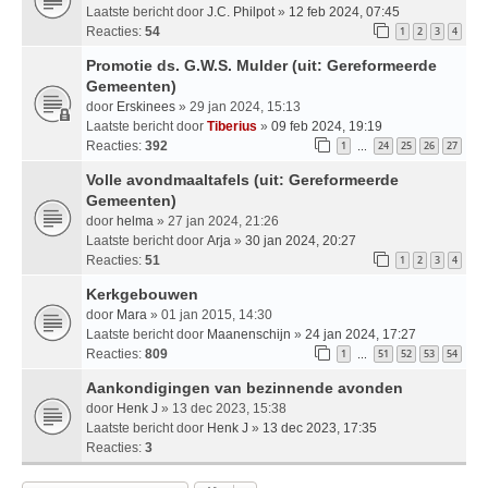
Laatste bericht door
J.C. Philpot
»
12 feb 2024, 07:45
Reacties:
54
1
2
3
4
Promotie ds. G.W.S. Mulder (uit: Gereformeerde
Gemeenten)
door
Erskinees
» 29 jan 2024, 15:13
Laatste bericht door
Tiberius
»
09 feb 2024, 19:19
Reacties:
392
1
24
25
26
27
…
Volle avondmaaltafels (uit: Gereformeerde
Gemeenten)
door
helma
» 27 jan 2024, 21:26
Laatste bericht door
Arja
»
30 jan 2024, 20:27
Reacties:
51
1
2
3
4
Kerkgebouwen
door
Mara
» 01 jan 2015, 14:30
Laatste bericht door
Maanenschijn
»
24 jan 2024, 17:27
Reacties:
809
1
51
52
53
54
…
Aankondigingen van bezinnende avonden
door
Henk J
» 13 dec 2023, 15:38
Laatste bericht door
Henk J
»
13 dec 2023, 17:35
Reacties:
3