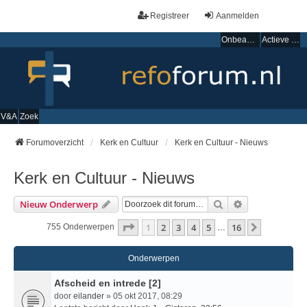
Registreer
Aanmelden
Onbeantwoorde onderwerpen
Actieve onderwerpen
V&A
Zoek
Forumoverzicht
Kerk en Cultuur
Kerk en Cultuur - Nieuws
Kerk en Cultuur - Nieuws
Zoek
Uitgebreid Zo
Nieuw Onderwerp
Pagina
1
Van
16
1
2
3
4
5
16
Volgende
755 Onderwerpen
…
Onderwerpen
Afscheid en intrede [2]
door
eilander
» 05 okt 2017, 08:29