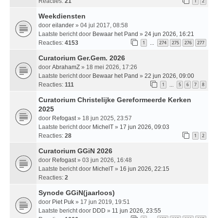
Reacties:
21
1
2
Weekdiensten
door
eilander
» 04 jul 2017, 08:58
Laatste bericht door
Bewaar het Pand
»
24 jun 2026, 16:21
Reacties:
4153
1
274
275
276
277
…
Curatorium Ger.Gem. 2026
door
AbrahamZ
» 18 mei 2026, 17:26
Laatste bericht door
Bewaar het Pand
»
22 jun 2026, 09:00
Reacties:
111
1
5
6
7
8
…
Curatorium Christelijke Gereformeerde Kerken
2025
door
Refogast
» 18 jun 2025, 23:57
Laatste bericht door
MichelT
»
17 jun 2026, 09:03
Reacties:
28
1
2
Curatorium GGiN 2026
door
Refogast
» 03 jun 2026, 16:48
Laatste bericht door
MichelT
»
16 jun 2026, 22:15
Reacties:
2
Synode GGiN(jaarloos)
door
Piet Puk
» 17 jun 2019, 19:51
Laatste bericht door
DDD
»
11 jun 2026, 23:55