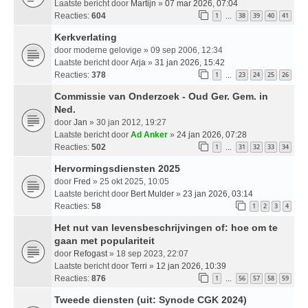
Laatste bericht door
Martijn
»
07 mar 2026, 07:04
Reacties:
604
1
38
39
40
41
…
Kerkverlating
door
moderne gelovige
» 09 sep 2006, 12:34
Laatste bericht door
Arja
»
31 jan 2026, 15:42
Reacties:
378
1
23
24
25
26
…
Commissie van Onderzoek - Oud Ger. Gem. in
Ned.
door
Jan
» 30 jan 2012, 19:27
Laatste bericht door
Ad Anker
»
24 jan 2026, 07:28
Reacties:
502
1
31
32
33
34
…
Hervormingsdiensten 2025
door
Fred
» 25 okt 2025, 10:05
Laatste bericht door
Bert Mulder
»
23 jan 2026, 03:14
Reacties:
58
1
2
3
4
Het nut van levensbeschrijvingen of: hoe om te
gaan met populariteit
door
Refogast
» 18 sep 2023, 22:07
Laatste bericht door
Terri
»
12 jan 2026, 10:39
Reacties:
876
1
56
57
58
59
…
Tweede diensten (uit: Synode CGK 2024)