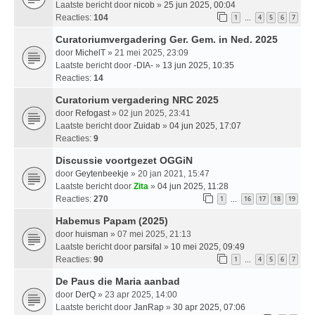
Laatste bericht door
nicob
»
25 jun 2025, 00:04
Reacties:
104
1
4
5
6
7
…
Curatoriumvergadering Ger. Gem. in Ned. 2025
door
MichelT
» 21 mei 2025, 23:09
Laatste bericht door
-DIA-
»
13 jun 2025, 10:35
Reacties:
14
Curatorium vergadering NRC 2025
door
Refogast
» 02 jun 2025, 23:41
Laatste bericht door
Zuidab
»
04 jun 2025, 17:07
Reacties:
9
Discussie voortgezet OGGiN
door
Geytenbeekje
» 20 jan 2021, 15:47
Laatste bericht door
Zita
»
04 jun 2025, 11:28
Reacties:
270
1
16
17
18
19
…
Habemus Papam (2025)
door
huisman
» 07 mei 2025, 21:13
Laatste bericht door
parsifal
»
10 mei 2025, 09:49
Reacties:
90
1
4
5
6
7
…
De Paus die Maria aanbad
door
DerQ
» 23 apr 2025, 14:00
Laatste bericht door
JanRap
»
30 apr 2025, 07:06