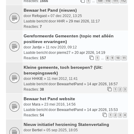
Reacties:
1666
1
109
110
111
112
…
Bewaar het Pand (nieuws)
door
Refogast
» 07 dec 2022, 13:25
Laatste bericht door
HHR
»
29 mei 2026, 11:17
Reacties:
7
Gereformeerde Gemeenten (topic met alléén
positieve ervaringen)
door
Jantje
» 11 nov 2020, 09:12
Laatste bericht door
pierre27
»
20 apr 2026, 14:19
Reacties:
157
1
8
9
10
11
…
Kleine gemeente, toch beroepen? (Uit:
beroepingswerk)
door
HHKtE
» 11 mei 2012, 11:41
Laatste bericht door
BewaarhetPand
»
14 apr 2026, 16:57
Reacties:
38
1
2
3
Bewaar het Pand website
door
Mara
» 23 mei 2016, 14:56
Laatste bericht door
BewaarhetPand
»
14 apr 2026, 15:53
Reacties:
54
1
2
3
4
Nieuw initiatief herziening Statenvertaling
door
Bertiel
» 05 sep 2025, 18:05