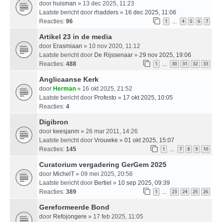
door
huisman
» 13 dec 2025, 11:23
Laatste bericht door
rhadders
»
16 dec 2025, 11:06
Reacties:
96
1
4
5
6
7
…
Artikel 23 in de media
door
Erasmiaan
» 10 nov 2020, 11:12
Laatste bericht door
De Rijssenaar
»
29 nov 2025, 19:06
Reacties:
488
1
30
31
32
33
…
Anglicaanse Kerk
door
Herman
» 16 okt 2025, 21:52
Laatste bericht door
Profesto
»
17 okt 2025, 10:05
Reacties:
4
Digibron
door
keesjanm
» 26 mar 2011, 14:26
Laatste bericht door
Vrouwke
»
01 okt 2025, 15:07
Reacties:
145
1
7
8
9
10
…
Curatorium vergadering GerGem 2025
door
MichelT
» 09 mei 2025, 20:56
Laatste bericht door
Bertiel
»
10 sep 2025, 09:39
Reacties:
389
1
23
24
25
26
…
Gereformeerde Bond
door
Refojongere
» 17 feb 2025, 11:05