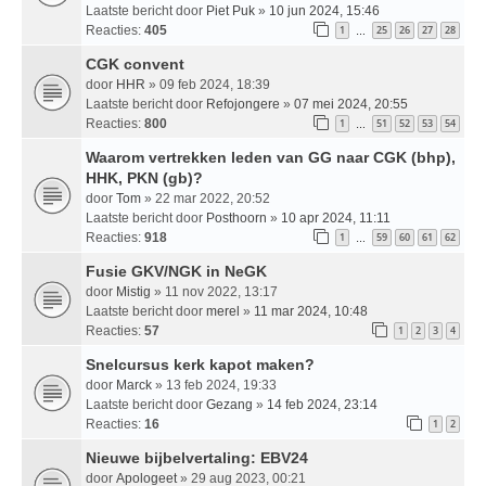
Laatste bericht door
Piet Puk
»
10 jun 2024, 15:46
Reacties:
405
1
25
26
27
28
…
CGK convent
door
HHR
» 09 feb 2024, 18:39
Laatste bericht door
Refojongere
»
07 mei 2024, 20:55
Reacties:
800
1
51
52
53
54
…
Waarom vertrekken leden van GG naar CGK (bhp),
HHK, PKN (gb)?
door
Tom
» 22 mar 2022, 20:52
Laatste bericht door
Posthoorn
»
10 apr 2024, 11:11
Reacties:
918
1
59
60
61
62
…
Fusie GKV/NGK in NeGK
door
Mistig
» 11 nov 2022, 13:17
Laatste bericht door
merel
»
11 mar 2024, 10:48
Reacties:
57
1
2
3
4
Snelcursus kerk kapot maken?
door
Marck
» 13 feb 2024, 19:33
Laatste bericht door
Gezang
»
14 feb 2024, 23:14
Reacties:
16
1
2
Nieuwe bijbelvertaling: EBV24
door
Apologeet
» 29 aug 2023, 00:21