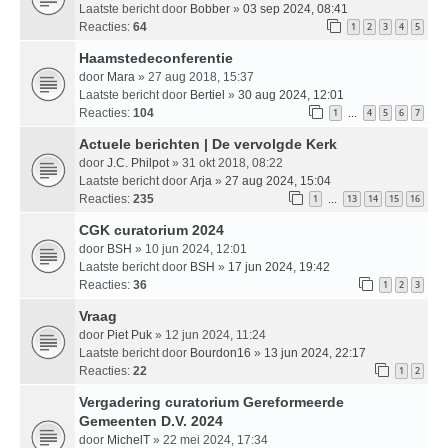
Laatste bericht door
Bobber
»
03 sep 2024, 08:41
Reacties:
64
1
2
3
4
5
Haamstedeconferentie
door
Mara
» 27 aug 2018, 15:37
Laatste bericht door
Bertiel
»
30 aug 2024, 12:01
Reacties:
104
1
4
5
6
7
…
Actuele berichten | De vervolgde Kerk
door
J.C. Philpot
» 31 okt 2018, 08:22
Laatste bericht door
Arja
»
27 aug 2024, 15:04
Reacties:
235
1
13
14
15
16
…
CGK curatorium 2024
door
BSH
» 10 jun 2024, 12:01
Laatste bericht door
BSH
»
17 jun 2024, 19:42
Reacties:
36
1
2
3
Vraag
door
Piet Puk
» 12 jun 2024, 11:24
Laatste bericht door
Bourdon16
»
13 jun 2024, 22:17
Reacties:
22
1
2
Vergadering curatorium Gereformeerde
Gemeenten D.V. 2024
door
MichelT
» 22 mei 2024, 17:34