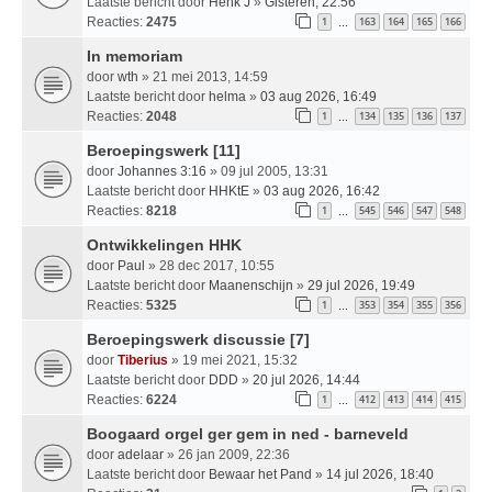
Laatste bericht door
Henk J
»
Gisteren, 22:56
Reacties:
2475
1
163
164
165
166
…
In memoriam
door
wth
» 21 mei 2013, 14:59
Laatste bericht door
helma
»
03 aug 2026, 16:49
Reacties:
2048
1
134
135
136
137
…
Beroepingswerk [11]
door
Johannes 3:16
» 09 jul 2005, 13:31
Laatste bericht door
HHKtE
»
03 aug 2026, 16:42
Reacties:
8218
1
545
546
547
548
…
Ontwikkelingen HHK
door
Paul
» 28 dec 2017, 10:55
Laatste bericht door
Maanenschijn
»
29 jul 2026, 19:49
Reacties:
5325
1
353
354
355
356
…
Beroepingswerk discussie [7]
door
Tiberius
» 19 mei 2021, 15:32
Laatste bericht door
DDD
»
20 jul 2026, 14:44
Reacties:
6224
1
412
413
414
415
…
Boogaard orgel ger gem in ned - barneveld
door
adelaar
» 26 jan 2009, 22:36
Laatste bericht door
Bewaar het Pand
»
14 jul 2026, 18:40