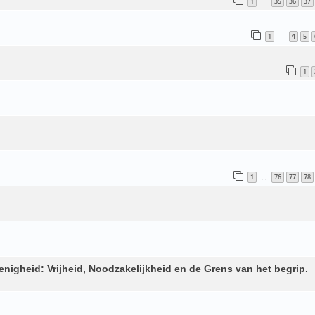
1
35
36
37
…
1
4
5
…
1
1
76
77
78
…
enigheid: Vrijheid, Noodzakelijkheid en de Grens van het begrip.