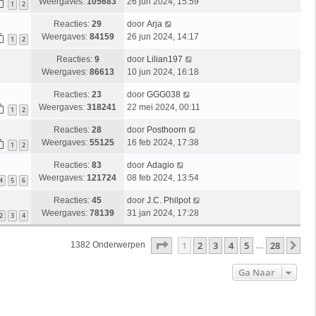
Weergaves:
105683
26 jun 2024, 15:59
1
2
Reacties:
29
door
Arja
Weergaves:
84159
26 jun 2024, 14:17
1
2
Reacties:
9
door
Lilian197
Weergaves:
86613
10 jun 2024, 16:18
Reacties:
23
door
GGG038
Weergaves:
318241
22 mei 2024, 00:11
1
2
Reacties:
28
door
Posthoorn
Weergaves:
55125
16 feb 2024, 17:38
1
2
Reacties:
83
door
Adagio
Weergaves:
121724
08 feb 2024, 13:54
4
5
6
Reacties:
45
door
J.C. Philpot
Weergaves:
78139
31 jan 2024, 17:28
2
3
4
Pagina
1
Van
28
1
2
3
4
5
28
Vo
1382 Onderwerpen
…
Ga Naar