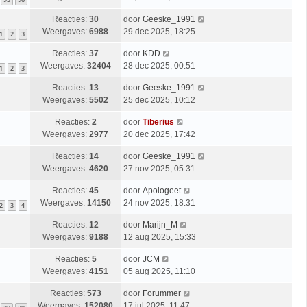
Reacties:
30
door
Geeske_1991
Weergaves:
6988
29 dec 2025, 18:25
1
2
3
Reacties:
37
door
KDD
Weergaves:
32404
28 dec 2025, 00:51
1
2
3
Reacties:
13
door
Geeske_1991
Weergaves:
5502
25 dec 2025, 10:12
Reacties:
2
door
Tiberius
Weergaves:
2977
20 dec 2025, 17:42
Reacties:
14
door
Geeske_1991
Weergaves:
4620
27 nov 2025, 05:31
Reacties:
45
door
Apologeet
Weergaves:
14150
24 nov 2025, 18:31
2
3
4
Reacties:
12
door
Marijn_M
Weergaves:
9188
12 aug 2025, 15:33
Reacties:
5
door
JCM
Weergaves:
4151
05 aug 2025, 11:10
Reacties:
573
door
Forummer
Weergaves:
152080
17 jul 2025, 11:47