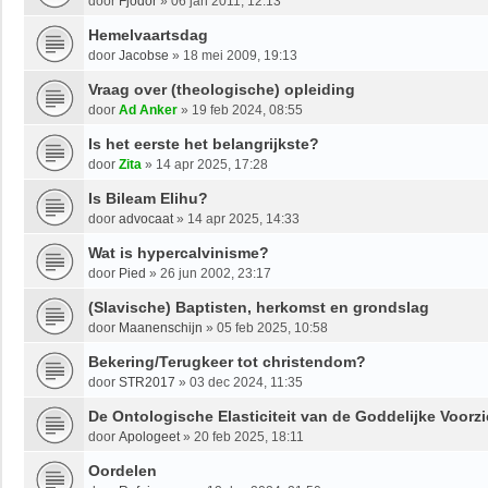
door
Fjodor
»
06 jan 2011, 12:13
Hemelvaartsdag
door
Jacobse
»
18 mei 2009, 19:13
Vraag over (theologische) opleiding
door
Ad Anker
»
19 feb 2024, 08:55
Is het eerste het belangrijkste?
door
Zita
»
14 apr 2025, 17:28
Is Bileam Elihu?
door
advocaat
»
14 apr 2025, 14:33
Wat is hypercalvinisme?
door
Pied
»
26 jun 2002, 23:17
(Slavische) Baptisten, herkomst en grondslag
door
Maanenschijn
»
05 feb 2025, 10:58
Bekering/Terugkeer tot christendom?
door
STR2017
»
03 dec 2024, 11:35
De Ontologische Elasticiteit van de Goddelijke Voorzi
door
Apologeet
»
20 feb 2025, 18:11
Oordelen