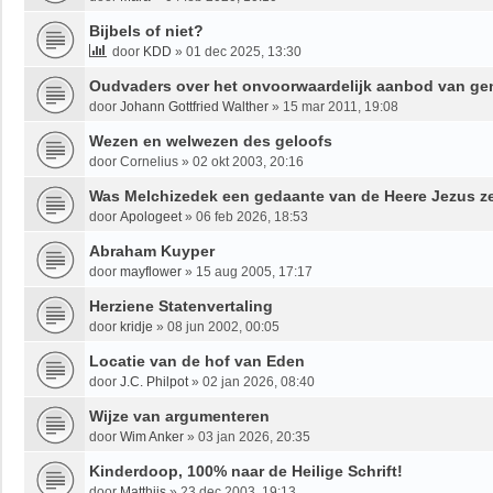
Bijbels of niet?
door
KDD
»
01 dec 2025, 13:30
Oudvaders over het onvoorwaardelijk aanbod van g
door
Johann Gottfried Walther
»
15 mar 2011, 19:08
Wezen en welwezen des geloofs
door
Cornelius
»
02 okt 2003, 20:16
Was Melchizedek een gedaante van de Heere Jezus ze
door
Apologeet
»
06 feb 2026, 18:53
Abraham Kuyper
door
mayflower
»
15 aug 2005, 17:17
Herziene Statenvertaling
door
kridje
»
08 jun 2002, 00:05
Locatie van de hof van Eden
door
J.C. Philpot
»
02 jan 2026, 08:40
Wijze van argumenteren
door
Wim Anker
»
03 jan 2026, 20:35
Kinderdoop, 100% naar de Heilige Schrift!
door
Matthijs
»
23 dec 2003, 19:13