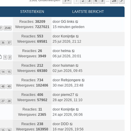
Pagina
1
Van
28
1
2
3
4
5
28
Vo
1382 Onderwerpen
…
STATISTIEKEN
LAATSTE BERICHT
Reacties:
38209
door
GG links
Weergaves:
7227021
15 minuten geleden
7
2548
Reacties:
553
door
Konijntje
Weergaves:
69581
25 jul 2026, 21:12
36
37
Reacties:
26
door
helma
Weergaves:
3949
06 jul 2026, 20:01
1
2
Reacties:
212
door
huisman
Weergaves:
69380
02 jun 2026, 09:45
14
15
Reacties:
734
door
Refojongere
Weergaves:
102406
30 mei 2026, 23:48
48
49
Reacties:
406
door
pierre27
Weergaves:
57902
28 apr 2026, 11:10
27
28
Reacties:
11
door
Konijntje
Weergaves:
2365
24 apr 2026, 06:06
Reacties:
238
door
DDD
Weergaves:
163950
16 mar 2026, 19:56
15
16