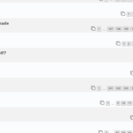
1
enade
1
107
108
109
1
…
1
2
lf?
1
241
242
243
2
…
1
9
10
11
…
1
92
93
94