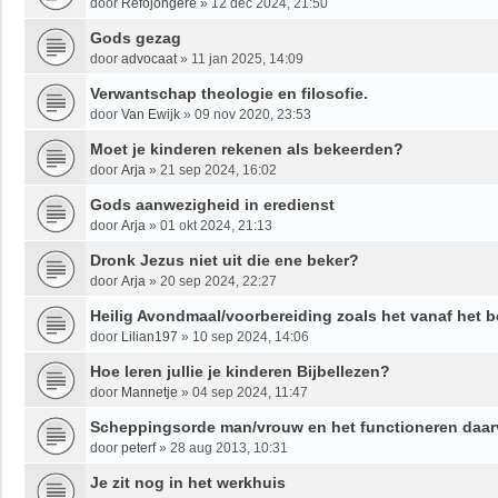
door
Refojongere
»
12 dec 2024, 21:50
Gods gezag
door
advocaat
»
11 jan 2025, 14:09
Verwantschap theologie en filosofie.
door
Van Ewijk
»
09 nov 2020, 23:53
Moet je kinderen rekenen als bekeerden?
door
Arja
»
21 sep 2024, 16:02
Gods aanwezigheid in eredienst
door
Arja
»
01 okt 2024, 21:13
Dronk Jezus niet uit die ene beker?
door
Arja
»
20 sep 2024, 22:27
Heilig Avondmaal/voorbereiding zoals het vanaf het b
door
Lilian197
»
10 sep 2024, 14:06
Hoe leren jullie je kinderen Bijbellezen?
door
Mannetje
»
04 sep 2024, 11:47
Scheppingsorde man/vrouw en het functioneren daa
door
peterf
»
28 aug 2013, 10:31
Je zit nog in het werkhuis