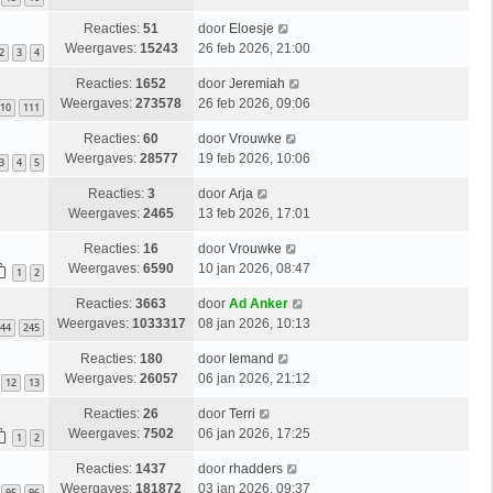
Reacties:
51
door
Eloesje
Weergaves:
15243
26 feb 2026, 21:00
2
3
4
Reacties:
1652
door
Jeremiah
Weergaves:
273578
26 feb 2026, 09:06
10
111
Reacties:
60
door
Vrouwke
Weergaves:
28577
19 feb 2026, 10:06
3
4
5
Reacties:
3
door
Arja
Weergaves:
2465
13 feb 2026, 17:01
Reacties:
16
door
Vrouwke
Weergaves:
6590
10 jan 2026, 08:47
1
2
Reacties:
3663
door
Ad Anker
Weergaves:
1033317
08 jan 2026, 10:13
44
245
Reacties:
180
door
Iemand
Weergaves:
26057
06 jan 2026, 21:12
12
13
Reacties:
26
door
Terri
Weergaves:
7502
06 jan 2026, 17:25
1
2
Reacties:
1437
door
rhadders
Weergaves:
181872
03 jan 2026, 09:37
95
96