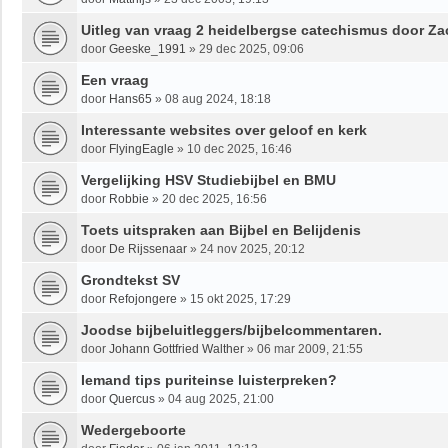
Uitleg van vraag 2 heidelbergse catechismus door Za
door
Geeske_1991
»
29 dec 2025, 09:06
Een vraag
door
Hans65
»
08 aug 2024, 18:18
Interessante websites over geloof en kerk
door
FlyingEagle
»
10 dec 2025, 16:46
Vergelijking HSV Studiebijbel en BMU
door
Robbie
»
20 dec 2025, 16:56
Toets uitspraken aan Bijbel en Belijdenis
door
De Rijssenaar
»
24 nov 2025, 20:12
Grondtekst SV
door
Refojongere
»
15 okt 2025, 17:29
Joodse bijbeluitleggers/bijbelcommentaren.
door
Johann Gottfried Walther
»
06 mar 2009, 21:55
Iemand tips puriteinse luisterpreken?
door
Quercus
»
04 aug 2025, 21:00
Wedergeboorte