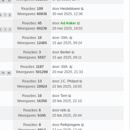
38
39
Reacties:
109
door
Heidebloem
Weergaves:
60836
30 mei 2025, 12:36
6
7
8
Reacties:
45
door
Ad Anker
Weergaves:
60236
20 mei 2025, 19:02
2
3
4
Reacties:
10
door
-DIA-
Weergaves:
12465
15 apr 2025, 09:24
Reacties:
3
door
Bertiel
Weergaves:
5557
15 apr 2025, 09:11
Reacties:
1187
door
-DIA-
Weergaves:
501298
20 mar 2025, 21:33
79
80
Reacties:
13
door
J.C. Philpot
Weergaves:
10924
22 feb 2025, 19:05
Reacties:
10
door
Terri
Weergaves:
16350
20 feb 2025, 22:10
Reacties:
6
door
refo
Weergaves:
6345
20 feb 2025, 20:44
Reacties:
8
door
Refojongere