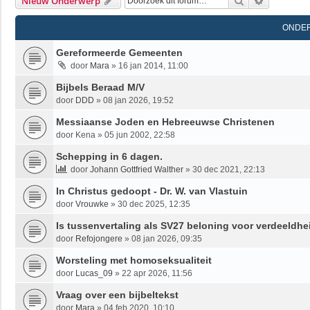
Zoek
Uitgebrei
Nieuw Onderwerp
ONDE
Gereformeerde Gemeenten
door
Mara
»
16 jan 2014, 11:00
Bijbels Beraad M/V
door
DDD
»
08 jan 2026, 19:52
Messiaanse Joden en Hebreeuwse Christenen
door
Kena
»
05 jun 2002, 22:58
Schepping in 6 dagen.
door
Johann Gottfried Walther
»
30 dec 2021, 22:13
In Christus gedoopt - Dr. W. van Vlastuin
door
Vrouwke
»
30 dec 2025, 12:35
Is tussenvertaling als SV27 beloning voor verdeeldhei
door
Refojongere
»
08 jan 2026, 09:35
Worsteling met homoseksualiteit
door
Lucas_09
»
22 apr 2026, 11:56
Vraag over een bijbeltekst
door
Mara
»
04 feb 2020, 10:10