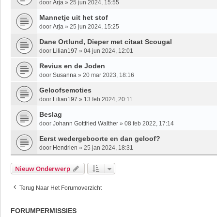
door
Arja
»
25 jun 2024, 15:55
Mannetje uit het stof
door
Arja
»
25 jun 2024, 15:25
Dane Ortlund, Dieper met citaat Scougal
door
Lilian197
»
04 jun 2024, 12:01
Revius en de Joden
door
Susanna
»
20 mar 2023, 18:16
Geloofsemoties
door
Lilian197
»
13 feb 2024, 20:11
Beslag
door
Johann Gottfried Walther
»
08 feb 2022, 17:14
Eerst wedergeboorte en dan geloof?
door
Hendrien
»
25 jan 2024, 18:31
Nieuw Onderwerp
Terug Naar Het Forumoverzicht
FORUMPERMISSIES