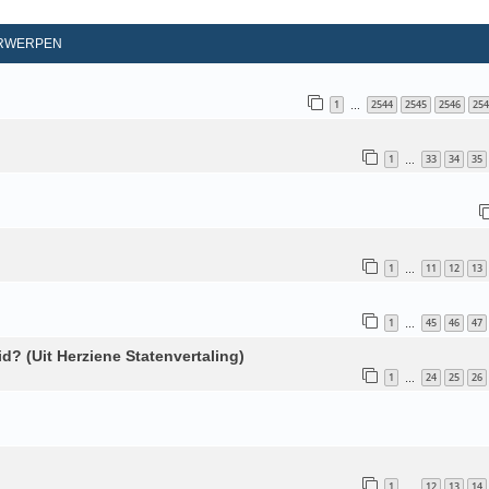
d Zoeken
RWERPEN
1
2544
2545
2546
254
…
1
33
34
35
…
1
11
12
13
…
1
45
46
47
…
d? (Uit Herziene Statenvertaling)
1
24
25
26
…
1
12
13
14
…