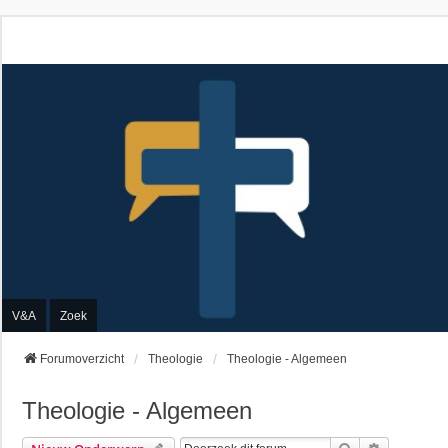
V&A
Zoek
Forumoverzicht
Theologie
Theologie - Algemeen
Theologie - Algemeen