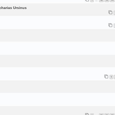
…
charias Ursinus
1