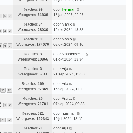
Weergaves:
9813
22 jan 2025, 17:48
Reacties:
99
door
Herman
Weergaves:
51838
15 jan 2025, 22:25
5
6
7
Reacties:
34
door
Marck
Weergaves:
28030
16 okt 2024, 18:28
1
2
3
Reacties:
90
door
Marco
Weergaves:
174076
02 okt 2024, 09:40
5
6
7
Reacties:
3
door
Maanenschijn
Weergaves:
10866
01 okt 2024, 23:34
Reacties:
3
door
Arja
Weergaves:
6733
21 sep 2024, 15:30
Reacties:
169
door
Arja
Weergaves:
97369
16 sep 2024, 11:11
11
12
Reacties:
20
door
Ararat
Weergaves:
21781
07 sep 2024, 09:33
1
2
Reacties:
321
door
huisman
Weergaves:
160343
19 jul 2024, 18:45
21
22
Reacties:
21
door
Arja