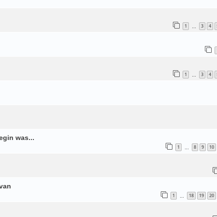
1
3
4
…
1
3
4
…
egin was...
1
8
9
10
…
rvan
1
18
19
20
…