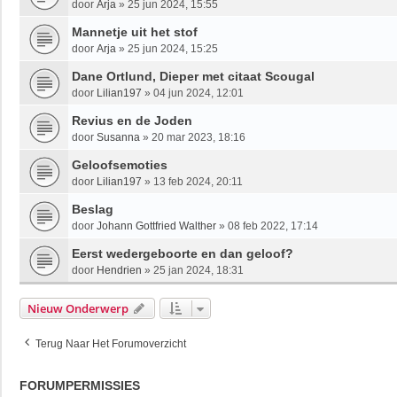
door
Arja
»
25 jun 2024, 15:55
Mannetje uit het stof
door
Arja
»
25 jun 2024, 15:25
Dane Ortlund, Dieper met citaat Scougal
door
Lilian197
»
04 jun 2024, 12:01
Revius en de Joden
door
Susanna
»
20 mar 2023, 18:16
Geloofsemoties
door
Lilian197
»
13 feb 2024, 20:11
Beslag
door
Johann Gottfried Walther
»
08 feb 2022, 17:14
Eerst wedergeboorte en dan geloof?
door
Hendrien
»
25 jan 2024, 18:31
Nieuw Onderwerp
Terug Naar Het Forumoverzicht
FORUMPERMISSIES