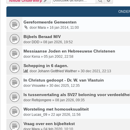
Zoek
Uitgebrei
Nieuw Onderwerp
ONDE
Gereformeerde Gemeenten
door
Mara
»
16 jan 2014, 11:00
Bijbels Beraad M/V
door
DDD
»
08 jan 2026, 19:52
Messiaanse Joden en Hebreeuwse Christenen
door
Kena
»
05 jun 2002, 22:58
Schepping in 6 dagen.
door
Johann Gottfried Walther
»
30 dec 2021, 22:13
In Christus gedoopt - Dr. W. van Vlastuin
door
Vrouwke
»
30 dec 2025, 12:35
Is tussenvertaling als SV27 beloning voor verdeeldhei
door
Refojongere
»
08 jan 2026, 09:35
Worsteling met homoseksualiteit
door
Lucas_09
»
22 apr 2026, 11:56
Vraag over een bijbeltekst
door
Mara
»
04 feb 2020, 10:10