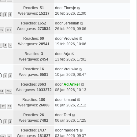
Reacties:
51
door
Eloesje
Weergaves:
15217
26 feb 2026, 21:00
2
3
4
Reacties:
1652
door
Jeremiah
Weergaves:
273534
26 feb 2026, 09:06
10
111
Reacties:
60
door
Vrouwke
Weergaves:
28541
19 feb 2026, 10:06
3
4
5
Reacties:
3
door
Arja
Weergaves:
2454
13 feb 2026, 17:01
Reacties:
16
door
Vrouwke
Weergaves:
6581
10 jan 2026, 08:47
1
2
Reacties:
3663
door
Ad Anker
Weergaves:
1033272
08 jan 2026, 10:13
44
245
Reacties:
180
door
Iemand
Weergaves:
26008
06 jan 2026, 21:12
12
13
Reacties:
26
door
Terri
Weergaves:
7482
06 jan 2026, 17:25
1
2
Reacties:
1437
door
rhadders
Weergaves:
181827
03 jan 2026, 09:37
95
96