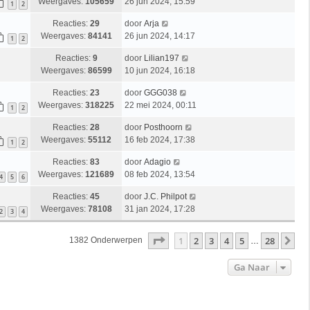
Weergaves:
105659
26 jun 2024, 15:59
1
2
Reacties:
29
door
Arja
Weergaves:
84141
26 jun 2024, 14:17
1
2
Reacties:
9
door
Lilian197
Weergaves:
86599
10 jun 2024, 16:18
Reacties:
23
door
GGG038
Weergaves:
318225
22 mei 2024, 00:11
1
2
Reacties:
28
door
Posthoorn
Weergaves:
55112
16 feb 2024, 17:38
1
2
Reacties:
83
door
Adagio
Weergaves:
121689
08 feb 2024, 13:54
4
5
6
Reacties:
45
door
J.C. Philpot
Weergaves:
78108
31 jan 2024, 17:28
2
3
4
Pagina
1
Van
28
1
2
3
4
5
28
Vo
1382 Onderwerpen
…
Ga Naar