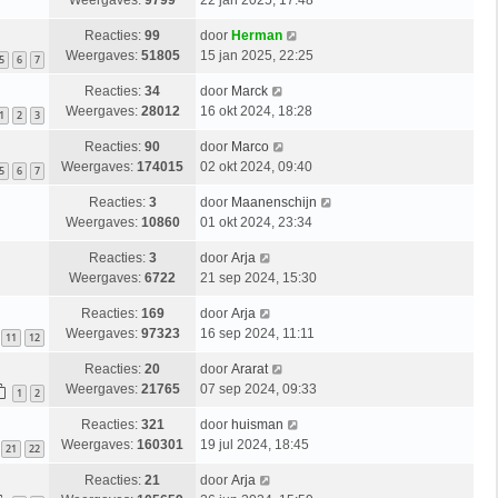
Weergaves:
9799
22 jan 2025, 17:48
Reacties:
99
door
Herman
Weergaves:
51805
15 jan 2025, 22:25
5
6
7
Reacties:
34
door
Marck
Weergaves:
28012
16 okt 2024, 18:28
1
2
3
Reacties:
90
door
Marco
Weergaves:
174015
02 okt 2024, 09:40
5
6
7
Reacties:
3
door
Maanenschijn
Weergaves:
10860
01 okt 2024, 23:34
Reacties:
3
door
Arja
Weergaves:
6722
21 sep 2024, 15:30
Reacties:
169
door
Arja
Weergaves:
97323
16 sep 2024, 11:11
11
12
Reacties:
20
door
Ararat
Weergaves:
21765
07 sep 2024, 09:33
1
2
Reacties:
321
door
huisman
Weergaves:
160301
19 jul 2024, 18:45
21
22
Reacties:
21
door
Arja