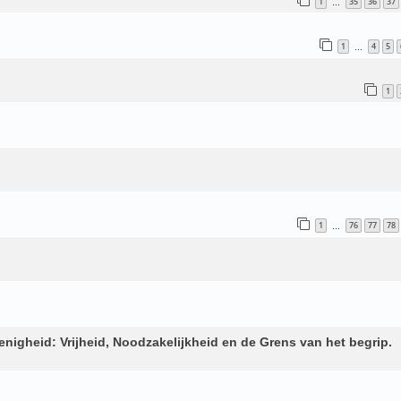
1
35
36
37
…
1
4
5
…
1
1
76
77
78
…
enigheid: Vrijheid, Noodzakelijkheid en de Grens van het begrip.