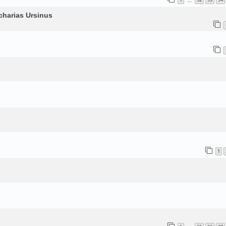
…
charias Ursinus
1