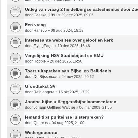
Uitleg van vraag 2 heidelbergse catechismus door Za
door
Geeske_1991
»
29 dec 2025, 09:06
Een vraag
door
Hans65
»
08 aug 2024, 18:18
Interessante websites over geloof en kerk
door
FlyingEagle
»
10 dec 2025, 16:46
Vergelijking HSV Studiebijbel en BMU
door
Robbie
»
20 dec 2025, 16:56
Toets uitspraken aan Bijbel en Belijdenis
door
De Rijssenaar
»
24 nov 2025, 20:12
Grondtekst SV
door
Refojongere
»
15 okt 2025, 17:29
Joodse bijbeluitleggers/bijbelcommentaren.
door
Johann Gottfried Walther
»
06 mar 2009, 21:55
Iemand tips puriteinse luisterpreken?
door
Quercus
»
04 aug 2025, 21:00
Wedergeboorte