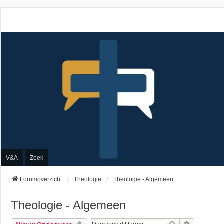
V&A
Zoek
Forumoverzicht
Theologie
Theologie - Algemeen
Theologie - Algemeen