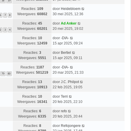
38
39
Reacties:
109
door
Heidebloem
Weergaves:
60802
30 mei 2025, 12:36
6
7
8
Reacties:
45
door
Ad Anker
Weergaves:
60201
20 mei 2025, 19:02
2
3
4
Reacties:
10
door
-DIA-
Weergaves:
12459
15 apr 2025, 09:24
Reacties:
3
door
Bertiel
Weergaves:
5551
15 apr 2025, 09:11
Reacties:
1187
door
-DIA-
Weergaves:
501219
20 mar 2025, 21:33
79
80
Reacties:
13
door
J.C. Philpot
Weergaves:
10913
22 feb 2025, 19:05
Reacties:
10
door
Terri
Weergaves:
16341
20 feb 2025, 22:10
Reacties:
6
door
refo
Weergaves:
6335
20 feb 2025, 20:44
Reacties:
8
door
Refojongere