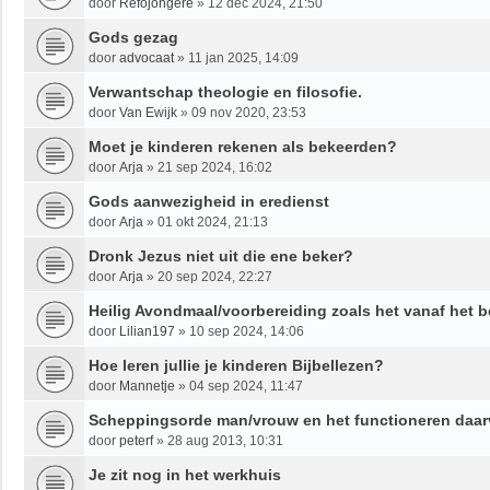
door
Refojongere
»
12 dec 2024, 21:50
Gods gezag
door
advocaat
»
11 jan 2025, 14:09
Verwantschap theologie en filosofie.
door
Van Ewijk
»
09 nov 2020, 23:53
Moet je kinderen rekenen als bekeerden?
door
Arja
»
21 sep 2024, 16:02
Gods aanwezigheid in eredienst
door
Arja
»
01 okt 2024, 21:13
Dronk Jezus niet uit die ene beker?
door
Arja
»
20 sep 2024, 22:27
Heilig Avondmaal/voorbereiding zoals het vanaf het b
door
Lilian197
»
10 sep 2024, 14:06
Hoe leren jullie je kinderen Bijbellezen?
door
Mannetje
»
04 sep 2024, 11:47
Scheppingsorde man/vrouw en het functioneren daa
door
peterf
»
28 aug 2013, 10:31
Je zit nog in het werkhuis