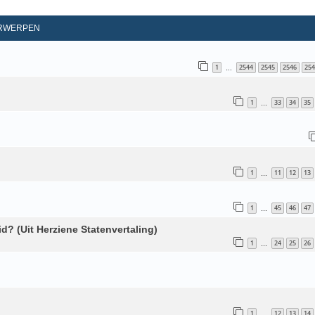
d Zoeken
RWERPEN
1
2544
2545
2546
254
…
1
33
34
35
…
1
11
12
13
…
1
45
46
47
…
d? (Uit Herziene Statenvertaling)
1
24
25
26
…
1
12
13
14
…