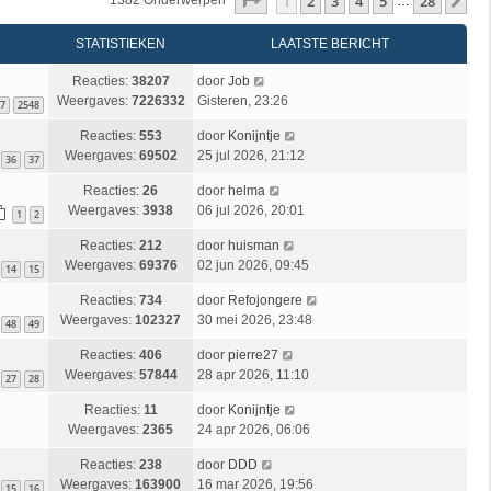
Pagina
1
Van
28
1
2
3
4
5
28
Vo
1382 Onderwerpen
…
STATISTIEKEN
LAATSTE BERICHT
Reacties:
38207
door
Job
Weergaves:
7226332
Gisteren, 23:26
7
2548
Reacties:
553
door
Konijntje
Weergaves:
69502
25 jul 2026, 21:12
36
37
Reacties:
26
door
helma
Weergaves:
3938
06 jul 2026, 20:01
1
2
Reacties:
212
door
huisman
Weergaves:
69376
02 jun 2026, 09:45
14
15
Reacties:
734
door
Refojongere
Weergaves:
102327
30 mei 2026, 23:48
48
49
Reacties:
406
door
pierre27
Weergaves:
57844
28 apr 2026, 11:10
27
28
Reacties:
11
door
Konijntje
Weergaves:
2365
24 apr 2026, 06:06
Reacties:
238
door
DDD
Weergaves:
163900
16 mar 2026, 19:56
15
16