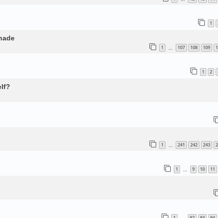
1
enade
1
107
108
109
1
…
1
2
lf?
1
241
242
243
2
…
1
9
10
11
…
1
92
93
94