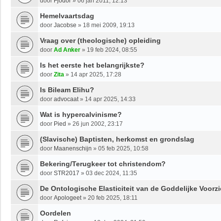
door
Fjodor
»
06 jan 2011, 12:13
Hemelvaartsdag
door
Jacobse
»
18 mei 2009, 19:13
Vraag over (theologische) opleiding
door
Ad Anker
»
19 feb 2024, 08:55
Is het eerste het belangrijkste?
door
Zita
»
14 apr 2025, 17:28
Is Bileam Elihu?
door
advocaat
»
14 apr 2025, 14:33
Wat is hypercalvinisme?
door
Pied
»
26 jun 2002, 23:17
(Slavische) Baptisten, herkomst en grondslag
door
Maanenschijn
»
05 feb 2025, 10:58
Bekering/Terugkeer tot christendom?
door
STR2017
»
03 dec 2024, 11:35
De Ontologische Elasticiteit van de Goddelijke Voorzi
door
Apologeet
»
20 feb 2025, 18:11
Oordelen