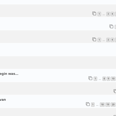
1
3
4
…
1
3
4
…
egin was...
1
8
9
10
…
rvan
1
18
19
20
…