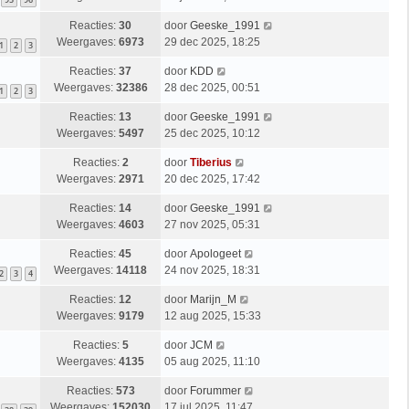
Reacties:
30
door
Geeske_1991
Weergaves:
6973
29 dec 2025, 18:25
1
2
3
Reacties:
37
door
KDD
Weergaves:
32386
28 dec 2025, 00:51
1
2
3
Reacties:
13
door
Geeske_1991
Weergaves:
5497
25 dec 2025, 10:12
Reacties:
2
door
Tiberius
Weergaves:
2971
20 dec 2025, 17:42
Reacties:
14
door
Geeske_1991
Weergaves:
4603
27 nov 2025, 05:31
Reacties:
45
door
Apologeet
Weergaves:
14118
24 nov 2025, 18:31
2
3
4
Reacties:
12
door
Marijn_M
Weergaves:
9179
12 aug 2025, 15:33
Reacties:
5
door
JCM
Weergaves:
4135
05 aug 2025, 11:10
Reacties:
573
door
Forummer
Weergaves:
152030
17 jul 2025, 11:47