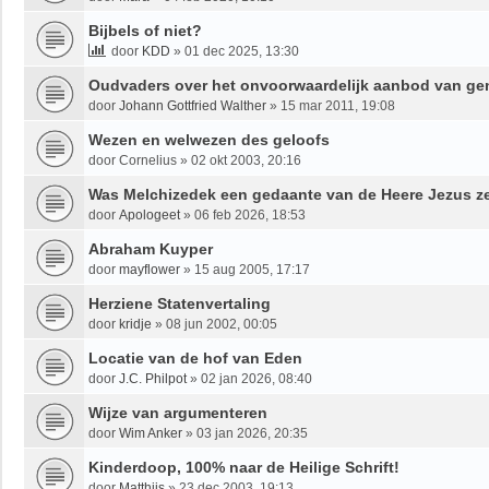
Bijbels of niet?
door
KDD
»
01 dec 2025, 13:30
Oudvaders over het onvoorwaardelijk aanbod van g
door
Johann Gottfried Walther
»
15 mar 2011, 19:08
Wezen en welwezen des geloofs
door
Cornelius
»
02 okt 2003, 20:16
Was Melchizedek een gedaante van de Heere Jezus ze
door
Apologeet
»
06 feb 2026, 18:53
Abraham Kuyper
door
mayflower
»
15 aug 2005, 17:17
Herziene Statenvertaling
door
kridje
»
08 jun 2002, 00:05
Locatie van de hof van Eden
door
J.C. Philpot
»
02 jan 2026, 08:40
Wijze van argumenteren
door
Wim Anker
»
03 jan 2026, 20:35
Kinderdoop, 100% naar de Heilige Schrift!
door
Matthijs
»
23 dec 2003, 19:13