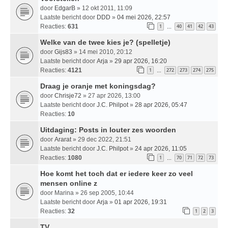
door
EdgarB
» 12 okt 2011, 11:09
Laatste bericht door
DDD
»
04 mei 2026, 22:57
Reacties:
631
1
40
41
42
43
…
Welke van de twee kies je? (spelletje)
door
Gijs83
» 14 mei 2010, 20:12
Laatste bericht door
Arja
»
29 apr 2026, 16:20
Reacties:
4121
1
272
273
274
275
…
Draag je oranje met koningsdag?
door
Chrisje72
» 27 apr 2026, 13:00
Laatste bericht door
J.C. Philpot
»
28 apr 2026, 05:47
Reacties:
10
Uitdaging: Posts in louter zes woorden
door
Ararat
» 29 dec 2022, 21:51
Laatste bericht door
J.C. Philpot
»
24 apr 2026, 11:05
Reacties:
1080
1
70
71
72
73
…
Hoe komt het toch dat er iedere keer zo veel
mensen online z
door
Marina
» 26 sep 2005, 10:44
Laatste bericht door
Arja
»
01 apr 2026, 19:31
Reacties:
32
1
2
3
TV