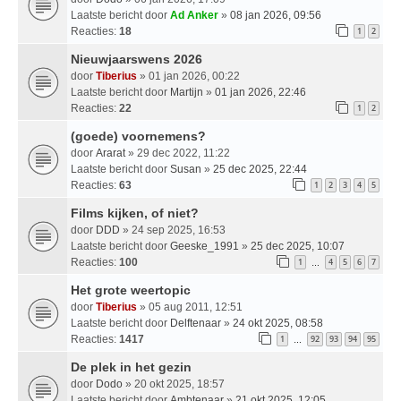
Laatste bericht door
Ad Anker
»
08 jan 2026, 09:56
Reacties:
18
1
2
Nieuwjaarswens 2026
door
Tiberius
» 01 jan 2026, 00:22
Laatste bericht door
Martijn
»
01 jan 2026, 22:46
Reacties:
22
1
2
(goede) voornemens?
door
Ararat
» 29 dec 2022, 11:22
Laatste bericht door
Susan
»
25 dec 2025, 22:44
Reacties:
63
1
2
3
4
5
Films kijken, of niet?
door
DDD
» 24 sep 2025, 16:53
Laatste bericht door
Geeske_1991
»
25 dec 2025, 10:07
Reacties:
100
1
4
5
6
7
…
Het grote weertopic
door
Tiberius
» 05 aug 2011, 12:51
Laatste bericht door
Delftenaar
»
24 okt 2025, 08:58
Reacties:
1417
1
92
93
94
95
…
De plek in het gezin
door
Dodo
» 20 okt 2025, 18:57
Laatste bericht door
Ambtenaar
»
21 okt 2025, 12:05