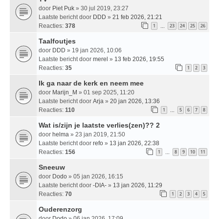
door
Piet Puk
» 30 jul 2019, 23:27
Laatste bericht door
DDD
»
21 feb 2026, 21:21
Reacties:
378
1
23
24
25
26
…
Taalfoutjes
door
DDD
» 19 jan 2026, 10:06
Laatste bericht door
merel
»
13 feb 2026, 19:55
Reacties:
35
1
2
3
Ik ga naar de kerk en neem mee
door
Marijn_M
» 01 sep 2025, 11:20
Laatste bericht door
Arja
»
20 jan 2026, 13:36
Reacties:
110
1
5
6
7
8
…
Wat is/zijn je laatste verlies(zen)?? 2
door
helma
» 23 jan 2019, 21:50
Laatste bericht door
refo
»
13 jan 2026, 22:38
Reacties:
156
1
8
9
10
11
…
Sneeuw
door
Dodo
» 05 jan 2026, 16:15
Laatste bericht door
-DIA-
»
13 jan 2026, 11:29
Reacties:
70
1
2
3
4
5
Ouderenzorg
door
Dodo
» 06 jan 2026, 17:09