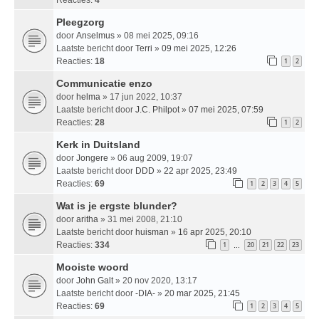
Pleegzorg
door
Anselmus
» 08 mei 2025, 09:16
Laatste bericht door
Terri
»
09 mei 2025, 12:26
Reacties:
18
1
2
Communicatie enzo
door
helma
» 17 jun 2022, 10:37
Laatste bericht door
J.C. Philpot
»
07 mei 2025, 07:59
Reacties:
28
1
2
Kerk in Duitsland
door
Jongere
» 06 aug 2009, 19:07
Laatste bericht door
DDD
»
22 apr 2025, 23:49
Reacties:
69
1
2
3
4
5
Wat is je ergste blunder?
door
aritha
» 31 mei 2008, 21:10
Laatste bericht door
huisman
»
16 apr 2025, 20:10
Reacties:
334
1
20
21
22
23
…
Mooiste woord
door
John Galt
» 20 nov 2020, 13:17
Laatste bericht door
-DIA-
»
20 mar 2025, 21:45
Reacties:
69
1
2
3
4
5