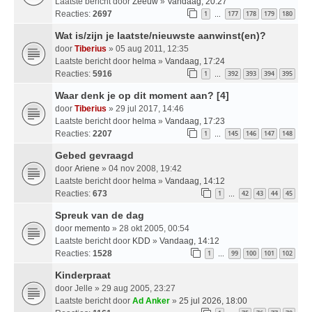
Laatste bericht door
Zeeuw
»
Vandaag, 20:27
Reacties:
2697
1
177
178
179
180
…
Wat is/zijn je laatste/nieuwste aanwinst(en)?
door
Tiberius
» 05 aug 2011, 12:35
Laatste bericht door
helma
»
Vandaag, 17:24
Reacties:
5916
1
392
393
394
395
…
Waar denk je op dit moment aan? [4]
door
Tiberius
» 29 jul 2017, 14:46
Laatste bericht door
helma
»
Vandaag, 17:23
Reacties:
2207
1
145
146
147
148
…
Gebed gevraagd
door
Ariene
» 04 nov 2008, 19:42
Laatste bericht door
helma
»
Vandaag, 14:12
Reacties:
673
1
42
43
44
45
…
Spreuk van de dag
door
memento
» 28 okt 2005, 00:54
Laatste bericht door
KDD
»
Vandaag, 14:12
Reacties:
1528
1
99
100
101
102
…
Kinderpraat
door
Jelle
» 29 aug 2005, 23:27
Laatste bericht door
Ad Anker
»
25 jul 2026, 18:00