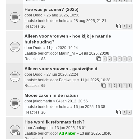
Hoe was je zomer? (2025)
door
Dodo
» 25 aug 2025, 10:58
Laatste bericht door
helma
»
28 aug 2025, 21:21
Reacties:
20
1
2
Alleen voor vrouwen - hoe kijk je naar de
huishouding?
door
Dodo
» 11 jun 2020, 19:24
Laatste bericht door
Marijn_M
»
14 jul 2025, 20:08
Reacties:
83
1
2
3
4
5
6
Alleen voor vrouwen - gastvrijheid
door
Dodo
» 27 jun 2020, 22:24
Laatste bericht door
Edelweiss
»
11 jul 2025, 10:28
Reacties:
65
1
2
3
4
5
Mooie zaken in de natuur
door
jakobmarin
» 04 jan 2012, 20:56
Laatste bericht door
helma
»
16 jun 2025, 16:38
Reacties:
26
1
2
Hoe word ik reformatorisch?
door
Apologeet
» 13 jun 2025, 18:01
Laatste bericht door
Ad Anker
»
13 jun 2025, 18:46
Reacties:
4