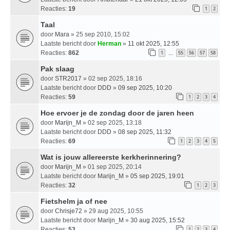
Reacties:
19
1
2
Taal
door
Mara
» 25 sep 2010, 15:02
Laatste bericht door
Herman
»
11 okt 2025, 12:55
Reacties:
862
1
55
56
57
58
…
Pak slaag
door
STR2017
» 02 sep 2025, 18:16
Laatste bericht door
DDD
»
09 sep 2025, 10:20
Reacties:
59
1
2
3
4
Hoe ervoer je de zondag door de jaren heen
door
Marijn_M
» 02 sep 2025, 13:18
Laatste bericht door
DDD
»
08 sep 2025, 11:32
Reacties:
69
1
2
3
4
5
Wat is jouw allereerste kerkherinnering?
door
Marijn_M
» 01 sep 2025, 20:14
Laatste bericht door
Marijn_M
»
05 sep 2025, 19:01
Reacties:
32
1
2
3
Fietshelm ja of nee
door
Chrisje72
» 29 aug 2025, 10:55
Laatste bericht door
Marijn_M
»
30 aug 2025, 15:52
Reacties:
53
1
2
3
4