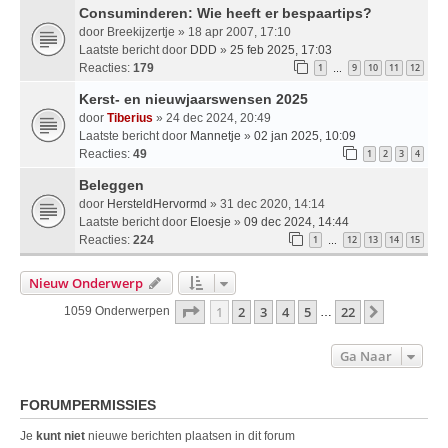
Consuminderen: Wie heeft er bespaartips?
door
Breekijzertje
» 18 apr 2007, 17:10
Laatste bericht door
DDD
»
25 feb 2025, 17:03
Reacties:
179
1
9
10
11
12
…
Kerst- en nieuwjaarswensen 2025
door
Tiberius
» 24 dec 2024, 20:49
Laatste bericht door
Mannetje
»
02 jan 2025, 10:09
Reacties:
49
1
2
3
4
Beleggen
door
HersteldHervormd
» 31 dec 2020, 14:14
Laatste bericht door
Eloesje
»
09 dec 2024, 14:44
Reacties:
224
1
12
13
14
15
…
Nieuw Onderwerp
Pagina
1
Van
22
1
2
3
4
5
22
Volgende
1059 Onderwerpen
…
Ga Naar
FORUMPERMISSIES
Je
kunt niet
nieuwe berichten plaatsen in dit forum