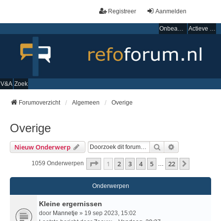
Registreer
Aanmelden
Onbeantwoorde onderwerpen
Actieve onderwerpen
V&A
Zoek
Forumoverzicht
Algemeen
Overige
Overige
Zoek
Uitgebreid Zo
Nieuw Onderwerp
Pagina
1
Van
22
1
2
3
4
5
22
Volgende
1059 Onderwerpen
…
Onderwerpen
Kleine ergernissen
door
Mannetje
» 19 sep 2023, 15:02