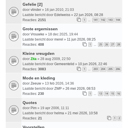
Gefelie [2]
door
vlinder
» 16 jan 2010, 21:03
Laatste bericht door
Edelweiss
»
22 jun 2026, 08:28
Reacties:
2151
1
141
142
143
144
…
Grote ergernissen
door
Vrouwke
» 18 dec 2025, 19:44
Laatste bericht door
merel
»
11 jun 2026, 08:25
Reacties:
408
1
25
26
27
28
…
Kleine vreugden
door
Zita
» 28 aug 2009, 22:50
Laatste bericht door
Gemeentelid
»
10 jun 2026, 22:46
Reacties:
3083
1
203
204
205
206
…
Mode en kleding
door
Zeeuw
» 13 feb 2026, 14:36
Laatste bericht door
ZWP
»
26 mei 2026, 08:53
Reacties:
230
1
13
14
15
16
…
Quotes
door
Pim
» 19 apr 2006, 11:11
Laatste bericht door
helma
»
21 mei 2026, 10:58
Reacties:
21
1
2
Voorstellen