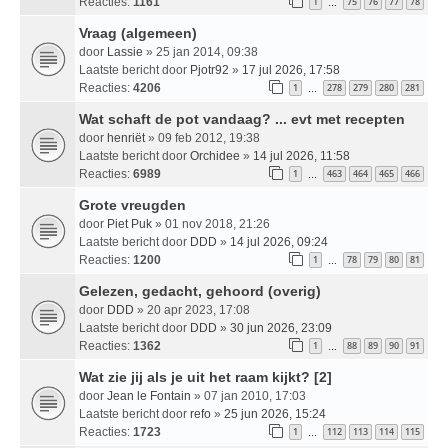
Reacties:
1161
1
75
76
77
78
…
Vraag (algemeen)
door
Lassie
» 25 jan 2014, 09:38
Laatste bericht door
Pjotr92
»
17 jul 2026, 17:58
Reacties:
4206
1
278
279
280
281
…
Wat schaft de pot vandaag? ... evt met recepten
door
henriët
» 09 feb 2012, 19:38
Laatste bericht door
Orchidee
»
14 jul 2026, 11:58
Reacties:
6989
1
463
464
465
466
…
Grote vreugden
door
Piet Puk
» 01 nov 2018, 21:26
Laatste bericht door
DDD
»
14 jul 2026, 09:24
Reacties:
1200
1
78
79
80
81
…
Gelezen, gedacht, gehoord (overig)
door
DDD
» 20 apr 2023, 17:08
Laatste bericht door
DDD
»
30 jun 2026, 23:09
Reacties:
1362
1
88
89
90
91
…
Wat zie jij als je uit het raam kijkt? [2]
door
Jean le Fontain
» 07 jan 2010, 17:03
Laatste bericht door
refo
»
25 jun 2026, 15:24
Reacties:
1723
1
112
113
114
115
…