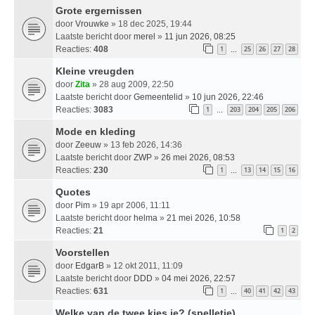
Grote ergernissen
door
Vrouwke
» 18 dec 2025, 19:44
Laatste bericht door
merel
»
11 jun 2026, 08:25
Reacties:
408
1
25
26
27
28
…
Kleine vreugden
door
Zita
» 28 aug 2009, 22:50
Laatste bericht door
Gemeentelid
»
10 jun 2026, 22:46
Reacties:
3083
1
203
204
205
206
…
Mode en kleding
door
Zeeuw
» 13 feb 2026, 14:36
Laatste bericht door
ZWP
»
26 mei 2026, 08:53
Reacties:
230
1
13
14
15
16
…
Quotes
door
Pim
» 19 apr 2006, 11:11
Laatste bericht door
helma
»
21 mei 2026, 10:58
Reacties:
21
1
2
Voorstellen
door
EdgarB
» 12 okt 2011, 11:09
Laatste bericht door
DDD
»
04 mei 2026, 22:57
Reacties:
631
1
40
41
42
43
…
Welke van de twee kies je? (spelletje)