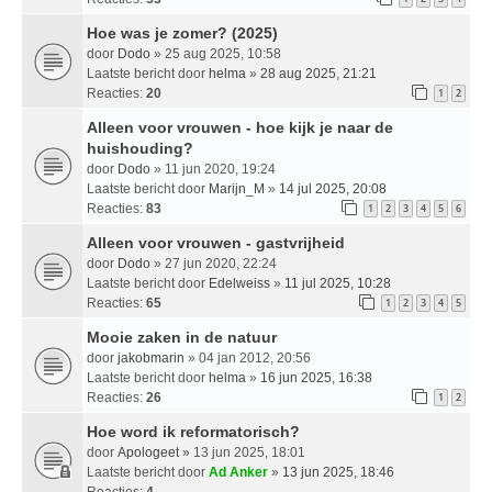
Hoe was je zomer? (2025)
door
Dodo
» 25 aug 2025, 10:58
Laatste bericht door
helma
»
28 aug 2025, 21:21
Reacties:
20
1
2
Alleen voor vrouwen - hoe kijk je naar de
huishouding?
door
Dodo
» 11 jun 2020, 19:24
Laatste bericht door
Marijn_M
»
14 jul 2025, 20:08
Reacties:
83
1
2
3
4
5
6
Alleen voor vrouwen - gastvrijheid
door
Dodo
» 27 jun 2020, 22:24
Laatste bericht door
Edelweiss
»
11 jul 2025, 10:28
Reacties:
65
1
2
3
4
5
Mooie zaken in de natuur
door
jakobmarin
» 04 jan 2012, 20:56
Laatste bericht door
helma
»
16 jun 2025, 16:38
Reacties:
26
1
2
Hoe word ik reformatorisch?
door
Apologeet
» 13 jun 2025, 18:01
Laatste bericht door
Ad Anker
»
13 jun 2025, 18:46
Reacties:
4