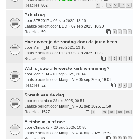
Reacties:
862
1
55
56
57
58
…
Pak slaag
door
STR2017
» 02 sep 2025, 18:16
Laatste bericht door
DDD
»
09 sep 2025, 10:20
Reacties:
59
1
2
3
4
Hoe ervoer je de zondag door de jaren heen
door
Marijn_M
» 02 sep 2025, 13:18
Laatste bericht door
DDD
»
08 sep 2025, 11:32
Reacties:
69
1
2
3
4
5
Wat is jouw allereerste kerkherinnering?
door
Marijn_M
» 01 sep 2025, 20:14
Laatste bericht door
Marijn_M
»
05 sep 2025, 19:01
Reacties:
32
1
2
3
Spreuk van de dag
door
memento
» 28 okt 2005, 00:54
Laatste bericht door
Marijn_M
»
01 sep 2025, 11:58
Reacties:
1527
1
99
100
101
102
…
Fietshelm ja of nee
door
Chrisje72
» 29 aug 2025, 10:55
Laatste bericht door
Marijn_M
»
30 aug 2025, 15:52
Reacties:
53
1
2
3
4