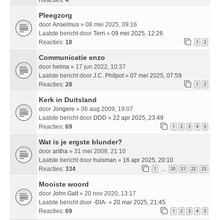
Pleegzorg
door
Anselmus
» 08 mei 2025, 09:16
Laatste bericht door
Terri
»
09 mei 2025, 12:26
Reacties:
18
1
2
Communicatie enzo
door
helma
» 17 jun 2022, 10:37
Laatste bericht door
J.C. Philpot
»
07 mei 2025, 07:59
Reacties:
28
1
2
Kerk in Duitsland
door
Jongere
» 06 aug 2009, 19:07
Laatste bericht door
DDD
»
22 apr 2025, 23:49
Reacties:
69
1
2
3
4
5
Wat is je ergste blunder?
door
aritha
» 31 mei 2008, 21:10
Laatste bericht door
huisman
»
16 apr 2025, 20:10
Reacties:
334
1
20
21
22
23
…
Mooiste woord
door
John Galt
» 20 nov 2020, 13:17
Laatste bericht door
-DIA-
»
20 mar 2025, 21:45
Reacties:
69
1
2
3
4
5