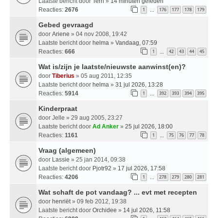
Laatste bericht door
Terri
»
14 minuten geleden
Reacties:
2676
1
176
177
178
179
…
Gebed gevraagd
door
Ariene
» 04 nov 2008, 19:42
Laatste bericht door
helma
»
Vandaag, 07:59
Reacties:
666
1
42
43
44
45
…
Wat is/zijn je laatste/nieuwste aanwinst(en)?
door
Tiberius
» 05 aug 2011, 12:35
Laatste bericht door
helma
»
31 jul 2026, 13:28
Reacties:
5914
1
392
393
394
395
…
Kinderpraat
door
Jelle
» 29 aug 2005, 23:27
Laatste bericht door
Ad Anker
»
25 jul 2026, 18:00
Reacties:
1161
1
75
76
77
78
…
Vraag (algemeen)
door
Lassie
» 25 jan 2014, 09:38
Laatste bericht door
Pjotr92
»
17 jul 2026, 17:58
Reacties:
4206
1
278
279
280
281
…
Wat schaft de pot vandaag? ... evt met recepten
door
henriët
» 09 feb 2012, 19:38
Laatste bericht door
Orchidee
»
14 jul 2026, 11:58