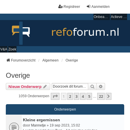
Registreer
Aanmelden
Onbeantwoorde onderwerpen
Actieve onderwerpen
V&A
Zoek
Forumoverzicht
Algemeen
Overige
Overige
Zoek
Uitgebreid Zo
Nieuw Onderwerp
Pagina
1
Van
22
1
2
3
4
5
22
Volgende
1059 Onderwerpen
…
Onderwerpen
Kleine ergernissen
door
Mannetje
» 19 sep 2023, 15:02