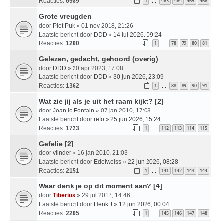
Reacties:
6989
1
463
464
465
466
…
Grote vreugden
door
Piet Puk
» 01 nov 2018, 21:26
Laatste bericht door
DDD
»
14 jul 2026, 09:24
Reacties:
1200
1
78
79
80
81
…
Gelezen, gedacht, gehoord (overig)
door
DDD
» 20 apr 2023, 17:08
Laatste bericht door
DDD
»
30 jun 2026, 23:09
Reacties:
1362
1
88
89
90
91
…
Wat zie jij als je uit het raam kijkt? [2]
door
Jean le Fontain
» 07 jan 2010, 17:03
Laatste bericht door
refo
»
25 jun 2026, 15:24
Reacties:
1723
1
112
113
114
115
…
Gefelie [2]
door
vlinder
» 16 jan 2010, 21:03
Laatste bericht door
Edelweiss
»
22 jun 2026, 08:28
Reacties:
2151
1
141
142
143
144
…
Waar denk je op dit moment aan? [4]
door
Tiberius
» 29 jul 2017, 14:46
Laatste bericht door
Henk J
»
12 jun 2026, 00:04
Reacties:
2205
1
145
146
147
148
…