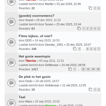
Laatste bericht door
Martijn
»
01 jan 2026, 22:46
Reacties:
22
1
2
(goede) voornemens?
door
Ararat
» 29 dec 2022, 11:22
Laatste bericht door
Susan
»
25 dec 2025, 22:44
Reacties:
63
1
2
3
4
5
Films kijken, of niet?
door
DDD
» 24 sep 2025, 16:53
Laatste bericht door
Geeske_1991
»
25 dec 2025, 10:07
Reacties:
100
1
4
5
6
7
…
Het grote weertopic
door
Tiberius
» 05 aug 2011, 12:51
Laatste bericht door
Delftenaar
»
24 okt 2025, 08:58
Reacties:
1417
1
92
93
94
95
…
De plek in het gezin
door
Dodo
» 20 okt 2025, 18:57
Laatste bericht door
Ambtenaar
»
21 okt 2025, 12:05
Reacties:
19
1
2
Taal
door
Mara
» 25 sep 2010, 15:02
Laatste bericht door
Herman
»
11 okt 2025, 12:55