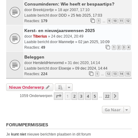
Consuminderen: Wie heeft er bespaartips?
door
Breekijzertje
» 18 apr 2007, 17:10
Laatste bericht door
DDD
»
25 feb 2025, 17:03
Reacties:
179
1
9
10
11
12
…
Kerst- en nieuwjaarswensen 2025
door
Tiberius
» 24 dec 2024, 20:49
Laatste bericht door
Mannetje
»
02 jan 2025, 10:09
Reacties:
49
1
2
3
4
Beleggen
door
HersteldHervormd
» 31 dec 2020, 14:14
Laatste bericht door
Eloesje
»
09 dec 2024, 14:44
Reacties:
224
1
12
13
14
15
…
Nieuw Onderwerp
Pagina
1
Van
22
1
2
3
4
5
22
Volgende
1059 Onderwerpen
…
Ga Naar
FORUMPERMISSIES
Je
kunt niet
nieuwe berichten plaatsen in dit forum