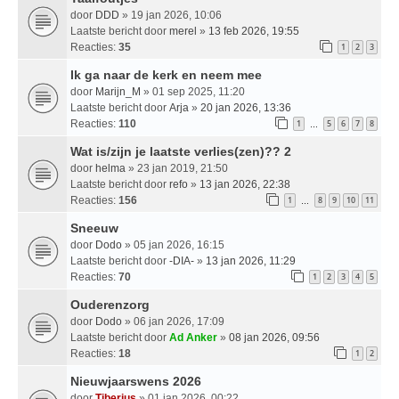
door
DDD
» 19 jan 2026, 10:06
Laatste bericht door
merel
»
13 feb 2026, 19:55
Reacties:
35
1
2
3
Ik ga naar de kerk en neem mee
door
Marijn_M
» 01 sep 2025, 11:20
Laatste bericht door
Arja
»
20 jan 2026, 13:36
Reacties:
110
1
5
6
7
8
…
Wat is/zijn je laatste verlies(zen)?? 2
door
helma
» 23 jan 2019, 21:50
Laatste bericht door
refo
»
13 jan 2026, 22:38
Reacties:
156
1
8
9
10
11
…
Sneeuw
door
Dodo
» 05 jan 2026, 16:15
Laatste bericht door
-DIA-
»
13 jan 2026, 11:29
Reacties:
70
1
2
3
4
5
Ouderenzorg
door
Dodo
» 06 jan 2026, 17:09
Laatste bericht door
Ad Anker
»
08 jan 2026, 09:56
Reacties:
18
1
2
Nieuwjaarswens 2026
door
Tiberius
» 01 jan 2026, 00:22