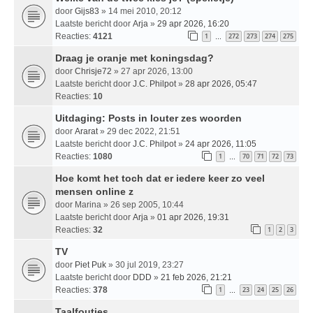
door
Gijs83
» 14 mei 2010, 20:12
Laatste bericht door
Arja
»
29 apr 2026, 16:20
Reacties:
4121
1
272
273
274
275
…
Draag je oranje met koningsdag?
door
Chrisje72
» 27 apr 2026, 13:00
Laatste bericht door
J.C. Philpot
»
28 apr 2026, 05:47
Reacties:
10
Uitdaging: Posts in louter zes woorden
door
Ararat
» 29 dec 2022, 21:51
Laatste bericht door
J.C. Philpot
»
24 apr 2026, 11:05
Reacties:
1080
1
70
71
72
73
…
Hoe komt het toch dat er iedere keer zo veel
mensen online z
door
Marina
» 26 sep 2005, 10:44
Laatste bericht door
Arja
»
01 apr 2026, 19:31
Reacties:
32
1
2
3
TV
door
Piet Puk
» 30 jul 2019, 23:27
Laatste bericht door
DDD
»
21 feb 2026, 21:21
Reacties:
378
1
23
24
25
26
…
Taalfoutjes