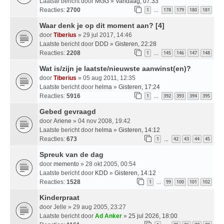
Laatste bericht door
MGG
»
Vandaag, 07:33
Reacties:
2700
1
178
179
180
181
…
Waar denk je op dit moment aan? [4]
door
Tiberius
» 29 jul 2017, 14:46
Laatste bericht door
DDD
»
Gisteren, 22:28
Reacties:
2208
1
145
146
147
148
…
Wat is/zijn je laatste/nieuwste aanwinst(en)?
door
Tiberius
» 05 aug 2011, 12:35
Laatste bericht door
helma
»
Gisteren, 17:24
Reacties:
5916
1
392
393
394
395
…
Gebed gevraagd
door
Ariene
» 04 nov 2008, 19:42
Laatste bericht door
helma
»
Gisteren, 14:12
Reacties:
673
1
42
43
44
45
…
Spreuk van de dag
door
memento
» 28 okt 2005, 00:54
Laatste bericht door
KDD
»
Gisteren, 14:12
Reacties:
1528
1
99
100
101
102
…
Kinderpraat
door
Jelle
» 29 aug 2005, 23:27
Laatste bericht door
Ad Anker
»
25 jul 2026, 18:00