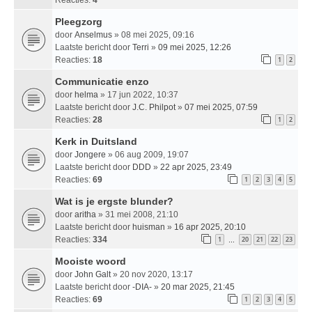
Pleegzorg
door
Anselmus
» 08 mei 2025, 09:16
Laatste bericht door
Terri
»
09 mei 2025, 12:26
Reacties:
18
1
2
Communicatie enzo
door
helma
» 17 jun 2022, 10:37
Laatste bericht door
J.C. Philpot
»
07 mei 2025, 07:59
Reacties:
28
1
2
Kerk in Duitsland
door
Jongere
» 06 aug 2009, 19:07
Laatste bericht door
DDD
»
22 apr 2025, 23:49
Reacties:
69
1
2
3
4
5
Wat is je ergste blunder?
door
aritha
» 31 mei 2008, 21:10
Laatste bericht door
huisman
»
16 apr 2025, 20:10
Reacties:
334
1
20
21
22
23
…
Mooiste woord
door
John Galt
» 20 nov 2020, 13:17
Laatste bericht door
-DIA-
»
20 mar 2025, 21:45
Reacties:
69
1
2
3
4
5