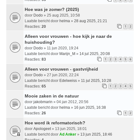
Hoe was je zomer? (2025)
door
Dodo
» 25 aug 2025, 10:58
Laatste bericht door
helma
»
28 aug 2025, 21:21
Reacties:
20
1
2
Alleen voor vrouwen - hoe kijk je naar de
huishouding?
door
Dodo
» 11 jun 2020, 19:24
Laatste bericht door
Marijn_M
»
14 jul 2025, 20:08
Reacties:
83
1
2
3
4
5
6
Alleen voor vrouwen - gastvrijheid
door
Dodo
» 27 jun 2020, 22:24
Laatste bericht door
Edelweiss
»
11 jul 2025, 10:28
Reacties:
65
1
2
3
4
5
Mooie zaken in de natuur
door
jakobmarin
» 04 jan 2012, 20:56
Laatste bericht door
helma
»
16 jun 2025, 16:38
Reacties:
26
1
2
Hoe word ik reformatorisch?
door
Apologeet
» 13 jun 2025, 18:01
Laatste bericht door
Ad Anker
»
13 jun 2025, 18:46
Reacties:
4