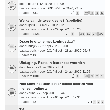
door
EdgarB
» 12 okt 2011, 11:09
Laatste bericht door
DDD
»
04 mei 2026, 22:57
Reacties:
631
1
40
41
42
43
…
Welke van de twee kies je? (spelletje)
door
Gijs83
» 14 mei 2010, 20:12
Laatste bericht door
Arja
»
29 apr 2026, 16:20
Reacties:
4121
1
272
273
274
275
…
Draag je oranje met koningsdag?
door
Chrisje72
» 27 apr 2026, 13:00
Laatste bericht door
J.C. Philpot
»
28 apr 2026, 05:47
Reacties:
10
Uitdaging: Posts in louter zes woorden
door
Ararat
» 29 dec 2022, 21:51
Laatste bericht door
J.C. Philpot
»
24 apr 2026, 11:05
Reacties:
1080
1
70
71
72
73
…
Hoe komt het toch dat er iedere keer zo veel
mensen online z
door
Marina
» 26 sep 2005, 10:44
Laatste bericht door
Arja
»
01 apr 2026, 19:31
Reacties:
32
1
2
3
TV