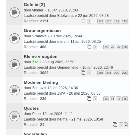
Gefelie [2]
door
vlinder
» 16 jan 2010, 21:03
Laatste bericht door
Edelweiss
»
22 jun 2026, 08:28
Reacties:
2151
1
141
142
143
144
…
Grote ergernissen
door
Vrouwke
» 18 dec 2025, 19:44
Laatste bericht door
merel
»
11 jun 2026, 08:25
Reacties:
408
1
25
26
27
28
…
Kleine vreugden
door
Zita
» 28 aug 2009, 22:50
Laatste bericht door
Gemeentelid
»
10 jun 2026, 22:46
Reacties:
3083
1
203
204
205
206
…
Mode en kleding
door
Zeeuw
» 13 feb 2026, 14:36
Laatste bericht door
ZWP
»
26 mei 2026, 08:53
Reacties:
230
1
13
14
15
16
…
Quotes
door
Pim
» 19 apr 2006, 11:11
Laatste bericht door
helma
»
21 mei 2026, 10:58
Reacties:
21
1
2
Voorstellen