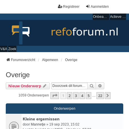
Registreer
Aanmelden
Onbeantwoorde onderwerpen
Actieve onderwerpen
V&A
Zoek
Forumoverzicht
Algemeen
Overige
Overige
Zoek
Uitgebreid Zo
Nieuw Onderwerp
Pagina
1
Van
22
1
2
3
4
5
22
Volgende
1059 Onderwerpen
…
Onderwerpen
Kleine ergernissen
door
Mannetje
» 19 sep 2023, 15:02