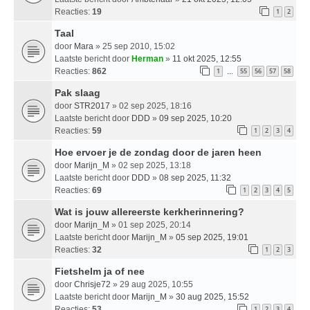
Reacties:
19
1
2
Taal
door
Mara
» 25 sep 2010, 15:02
Laatste bericht door
Herman
»
11 okt 2025, 12:55
Reacties:
862
1
55
56
57
58
…
Pak slaag
door
STR2017
» 02 sep 2025, 18:16
Laatste bericht door
DDD
»
09 sep 2025, 10:20
Reacties:
59
1
2
3
4
Hoe ervoer je de zondag door de jaren heen
door
Marijn_M
» 02 sep 2025, 13:18
Laatste bericht door
DDD
»
08 sep 2025, 11:32
Reacties:
69
1
2
3
4
5
Wat is jouw allereerste kerkherinnering?
door
Marijn_M
» 01 sep 2025, 20:14
Laatste bericht door
Marijn_M
»
05 sep 2025, 19:01
Reacties:
32
1
2
3
Fietshelm ja of nee
door
Chrisje72
» 29 aug 2025, 10:55
Laatste bericht door
Marijn_M
»
30 aug 2025, 15:52
Reacties:
53
1
2
3
4