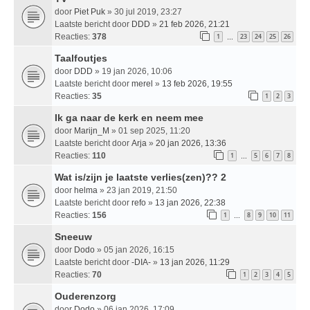
door
Piet Puk
» 30 jul 2019, 23:27
Laatste bericht door
DDD
»
21 feb 2026, 21:21
Reacties:
378
1
23
24
25
26
…
Taalfoutjes
door
DDD
» 19 jan 2026, 10:06
Laatste bericht door
merel
»
13 feb 2026, 19:55
Reacties:
35
1
2
3
Ik ga naar de kerk en neem mee
door
Marijn_M
» 01 sep 2025, 11:20
Laatste bericht door
Arja
»
20 jan 2026, 13:36
Reacties:
110
1
5
6
7
8
…
Wat is/zijn je laatste verlies(zen)?? 2
door
helma
» 23 jan 2019, 21:50
Laatste bericht door
refo
»
13 jan 2026, 22:38
Reacties:
156
1
8
9
10
11
…
Sneeuw
door
Dodo
» 05 jan 2026, 16:15
Laatste bericht door
-DIA-
»
13 jan 2026, 11:29
Reacties:
70
1
2
3
4
5
Ouderenzorg
door
Dodo
» 06 jan 2026, 17:09