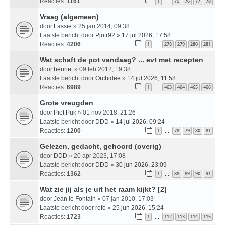
Reacties:
1161
1
75
76
77
78
…
Vraag (algemeen)
door
Lassie
» 25 jan 2014, 09:38
Laatste bericht door
Pjotr92
»
17 jul 2026, 17:58
Reacties:
4206
1
278
279
280
281
…
Wat schaft de pot vandaag? ... evt met recepten
door
henriët
» 09 feb 2012, 19:38
Laatste bericht door
Orchidee
»
14 jul 2026, 11:58
Reacties:
6989
1
463
464
465
466
…
Grote vreugden
door
Piet Puk
» 01 nov 2018, 21:26
Laatste bericht door
DDD
»
14 jul 2026, 09:24
Reacties:
1200
1
78
79
80
81
…
Gelezen, gedacht, gehoord (overig)
door
DDD
» 20 apr 2023, 17:08
Laatste bericht door
DDD
»
30 jun 2026, 23:09
Reacties:
1362
1
88
89
90
91
…
Wat zie jij als je uit het raam kijkt? [2]
door
Jean le Fontain
» 07 jan 2010, 17:03
Laatste bericht door
refo
»
25 jun 2026, 15:24
Reacties:
1723
1
112
113
114
115
…