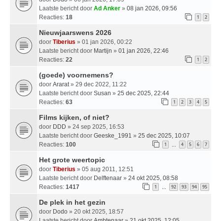
Laatste bericht door
Ad Anker
»
08 jan 2026, 09:56
Reacties:
18
1
2
Nieuwjaarswens 2026
door
Tiberius
» 01 jan 2026, 00:22
Laatste bericht door
Martijn
»
01 jan 2026, 22:46
Reacties:
22
1
2
(goede) voornemens?
door
Ararat
» 29 dec 2022, 11:22
Laatste bericht door
Susan
»
25 dec 2025, 22:44
Reacties:
63
1
2
3
4
5
Films kijken, of niet?
door
DDD
» 24 sep 2025, 16:53
Laatste bericht door
Geeske_1991
»
25 dec 2025, 10:07
Reacties:
100
1
4
5
6
7
…
Het grote weertopic
door
Tiberius
» 05 aug 2011, 12:51
Laatste bericht door
Delftenaar
»
24 okt 2025, 08:58
Reacties:
1417
1
92
93
94
95
…
De plek in het gezin
door
Dodo
» 20 okt 2025, 18:57
Laatste bericht door
Ambtenaar
»
21 okt 2025, 12:05