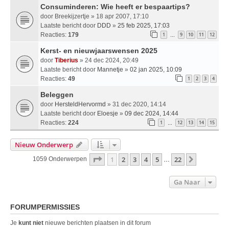
Consuminderen: Wie heeft er bespaartips?
door
Breekijzertje
» 18 apr 2007, 17:10
Laatste bericht door
DDD
»
25 feb 2025, 17:03
Reacties:
179
1
9
10
11
12
…
Kerst- en nieuwjaarswensen 2025
door
Tiberius
» 24 dec 2024, 20:49
Laatste bericht door
Mannetje
»
02 jan 2025, 10:09
Reacties:
49
1
2
3
4
Beleggen
door
HersteldHervormd
» 31 dec 2020, 14:14
Laatste bericht door
Eloesje
»
09 dec 2024, 14:44
Reacties:
224
1
12
13
14
15
…
Nieuw Onderwerp
Pagina
1
Van
22
1
2
3
4
5
22
Volgende
1059 Onderwerpen
…
Ga Naar
FORUMPERMISSIES
Je
kunt niet
nieuwe berichten plaatsen in dit forum