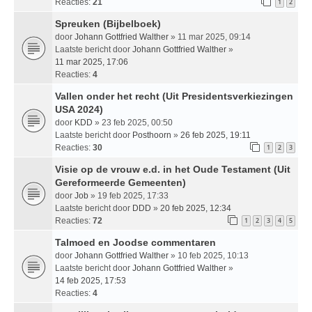
Reacties:
21
1
2
Spreuken (Bijbelboek)
door
Johann Gottfried Walther
» 11 mar 2025, 09:14
Laatste bericht door
Johann Gottfried Walther
»
11 mar 2025, 17:06
Reacties:
4
Vallen onder het recht (Uit Presidentsverkiezingen
USA 2024)
door
KDD
» 23 feb 2025, 00:50
Laatste bericht door
Posthoorn
»
26 feb 2025, 19:11
Reacties:
30
1
2
3
Visie op de vrouw e.d. in het Oude Testament (Uit
Gereformeerde Gemeenten)
door
Job
» 19 feb 2025, 17:33
Laatste bericht door
DDD
»
20 feb 2025, 12:34
Reacties:
72
1
2
3
4
5
Talmoed en Joodse commentaren
door
Johann Gottfried Walther
» 10 feb 2025, 10:13
Laatste bericht door
Johann Gottfried Walther
»
14 feb 2025, 17:53
Reacties:
4