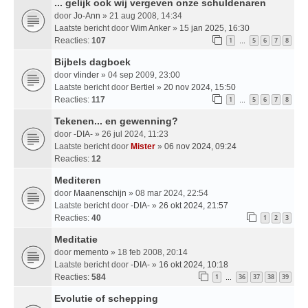
... gelijk ook wij vergeven onze schuldenaren
door
Jo-Ann
» 21 aug 2008, 14:34
Laatste bericht door
Wim Anker
»
15 jan 2025, 16:30
Reacties:
107
1
5
6
7
8
…
Bijbels dagboek
door
vlinder
» 04 sep 2009, 23:00
Laatste bericht door
Bertiel
»
20 nov 2024, 15:50
Reacties:
117
1
5
6
7
8
…
Tekenen... en gewenning?
door
-DIA-
» 26 jul 2024, 11:23
Laatste bericht door
Mister
»
06 nov 2024, 09:24
Reacties:
12
Mediteren
door
Maanenschijn
» 08 mar 2024, 22:54
Laatste bericht door
-DIA-
»
26 okt 2024, 21:57
Reacties:
40
1
2
3
Meditatie
door
memento
» 18 feb 2008, 20:14
Laatste bericht door
-DIA-
»
16 okt 2024, 10:18
Reacties:
584
1
36
37
38
39
…
Evolutie of schepping