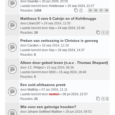
door
Daantje
» 30 jan 2009, 20:50
Laatste bericht door
Ambtenaar
»
25 sep 2024, 22:27
Reacties:
1458
1
95
96
97
98
…
Mattheus 5 vers 6 Calvijn en of Kohlbrugge
door
Lilian197
» 24 sep 2024, 11:55
Laatste bericht door
Arja
»
24 sep 2024, 22:40
Reacties:
19
1
2
Preken van verlossing in Christus is genoeg
door
Carsten
» 16 sep 2024, 12:18
Laatste bericht door
Arja
»
16 sep 2024, 14:37
Reacties:
6
Alleen door gebed leven (n.a.v . Thomas Shepard)
door
J.C. Philpot
» 15 aug 2024, 06:36
Laatste bericht door
DDD
»
15 aug 2024, 18:40
Reacties:
5
Een zuid-afrikaanse preek
door
Matthijs
» 07 jan 2004, 21:11
Laatste bericht door
newton
»
06 jul 2024, 22:57
Reacties:
25
1
2
Wie voor een gelovige houden?
door
Johann Gottfried Walther
» 28 jun 2024, 09:53