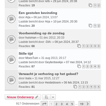
Laatste bericht door
refo
»
29 jun 2024, 20:38
Reacties:
19
1
2
Een gestolen bevinding
door
Arja
» 06 jun 2024, 13:07
Laatste bericht door
Arja
»
10 jun 2024, 20:30
Reacties:
20
1
2
Voorbereiding op de zondag
door
huisman
» 01 dec 2012, 20:33
Laatste bericht door
-DIA-
»
08 jun 2024, 20:37
Reacties:
66
1
2
3
4
5
Stille tijd
door
MoesTuin
» 31 aug 2013, 20:17
Laatste bericht door
Geytenbeekje
»
07 mei 2024, 14:12
Reacties:
67
1
2
3
4
5
Verwacht je verhoring op het gebed?
door
Isala
» 11 mar 2015, 12:27
Laatste bericht door
Heidebloem
»
06 feb 2024, 13:15
Reacties:
81
1
2
3
4
5
6
Nieuw Onderwerp
Pagina
1
Van
19
1
2
3
4
5
19
Volgende
917 Onderwerpen
…