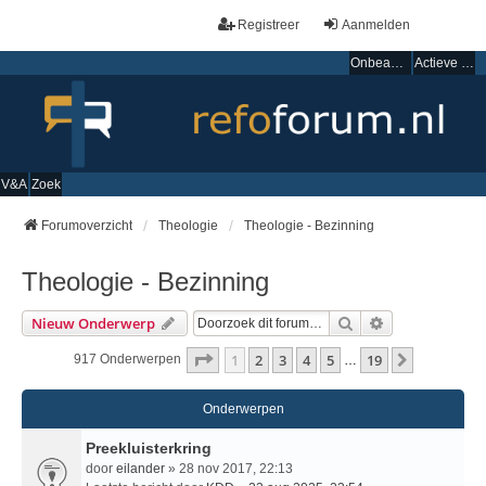
Registreer
Aanmelden
Onbeantwoorde onderwerpen
Actieve onderwerpen
V&A
Zoek
Forumoverzicht
Theologie
Theologie - Bezinning
Theologie - Bezinning
Zoek
Uitgebreid Zo
Nieuw Onderwerp
Pagina
1
Van
19
1
2
3
4
5
19
Volgende
917 Onderwerpen
…
Onderwerpen
Preekluisterkring
door
eilander
» 28 nov 2017, 22:13