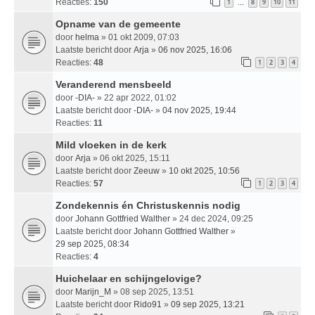
Reacties:
150
1
8
9
10
11
…
Opname van de gemeente
door
helma
» 01 okt 2009, 07:03
Laatste bericht door
Arja
»
06 nov 2025, 16:06
Reacties:
48
1
2
3
4
Veranderend mensbeeld
door
-DIA-
» 22 apr 2022, 01:02
Laatste bericht door
-DIA-
»
04 nov 2025, 19:44
Reacties:
11
Mild vloeken in de kerk
door
Arja
» 06 okt 2025, 15:11
Laatste bericht door
Zeeuw
»
10 okt 2025, 10:56
Reacties:
57
1
2
3
4
Zondekennis én Christuskennis nodig
door
Johann Gottfried Walther
» 24 dec 2024, 09:25
Laatste bericht door
Johann Gottfried Walther
»
29 sep 2025, 08:34
Reacties:
4
Huichelaar en schijngelovige?
door
Marijn_M
» 08 sep 2025, 13:51
Laatste bericht door
Rido91
»
09 sep 2025, 13:21