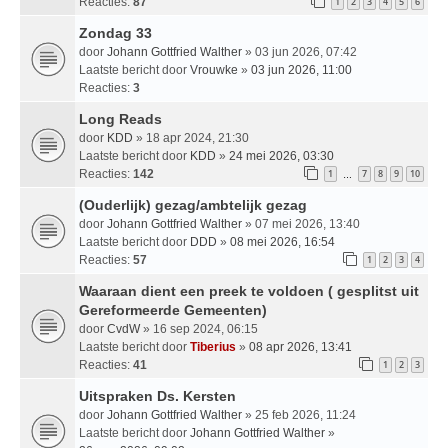
Reacties:
87
1
2
3
4
5
6
Zondag 33
door
Johann Gottfried Walther
» 03 jun 2026, 07:42
Laatste bericht door
Vrouwke
»
03 jun 2026, 11:00
Reacties:
3
Long Reads
door
KDD
» 18 apr 2024, 21:30
Laatste bericht door
KDD
»
24 mei 2026, 03:30
Reacties:
142
1
7
8
9
10
…
(Ouderlijk) gezag/ambtelijk gezag
door
Johann Gottfried Walther
» 07 mei 2026, 13:40
Laatste bericht door
DDD
»
08 mei 2026, 16:54
Reacties:
57
1
2
3
4
Waaraan dient een preek te voldoen ( gesplitst uit
Gereformeerde Gemeenten)
door
CvdW
» 16 sep 2024, 06:15
Laatste bericht door
Tiberius
»
08 apr 2026, 13:41
Reacties:
41
1
2
3
Uitspraken Ds. Kersten
door
Johann Gottfried Walther
» 25 feb 2026, 11:24
Laatste bericht door
Johann Gottfried Walther
»