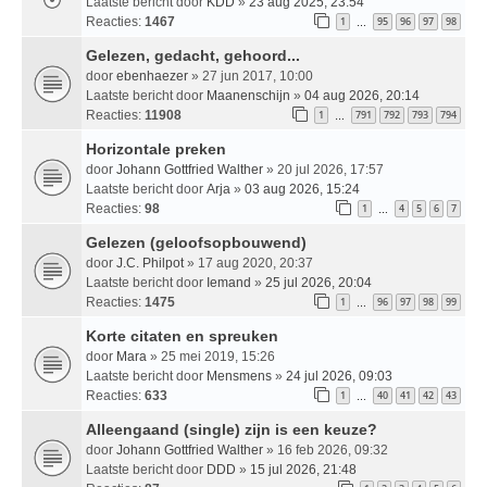
Laatste bericht door
KDD
»
23 aug 2025, 23:54
Reacties:
1467
1
95
96
97
98
…
Gelezen, gedacht, gehoord...
door
ebenhaezer
» 27 jun 2017, 10:00
Laatste bericht door
Maanenschijn
»
04 aug 2026, 20:14
Reacties:
11908
1
791
792
793
794
…
Horizontale preken
door
Johann Gottfried Walther
» 20 jul 2026, 17:57
Laatste bericht door
Arja
»
03 aug 2026, 15:24
Reacties:
98
1
4
5
6
7
…
Gelezen (geloofsopbouwend)
door
J.C. Philpot
» 17 aug 2020, 20:37
Laatste bericht door
Iemand
»
25 jul 2026, 20:04
Reacties:
1475
1
96
97
98
99
…
Korte citaten en spreuken
door
Mara
» 25 mei 2019, 15:26
Laatste bericht door
Mensmens
»
24 jul 2026, 09:03
Reacties:
633
1
40
41
42
43
…
Alleengaand (single) zijn is een keuze?
door
Johann Gottfried Walther
» 16 feb 2026, 09:32
Laatste bericht door
DDD
»
15 jul 2026, 21:48