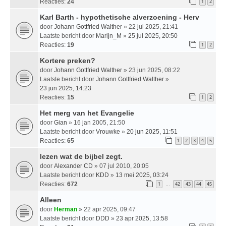
Reacties:
24
1
2
Karl Barth - hypothetische alverzoening - Herv
door
Johann Gottfried Walther
» 22 jul 2025, 21:41
Laatste bericht door
Marijn_M
»
25 jul 2025, 20:50
Reacties:
19
1
2
Kortere preken?
door
Johann Gottfried Walther
» 23 jun 2025, 08:22
Laatste bericht door
Johann Gottfried Walther
»
23 jun 2025, 14:23
Reacties:
15
1
2
Het merg van het Evangelie
door
Gian
» 16 jan 2005, 21:50
Laatste bericht door
Vrouwke
»
20 jun 2025, 11:51
Reacties:
65
1
2
3
4
5
lezen wat de bijbel zegt.
door
Alexander CD
» 07 jul 2010, 20:05
Laatste bericht door
KDD
»
13 mei 2025, 03:24
Reacties:
672
1
42
43
44
45
…
Alleen
door
Herman
» 22 apr 2025, 09:47
Laatste bericht door
DDD
»
23 apr 2025, 13:58