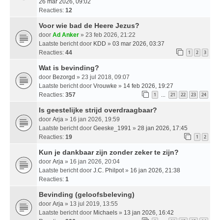
26 mar 2026, 09:02
Reacties:
12
Voor wie bad de Heere Jezus?
door
Ad Anker
» 23 feb 2026, 21:22
Laatste bericht door
KDD
»
03 mar 2026, 03:37
Reacties:
44
1
2
3
Wat is bevinding?
door
Bezorgd
» 23 jul 2018, 09:07
Laatste bericht door
Vrouwke
»
14 feb 2026, 19:27
Reacties:
357
1
21
22
23
24
…
Is geestelijke strijd overdraagbaar?
door
Arja
» 16 jan 2026, 19:59
Laatste bericht door
Geeske_1991
»
28 jan 2026, 17:45
Reacties:
19
1
2
Kun je dankbaar zijn zonder zeker te zijn?
door
Arja
» 16 jan 2026, 20:04
Laatste bericht door
J.C. Philpot
»
16 jan 2026, 21:38
Reacties:
1
Bevinding (geloofsbeleving)
door
Arja
» 13 jul 2019, 13:55
Laatste bericht door
Michaels
»
13 jan 2026, 16:42