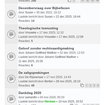
Reacties:
206
1
11
12
13
14
…
Decembervraag over Bijbellezen
door
Susan
» 30 dec 2022, 16:22
Laatste bericht door
Susan
»
22 dec 2025, 16:44
Reacties:
14
Theologische toerusting
door
Vrouwke
» 17 dec 2025, 11:32
Laatste bericht door
Vrouwke
»
17 dec 2025, 12:06
Reacties:
5
Geloof zonder rechtvaardigmaking
door
Johann Gottfried Walther
» 02 dec 2025, 12:03
Laatste bericht door
Johann Gottfried Walther
»
11 dec 2025, 10:26
Reacties:
6
De zaligsprekingen
door
De Rijssenaar
» 17 nov 2025, 14:43
Laatste bericht door
Bertiel
»
28 nov 2025, 18:10
Reacties:
49
1
2
3
4
Dankdag 2020
door
samanthi
» 04 nov 2020, 00:20
Laatste bericht door
Herman
»
10 nov 2025, 16:52