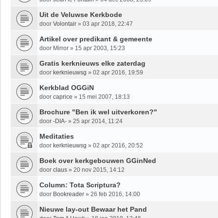
Uit de Veluwse Kerkbode
door
Volontair
»
03 apr 2018, 22:47
Artikel over predikant & gemeente
door
Mirror
»
15 apr 2003, 15:23
Gratis kerknieuws elke zaterdag
door
kerknieuwsg
»
02 apr 2016, 19:59
Kerkblad OGGiN
door
caprice
»
15 mei 2007, 18:13
Brochure "Ben ik wel uitverkoren?"
door
-DIA-
»
25 apr 2014, 11:24
Meditaties
door
kerknieuwsg
»
02 apr 2016, 20:52
Boek over kerkgebouwen GGinNed
door
claus
»
20 nov 2015, 14:12
Column: Tota Scriptura?
door
Bookreader
»
26 feb 2016, 14:00
Nieuwe lay-out Bewaar het Pand