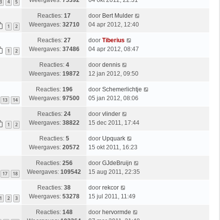
Weergaves:
75392
04 okt 2012, 22:31
3
4
5
Reacties:
17
door
Bert Mulder
Weergaves:
32710
04 apr 2012, 12:40
1
2
Reacties:
27
door
Tiberius
Weergaves:
37486
04 apr 2012, 08:47
1
2
Reacties:
4
door
dennis
Weergaves:
19872
12 jan 2012, 09:50
Reacties:
196
door
Schemerlichtje
Weergaves:
97500
05 jan 2012, 08:06
13
14
Reacties:
24
door
vlinder
Weergaves:
38822
15 dec 2011, 17:44
1
2
Reacties:
5
door
Upquark
Weergaves:
20572
15 okt 2011, 16:23
Reacties:
256
door
GJdeBruijn
Weergaves:
109542
15 aug 2011, 22:35
17
18
Reacties:
38
door
rekcor
Weergaves:
53278
15 jul 2011, 11:49
1
2
3
Reacties:
148
door
hervormde