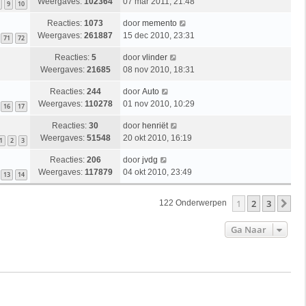
Weergaves:
102364
07 mar 2011, 21:48
9
10
Reacties:
1073
door
memento
Weergaves:
261887
15 dec 2010, 23:31
71
72
Reacties:
5
door
vlinder
Weergaves:
21685
08 nov 2010, 18:31
Reacties:
244
door
Auto
Weergaves:
110278
01 nov 2010, 10:29
16
17
Reacties:
30
door
henriët
Weergaves:
51548
20 okt 2010, 16:19
1
2
3
Reacties:
206
door
jvdg
Weergaves:
117879
04 okt 2010, 23:49
13
14
1
2
3
Vo
122 Onderwerpen
Ga Naar