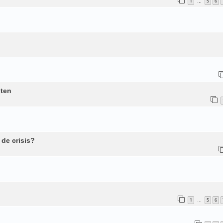
1
5
6
…
sten
de crisis?
1
5
6
…