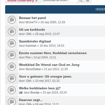
Zoek
Uitgebrei
Nieuw Onderwerp
ONDE
Bewaar het pand
door
MichelTV
»
20 sep 2005, 12:26
Uit uw kerkbode
door
-DIA-
»
28 aug 2015, 12:07
Saambinder digitaal
door
huisman
»
10 dec 2010, 18:53
Eerste nummer Herv. Kerkblad verschenen
door
Pim
»
14 jul 2004, 13:11
Weekblad De Vriend van Oud en Jong
door
SecorDabar
»
21 jun 2012, 11:29
Voor u gelezen: Uit vroeger jaren.
door
-DIA-
»
10 mei 2017, 01:31
Welke kerkbladen lees jij?
door
Boertje
»
23 apr 2019, 19:24
Daarvan zegt...
door
-DIA-
»
04 apr 2014, 13:11