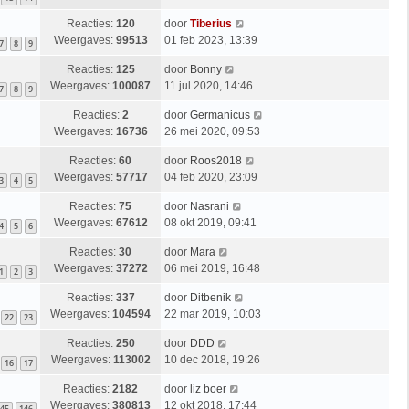
Reacties:
120
door
Tiberius
Weergaves:
99513
01 feb 2023, 13:39
7
8
9
Reacties:
125
door
Bonny
Weergaves:
100087
11 jul 2020, 14:46
7
8
9
Reacties:
2
door
Germanicus
Weergaves:
16736
26 mei 2020, 09:53
Reacties:
60
door
Roos2018
Weergaves:
57717
04 feb 2020, 23:09
3
4
5
Reacties:
75
door
Nasrani
Weergaves:
67612
08 okt 2019, 09:41
4
5
6
Reacties:
30
door
Mara
Weergaves:
37272
06 mei 2019, 16:48
1
2
3
Reacties:
337
door
Ditbenik
Weergaves:
104594
22 mar 2019, 10:03
22
23
Reacties:
250
door
DDD
Weergaves:
113002
10 dec 2018, 19:26
16
17
Reacties:
2182
door
liz boer
Weergaves:
380813
12 okt 2018, 17:44
45
146