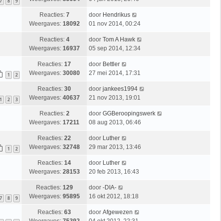
7
8
9
Reacties:
7
door
Hendrikus
Weergaves:
18092
01 nov 2014, 00:24
Reacties:
4
door
Tom A Hawk
Weergaves:
16937
05 sep 2014, 12:34
Reacties:
17
door
Bettler
Weergaves:
30080
27 mei 2014, 17:31
1
2
Reacties:
30
door
jankees1994
Weergaves:
40637
21 nov 2013, 19:01
1
2
3
Reacties:
2
door
GGBeroopingswerk
Weergaves:
17211
08 aug 2013, 06:46
Reacties:
22
door
Luther
Weergaves:
32748
29 mar 2013, 13:46
1
2
Reacties:
14
door
Luther
Weergaves:
28153
20 feb 2013, 16:43
Reacties:
129
door
-DIA-
Weergaves:
95895
16 okt 2012, 18:18
7
8
9
Reacties:
63
door
Afgewezen