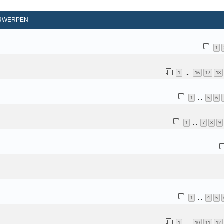
d Zoeken
RWERPEN
1
1
16
17
18
…
1
5
6
…
1
7
8
9
…
1
4
5
…
1
10
11
12
…