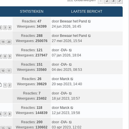
1
2
3
Vo
122 Onderwerpen
STATISTIEKEN
LAATSTE BERICHT
Reacties:
47
door
Bewaar het Pand
Weergaves:
34399
24 jun 2026, 16:45
2
3
4
Reacties:
288
door
Bewaar het Pand
Weergaves:
250076
27 mei 2026, 15:54
19
20
Reacties:
121
door
-DIA-
Weergaves:
237947
07 jan 2026, 18:04
7
8
9
Reacties:
151
door
-DIA-
Weergaves:
33560
04 dec 2025, 08:53
10
11
Reacties:
26
door
Marck
Weergaves:
39829
20 sep 2023, 14:40
1
2
Reacties:
7
door
-DIA-
Weergaves:
23402
18 jul 2023, 10:57
Reacties:
118
door
Marck
Weergaves:
144839
12 jul 2023, 19:58
6
7
8
Reacties:
200
door
-DIA-
Weergaves:
130602
03 apr 2023, 12:02
13
14