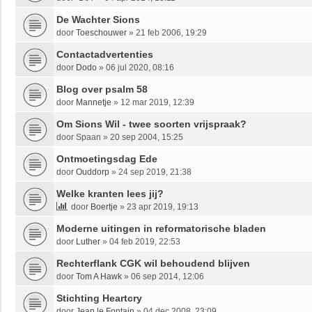
De Wachter Sions
door
Toeschouwer
»
21 feb 2006, 19:29
Contactadvertenties
door
Dodo
»
06 jul 2020, 08:16
Blog over psalm 58
door
Mannetje
»
12 mar 2019, 12:39
Om Sions Wil - twee soorten vrijspraak?
door
Spaan
»
20 sep 2004, 15:25
Ontmoetingsdag Ede
door
Ouddorp
»
24 sep 2019, 21:38
Welke kranten lees jij?
door
Boertje
»
23 apr 2019, 19:13
Moderne uitingen in reformatorische bladen
door
Luther
»
04 feb 2019, 22:53
Rechterflank CGK wil behoudend blijven
door
Tom A Hawk
»
06 sep 2014, 12:06
Stichting Heartcry
door
Jean le Fontain
»
04 dec 2008, 23:09