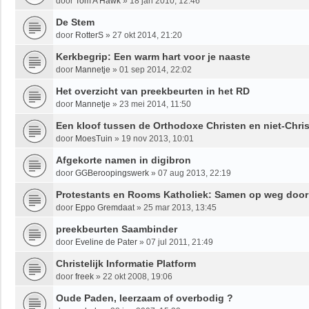
door
Tom A Hawk
»
18 jan 2010, 12:46
De Stem
door
RotterS
»
27 okt 2014, 21:20
Kerkbegrip: Een warm hart voor je naaste
door
Mannetje
»
01 sep 2014, 22:02
Het overzicht van preekbeurten in het RD
door
Mannetje
»
23 mei 2014, 11:50
Een kloof tussen de Orthodoxe Christen en niet-Chri
door
MoesTuin
»
19 nov 2013, 10:01
Afgekorte namen in digibron
door
GGBeroopingswerk
»
07 aug 2013, 22:19
Protestants en Rooms Katholiek: Samen op weg door 
door
Eppo Gremdaat
»
25 mar 2013, 13:45
preekbeurten Saambinder
door
Eveline de Pater
»
07 jul 2011, 21:49
Christelijk Informatie Platform
door
freek
»
22 okt 2008, 19:06
Oude Paden, leerzaam of overbodig ?