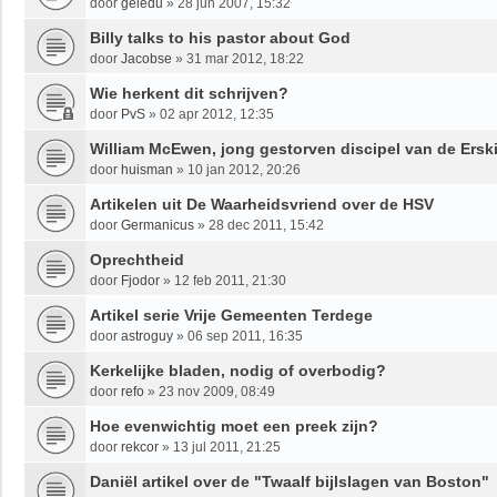
door
geledu
»
28 jun 2007, 15:32
Billy talks to his pastor about God
door
Jacobse
»
31 mar 2012, 18:22
Wie herkent dit schrijven?
door
PvS
»
02 apr 2012, 12:35
William McEwen, jong gestorven discipel van de Ersk
door
huisman
»
10 jan 2012, 20:26
Artikelen uit De Waarheidsvriend over de HSV
door
Germanicus
»
28 dec 2011, 15:42
Oprechtheid
door
Fjodor
»
12 feb 2011, 21:30
Artikel serie Vrije Gemeenten Terdege
door
astroguy
»
06 sep 2011, 16:35
Kerkelijke bladen, nodig of overbodig?
door
refo
»
23 nov 2009, 08:49
Hoe evenwichtig moet een preek zijn?
door
rekcor
»
13 jul 2011, 21:25
Daniël artikel over de "Twaalf bijlslagen van Boston"