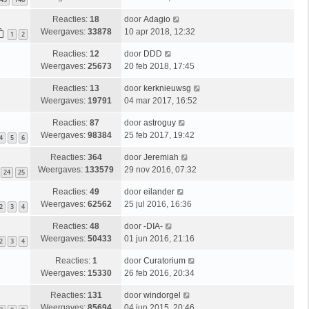
Reacties:
18
door
Adagio
Weergaves:
33878
10 apr 2018, 12:32
1
2
Reacties:
12
door
DDD
Weergaves:
25673
20 feb 2018, 17:45
Reacties:
13
door
kerknieuwsg
Weergaves:
19791
04 mar 2017, 16:52
Reacties:
87
door
astroguy
Weergaves:
98384
25 feb 2017, 19:42
4
5
6
Reacties:
364
door
Jeremiah
Weergaves:
133579
29 nov 2016, 07:32
24
25
Reacties:
49
door
eilander
Weergaves:
62562
25 jul 2016, 16:36
2
3
4
Reacties:
48
door
-DIA-
Weergaves:
50433
01 jun 2016, 21:16
2
3
4
Reacties:
1
door
Curatorium
Weergaves:
15330
26 feb 2016, 20:34
Reacties:
131
door
windorgel
Weergaves:
85694
04 jun 2015, 20:46