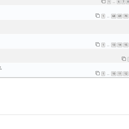
1
6
7
8
…
1
68
69
70
…
1
13
14
15
…
E.
1
10
11
12
…