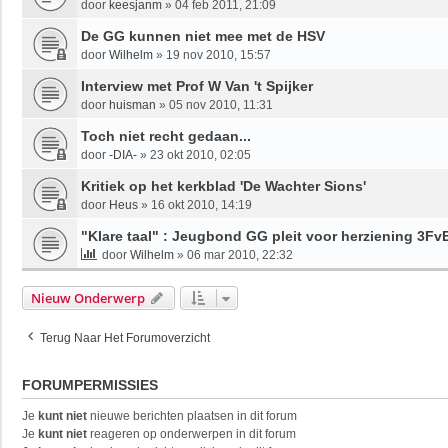
door
keesjanm
»
04 feb 2011, 21:09
De GG kunnen niet mee met de HSV
door
Wilhelm
»
19 nov 2010, 15:57
Interview met Prof W Van 't Spijker
door
huisman
»
05 nov 2010, 11:31
Toch niet recht gedaan...
door
-DIA-
»
23 okt 2010, 02:05
Kritiek op het kerkblad 'De Wachter Sions'
door
Heus
»
16 okt 2010, 14:19
"Klare taal" : Jeugbond GG pleit voor herziening 3Fv
door
Wilhelm
»
06 mar 2010, 22:32
Nieuw Onderwerp
Terug Naar Het Forumoverzicht
FORUMPERMISSIES
Je
kunt niet
nieuwe berichten plaatsen in dit forum
Je
kunt niet
reageren op onderwerpen in dit forum