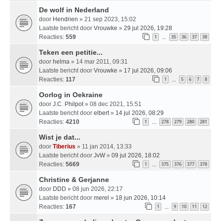
De wolf in Nederland
door
Hendrien
» 21 sep 2023, 15:02
Laatste bericht door
Vrouwke
»
29 jul 2026, 19:28
Reacties:
559
1
35
36
37
38
…
Teken een petitie...
door
helma
» 14 mar 2011, 09:31
Laatste bericht door
Vrouwke
»
17 jul 2026, 09:06
Reacties:
117
1
5
6
7
8
…
Oorlog in Oekraine
door
J.C. Philpot
» 08 dec 2021, 15:51
Laatste bericht door
elbert
»
14 jul 2026, 08:29
Reacties:
4210
1
278
279
280
281
…
Wist je dat...
door
Tiberius
» 11 jan 2014, 13:33
Laatste bericht door
JvW
»
09 jul 2026, 18:02
Reacties:
5669
1
375
376
377
378
…
Christine & Gerjanne
door
DDD
» 08 jun 2026, 22:17
Laatste bericht door
merel
»
18 jun 2026, 10:14
Reacties:
167
1
9
10
11
12
…