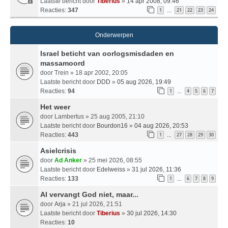
Laatste bericht door
Tiberius
»
14 apr 2008, 09:46
Reacties:
347
1
21
22
23
24
…
Onderwerpen
Israel beticht van oorlogsmisdaden en
massamoord
door
Trein
» 18 apr 2002, 20:05
Laatste bericht door
DDD
»
05 aug 2026, 19:49
Reacties:
94
1
4
5
6
7
…
Het weer
door
Lambertus
» 25 aug 2005, 21:10
Laatste bericht door
Bourdon16
»
04 aug 2026, 20:53
Reacties:
443
1
27
28
29
30
…
Asielcrisis
door
Ad Anker
» 25 mei 2026, 08:55
Laatste bericht door
Edelweiss
»
31 jul 2026, 11:36
Reacties:
133
1
6
7
8
9
…
AI vervangt God niet, maar...
door
Arja
» 21 jul 2026, 21:51
Laatste bericht door
Tiberius
»
30 jul 2026, 14:30
Reacties:
10