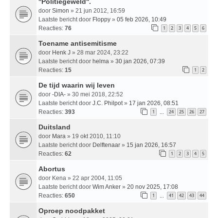
''Politiegeweld''.
door
Simon
» 21 jun 2012, 16:59
Laatste bericht door
Floppy
»
05 feb 2026, 10:49
Reacties:
76
1
2
3
4
5
6
Toename antisemitisme
door
Henk J
» 28 mar 2024, 23:22
Laatste bericht door
helma
»
30 jan 2026, 07:39
Reacties:
15
1
2
De tijd waarin wij leven
door
-DIA-
» 30 mei 2018, 22:52
Laatste bericht door
J.C. Philpot
»
17 jan 2026, 08:51
Reacties:
393
1
24
25
26
27
…
Duitsland
door
Mara
» 19 okt 2010, 11:10
Laatste bericht door
Delftenaar
»
15 jan 2026, 16:57
Reacties:
62
1
2
3
4
5
Abortus
door
Kena
» 22 apr 2004, 11:05
Laatste bericht door
Wim Anker
»
20 nov 2025, 17:08
Reacties:
650
1
41
42
43
44
…
Oproep noodpakket