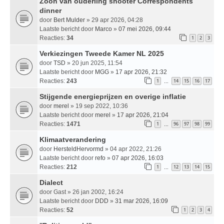
Zoon van ouderling shooter Correspondents
dinner
door
Bert Mulder
» 29 apr 2026, 04:28
Laatste bericht door
Marco
»
07 mei 2026, 09:44
Reacties:
34
1
2
3
Verkiezingen Tweede Kamer NL 2025
door
TSD
» 20 jun 2025, 11:54
Laatste bericht door
MGG
»
17 apr 2026, 21:32
Reacties:
243
1
14
15
16
17
…
Stijgende energieprijzen en overige inflatie
door
merel
» 19 sep 2022, 10:36
Laatste bericht door
merel
»
17 apr 2026, 21:04
Reacties:
1471
1
96
97
98
99
…
Klimaatverandering
door
HersteldHervormd
» 04 apr 2022, 21:26
Laatste bericht door
refo
»
07 apr 2026, 16:03
Reacties:
212
1
12
13
14
15
…
Dialect
door
Gast
» 26 jan 2002, 16:24
Laatste bericht door
DDD
»
31 mar 2026, 16:09
Reacties:
52
1
2
3
4