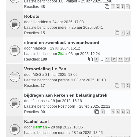
Laatste bericht door
J.C. Philpot
»
25 apr 2025, 11:46
Reacties:
48
1
2
3
4
Robots
door
Hendrien
» 24 apr 2025, 17:08
Laatste bericht door
merel
»
25 apr 2025, 08:41
Reacties:
15
1
2
strand en zwembad: onverantwoord
door
Majorca
» 29 jul 2004, 15:12
Laatste bericht door
Zita
»
03 apr 2025, 12:24
Reacties:
189
1
10
11
12
13
…
Veroordeling Le Pen
door
MGG
» 31 mar 2025, 13:06
Laatste bericht door
parsifal
»
03 apr 2025, 10:10
Reacties:
17
1
2
bijdragen aan kerken en belastingaftrek
door
Jacobse
» 19 jun 2013, 16:18
Laatste bericht door
Posthoorn
»
28 feb 2025, 22:22
Reacties:
90
1
4
5
6
7
…
Kachel aan!
door
Herman
» 29 sep 2022, 10:06
Laatste bericht door
merel
»
28 feb 2025, 18:46