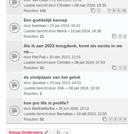
Laatste bericht door
Christen
»
08 mar 2024, 19:30
Reacties:
141
1
7
8
9
10
…
Een goddelijk beroep
door
huisman
» 15 jan 2024, 00:42
Laatste bericht door
Marck
»
16 jan 2024, 16:38
Reacties:
21
1
2
Als ik aan 2023 terugdenk, komt als eerste in me
op....
door
Piet Puk
» 30 dec 2023, 12:01
Laatste bericht door
Christen
»
08 jan 2024, 07:43
Reacties:
22
1
2
de vindplaats van het geluk
door
Jacobse
» 29 sep 2023, 18:03
Laatste bericht door
-DIA-
»
06 jan 2024, 10:33
Reacties:
2
hoe pro life is prolife?
door
MarthaMartha
» 30 jun 2008, 19:12
Laatste bericht door
Barnabas
»
19 okt 2023, 12:05
Reacties:
52
1
2
3
4
Nieuw Onderwerp