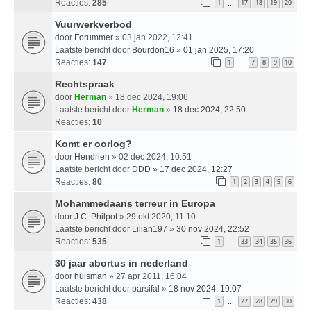
Reacties:
285
1
17
18
19
20
…
Vuurwerkverbod
door
Forummer
» 03 jan 2022, 12:41
Laatste bericht door
Bourdon16
»
01 jan 2025, 17:20
Reacties:
147
1
7
8
9
10
…
Rechtspraak
door
Herman
» 18 dec 2024, 19:06
Laatste bericht door
Herman
»
18 dec 2024, 22:50
Reacties:
10
Komt er oorlog?
door
Hendrien
» 02 dec 2024, 10:51
Laatste bericht door
DDD
»
17 dec 2024, 12:27
Reacties:
80
1
2
3
4
5
6
Mohammedaans terreur in Europa
door
J.C. Philpot
» 29 okt 2020, 11:10
Laatste bericht door
Lilian197
»
30 nov 2024, 22:52
Reacties:
535
1
33
34
35
36
…
30 jaar abortus in nederland
door
huisman
» 27 apr 2011, 16:04
Laatste bericht door
parsifal
»
18 nov 2024, 19:07
Reacties:
438
1
27
28
29
30
…