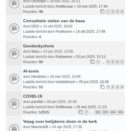
door
Orchidee
» 18 nov 2025, 20:21
Laatste bericht door
Ambtenaar
»
19 nov 2025, 17:46
Reacties:
46
1
2
3
4
Consultatie stelen van de baas
door
DDD
» 13 okt 2025, 18:00
Laatste bericht door
Posthoorn
»
14 okt 2025, 17:48
Reacties:
4
Genderdysforie
door
Mara
» 15 jan 2020, 13:06
Laatste bericht door
Edelweiss
»
23 jun 2025, 15:13
Reacties:
90
1
4
5
6
7
…
AI-tools
door
Hendrien
» 29 mei 2025, 13:06
Laatste bericht door
Heidebloem
»
05 jun 2025, 18:38
Reacties:
53
1
2
3
4
COVID-19
door
parsifal
» 28 jan 2020, 16:38
Laatste bericht door
Delftenaar
»
28 mei 2025, 17:23
Reacties:
12515
1
832
833
834
835
…
Vraag over belijdenis doen in de kerk
door
Mauries06
» 24 apr 2025, 17:30