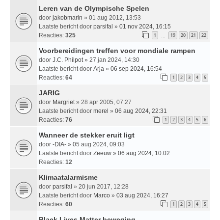
Leren van de Olympische Spelen
door
jakobmarin
» 01 aug 2012, 13:53
Laatste bericht door
parsifal
»
01 nov 2024, 16:15
Reacties:
325
1
19
20
21
22
…
Voorbereidingen treffen voor mondiale rampen
door
J.C. Philpot
» 27 jan 2024, 14:30
Laatste bericht door
Arja
»
06 sep 2024, 16:54
Reacties:
64
1
2
3
4
5
JARIG
door
Margriet
» 28 apr 2005, 07:27
Laatste bericht door
merel
»
06 aug 2024, 22:31
Reacties:
76
1
2
3
4
5
6
Wanneer de stekker eruit ligt
door
-DIA-
» 05 aug 2024, 09:03
Laatste bericht door
Zeeuw
»
06 aug 2024, 10:02
Reacties:
12
Klimaatalarmisme
door
parsifal
» 20 jun 2017, 12:28
Laatste bericht door
Marco
»
03 aug 2024, 16:27
Reacties:
60
1
2
3
4
5
Black Lives Matter beweging