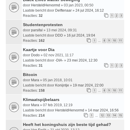
door
HersteldHervormd
» 03 jan 2023, 00:50
Laatste bericht door
Delftenaar
»
24 jul 2024, 16:12
Reacties:
32
1
2
3
Studentenprotesten
door
parsifal
» 13 mei 2024, 09:31
Laatste bericht door
DDD
»
16 jul 2024, 19:04
Reacties:
162
1
8
9
10
11
…
Kaartje voor Dia
door
Dodo
» 02 nov 2021, 11:17
Laatste bericht door
-DIA-
»
23 mei 2024, 12:30
Reacties:
31
1
2
3
Bitcoin
door
Mara
» 05 jan 2018, 10:01
Laatste bericht door
Konijntje
»
19 mar 2024, 22:00
Reacties:
158
1
8
9
10
11
…
Klimaatspijbelaars
door
Mara
» 07 feb 2019, 12:19
Laatste bericht door
HersteldHervormd
»
14 mar 2024, 16:56
Reacties:
214
1
12
13
14
15
…
Heeft het koningshuis zijn beste tijd gehad?
door
Van Ewijk
» 21 okt 2020, 13:12