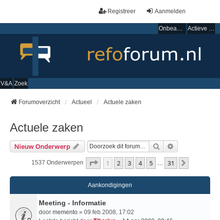
Registreer
Aanmelden
Onbeantwoorde onderwerpen
Actieve onderwerpen
V&A
Zoek
Forumoverzicht
Actueel
Actuele zaken
Actuele zaken
Zoek
Uitgebreid Zo
Nieuw Onderwerp
Pagina
1
Van
31
1
2
3
4
5
31
Volgende
1537 Onderwerpen
…
Aankondigingen
Meeting - Informatie
door
memento
» 09 feb 2008, 17:02