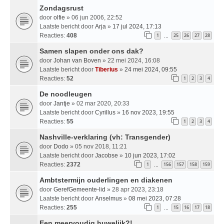
Zondagsrust
door
olfie
» 06 jun 2006, 22:52
Laatste bericht door
Arja
»
17 jul 2024, 17:13
Reacties:
408
1
25
26
27
28
…
Samen slapen onder ons dak?
door
Johan van Boven
» 22 mei 2024, 16:08
Laatste bericht door
Tiberius
»
24 mei 2024, 09:55
Reacties:
52
1
2
3
4
De noodleugen
door
Jantje
» 02 mar 2020, 20:33
Laatste bericht door
Cyrillus
»
16 nov 2023, 19:55
Reacties:
55
1
2
3
4
Nashville-verklaring (vh: Transgender)
door
Dodo
» 05 nov 2018, 11:21
Laatste bericht door
Jacobse
»
10 jun 2023, 17:02
Reacties:
2372
1
156
157
158
159
…
Ambtstermijn ouderlingen en diakenen
door
GerefGemeente-lid
» 28 apr 2023, 23:18
Laatste bericht door
Anselmus
»
08 mei 2023, 07:28
Reacties:
255
1
15
16
17
18
…
Een meervoudig huwelijk?!