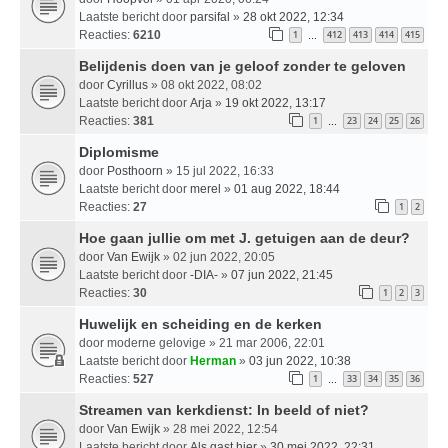
Laatste bericht door
parsifal
»
28 okt 2022, 12:34
Reacties:
6210
1
412
413
414
415
…
Belijdenis doen van je geloof zonder te geloven
door
Cyrillus
» 08 okt 2022, 08:02
Laatste bericht door
Arja
»
19 okt 2022, 13:17
Reacties:
381
1
23
24
25
26
…
Diplomisme
door
Posthoorn
» 15 jul 2022, 16:33
Laatste bericht door
merel
»
01 aug 2022, 18:44
Reacties:
27
1
2
Hoe gaan jullie om met J. getuigen aan de deur?
door
Van Ewijk
» 02 jun 2022, 20:05
Laatste bericht door
-DIA-
»
07 jun 2022, 21:45
Reacties:
30
1
2
3
Huwelijk en scheiding en de kerken
door
moderne gelovige
» 21 mar 2006, 22:01
Laatste bericht door
Herman
»
03 jun 2022, 10:38
Reacties:
527
1
33
34
35
36
…
Streamen van kerkdienst: In beeld of niet?
door
Van Ewijk
» 28 mei 2022, 12:54
Laatste bericht door
Als gast hier
»
30 mei 2022, 22:31