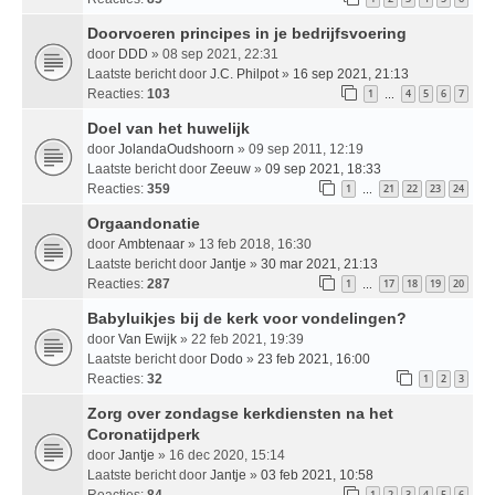
Doorvoeren principes in je bedrijfsvoering
door
DDD
» 08 sep 2021, 22:31
Laatste bericht door
J.C. Philpot
»
16 sep 2021, 21:13
Reacties:
103
1
4
5
6
7
…
Doel van het huwelijk
door
JolandaOudshoorn
» 09 sep 2011, 12:19
Laatste bericht door
Zeeuw
»
09 sep 2021, 18:33
Reacties:
359
1
21
22
23
24
…
Orgaandonatie
door
Ambtenaar
» 13 feb 2018, 16:30
Laatste bericht door
Jantje
»
30 mar 2021, 21:13
Reacties:
287
1
17
18
19
20
…
Babyluikjes bij de kerk voor vondelingen?
door
Van Ewijk
» 22 feb 2021, 19:39
Laatste bericht door
Dodo
»
23 feb 2021, 16:00
Reacties:
32
1
2
3
Zorg over zondagse kerkdiensten na het
Coronatijdperk
door
Jantje
» 16 dec 2020, 15:14
Laatste bericht door
Jantje
»
03 feb 2021, 10:58
Reacties:
84
1
2
3
4
5
6