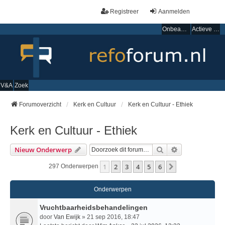
Registreer
Aanmelden
Onbeantwoorde onderwerpen
Actieve onderwerpen
V&A
Zoek
Forumoverzicht
Kerk en Cultuur
Kerk en Cultuur - Ethiek
Kerk en Cultuur - Ethiek
Zoek
Uitgebreid Zo
Nieuw Onderwerp
1
2
3
4
5
6
Volgende
297 Onderwerpen
Onderwerpen
Vruchtbaarheidsbehandelingen
door
Van Ewijk
» 21 sep 2016, 18:47