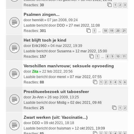
Reacties:
30
1
2
3
Psalmen zingen...
door
henriët
» 07 jan 2008, 09:24
Laatste bericht door
DDD
»
27 mei 2022, 11:08
Reacties:
301
1
18
19
20
21
…
Het blijft toch je kind
door
Erik1960
» 04 mar 2022, 19:39
Laatste bericht door
Susanna
»
12 mar 2022, 15:00
Reacties:
157
1
8
9
10
11
…
Verschillen man/vrouw; seksuele opvoeding
door
Zita
» 22 feb 2022, 20:56
Laatste bericht door
merel
»
07 mar 2022, 07:55
Reacties:
88
1
2
3
4
5
6
Prostitueebezoek uit taboesfeer
door
Jo-Ann
» 26 sep 2009, 13:25
Laatste bericht door
Mistig
»
02 dec 2021, 09:46
Reacties:
25
1
2
Zwart werken (uit: Vaccinatie...)
door
DDD
» 09 okt 2021, 18:18
Laatste bericht door
huisman
»
12 okt 2021, 19:09
Reacties:
85
1
2
3
4
5
6