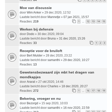
Moe van discussie
door
Wim Anker
» 29 dec 2020, 12:52
Laatste bericht door
Mannetje
»
07 jan 2021, 15:57
Reacties:
219
1
12
13
14
15
…
Werken bij defensie
door
Dodo
» 30 dec 2020, 09:04
Laatste bericht door
Bruna
»
31 dec 2020, 15:26
Reacties:
33
1
2
3
Receptie voor de bruiloft
door
Bert Mulder
» 28 dec 2020, 23:22
Laatste bericht door
samanthi
»
29 dec 2020, 10:27
Reacties:
13
Gewetensbezwaard zijn mbt het dragen van
mondkapjes
door
Ararat
» 27 okt 2020, 14:46
Laatste bericht door
Charles
»
18 dec 2020, 20:27
Reacties:
272
1
16
17
18
19
…
Bekering, vroeger en nu
door
Bezorgd
» 15 sep 2020, 10:03
Laatste bericht door
samanthi
»
16 nov 2020, 22:59