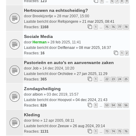
Reacties:
123
1
6
7
8
9
…
Hertrouwen na echtscheiding?
door
Breekijzertje
» 28 mar 2007, 15:00
Laatste bericht door
Refojongere
»
21 mar 2025, 08:41
Reacties:
1168
1
75
76
77
78
…
Sociale Media
door
Herman
» 28 feb 2025, 11:41
Laatste bericht door
Delftenaar
»
08 mar 2025, 16:37
Reacties:
16
1
2
Pastorieën en auto's en aanverwante zaken
door
Job
» 14 dec 2024, 10:20
Laatste bericht door
Orchidee
»
27 jan 2025, 11:29
Reacties:
365
1
22
23
24
25
…
Zondagsheiliging
door
albion
» 03 dec 2019, 15:57
Laatste bericht door
Hoopvol
»
04 dec 2024, 21:43
Reacties:
826
1
53
54
55
56
…
Kleding
door
timo
» 12 apr 2005, 08:11
Laatste bericht door
Zeeuw
»
26 aug 2024, 20:14
Reacties:
1131
1
73
74
75
76
…