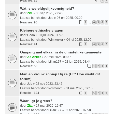
Reacties:
26
1
2
Wat is wereldgelijkvormigheid?
door
Zita
» 30 sep 2025, 22:43
Laatste bericht door
Job
»
06 okt 2025, 00:29
Reacties:
90
1
4
5
6
7
…
Kleinere ethische vragen
door
Dodo
» 10 jul 2024, 11:57
Laatste bericht door
Wim Anker
»
04 jul 2025, 12:00
Reacties:
91
1
4
5
6
7
…
Omgang met elkaar in de christelijke gemeente
door
Ad Anker
» 27 mei 2025, 09:37
Laatste bericht door
Lilian197
»
02 jun 2025, 08:44
Reacties:
50
1
2
3
4
Man en vrouw schiep Hij ze (Uit: Hoe werkt dit
forum)
door
Job
» 02 nov 2023, 23:42
Laatste bericht door
Posthoorn
»
31 mei 2025, 09:15
Reacties:
124
1
6
7
8
9
…
Waar ligt je grens?
door
Zita
» 17 mar 2025, 19:47
Laatste bericht door
Lilian197
»
02 apr 2025, 07:58