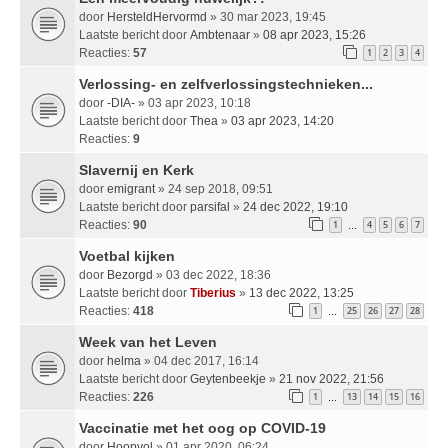
door
HersteldHervormd
» 30 mar 2023, 19:45
Laatste bericht door
Ambtenaar
»
08 apr 2023, 15:26
Reacties:
57
1
2
3
4
Verlossing- en zelfverlossingstechnieken...
door
-DIA-
» 03 apr 2023, 10:18
Laatste bericht door
Thea
»
03 apr 2023, 14:20
Reacties:
9
Slavernij en Kerk
door
emigrant
» 24 sep 2018, 09:51
Laatste bericht door
parsifal
»
24 dec 2022, 19:10
Reacties:
90
1
4
5
6
7
…
Voetbal kijken
door
Bezorgd
» 03 dec 2022, 18:36
Laatste bericht door
Tiberius
»
13 dec 2022, 13:25
Reacties:
418
1
25
26
27
28
…
Week van het Leven
door
helma
» 04 dec 2017, 16:14
Laatste bericht door
Geytenbeekje
»
21 nov 2022, 21:56
Reacties:
226
1
13
14
15
16
…
Vaccinatie met het oog op COVID-19
door
Hoopvol
» 01 apr 2020, 06:24