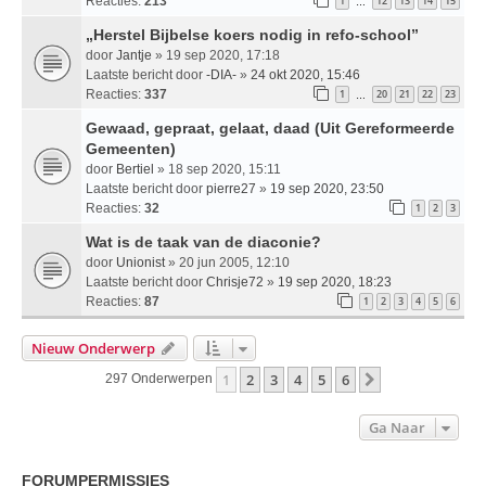
Reacties:
213
1
12
13
14
15
…
„Herstel Bijbelse koers nodig in refo-school”
door
Jantje
» 19 sep 2020, 17:18
Laatste bericht door
-DIA-
»
24 okt 2020, 15:46
Reacties:
337
1
20
21
22
23
…
Gewaad, gepraat, gelaat, daad (Uit Gereformeerde
Gemeenten)
door
Bertiel
» 18 sep 2020, 15:11
Laatste bericht door
pierre27
»
19 sep 2020, 23:50
Reacties:
32
1
2
3
Wat is de taak van de diaconie?
door
Unionist
» 20 jun 2005, 12:10
Laatste bericht door
Chrisje72
»
19 sep 2020, 18:23
Reacties:
87
1
2
3
4
5
6
Nieuw Onderwerp
1
2
3
4
5
6
Volgende
297 Onderwerpen
Ga Naar
FORUMPERMISSIES