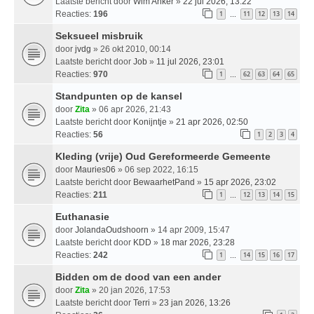
Laatste bericht door
Wim Anker
»
22 jul 2026, 13:22
Reacties:
196
1
11
12
13
14
…
Seksueel misbruik
door
jvdg
» 26 okt 2010, 00:14
Laatste bericht door
Job
»
11 jul 2026, 23:01
Reacties:
970
1
62
63
64
65
…
Standpunten op de kansel
door
Zita
» 06 apr 2026, 21:43
Laatste bericht door
Konijntje
»
21 apr 2026, 02:50
Reacties:
56
1
2
3
4
Kleding (vrije) Oud Gereformeerde Gemeente
door
Mauries06
» 06 sep 2022, 16:15
Laatste bericht door
BewaarhetPand
»
15 apr 2026, 23:02
Reacties:
211
1
12
13
14
15
…
Euthanasie
door
JolandaOudshoorn
» 14 apr 2009, 15:47
Laatste bericht door
KDD
»
18 mar 2026, 23:28
Reacties:
242
1
14
15
16
17
…
Bidden om de dood van een ander
door
Zita
» 20 jan 2026, 17:53
Laatste bericht door
Terri
»
23 jan 2026, 13:26