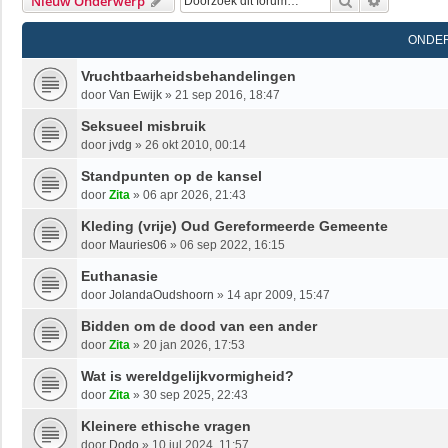
Zoek
Uitgebrei
Nieuw Onderwerp
ONDE
Vruchtbaarheidsbehandelingen
door
Van Ewijk
»
21 sep 2016, 18:47
Seksueel misbruik
door
jvdg
»
26 okt 2010, 00:14
Standpunten op de kansel
door
Zita
»
06 apr 2026, 21:43
Kleding (vrije) Oud Gereformeerde Gemeente
door
Mauries06
»
06 sep 2022, 16:15
Euthanasie
door
JolandaOudshoorn
»
14 apr 2009, 15:47
Bidden om de dood van een ander
door
Zita
»
20 jan 2026, 17:53
Wat is wereldgelijkvormigheid?
door
Zita
»
30 sep 2025, 22:43
Kleinere ethische vragen
door
Dodo
»
10 jul 2024, 11:57