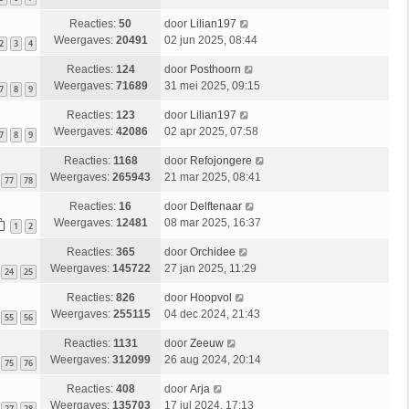
Reacties:
50
door
Lilian197
Weergaves:
20491
02 jun 2025, 08:44
2
3
4
Reacties:
124
door
Posthoorn
Weergaves:
71689
31 mei 2025, 09:15
7
8
9
Reacties:
123
door
Lilian197
Weergaves:
42086
02 apr 2025, 07:58
7
8
9
Reacties:
1168
door
Refojongere
Weergaves:
265943
21 mar 2025, 08:41
77
78
Reacties:
16
door
Delftenaar
Weergaves:
12481
08 mar 2025, 16:37
1
2
Reacties:
365
door
Orchidee
Weergaves:
145722
27 jan 2025, 11:29
24
25
Reacties:
826
door
Hoopvol
Weergaves:
255115
04 dec 2024, 21:43
55
56
Reacties:
1131
door
Zeeuw
Weergaves:
312099
26 aug 2024, 20:14
75
76
Reacties:
408
door
Arja
Weergaves:
135703
17 jul 2024, 17:13
27
28