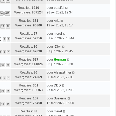
15
16
Reacties:
6210
door
parsifal
Weergaves:
857124
28 okt 2022, 12:34
14
415
Reacties:
381
door
Arja
Weergaves:
96800
19 okt 2022, 13:17
25
26
Reacties:
27
door
merel
Weergaves:
59356
01 aug 2022, 18:44
1
2
Reacties:
30
door
-DIA-
Weergaves:
62890
07 jun 2022, 21:45
1
2
3
Reacties:
527
door
Herman
Weergaves:
141826
03 jun 2022, 10:38
35
36
Reacties:
30
door
Als gast hier
Weergaves:
24269
30 mei 2022, 22:31
1
2
3
Reacties:
301
door
DDD
Weergaves:
103363
27 mei 2022, 11:08
20
21
Reacties:
157
door
Susanna
Weergaves:
75458
12 mar 2022, 15:00
10
11
Reacties:
88
door
merel