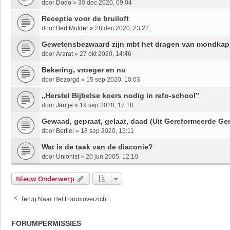
door
Dodo
»
30 dec 2020, 09:04
Receptie voor de bruiloft
door
Bert Mulder
»
28 dec 2020, 23:22
Gewetensbezwaard zijn mbt het dragen van mondkap
door
Ararat
»
27 okt 2020, 14:46
Bekering, vroeger en nu
door
Bezorgd
»
15 sep 2020, 10:03
„Herstel Bijbelse koers nodig in refo-school”
door
Jantje
»
19 sep 2020, 17:18
Gewaad, gepraat, gelaat, daad (Uit Gereformeerde G
door
Bertiel
»
18 sep 2020, 15:11
Wat is de taak van de diaconie?
door
Unionist
»
20 jun 2005, 12:10
Nieuw Onderwerp
Terug Naar Het Forumoverzicht
FORUMPERMISSIES