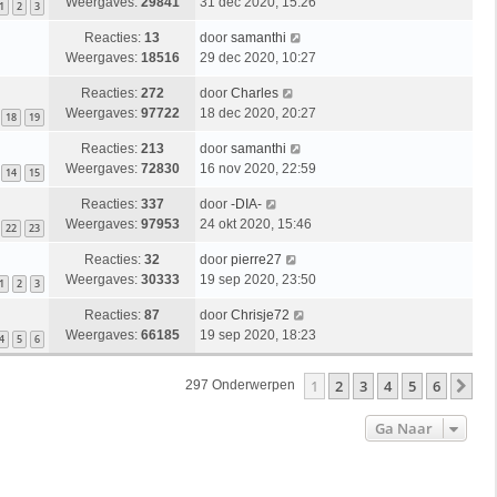
Weergaves:
29841
31 dec 2020, 15:26
1
2
3
Reacties:
13
door
samanthi
Weergaves:
18516
29 dec 2020, 10:27
Reacties:
272
door
Charles
Weergaves:
97722
18 dec 2020, 20:27
18
19
Reacties:
213
door
samanthi
Weergaves:
72830
16 nov 2020, 22:59
14
15
Reacties:
337
door
-DIA-
Weergaves:
97953
24 okt 2020, 15:46
22
23
Reacties:
32
door
pierre27
Weergaves:
30333
19 sep 2020, 23:50
1
2
3
Reacties:
87
door
Chrisje72
Weergaves:
66185
19 sep 2020, 18:23
4
5
6
1
2
3
4
5
6
Vo
297 Onderwerpen
Ga Naar