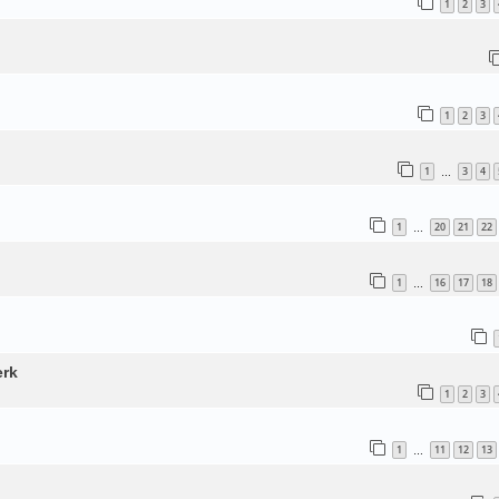
1
2
3
1
2
3
1
3
4
…
1
20
21
22
…
1
16
17
18
…
erk
1
2
3
1
11
12
13
…