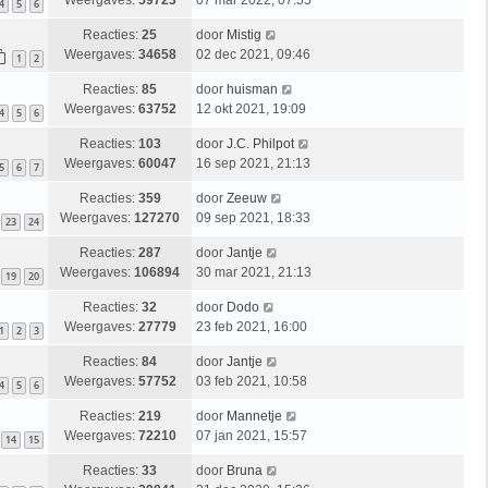
Weergaves:
59723
07 mar 2022, 07:55
4
5
6
Reacties:
25
door
Mistig
Weergaves:
34658
02 dec 2021, 09:46
1
2
Reacties:
85
door
huisman
Weergaves:
63752
12 okt 2021, 19:09
4
5
6
Reacties:
103
door
J.C. Philpot
Weergaves:
60047
16 sep 2021, 21:13
5
6
7
Reacties:
359
door
Zeeuw
Weergaves:
127270
09 sep 2021, 18:33
23
24
Reacties:
287
door
Jantje
Weergaves:
106894
30 mar 2021, 21:13
19
20
Reacties:
32
door
Dodo
Weergaves:
27779
23 feb 2021, 16:00
1
2
3
Reacties:
84
door
Jantje
Weergaves:
57752
03 feb 2021, 10:58
4
5
6
Reacties:
219
door
Mannetje
Weergaves:
72210
07 jan 2021, 15:57
14
15
Reacties:
33
door
Bruna