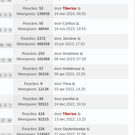
Reacties:
52
door
Tiberius
Weergaves:
139936
24 mei 2024, 09:55
2
3
4
Reacties:
55
door
Cyrillus
Weergaves:
48044
16 nov 2023, 19:55
2
3
4
Reacties:
2372
door
Jacobse
Weergaves:
468358
10 jun 2023, 17:02
58
159
Reacties:
255
door
Anselmus
Weergaves:
102408
08 mei 2023, 07:28
17
18
Reacties:
57
door
Ambtenaar
Weergaves:
36316
08 apr 2023, 15:26
2
3
4
Reacties:
9
door
Thea
Weergaves:
12136
03 apr 2023, 14:20
Reacties:
90
door
parsifal
Weergaves:
59113
24 dec 2022, 19:10
5
6
7
Reacties:
418
door
Tiberius
Weergaves:
92315
13 dec 2022, 13:25
27
28
Reacties:
226
door
Geytenbeekje
Weergaves:
124562
21 nov 2022, 21:56