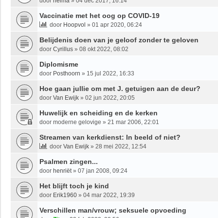
door
helma
»
04 dec 2017, 16:14
Vaccinatie met het oog op COVID-19
door
Hoopvol
»
01 apr 2020, 06:24
Belijdenis doen van je geloof zonder te geloven
door
Cyrillus
»
08 okt 2022, 08:02
Diplomisme
door
Posthoorn
»
15 jul 2022, 16:33
Hoe gaan jullie om met J. getuigen aan de deur?
door
Van Ewijk
»
02 jun 2022, 20:05
Huwelijk en scheiding en de kerken
door
moderne gelovige
»
21 mar 2006, 22:01
Streamen van kerkdienst: In beeld of niet?
door
Van Ewijk
»
28 mei 2022, 12:54
Psalmen zingen...
door
henriët
»
07 jan 2008, 09:24
Het blijft toch je kind
door
Erik1960
»
04 mar 2022, 19:39
Verschillen man/vrouw; seksuele opvoeding