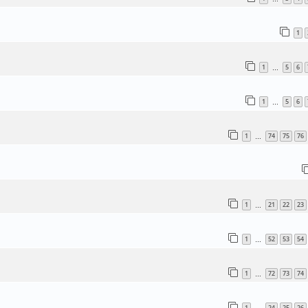
1
1
5
6
…
1
5
6
…
1
74
75
76
…
1
21
22
23
…
1
52
53
54
…
1
72
73
74
…
1
24
25
26