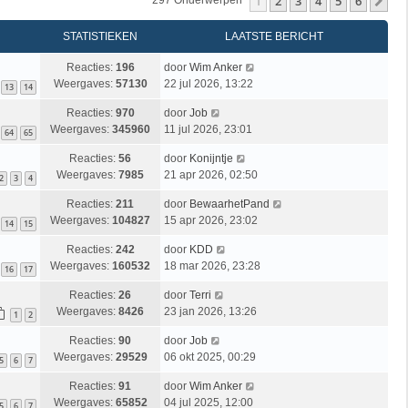
1
2
3
4
5
6
Vo
297 Onderwerpen
STATISTIEKEN
LAATSTE BERICHT
Reacties:
196
door
Wim Anker
Weergaves:
57130
22 jul 2026, 13:22
13
14
Reacties:
970
door
Job
Weergaves:
345960
11 jul 2026, 23:01
64
65
Reacties:
56
door
Konijntje
Weergaves:
7985
21 apr 2026, 02:50
2
3
4
Reacties:
211
door
BewaarhetPand
Weergaves:
104827
15 apr 2026, 23:02
14
15
Reacties:
242
door
KDD
Weergaves:
160532
18 mar 2026, 23:28
16
17
Reacties:
26
door
Terri
Weergaves:
8426
23 jan 2026, 13:26
1
2
Reacties:
90
door
Job
Weergaves:
29529
06 okt 2025, 00:29
5
6
7
Reacties:
91
door
Wim Anker
Weergaves:
65852
04 jul 2025, 12:00
5
6
7