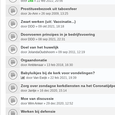
door
Zita
»
22 feb 2022, 20:56
Prostitueebezoek uit taboesfeer
door
Jo-Ann
»
26 sep 2009, 13:25
Zwart werken (uit: Vaccinatie...)
door
DDD
»
09 okt 2021, 18:18
Doorvoeren principes in je bedrijfsvoering
door
DDD
»
08 sep 2021, 22:31
Doel van het huwelijk
door
JolandaOudshoorn
»
09 sep 2011, 12:19
Orgaandonatie
door
Ambtenaar
»
13 feb 2018, 16:30
Babyluikjes bij de kerk voor vondelingen?
door
Van Ewijk
»
22 feb 2021, 19:39
Zorg over zondagse kerkdiensten na het Coronatijdp
door
Jantje
»
16 dec 2020, 15:14
Moe van discussie
door
Wim Anker
»
29 dec 2020, 12:52
Werken bij defensie