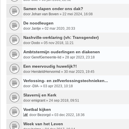
Samen slapen onder ons dak?
door
Johan van Boven
»
22 mei 2024, 16:08
De noodleugen
door
Jantje
»
02 mar 2020, 20:33
Nashville-verklaring (vh: Transgender)
door
Dodo
»
05 nov 2018, 11:21
Ambtstermijn ouderlingen en diakenen
door
GerefGemeente-lid
»
28 apr 2023, 23:18
Een meervoudig huwelijk?!
door
HersteldHervormd
»
30 mar 2023, 19:45
Verlossing- en zelfverlossingstechnieken...
door
-DIA-
»
03 apr 2023, 10:18
Slavernij en Kerk
door
emigrant
»
24 sep 2018, 09:51
Voetbal kijken
door
Bezorgd
»
03 dec 2022, 18:36
Week van het Leven