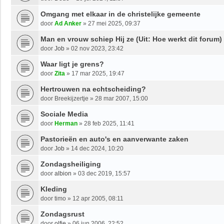
Omgang met elkaar in de christelijke gemeente
door
Ad Anker
»
27 mei 2025, 09:37
Man en vrouw schiep Hij ze (Uit: Hoe werkt dit forum)
door
Job
»
02 nov 2023, 23:42
Waar ligt je grens?
door
Zita
»
17 mar 2025, 19:47
Hertrouwen na echtscheiding?
door
Breekijzertje
»
28 mar 2007, 15:00
Sociale Media
door
Herman
»
28 feb 2025, 11:41
Pastorieën en auto's en aanverwante zaken
door
Job
»
14 dec 2024, 10:20
Zondagsheiliging
door
albion
»
03 dec 2019, 15:57
Kleding
door
timo
»
12 apr 2005, 08:11
Zondagsrust
door
olfie
»
06 jun 2006, 22:52