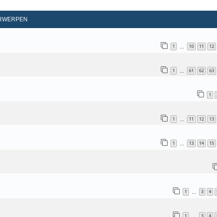
d Zoeken
RWERPEN
1
10
11
12
…
1
61
62
63
…
1
1
11
12
13
…
1
13
14
15
…
1
3
4
…
1
3
4
…